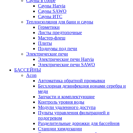
Сауны в сборе
Cауны Harvia
Сауны SAWO
Сауны ИТС
Теплоизоляция для бани и сауны
Герметики
Листы предтопочные
Мастер-флеш
Плиты
Подиумы под печи
Электрические печи
Электрические печи Harvia
Электрические печи SAWO
БАССЕЙНЫ
Acon
Автоматика обратной промывки
Беcхлорная дезинфекция ионами серебра и
меди
Запчасти и комплектующие
Контроль уровня воды
Модули удаленного доступа
Пульты управления фильтрацией и
подогревом
Разделительные дорожки для бассейнов
Станции химдозации