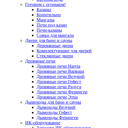
Готовим с огоньком!
Казаны
Копитильни
Мангалы
Печи под казан
Печи-казаны
Совки для мангала
Двери для бани и сауны
Деревянные двери
Комплектующие для дверей
Стеклянные двери
Дровяные печи
Дровяные печи Harvia
Дровяные печи Варвара
Дровяные печи Везувий
Дровяные печи Гефест
Дровяные печи Радуга
Дровяные печи Ферингер
Дровяные печи Этна
Дымоходы для бани и сауны
Дымоходы Везувий
Дымоходы Гефест
Дымоходы Ферингер
ИК-оборудование
Запчасти ИК-оборудования