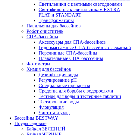
Светильники с цветными светодиодами
Светофильтры к светильникам EXTRA
FLAT и STANDART
Трансформаторы
Павильоны для бассейнов
Робот-очиститель
СПА-бассейны
Аксессуары для СПА-бассейнов
Гидромассажные СПА-бассейны с лежанкой
Переливные СПА-бассейны
Плавательные СПА-басссейны
Фотометры
Химия для бассейнов
Дезинфекция воды
Регулирование pH
Специальные препараты
Средства для борьбы с водорослями
Тестеры для воды и тестерные таблетки
Тестирование воды
Флокуляция
Чистота и уход
Бассейны BESTWAY
Пруды садовые
Байкал ЗЕЛЕНЫЙ
Байкал ЧЕРНЫЕ