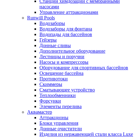
Станции химдозации с мембранными
насосами
Управление аттракционами
Runwill Pools
Водозаборы
Водозаборы для фонтана
Водопады для бассейнов
Гейзеры
Донные сливы
Дополнительное оборудование
Лестницы и поручни
Насосы и компрессоры
Оборудование для спортивных бассейнов
Освещение бассейна
Противотоки
Скиммеры
Сматывающее устройство
Теплообменники
Форсунки
Элементы перелива
Аквамастер
Аттракционы
Блоки управления
Донные очистители
Изделия из нержавеющей стали класса Luxe