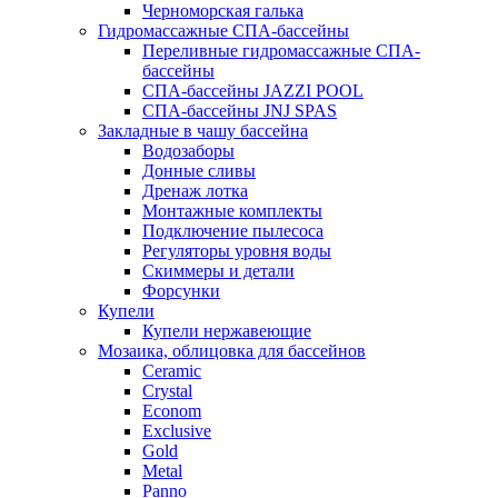
Черноморская галька
Гидромассажные СПА-бассейны
Переливные гидромассажные СПА-
бассейны
СПА-бассейны JAZZI POOL
СПА-бассейны JNJ SPAS
Закладные в чашу бассейна
Водозаборы
Донные сливы
Дренаж лотка
Монтажные комплекты
Подключение пылесоса
Регуляторы уровня воды
Скиммеры и детали
Форсунки
Купели
Купели нержавеющие
Мозаика, облицовка для бассейнов
Ceramic
Crystal
Econom
Exclusive
Gold
Metal
Panno