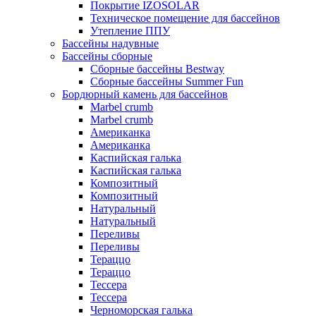
Покрытие IZOSOLAR
Техническое помещение для бассейнов
Утепление ППУ
Бассейны надувные
Бассейны сборные
Сборные бассейны Bestway
Сборные бассейны Summer Fun
Бордюрный камень для бассейнов
Marbel crumb
Marbel crumb
Американка
Американка
Каспийская галька
Каспийская галька
Композитный
Композитный
Натуральный
Натуральный
Переливы
Переливы
Тераццо
Тераццо
Тессера
Тессера
Черноморская галька