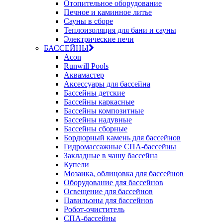
Отопительное оборудование
Печное и каминное литье
Сауны в сборе
Теплоизоляция для бани и сауны
Электрические печи
БАССЕЙНЫ
Acon
Runwill Pools
Аквамастер
Аксессуары для бассейна
Бассейны детские
Бассейны каркасные
Бассейны композитные
Бассейны надувные
Бассейны сборные
Бордюрный камень для бассейнов
Гидромассажные СПА-бассейны
Закладные в чашу бассейна
Купели
Мозаика, облицовка для бассейнов
Оборудование для бассейнов
Освещение для бассейнов
Павильоны для бассейнов
Робот-очиститель
СПА-бассейны