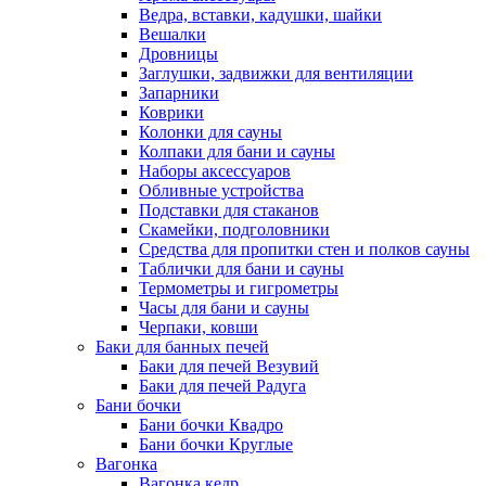
Ведра, вставки, кадушки, шайки
Вешалки
Дровницы
Заглушки, задвижки для вентиляции
Запарники
Коврики
Колонки для сауны
Колпаки для бани и сауны
Наборы аксессуаров
Обливные устройства
Подставки для стаканов
Скамейки, подголовники
Средства для пропитки стен и полков сауны
Таблички для бани и сауны
Термометры и гигрометры
Часы для бани и сауны
Черпаки, ковши
Баки для банных печей
Баки для печей Везувий
Баки для печей Радуга
Бани бочки
Бани бочки Квадро
Бани бочки Круглые
Вагонка
Вагонка кедр