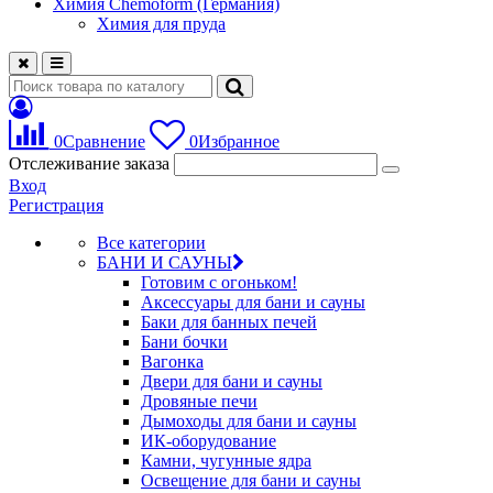
Химия Chemoform (Германия)
Химия для пруда
0
Сравнение
0
Избранное
Отслеживание заказа
Вход
Регистрация
Все категории
БАНИ И САУНЫ
Готовим с огоньком!
Аксессуары для бани и сауны
Баки для банных печей
Бани бочки
Вагонка
Двери для бани и сауны
Дровяные печи
Дымоходы для бани и сауны
ИК-оборудование
Камни, чугунные ядра
Освещение для бани и сауны