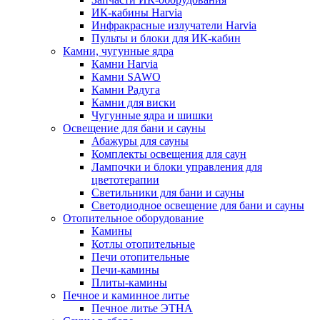
ИК-кабины Harvia
Инфракрасные излучатели Harvia
Пульты и блоки для ИК-кабин
Камни, чугунные ядра
Камни Harvia
Камни SAWO
Камни Радуга
Камни для виски
Чугунные ядра и шишки
Освещение для бани и сауны
Абажуры для сауны
Комплекты освещения для саун
Лампочки и блоки управления для
цветотерапии
Светильники для бани и сауны
Светодиодное освещение для бани и сауны
Отопительное оборудование
Камины
Котлы отопительные
Печи отопительные
Печи-камины
Плиты-камины
Печное и каминное литье
Печное литье ЭТНА