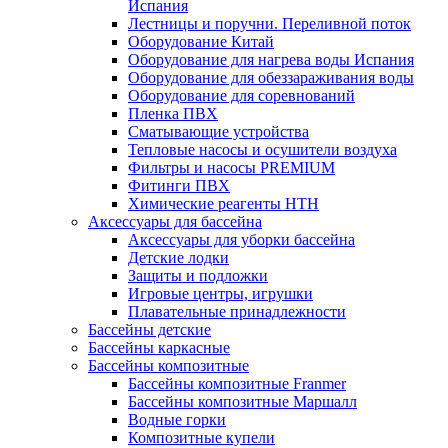
Испания
Лестницы и поручни. Переливной поток
Оборудование Китай
Оборудование для нагрева воды Испания
Оборудование для обеззараживания воды
Оборудование для соревнований
Пленка ПВХ
Сматывающие устройства
Тепловые насосы и осушители воздуха
Фильтры и насосы PREMIUM
Фитинги ПВХ
Химические реагенты HTH
Аксессуары для бассейна
Аксессуары для уборки бассейна
Детские лодки
Защиты и подложки
Игровые центры, игрушки
Плавательные принадлежности
Бассейны детские
Бассейны каркасные
Бассейны композитные
Бассейны композитные Franmer
Бассейны композитные Маршалл
Водные горки
Композитные купели