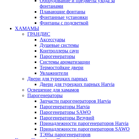
Оборудование и предметы ухода за
фонтанами
Плавающие фонтаны
Фонтанные установки
Фонтаны с подсветкой
ХАМАМЫ
ГРАНДИС
Аксессуары
Душевые системы
Контроллеры саун
Парогенераторы
Системы ароматизации
Термостойкие двери
Увлажнители
Двери для турецких парных
Двери для турецких парных Harvia
Освещение для хамамов
Парогенераторы
Запчасти парогенераторов Harvia
Парогенераторы Harvia
Парогенераторы SAWO
Парогенераторы Везувий
Принадлежности парогенераторов Harvia
Принадлежности парогенераторов SAWO
ТЭНы парогенераторов