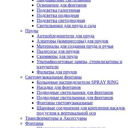
Освещение для фонтанов
Подсветка галогенная
Подсветка подводная
Подсветка светодиодная
Светильники для пруда и сада
Пруды
Антиобледенители для пруда
Аэраторы (компрессоры) для прудов
Материалы для создания пруда и ручья
Пылесосы для прудов
Скиммеры для пруда
Ультрафиолетовые лампы, стерилизаторы и
излучатели
Фильтры для прудов
Светомузыкальные фонтаны
Кольцевые распределители SPRAY RING
Насадки для фонтанов
Подводные светильники для фонтанов
Подводные светильники для фонтанов
Фонтаны светомузыкальные
Шаровые соединения для крепления насадок
под углом к вертикальной оси
Трансформаторы и Аксессуары
Фонтаны