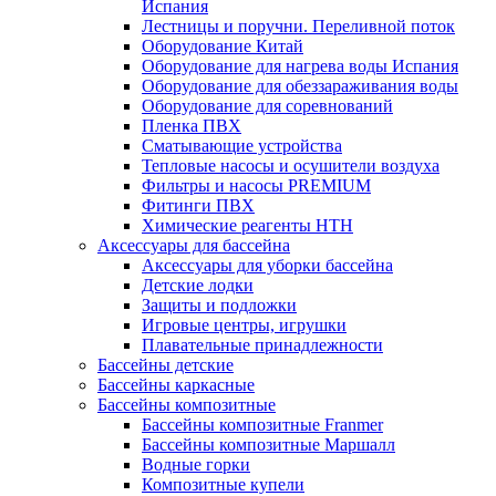
Испания
Лестницы и поручни. Переливной поток
Оборудование Китай
Оборудование для нагрева воды Испания
Оборудование для обеззараживания воды
Оборудование для соревнований
Пленка ПВХ
Сматывающие устройства
Тепловые насосы и осушители воздуха
Фильтры и насосы PREMIUM
Фитинги ПВХ
Химические реагенты HTH
Аксессуары для бассейна
Аксессуары для уборки бассейна
Детские лодки
Защиты и подложки
Игровые центры, игрушки
Плавательные принадлежности
Бассейны детские
Бассейны каркасные
Бассейны композитные
Бассейны композитные Franmer
Бассейны композитные Маршалл
Водные горки
Композитные купели