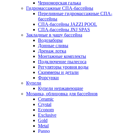
Черноморская галька
Гидромассажные СПА-бассейны
Переливные гидромассажные СПА-
бассейны
СПА-бассейны JAZZI POOL
СПА-бассейны JNJ SPAS
Закладные в чашу бассейна
Водозаборы
Донные сливы
Дренаж лотка
Монтажные комплекты
Подключение пылесоса
Регуляторы уровня воды
Скиммеры и детали
Форсунки
Купели
Купели нержавеющие
Мозаика, облицовка для бассейнов
Ceramic
Crystal
Econom
Exclusive
Gold
Metal
Panno