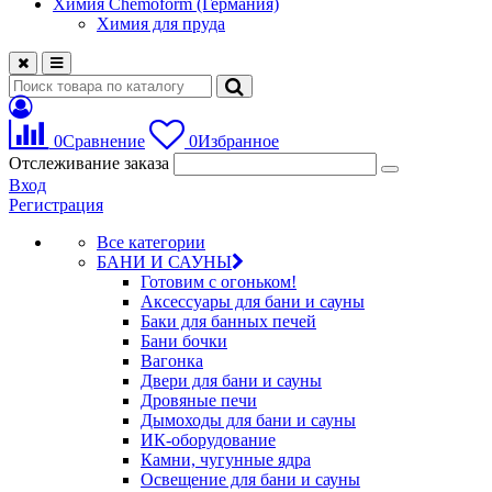
Химия Chemoform (Германия)
Химия для пруда
0
Сравнение
0
Избранное
Отслеживание заказа
Вход
Регистрация
Все категории
БАНИ И САУНЫ
Готовим с огоньком!
Аксессуары для бани и сауны
Баки для банных печей
Бани бочки
Вагонка
Двери для бани и сауны
Дровяные печи
Дымоходы для бани и сауны
ИК-оборудование
Камни, чугунные ядра
Освещение для бани и сауны