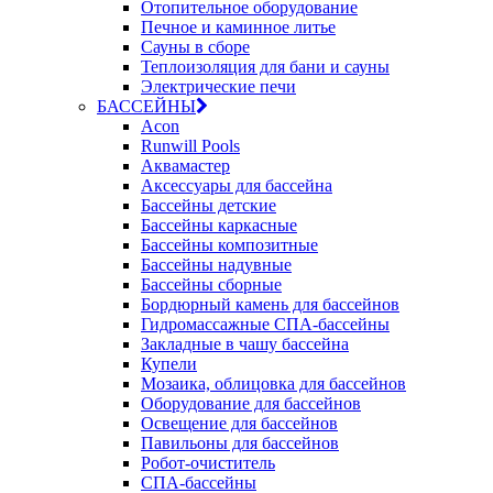
Отопительное оборудование
Печное и каминное литье
Сауны в сборе
Теплоизоляция для бани и сауны
Электрические печи
БАССЕЙНЫ
Acon
Runwill Pools
Аквамастер
Аксессуары для бассейна
Бассейны детские
Бассейны каркасные
Бассейны композитные
Бассейны надувные
Бассейны сборные
Бордюрный камень для бассейнов
Гидромассажные СПА-бассейны
Закладные в чашу бассейна
Купели
Мозаика, облицовка для бассейнов
Оборудование для бассейнов
Освещение для бассейнов
Павильоны для бассейнов
Робот-очиститель
СПА-бассейны