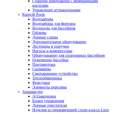
Станции химдозации с мембранными
насосами
Управление аттракционами
Runwill Pools
Водозаборы
Водозаборы для фонтана
Водопады для бассейнов
Гейзеры
Донные сливы
Дополнительное оборудование
Лестницы и поручни
Насосы и компрессоры
Оборудование для спортивных бассейнов
Освещение бассейна
Противотоки
Скиммеры
Сматывающее устройство
Теплообменники
Форсунки
Элементы перелива
Аквамастер
Аттракционы
Блоки управления
Донные очистители
Изделия из нержавеющей стали класса Luxe