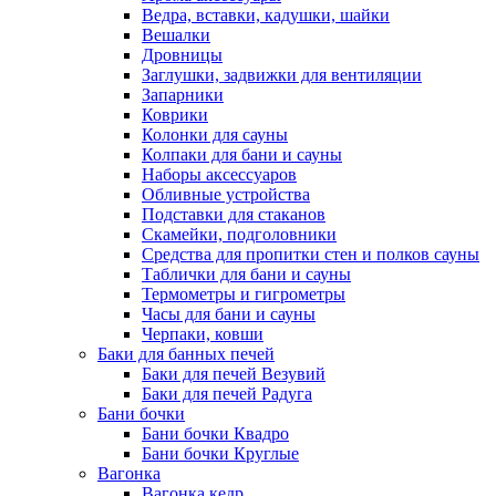
Ведра, вставки, кадушки, шайки
Вешалки
Дровницы
Заглушки, задвижки для вентиляции
Запарники
Коврики
Колонки для сауны
Колпаки для бани и сауны
Наборы аксессуаров
Обливные устройства
Подставки для стаканов
Скамейки, подголовники
Средства для пропитки стен и полков сауны
Таблички для бани и сауны
Термометры и гигрометры
Часы для бани и сауны
Черпаки, ковши
Баки для банных печей
Баки для печей Везувий
Баки для печей Радуга
Бани бочки
Бани бочки Квадро
Бани бочки Круглые
Вагонка
Вагонка кедр