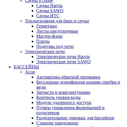
Сауны в сборе
Cауны Harvia
Сауны SAWO
Сауны ИТС
Теплоизоляция для бани и сауны
Герметики
Листы предтопочные
Мастер-флеш
Плиты
Подиумы под печи
Электрические печи
Электрические печи Harvia
Электрические печи SAWO
БАССЕЙНЫ
Acon
Автоматика обратной промывки
Беcхлорная дезинфекция ионами серебра и
меди
Запчасти и комплектующие
Контроль уровня воды
Модули удаленного доступа
Пульты управления фильтрацией и
подогревом
Разделительные дорожки для бассейнов
Станции химдозации