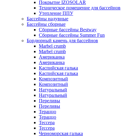
Покрытие IZOSOLAR
Техническое помещение для бассейнов
Утепление ППУ
Бассейны надувные
Бассейны сборные
Сборные бассейны Bestway
Сборные бассейны Summer Fun
Бордюрный камень для бассейнов
Marbel crumb
Marbel crumb
Американка
Американка
Каспийская галька
Каспийская галька
Композитный
Композитный
Натуральный
Натуральный
Переливы
Переливы
Тераццо
Тераццо
Тессера
Тессера
Черноморская галька