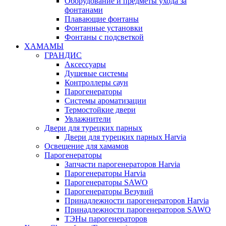
Оборудование и предметы ухода за
фонтанами
Плавающие фонтаны
Фонтанные установки
Фонтаны с подсветкой
ХАМАМЫ
ГРАНДИС
Аксессуары
Душевые системы
Контроллеры саун
Парогенераторы
Системы ароматизации
Термостойкие двери
Увлажнители
Двери для турецких парных
Двери для турецких парных Harvia
Освещение для хамамов
Парогенераторы
Запчасти парогенераторов Harvia
Парогенераторы Harvia
Парогенераторы SAWO
Парогенераторы Везувий
Принадлежности парогенераторов Harvia
Принадлежности парогенераторов SAWO
ТЭНы парогенераторов