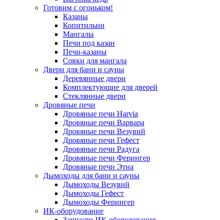
Готовим с огоньком!
Казаны
Копитильни
Мангалы
Печи под казан
Печи-казаны
Совки для мангала
Двери для бани и сауны
Деревянные двери
Комплектующие для дверей
Стеклянные двери
Дровяные печи
Дровяные печи Harvia
Дровяные печи Варвара
Дровяные печи Везувий
Дровяные печи Гефест
Дровяные печи Радуга
Дровяные печи Ферингер
Дровяные печи Этна
Дымоходы для бани и сауны
Дымоходы Везувий
Дымоходы Гефест
Дымоходы Ферингер
ИК-оборудование
Запчасти ИК-оборудования