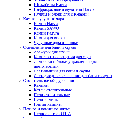
ИК-кабины Harvia
Инфракрасные излучатели Harvia
Пульты и блоки для ИК-кабин
Камни, чугунные ядра
Камни Harvia
Камни SAWO
Камни Радуга
Камни для виски
Чугунные ядра и шишки
Освещение для бани и сауны
Абажуры для сауны
Комплекты освещения для саун
Лампочки и блоки управления для
цветотерапии
Светильники для бани и сауны
Светодиодное освещение для бани и сауны
Отопительное оборудование
Камины
Котлы отопительные
Печи отопительные
Печи-камины
Плиты-камины
Печное и каминное литье
Печное литье ЭТНА