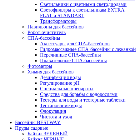
Светильники с цветными светодиодами
Светофильтры к светильникам EXTRA
FLAT и STANDART
Трансформаторы
Павильоны для бассейнов
Робот-очиститель
СПА-бассейны
Аксессуары для СПА-бассейнов
Гидромассажные СПА-бассейны с лежанкой
Переливные СПА-бассейны
Плавательные СПА-басссейны
Фотометры
Химия для бассейнов
Дезинфекция воды
Регулирование pH
Специальные препараты
Средства для борьбы с водорослями
Тестеры для воды и тестерные таблетки
Тестирование воды
Флокуляция
Чистота и уход
Бассейны BESTWAY
Пруды садовые
Байкал ЗЕЛЕНЫЙ
Байкал ЧЕРНЫЕ