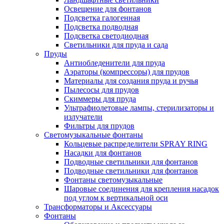
Освещение для фонтанов
Подсветка галогенная
Подсветка подводная
Подсветка светодиодная
Светильники для пруда и сада
Пруды
Антиобледенители для пруда
Аэраторы (компрессоры) для прудов
Материалы для создания пруда и ручья
Пылесосы для прудов
Скиммеры для пруда
Ультрафиолетовые лампы, стерилизаторы и
излучатели
Фильтры для прудов
Светомузыкальные фонтаны
Кольцевые распределители SPRAY RING
Насадки для фонтанов
Подводные светильники для фонтанов
Подводные светильники для фонтанов
Фонтаны светомузыкальные
Шаровые соединения для крепления насадок
под углом к вертикальной оси
Трансформаторы и Аксессуары
Фонтаны