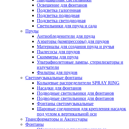
Освещение для фонтанов
Подсветка галогенная
Подсветка подводная
Подсветка светодиодная
Светильники для пруда и сада
Пруды
Антиобледенители для пруда
Аэраторы (компрессоры) для прудов
Материалы для создания пруда и ручья
Пылесосы для прудов
Скиммеры для пруда
Ультрафиолетовые лампы, стерилизаторы и
излучатели
Фильтры для прудов
Светомузыкальные фонтаны
Кольцевые распределители SPRAY RING
Насадки для фонтанов
Подводные светильники для фонтанов
Подводные светильники для фонтанов
Фонтаны светомузыкальные
Шаровые соединения для крепления насадок
под углом к вертикальной оси
Трансформаторы и Аксессуары
Фонтаны