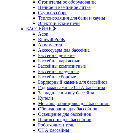
Отопительное оборудование
Печное и каминное литье
Сауны в сборе
Теплоизоляция для бани и сауны
Электрические печи
БАССЕЙНЫ
Acon
Runwill Pools
Аквамастер
Аксессуары для бассейна
Бассейны детские
Бассейны каркасные
Бассейны композитные
Бассейны надувные
Бассейны сборные
Бордюрный камень для бассейнов
Гидромассажные СПА-бассейны
Закладные в чашу бассейна
Купели
Мозаика, облицовка для бассейнов
Оборудование для бассейнов
Освещение для бассейнов
Павильоны для бассейнов
Робот-очиститель
СПА-бассейны