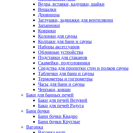
Ведра, вставки, кадушки, шайки
Вешалки
Дровницы
Заглушки, задвижки для вентиляции
Запарники
Коврики
Колонки для сауны
Колпаки для бани и сауны
Наборы аксессуаров
Обливные устройства
Подставки для стаканов
Скамейки, подголовники
Средства для пропитки стен и полков сауны
Таблички для бани и сауны
Термометры и гигрометры
Часы для бани и сауны
Черпаки, ковши
Баки для банных печей
Баки для печей Везувий
Баки для печей Радуга
Бани бочки
Бани бочки Квадро
Бани бочки Круглые
Вагонка
Вагонка кедр