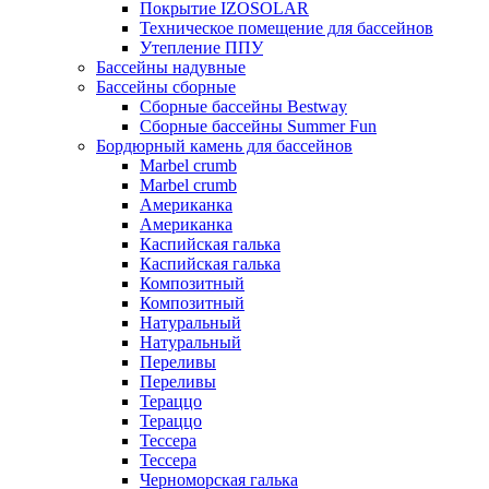
Покрытие IZOSOLAR
Техническое помещение для бассейнов
Утепление ППУ
Бассейны надувные
Бассейны сборные
Сборные бассейны Bestway
Сборные бассейны Summer Fun
Бордюрный камень для бассейнов
Marbel crumb
Marbel crumb
Американка
Американка
Каспийская галька
Каспийская галька
Композитный
Композитный
Натуральный
Натуральный
Переливы
Переливы
Тераццо
Тераццо
Тессера
Тессера
Черноморская галька