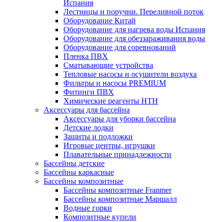
Испания
Лестницы и поручни. Переливной поток
Оборудование Китай
Оборудование для нагрева воды Испания
Оборудование для обеззараживания воды
Оборудование для соревнований
Пленка ПВХ
Сматывающие устройства
Тепловые насосы и осушители воздуха
Фильтры и насосы PREMIUM
Фитинги ПВХ
Химические реагенты HTH
Аксессуары для бассейна
Аксессуары для уборки бассейна
Детские лодки
Защиты и подложки
Игровые центры, игрушки
Плавательные принадлежности
Бассейны детские
Бассейны каркасные
Бассейны композитные
Бассейны композитные Franmer
Бассейны композитные Маршалл
Водные горки
Композитные купели