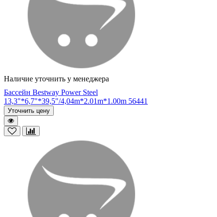
Наличие уточнить у менеджера
Бассейн Bestway Power Steel
13,3"*6,7"*39,5"/4,04m*2.01m*1.00m 56441
Уточнить цену