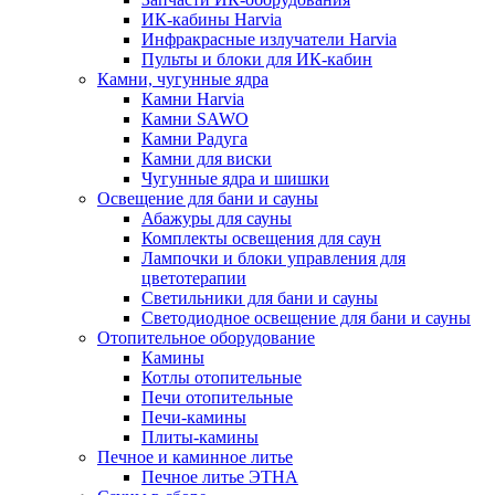
ИК-кабины Harvia
Инфракрасные излучатели Harvia
Пульты и блоки для ИК-кабин
Камни, чугунные ядра
Камни Harvia
Камни SAWO
Камни Радуга
Камни для виски
Чугунные ядра и шишки
Освещение для бани и сауны
Абажуры для сауны
Комплекты освещения для саун
Лампочки и блоки управления для
цветотерапии
Светильники для бани и сауны
Светодиодное освещение для бани и сауны
Отопительное оборудование
Камины
Котлы отопительные
Печи отопительные
Печи-камины
Плиты-камины
Печное и каминное литье
Печное литье ЭТНА