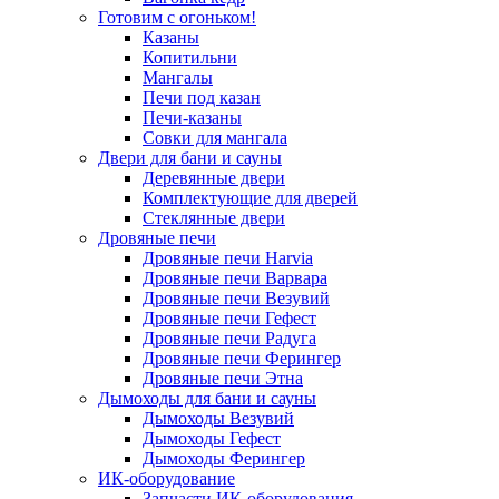
Готовим с огоньком!
Казаны
Копитильни
Мангалы
Печи под казан
Печи-казаны
Совки для мангала
Двери для бани и сауны
Деревянные двери
Комплектующие для дверей
Стеклянные двери
Дровяные печи
Дровяные печи Harvia
Дровяные печи Варвара
Дровяные печи Везувий
Дровяные печи Гефест
Дровяные печи Радуга
Дровяные печи Ферингер
Дровяные печи Этна
Дымоходы для бани и сауны
Дымоходы Везувий
Дымоходы Гефест
Дымоходы Ферингер
ИК-оборудование
Запчасти ИК-оборудования