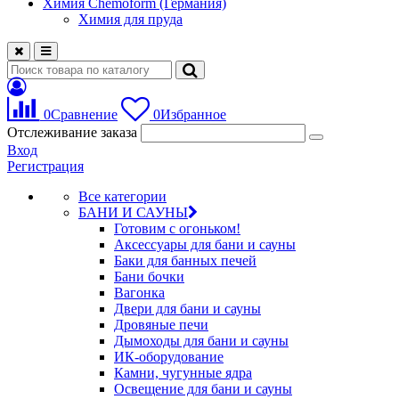
Химия Chemoform (Германия)
Химия для пруда
0
Сравнение
0
Избранное
Отслеживание заказа
Вход
Регистрация
Все категории
БАНИ И САУНЫ
Готовим с огоньком!
Аксессуары для бани и сауны
Баки для банных печей
Бани бочки
Вагонка
Двери для бани и сауны
Дровяные печи
Дымоходы для бани и сауны
ИК-оборудование
Камни, чугунные ядра
Освещение для бани и сауны