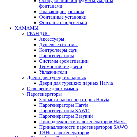
Оборудование и предметы ухода за
фонтанами
Плавающие фонтаны
Фонтанные установки
Фонтаны с подсветкой
ХАМАМЫ
ГРАНДИС
Аксессуары
Душевые системы
Контроллеры саун
Парогенераторы
Системы ароматизации
Термостойкие двери
Увлажнители
Двери для турецких парных
Двери для турецких парных Harvia
Освещение для хамамов
Парогенераторы
Запчасти парогенераторов Harvia
Парогенераторы Harvia
Парогенераторы SAWO
Парогенераторы Везувий
Принадлежности парогенераторов Harvia
Принадлежности парогенераторов SAWO
ТЭНы парогенераторов