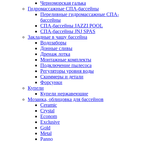
Черноморская галька
Гидромассажные СПА-бассейны
Переливные гидромассажные СПА-
бассейны
СПА-бассейны JAZZI POOL
СПА-бассейны JNJ SPAS
Закладные в чашу бассейна
Водозаборы
Донные сливы
Дренаж лотка
Монтажные комплекты
Подключение пылесоса
Регуляторы уровня воды
Скиммеры и детали
Форсунки
Купели
Купели нержавеющие
Мозаика, облицовка для бассейнов
Ceramic
Crystal
Econom
Exclusive
Gold
Metal
Panno