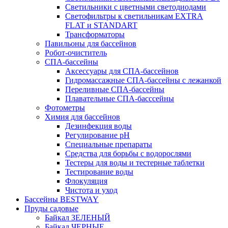
Светильники с цветными светодиодами
Светофильтры к светильникам EXTRA
FLAT и STANDART
Трансформаторы
Павильоны для бассейнов
Робот-очиститель
СПА-бассейны
Аксессуары для СПА-бассейнов
Гидромассажные СПА-бассейны с лежанкой
Переливные СПА-бассейны
Плавательные СПА-басссейны
Фотометры
Химия для бассейнов
Дезинфекция воды
Регулирование pH
Специальные препараты
Средства для борьбы с водорослями
Тестеры для воды и тестерные таблетки
Тестирование воды
Флокуляция
Чистота и уход
Бассейны BESTWAY
Пруды садовые
Байкал ЗЕЛЕНЫЙ
Байкал ЧЕРНЫЕ