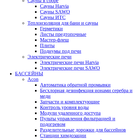
Сауны в сборе
Cауны Harvia
Сауны SAWO
Сауны ИТС
Теплоизоляция для бани и сауны
Герметики
Листы предтопочные
Мастер-флеш
Плиты
Подиумы под печи
Электрические печи
Электрические печи Harvia
Электрические печи SAWO
БАССЕЙНЫ
Acon
Автоматика обратной промывки
Беcхлорная дезинфекция ионами серебра и
меди
Запчасти и комплектующие
Контроль уровня воды
Модули удаленного доступа
Пульты управления фильтрацией и
подогревом
Разделительные дорожки для бассейнов
Станции химдозации