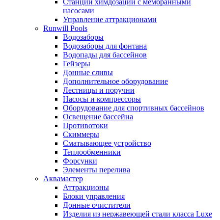
Станции химдозации с мембранными
насосами
Управление аттракционами
Runwill Pools
Водозаборы
Водозаборы для фонтана
Водопады для бассейнов
Гейзеры
Донные сливы
Дополнительное оборудование
Лестницы и поручни
Насосы и компрессоры
Оборудование для спортивных бассейнов
Освещение бассейна
Противотоки
Скиммеры
Сматывающее устройство
Теплообменники
Форсунки
Элементы перелива
Аквамастер
Аттракционы
Блоки управления
Донные очистители
Изделия из нержавеющей стали класса Luxe