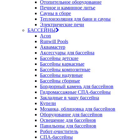
Отопительное оборудование
Печное и каминное литье
Сауны в сборе
Теплоизоляция для бани и сауны
Электрические печи
БАССЕЙНЫ
Acon
Runwill Pools
Аквамастер
Аксессуары для бассейна
Бассейны детские
Бассейны каркасные
Бассейны композитные
Бассейны надувные
Бассейны сборные
Бордюрный камень для бассейнов
Гидромассажные СПА-бассейны
Закладные в чашу бассейна
Купели
Мозаика, облицовка для бассейнов
Оборудование для бассейнов
Освещение для бассейнов
Павильоны для бассейнов
Робот-очиститель
СПА-бассейны