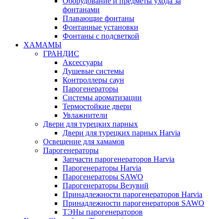
Оборудование и предметы ухода за
фонтанами
Плавающие фонтаны
Фонтанные установки
Фонтаны с подсветкой
ХАМАМЫ
ГРАНДИС
Аксессуары
Душевые системы
Контроллеры саун
Парогенераторы
Системы ароматизации
Термостойкие двери
Увлажнители
Двери для турецких парных
Двери для турецких парных Harvia
Освещение для хамамов
Парогенераторы
Запчасти парогенераторов Harvia
Парогенераторы Harvia
Парогенераторы SAWO
Парогенераторы Везувий
Принадлежности парогенераторов Harvia
Принадлежности парогенераторов SAWO
ТЭНы парогенераторов