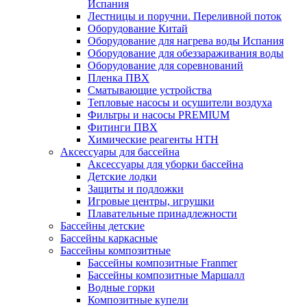
Испания
Лестницы и поручни. Переливной поток
Оборудование Китай
Оборудование для нагрева воды Испания
Оборудование для обеззараживания воды
Оборудование для соревнований
Пленка ПВХ
Сматывающие устройства
Тепловые насосы и осушители воздуха
Фильтры и насосы PREMIUM
Фитинги ПВХ
Химические реагенты HTH
Аксессуары для бассейна
Аксессуары для уборки бассейна
Детские лодки
Защиты и подложки
Игровые центры, игрушки
Плавательные принадлежности
Бассейны детские
Бассейны каркасные
Бассейны композитные
Бассейны композитные Franmer
Бассейны композитные Маршалл
Водные горки
Композитные купели