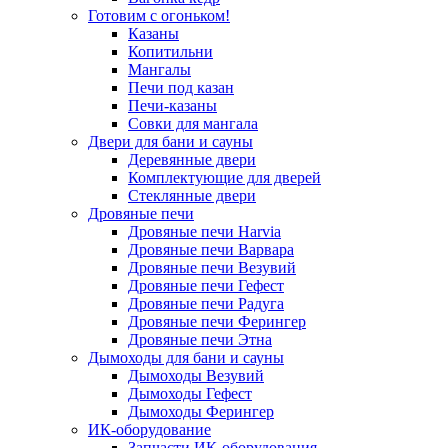
Готовим с огоньком!
Казаны
Копитильни
Мангалы
Печи под казан
Печи-казаны
Совки для мангала
Двери для бани и сауны
Деревянные двери
Комплектующие для дверей
Стеклянные двери
Дровяные печи
Дровяные печи Harvia
Дровяные печи Варвара
Дровяные печи Везувий
Дровяные печи Гефест
Дровяные печи Радуга
Дровяные печи Ферингер
Дровяные печи Этна
Дымоходы для бани и сауны
Дымоходы Везувий
Дымоходы Гефест
Дымоходы Ферингер
ИК-оборудование
Запчасти ИК-оборудования