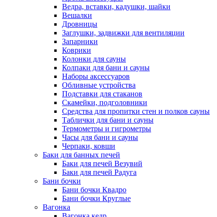
Ведра, вставки, кадушки, шайки
Вешалки
Дровницы
Заглушки, задвижки для вентиляции
Запарники
Коврики
Колонки для сауны
Колпаки для бани и сауны
Наборы аксессуаров
Обливные устройства
Подставки для стаканов
Скамейки, подголовники
Средства для пропитки стен и полков сауны
Таблички для бани и сауны
Термометры и гигрометры
Часы для бани и сауны
Черпаки, ковши
Баки для банных печей
Баки для печей Везувий
Баки для печей Радуга
Бани бочки
Бани бочки Квадро
Бани бочки Круглые
Вагонка
Вагонка кедр