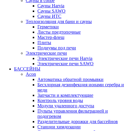
Сауны в сборе
Cауны Harvia
Сауны SAWO
Сауны ИТС
Теплоизоляция для бани и сауны
Герметики
Листы предтопочные
Мастер-флеш
Плиты
Подиумы под печи
Электрические печи
Электрические печи Harvia
Электрические печи SAWO
БАССЕЙНЫ
Acon
Автоматика обратной промывки
Беcхлорная дезинфекция ионами серебра и
меди
Запчасти и комплектующие
Контроль уровня воды
Модули удаленного доступа
Пульты управления фильтрацией и
подогревом
Разделительные дорожки для бассейнов
Станции химдозации