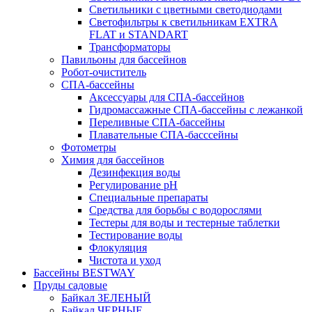
Светильники с цветными светодиодами
Светофильтры к светильникам EXTRA
FLAT и STANDART
Трансформаторы
Павильоны для бассейнов
Робот-очиститель
СПА-бассейны
Аксессуары для СПА-бассейнов
Гидромассажные СПА-бассейны с лежанкой
Переливные СПА-бассейны
Плавательные СПА-басссейны
Фотометры
Химия для бассейнов
Дезинфекция воды
Регулирование pH
Специальные препараты
Средства для борьбы с водорослями
Тестеры для воды и тестерные таблетки
Тестирование воды
Флокуляция
Чистота и уход
Бассейны BESTWAY
Пруды садовые
Байкал ЗЕЛЕНЫЙ
Байкал ЧЕРНЫЕ