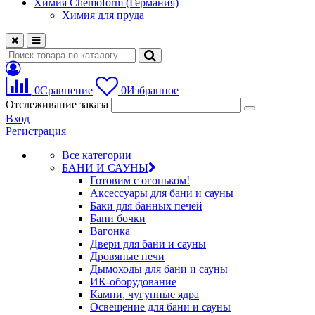
Химия Chemoform (Германия)
Химия для пруда
0
Сравнение
0
Избранное
Отслеживание заказа
Вход
Регистрация
Все категории
БАНИ И САУНЫ
Готовим с огоньком!
Аксессуары для бани и сауны
Баки для банных печей
Бани бочки
Вагонка
Двери для бани и сауны
Дровяные печи
Дымоходы для бани и сауны
ИК-оборудование
Камни, чугунные ядра
Освещение для бани и сауны