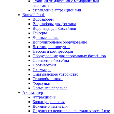
Станции химдозации с мембранными
насосами
Управление аттракционами
Runwill Pools
Водозаборы
Водозаборы для фонтана
Водопады для бассейнов
Гейзеры
Донные сливы
Дополнительное оборудование
Лестницы и поручни
Насосы и компрессоры
Оборудование для спортивных бассейнов
Освещение бассейна
Противотоки
Скиммеры
Сматывающее устройство
Теплообменники
Форсунки
Элементы перелива
Аквамастер
Аттракционы
Блоки управления
Донные очистители
Изделия из нержавеющей стали класса Luxe