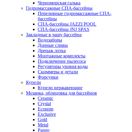
Черноморская галька
Гидромассажные СПА-бассейны
Переливные гидромассажные СПА-
бассейны
СПА-бассейны JAZZI POOL
СПА-бассейны JNJ SPAS
Закладные в чашу бассейна
Водозаборы
Донные сливы
Дренаж лотка
Монтажные комплекты
Подключение пылесоса
Регуляторы уровня воды
Скиммеры и детали
Форсунки
Купели
Купели нержавеющие
Мозаика, облицовка для бассейнов
Ceramic
Crystal
Econom
Exclusive
Gold
Metal
Panno