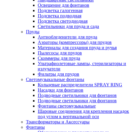
Освещение для фонтанов
Подсветка галогенная
Подсветка подводная
Подсветка светодиодная
Светильники для пруда и сада
Пруды
Антиобледенители для пруда
Аэраторы (компрессоры) для прудов
Материалы для создания пруда и ручья
Пылесосы для прудов
Скиммеры для пруда
Ультрафиолетовые лампы, стерилизаторы и
излучатели
Фильтры для прудов
Светомузыкальные фонтаны
Кольцевые распределители SPRAY RING
Насадки для фонтанов
Подводные светильники для фонтанов
Подводные светильники для фонтанов
Фонтаны светомузыкальные
Шаровые соединения для крепления насадок
под углом к вертикальной оси
Трансформаторы и Аксессуары
Фонтаны