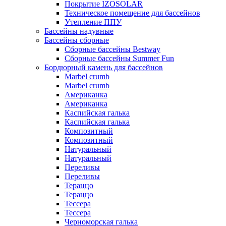
Покрытие IZOSOLAR
Техническое помещение для бассейнов
Утепление ППУ
Бассейны надувные
Бассейны сборные
Сборные бассейны Bestway
Сборные бассейны Summer Fun
Бордюрный камень для бассейнов
Marbel crumb
Marbel crumb
Американка
Американка
Каспийская галька
Каспийская галька
Композитный
Композитный
Натуральный
Натуральный
Переливы
Переливы
Тераццо
Тераццо
Тессера
Тессера
Черноморская галька