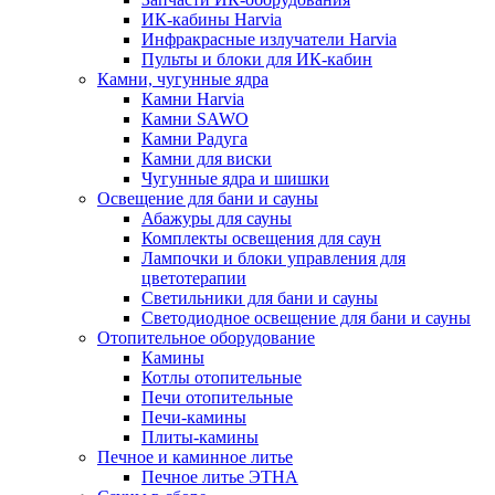
ИК-кабины Harvia
Инфракрасные излучатели Harvia
Пульты и блоки для ИК-кабин
Камни, чугунные ядра
Камни Harvia
Камни SAWO
Камни Радуга
Камни для виски
Чугунные ядра и шишки
Освещение для бани и сауны
Абажуры для сауны
Комплекты освещения для саун
Лампочки и блоки управления для
цветотерапии
Светильники для бани и сауны
Светодиодное освещение для бани и сауны
Отопительное оборудование
Камины
Котлы отопительные
Печи отопительные
Печи-камины
Плиты-камины
Печное и каминное литье
Печное литье ЭТНА