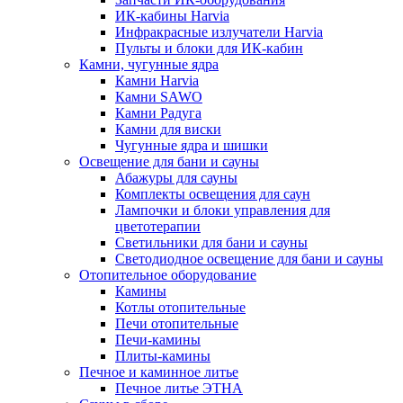
ИК-кабины Harvia
Инфракрасные излучатели Harvia
Пульты и блоки для ИК-кабин
Камни, чугунные ядра
Камни Harvia
Камни SAWO
Камни Радуга
Камни для виски
Чугунные ядра и шишки
Освещение для бани и сауны
Абажуры для сауны
Комплекты освещения для саун
Лампочки и блоки управления для
цветотерапии
Светильники для бани и сауны
Светодиодное освещение для бани и сауны
Отопительное оборудование
Камины
Котлы отопительные
Печи отопительные
Печи-камины
Плиты-камины
Печное и каминное литье
Печное литье ЭТНА