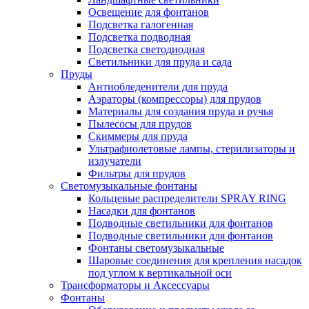
Освещение для фонтанов
Подсветка галогенная
Подсветка подводная
Подсветка светодиодная
Светильники для пруда и сада
Пруды
Антиобледенители для пруда
Аэраторы (компрессоры) для прудов
Материалы для создания пруда и ручья
Пылесосы для прудов
Скиммеры для пруда
Ультрафиолетовые лампы, стерилизаторы и
излучатели
Фильтры для прудов
Светомузыкальные фонтаны
Кольцевые распределители SPRAY RING
Насадки для фонтанов
Подводные светильники для фонтанов
Подводные светильники для фонтанов
Фонтаны светомузыкальные
Шаровые соединения для крепления насадок
под углом к вертикальной оси
Трансформаторы и Аксессуары
Фонтаны