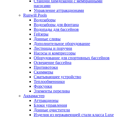
Станции химдозации с мембранными
насосами
Управление аттракционами
Runwill Pools
Водозаборы
Водозаборы для фонтана
Водопады для бассейнов
Гейзеры
Донные сливы
Дополнительное оборудование
Лестницы и поручни
Насосы и компрессоры
Оборудование для спортивных бассейнов
Освещение бассейна
Противотоки
Скиммеры
Сматывающее устройство
Теплообменники
Форсунки
Элементы перелива
Аквамастер
Аттракционы
Блоки управления
Донные очистители
Изделия из нержавеющей стали класса Luxe