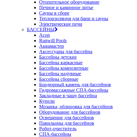
Отопительное оборудование
Печное и каминное литье
Сауны в сборе
Теплоизоляция для бани и сауны
Электрические печи
БАССЕЙНЫ
Acon
Runwill Pools
Аквамастер
Аксессуары для бассейна
Бассейны детские
Бассейны каркасные
Бассейны композитные
Бассейны надувные
Бассейны сборные
Бордюрный камень для бассейнов
Гидромассажные СПА-бассейны
Закладные в чашу бассейна
Купели
Мозаика, облицовка для бассейнов
Оборудование для бассейнов
Освещение для бассейнов
Павильоны для бассейнов
Робот-очиститель
СПА-бассейны