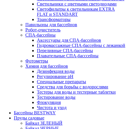
Светильники с цветными светодиодами
Светофильтры к светильникам EXTRA
FLAT и STANDART
Трансформаторы
Павильоны для бассейнов
Робот-очиститель
СПА-бассейны
Аксессуары для СПА-бассейнов
Гидромассажные СПА-бассейны с лежанкой
Переливные СПА-бассейны
Плавательные СПА-басссейны
Фотометры
Химия для бассейнов
Дезинфекция воды
Регулирование pH
Специальные препараты
Средства для борьбы с водорослями
Тестеры для воды и тестерные таблетки
Тестирование воды
Флокуляция
Чистота и уход
Бассейны BESTWAY
Пруды садовые
Байкал ЗЕЛЕНЫЙ
Байкал ЧЕРНЫЕ