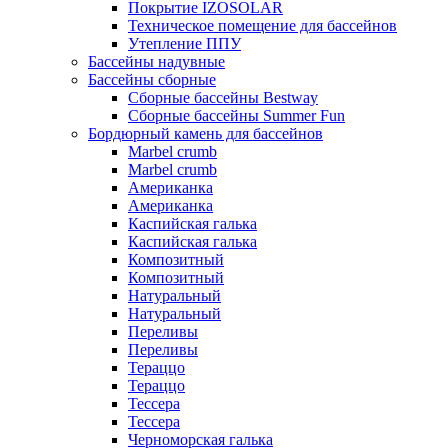
Покрытие IZOSOLAR
Техническое помещение для бассейнов
Утепление ППУ
Бассейны надувные
Бассейны сборные
Сборные бассейны Bestway
Сборные бассейны Summer Fun
Бордюрный камень для бассейнов
Marbel crumb
Marbel crumb
Американка
Американка
Каспийская галька
Каспийская галька
Композитный
Композитный
Натуральный
Натуральный
Переливы
Переливы
Тераццо
Тераццо
Тессера
Тессера
Черноморская галька