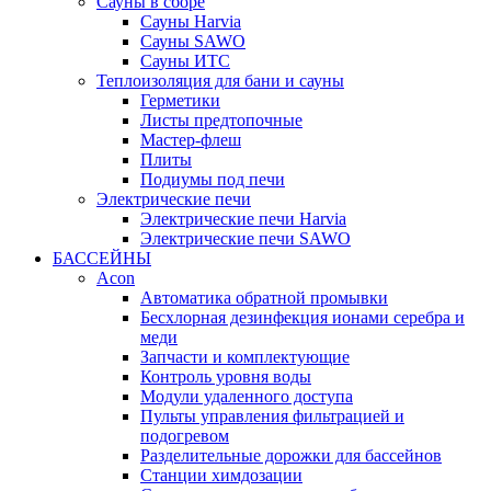
Сауны в сборе
Cауны Harvia
Сауны SAWO
Сауны ИТС
Теплоизоляция для бани и сауны
Герметики
Листы предтопочные
Мастер-флеш
Плиты
Подиумы под печи
Электрические печи
Электрические печи Harvia
Электрические печи SAWO
БАССЕЙНЫ
Acon
Автоматика обратной промывки
Беcхлорная дезинфекция ионами серебра и
меди
Запчасти и комплектующие
Контроль уровня воды
Модули удаленного доступа
Пульты управления фильтрацией и
подогревом
Разделительные дорожки для бассейнов
Станции химдозации