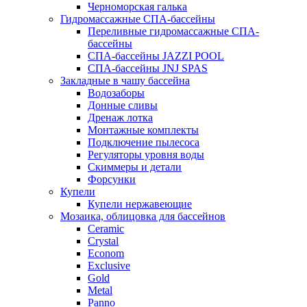
Черноморская галька
Гидромассажные СПА-бассейны
Переливные гидромассажные СПА-
бассейны
СПА-бассейны JAZZI POOL
СПА-бассейны JNJ SPAS
Закладные в чашу бассейна
Водозаборы
Донные сливы
Дренаж лотка
Монтажные комплекты
Подключение пылесоса
Регуляторы уровня воды
Скиммеры и детали
Форсунки
Купели
Купели нержавеющие
Мозаика, облицовка для бассейнов
Ceramic
Crystal
Econom
Exclusive
Gold
Metal
Panno