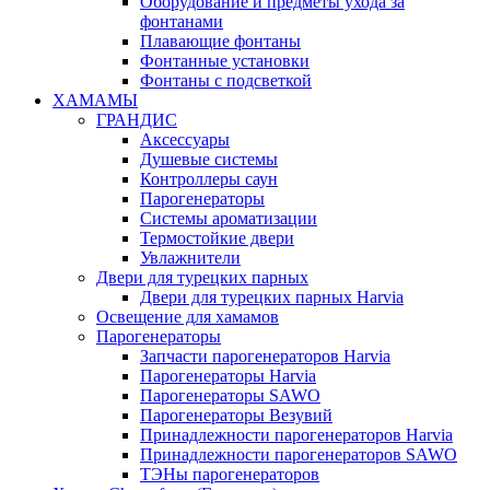
Оборудование и предметы ухода за
фонтанами
Плавающие фонтаны
Фонтанные установки
Фонтаны с подсветкой
ХАМАМЫ
ГРАНДИС
Аксессуары
Душевые системы
Контроллеры саун
Парогенераторы
Системы ароматизации
Термостойкие двери
Увлажнители
Двери для турецких парных
Двери для турецких парных Harvia
Освещение для хамамов
Парогенераторы
Запчасти парогенераторов Harvia
Парогенераторы Harvia
Парогенераторы SAWO
Парогенераторы Везувий
Принадлежности парогенераторов Harvia
Принадлежности парогенераторов SAWO
ТЭНы парогенераторов