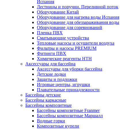
Испания
Лестницы и поручни. Переливной поток
Оборудование Китай
Оборудование для нагрева воды Испания
Оборудование для обеззараживания воды
Оборудование для соревнований
Пленка ПВХ
Сматывающие устройства
Тепловые насосы и осушители воздуха
Фильтры и насосы PREMIUM
Фитинги ПВХ
Химические реагенты HTH
Аксессуары для бассейна
Аксессуары для уборки бассейна
Детские лодки
Защиты и подложки
Игровые центры, игрушки
Плавательные принадлежности
Бассейны детские
Бассейны каркасные
Бассейны композитные
Бассейны композитные Franmer
Бассейны композитные Маршалл
Водные горки
Композитные купели