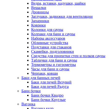
Ведра, вставки, кадушки, шайки
Вешалки
Дровницы
Заглушки, задвижки для вентиляции
Запарники
Коврики
Колонки для сауны
Колпаки для бани и сауны
Наборы аксессуаров
Обливные устройства
Подставки для стаканов
Скамейки, подголовники
Средства для пропитки стен и полков сауны
Таблички для бани и сауны
Термометры и гигрометры
Часы для бани и сауны
Черпаки, ковши
Баки для банных печей
Баки для печей Везувий
Баки для печей Радуга
Бани бочки
Бани бочки Квадро
Бани бочки Круглые
Вагонка
Вагонка кедр