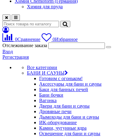
Химия Chemoform (Германия)
Химия для пруда
0
Сравнение
0
Избранное
Отслеживание заказа
Вход
Регистрация
Все категории
БАНИ И САУНЫ
Готовим с огоньком!
Аксессуары для бани и сауны
Баки для банных печей
Бани бочки
Вагонка
Двери для бани и сауны
Дровяные печи
Дымоходы для бани и сауны
ИК-оборудование
Камни, чугунные ядра
Освещение для бани и сауны