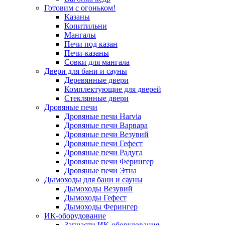
Готовим с огоньком!
Казаны
Копитильни
Мангалы
Печи под казан
Печи-казаны
Совки для мангала
Двери для бани и сауны
Деревянные двери
Комплектующие для дверей
Стеклянные двери
Дровяные печи
Дровяные печи Harvia
Дровяные печи Варвара
Дровяные печи Везувий
Дровяные печи Гефест
Дровяные печи Радуга
Дровяные печи Ферингер
Дровяные печи Этна
Дымоходы для бани и сауны
Дымоходы Везувий
Дымоходы Гефест
Дымоходы Ферингер
ИК-оборудование
Запчасти ИК-оборудования