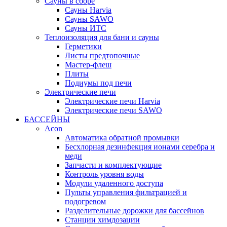
Сауны в сборе
Cауны Harvia
Сауны SAWO
Сауны ИТС
Теплоизоляция для бани и сауны
Герметики
Листы предтопочные
Мастер-флеш
Плиты
Подиумы под печи
Электрические печи
Электрические печи Harvia
Электрические печи SAWO
БАССЕЙНЫ
Acon
Автоматика обратной промывки
Беcхлорная дезинфекция ионами серебра и
меди
Запчасти и комплектующие
Контроль уровня воды
Модули удаленного доступа
Пульты управления фильтрацией и
подогревом
Разделительные дорожки для бассейнов
Станции химдозации