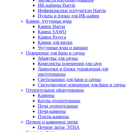
ИК-кабины Harvia
Инфракрасные излучатели Harvia
Пульты и блоки для ИК-кабин
Камни, чугунные ядра
Камни Harvia
Камни SAWO
Камни Радуга
Камни для виски
Чугунные ядра и шишки
Освещение для бани и сауны
Абажуры для сауны
Комплекты освещения для саун
Лампочки и блоки управления для
цветотерапии
Светильники для бани и сауны
Светодиодное освещение для бани и сауны
Отопительное оборудование
Камины
Котлы отопительные
Печи отопительные
Печи-камины
Плиты-камины
Печное и каминное литье
Печное литье ЭТНА