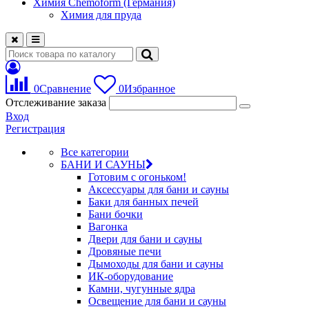
Химия Chemoform (Германия)
Химия для пруда
0
Сравнение
0
Избранное
Отслеживание заказа
Вход
Регистрация
Все категории
БАНИ И САУНЫ
Готовим с огоньком!
Аксессуары для бани и сауны
Баки для банных печей
Бани бочки
Вагонка
Двери для бани и сауны
Дровяные печи
Дымоходы для бани и сауны
ИК-оборудование
Камни, чугунные ядра
Освещение для бани и сауны