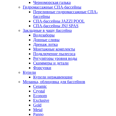
Черноморская галька
Гидромассажные СПА-бассейны
Переливные гидромассажные СПА-
бассейны
СПА-бассейны JAZZI POOL
СПА-бассейны JNJ SPAS
Закладные в чашу бассейна
Водозаборы
Донные сливы
Дренаж лотка
Монтажные комплекты
Подключение пылесоса
Регуляторы уровня воды
Скиммеры и детали
Форсунки
Купели
Купели нержавеющие
Мозаика, облицовка для бассейнов
Ceramic
Crystal
Econom
Exclusive
Gold
Metal
Panno