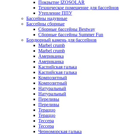
Покрытие IZOSOLAR
Техническое помещение для бассейнов
Утепление ППУ
Бассейны надувные
Бассейны сборные
Сборные бассейны Bestway
Сборные бассейны Summer Fun
Бордюрный камень для бассейнов
Marbel crumb
Marbel crumb
Американка
Американка
Каспийская галька
Каспийская галька
Композитный
Композитный
Натуральный
Натуральный
Переливы
Переливы
Тераццо
Тераццо
Тессера
Тессера
Черноморская галька