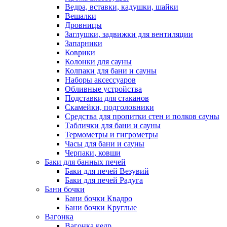
Ведра, вставки, кадушки, шайки
Вешалки
Дровницы
Заглушки, задвижки для вентиляции
Запарники
Коврики
Колонки для сауны
Колпаки для бани и сауны
Наборы аксессуаров
Обливные устройства
Подставки для стаканов
Скамейки, подголовники
Средства для пропитки стен и полков сауны
Таблички для бани и сауны
Термометры и гигрометры
Часы для бани и сауны
Черпаки, ковши
Баки для банных печей
Баки для печей Везувий
Баки для печей Радуга
Бани бочки
Бани бочки Квадро
Бани бочки Круглые
Вагонка
Вагонка кедр