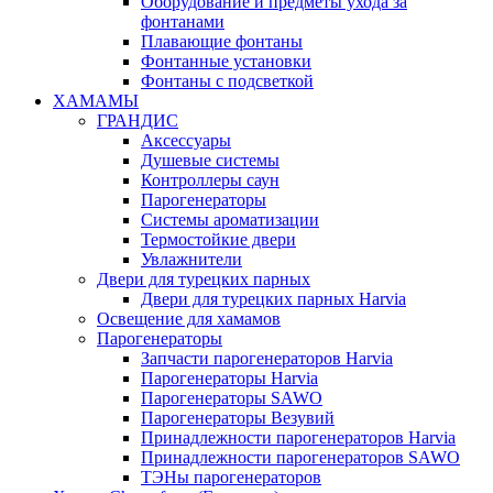
Оборудование и предметы ухода за
фонтанами
Плавающие фонтаны
Фонтанные установки
Фонтаны с подсветкой
ХАМАМЫ
ГРАНДИС
Аксессуары
Душевые системы
Контроллеры саун
Парогенераторы
Системы ароматизации
Термостойкие двери
Увлажнители
Двери для турецких парных
Двери для турецких парных Harvia
Освещение для хамамов
Парогенераторы
Запчасти парогенераторов Harvia
Парогенераторы Harvia
Парогенераторы SAWO
Парогенераторы Везувий
Принадлежности парогенераторов Harvia
Принадлежности парогенераторов SAWO
ТЭНы парогенераторов