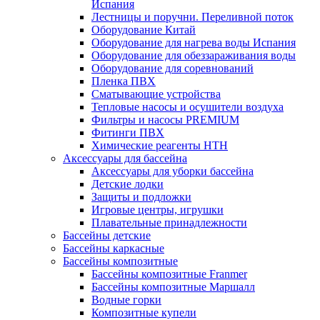
Испания
Лестницы и поручни. Переливной поток
Оборудование Китай
Оборудование для нагрева воды Испания
Оборудование для обеззараживания воды
Оборудование для соревнований
Пленка ПВХ
Сматывающие устройства
Тепловые насосы и осушители воздуха
Фильтры и насосы PREMIUM
Фитинги ПВХ
Химические реагенты HTH
Аксессуары для бассейна
Аксессуары для уборки бассейна
Детские лодки
Защиты и подложки
Игровые центры, игрушки
Плавательные принадлежности
Бассейны детские
Бассейны каркасные
Бассейны композитные
Бассейны композитные Franmer
Бассейны композитные Маршалл
Водные горки
Композитные купели