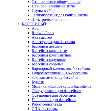
Отопительное оборудование
Печное и каминное литье
Сауны в сборе
Теплоизоляция для бани и сауны
Электрические печи
БАССЕЙНЫ
Acon
Runwill Pools
Аквамастер
Аксессуары для бассейна
Бассейны детские
Бассейны каркасные
Бассейны композитные
Бассейны надувные
Бассейны сборные
Бордюрный камень для бассейнов
Гидромассажные СПА-бассейны
Закладные в чашу бассейна
Купели
Мозаика, облицовка для бассейнов
Оборудование для бассейнов
Освещение для бассейнов
Павильоны для бассейнов
Робот-очиститель
СПА-бассейны