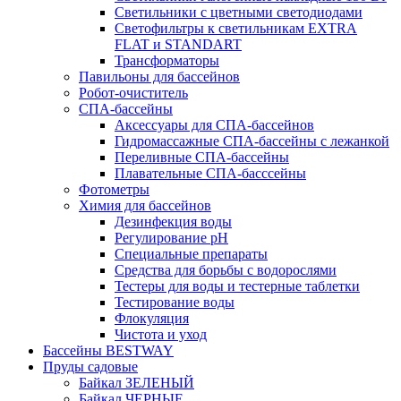
Светильники с цветными светодиодами
Светофильтры к светильникам EXTRA
FLAT и STANDART
Трансформаторы
Павильоны для бассейнов
Робот-очиститель
СПА-бассейны
Аксессуары для СПА-бассейнов
Гидромассажные СПА-бассейны с лежанкой
Переливные СПА-бассейны
Плавательные СПА-басссейны
Фотометры
Химия для бассейнов
Дезинфекция воды
Регулирование pH
Специальные препараты
Средства для борьбы с водорослями
Тестеры для воды и тестерные таблетки
Тестирование воды
Флокуляция
Чистота и уход
Бассейны BESTWAY
Пруды садовые
Байкал ЗЕЛЕНЫЙ
Байкал ЧЕРНЫЕ