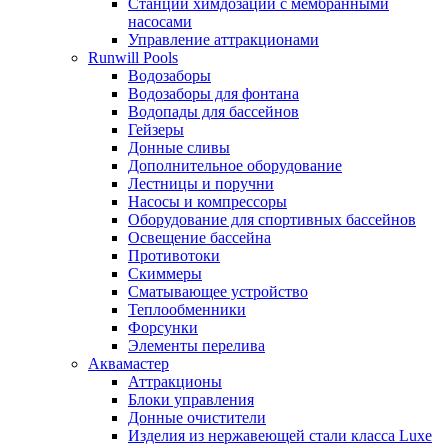
Станции химдозации с мембранными
насосами
Управление аттракционами
Runwill Pools
Водозаборы
Водозаборы для фонтана
Водопады для бассейнов
Гейзеры
Донные сливы
Дополнительное оборудование
Лестницы и поручни
Насосы и компрессоры
Оборудование для спортивных бассейнов
Освещение бассейна
Противотоки
Скиммеры
Сматывающее устройство
Теплообменники
Форсунки
Элементы перелива
Аквамастер
Аттракционы
Блоки управления
Донные очистители
Изделия из нержавеющей стали класса Luxe