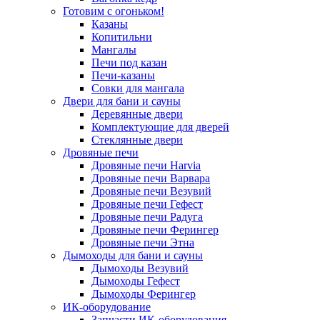
Готовим с огоньком!
Казаны
Копитильни
Мангалы
Печи под казан
Печи-казаны
Совки для мангала
Двери для бани и сауны
Деревянные двери
Комплектующие для дверей
Стеклянные двери
Дровяные печи
Дровяные печи Harvia
Дровяные печи Варвара
Дровяные печи Везувий
Дровяные печи Гефест
Дровяные печи Радуга
Дровяные печи Ферингер
Дровяные печи Этна
Дымоходы для бани и сауны
Дымоходы Везувий
Дымоходы Гефест
Дымоходы Ферингер
ИК-оборудование
Запчасти ИК-оборудования