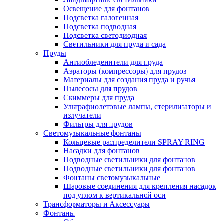
Освещение для фонтанов
Подсветка галогенная
Подсветка подводная
Подсветка светодиодная
Светильники для пруда и сада
Пруды
Антиобледенители для пруда
Аэраторы (компрессоры) для прудов
Материалы для создания пруда и ручья
Пылесосы для прудов
Скиммеры для пруда
Ультрафиолетовые лампы, стерилизаторы и
излучатели
Фильтры для прудов
Светомузыкальные фонтаны
Кольцевые распределители SPRAY RING
Насадки для фонтанов
Подводные светильники для фонтанов
Подводные светильники для фонтанов
Фонтаны светомузыкальные
Шаровые соединения для крепления насадок
под углом к вертикальной оси
Трансформаторы и Аксессуары
Фонтаны