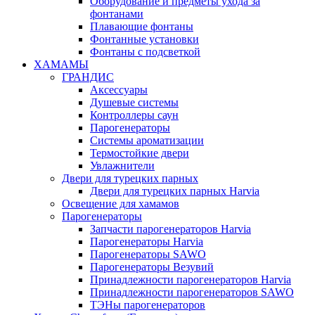
Оборудование и предметы ухода за
фонтанами
Плавающие фонтаны
Фонтанные установки
Фонтаны с подсветкой
ХАМАМЫ
ГРАНДИС
Аксессуары
Душевые системы
Контроллеры саун
Парогенераторы
Системы ароматизации
Термостойкие двери
Увлажнители
Двери для турецких парных
Двери для турецких парных Harvia
Освещение для хамамов
Парогенераторы
Запчасти парогенераторов Harvia
Парогенераторы Harvia
Парогенераторы SAWO
Парогенераторы Везувий
Принадлежности парогенераторов Harvia
Принадлежности парогенераторов SAWO
ТЭНы парогенераторов