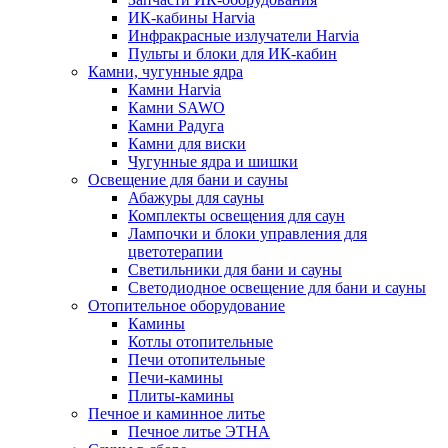
ИК-кабины Harvia
Инфракрасные излучатели Harvia
Пульты и блоки для ИК-кабин
Камни, чугунные ядра
Камни Harvia
Камни SAWO
Камни Радуга
Камни для виски
Чугунные ядра и шишки
Освещение для бани и сауны
Абажуры для сауны
Комплекты освещения для саун
Лампочки и блоки управления для
цветотерапии
Светильники для бани и сауны
Светодиодное освещение для бани и сауны
Отопительное оборудование
Камины
Котлы отопительные
Печи отопительные
Печи-камины
Плиты-камины
Печное и каминное литье
Печное литье ЭТНА