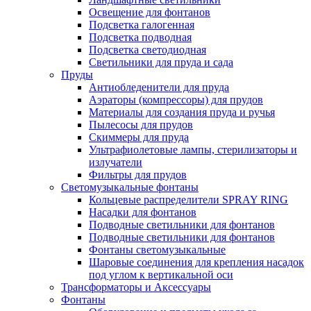
Освещение для фонтанов
Подсветка галогенная
Подсветка подводная
Подсветка светодиодная
Светильники для пруда и сада
Пруды
Антиобледенители для пруда
Аэраторы (компрессоры) для прудов
Материалы для создания пруда и ручья
Пылесосы для прудов
Скиммеры для пруда
Ультрафиолетовые лампы, стерилизаторы и
излучатели
Фильтры для прудов
Светомузыкальные фонтаны
Кольцевые распределители SPRAY RING
Насадки для фонтанов
Подводные светильники для фонтанов
Подводные светильники для фонтанов
Фонтаны светомузыкальные
Шаровые соединения для крепления насадок
под углом к вертикальной оси
Трансформаторы и Аксессуары
Фонтаны