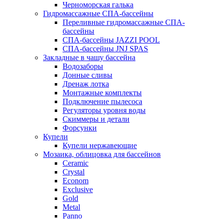
Черноморская галька
Гидромассажные СПА-бассейны
Переливные гидромассажные СПА-
бассейны
СПА-бассейны JAZZI POOL
СПА-бассейны JNJ SPAS
Закладные в чашу бассейна
Водозаборы
Донные сливы
Дренаж лотка
Монтажные комплекты
Подключение пылесоса
Регуляторы уровня воды
Скиммеры и детали
Форсунки
Купели
Купели нержавеющие
Мозаика, облицовка для бассейнов
Ceramic
Crystal
Econom
Exclusive
Gold
Metal
Panno