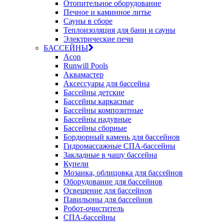
Отопительное оборудование
Печное и каминное литье
Сауны в сборе
Теплоизоляция для бани и сауны
Электрические печи
БАССЕЙНЫ
Acon
Runwill Pools
Аквамастер
Аксессуары для бассейна
Бассейны детские
Бассейны каркасные
Бассейны композитные
Бассейны надувные
Бассейны сборные
Бордюрный камень для бассейнов
Гидромассажные СПА-бассейны
Закладные в чашу бассейна
Купели
Мозаика, облицовка для бассейнов
Оборудование для бассейнов
Освещение для бассейнов
Павильоны для бассейнов
Робот-очиститель
СПА-бассейны