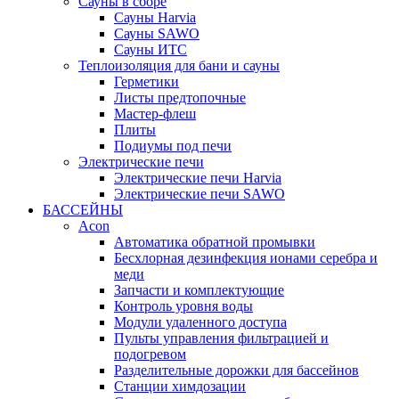
Сауны в сборе
Cауны Harvia
Сауны SAWO
Сауны ИТС
Теплоизоляция для бани и сауны
Герметики
Листы предтопочные
Мастер-флеш
Плиты
Подиумы под печи
Электрические печи
Электрические печи Harvia
Электрические печи SAWO
БАССЕЙНЫ
Acon
Автоматика обратной промывки
Беcхлорная дезинфекция ионами серебра и
меди
Запчасти и комплектующие
Контроль уровня воды
Модули удаленного доступа
Пульты управления фильтрацией и
подогревом
Разделительные дорожки для бассейнов
Станции химдозации