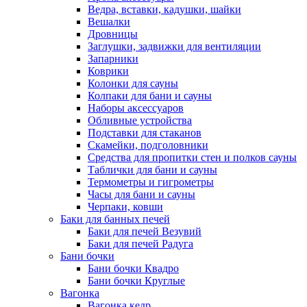
Ведра, вставки, кадушки, шайки
Вешалки
Дровницы
Заглушки, задвижки для вентиляции
Запарники
Коврики
Колонки для сауны
Колпаки для бани и сауны
Наборы аксессуаров
Обливные устройства
Подставки для стаканов
Скамейки, подголовники
Средства для пропитки стен и полков сауны
Таблички для бани и сауны
Термометры и гигрометры
Часы для бани и сауны
Черпаки, ковши
Баки для банных печей
Баки для печей Везувий
Баки для печей Радуга
Бани бочки
Бани бочки Квадро
Бани бочки Круглые
Вагонка
Вагонка кедр