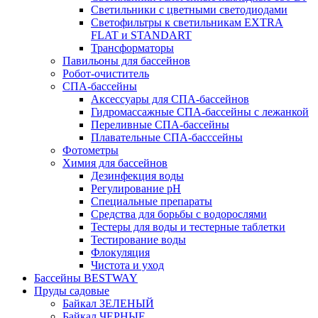
Светильники с цветными светодиодами
Светофильтры к светильникам EXTRA
FLAT и STANDART
Трансформаторы
Павильоны для бассейнов
Робот-очиститель
СПА-бассейны
Аксессуары для СПА-бассейнов
Гидромассажные СПА-бассейны с лежанкой
Переливные СПА-бассейны
Плавательные СПА-басссейны
Фотометры
Химия для бассейнов
Дезинфекция воды
Регулирование pH
Специальные препараты
Средства для борьбы с водорослями
Тестеры для воды и тестерные таблетки
Тестирование воды
Флокуляция
Чистота и уход
Бассейны BESTWAY
Пруды садовые
Байкал ЗЕЛЕНЫЙ
Байкал ЧЕРНЫЕ