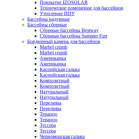
Покрытие IZOSOLAR
Техническое помещение для бассейнов
Утепление ППУ
Бассейны надувные
Бассейны сборные
Сборные бассейны Bestway
Сборные бассейны Summer Fun
Бордюрный камень для бассейнов
Marbel crumb
Marbel crumb
Американка
Американка
Каспийская галька
Каспийская галька
Композитный
Композитный
Натуральный
Натуральный
Переливы
Переливы
Тераццо
Тераццо
Тессера
Тессера
Черноморская галька