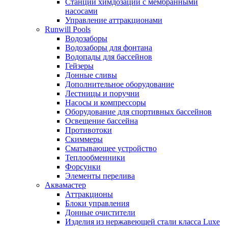
Станции химдозации с мембранными
насосами
Управление аттракционами
Runwill Pools
Водозаборы
Водозаборы для фонтана
Водопады для бассейнов
Гейзеры
Донные сливы
Дополнительное оборудование
Лестницы и поручни
Насосы и компрессоры
Оборудование для спортивных бассейнов
Освещение бассейна
Противотоки
Скиммеры
Сматывающее устройство
Теплообменники
Форсунки
Элементы перелива
Аквамастер
Аттракционы
Блоки управления
Донные очистители
Изделия из нержавеющей стали класса Luxe