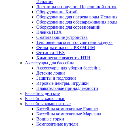
Испания
Лестницы и поручни. Переливной поток
Оборудование Китай
Оборудование для нагрева воды Испания
Оборудование для обеззараживания воды
Оборудование для соревнований
Пленка ПВХ
Сматывающие устройства
Тепловые насосы и осушители воздуха
Фильтры и насосы PREMIUM
Фитинги ПВХ
Химические реагенты HTH
Аксессуары для бассейна
Аксессуары для уборки бассейна
Детские лодки
Защиты и подложки
Игровые центры, игрушки
Плавательные принадлежности
Бассейны детские
Бассейны каркасные
Бассейны композитные
Бассейны композитные Franmer
Бассейны композитные Маршалл
Водные горки
Композитные купели