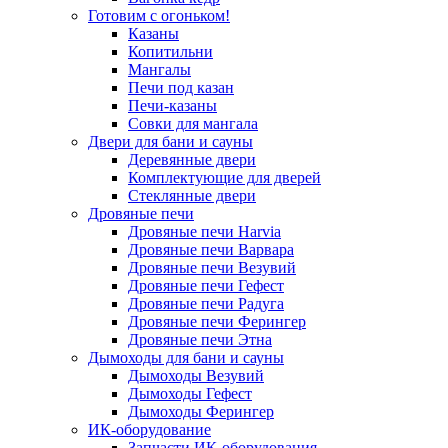
Готовим с огоньком!
Казаны
Копитильни
Мангалы
Печи под казан
Печи-казаны
Совки для мангала
Двери для бани и сауны
Деревянные двери
Комплектующие для дверей
Стеклянные двери
Дровяные печи
Дровяные печи Harvia
Дровяные печи Варвара
Дровяные печи Везувий
Дровяные печи Гефест
Дровяные печи Радуга
Дровяные печи Ферингер
Дровяные печи Этна
Дымоходы для бани и сауны
Дымоходы Везувий
Дымоходы Гефест
Дымоходы Ферингер
ИК-оборудование
Запчасти ИК-оборудования