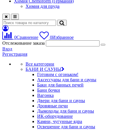
Химия Chemoform (Германия)
Химия для пруда
0
Сравнение
0
Избранное
Отслеживание заказа
Вход
Регистрация
Все категории
БАНИ И САУНЫ
Готовим с огоньком!
Аксессуары для бани и сауны
Баки для банных печей
Бани бочки
Вагонка
Двери для бани и сауны
Дровяные печи
Дымоходы для бани и сауны
ИК-оборудование
Камни, чугунные ядра
Освещение для бани и сауны