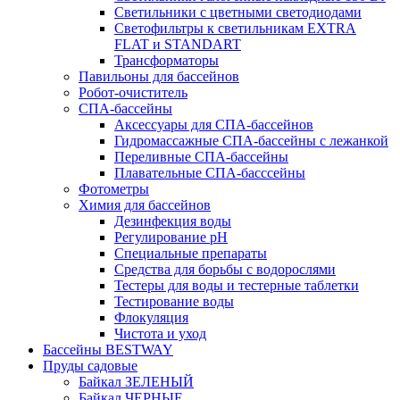
Светильники с цветными светодиодами
Светофильтры к светильникам EXTRA
FLAT и STANDART
Трансформаторы
Павильоны для бассейнов
Робот-очиститель
СПА-бассейны
Аксессуары для СПА-бассейнов
Гидромассажные СПА-бассейны с лежанкой
Переливные СПА-бассейны
Плавательные СПА-басссейны
Фотометры
Химия для бассейнов
Дезинфекция воды
Регулирование pH
Специальные препараты
Средства для борьбы с водорослями
Тестеры для воды и тестерные таблетки
Тестирование воды
Флокуляция
Чистота и уход
Бассейны BESTWAY
Пруды садовые
Байкал ЗЕЛЕНЫЙ
Байкал ЧЕРНЫЕ