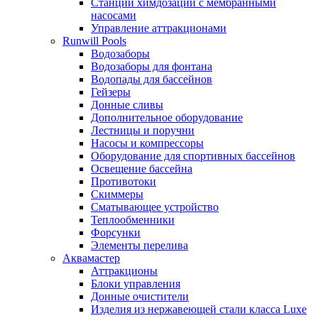
Станции химдозации с мембранными
насосами
Управление аттракционами
Runwill Pools
Водозаборы
Водозаборы для фонтана
Водопады для бассейнов
Гейзеры
Донные сливы
Дополнительное оборудование
Лестницы и поручни
Насосы и компрессоры
Оборудование для спортивных бассейнов
Освещение бассейна
Противотоки
Скиммеры
Сматывающее устройство
Теплообменники
Форсунки
Элементы перелива
Аквамастер
Аттракционы
Блоки управления
Донные очистители
Изделия из нержавеющей стали класса Luxe