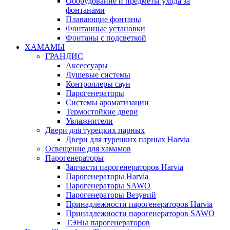
Оборудование и предметы ухода за
фонтанами
Плавающие фонтаны
Фонтанные установки
Фонтаны с подсветкой
ХАМАМЫ
ГРАНДИС
Аксессуары
Душевые системы
Контроллеры саун
Парогенераторы
Системы ароматизации
Термостойкие двери
Увлажнители
Двери для турецких парных
Двери для турецких парных Harvia
Освещение для хамамов
Парогенераторы
Запчасти парогенераторов Harvia
Парогенераторы Harvia
Парогенераторы SAWO
Парогенераторы Везувий
Принадлежности парогенераторов Harvia
Принадлежности парогенераторов SAWO
ТЭНы парогенераторов