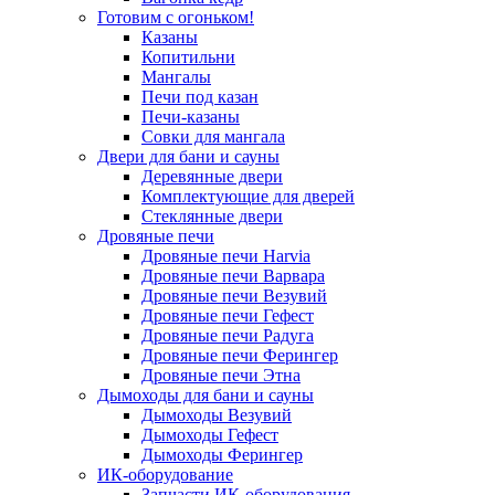
Готовим с огоньком!
Казаны
Копитильни
Мангалы
Печи под казан
Печи-казаны
Совки для мангала
Двери для бани и сауны
Деревянные двери
Комплектующие для дверей
Стеклянные двери
Дровяные печи
Дровяные печи Harvia
Дровяные печи Варвара
Дровяные печи Везувий
Дровяные печи Гефест
Дровяные печи Радуга
Дровяные печи Ферингер
Дровяные печи Этна
Дымоходы для бани и сауны
Дымоходы Везувий
Дымоходы Гефест
Дымоходы Ферингер
ИК-оборудование
Запчасти ИК-оборудования