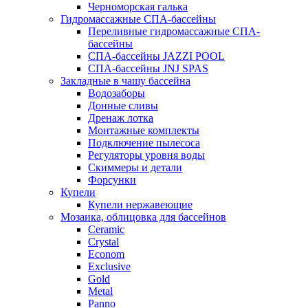
Черноморская галька
Гидромассажные СПА-бассейны
Переливные гидромассажные СПА-
бассейны
СПА-бассейны JAZZI POOL
СПА-бассейны JNJ SPAS
Закладные в чашу бассейна
Водозаборы
Донные сливы
Дренаж лотка
Монтажные комплекты
Подключение пылесоса
Регуляторы уровня воды
Скиммеры и детали
Форсунки
Купели
Купели нержавеющие
Мозаика, облицовка для бассейнов
Ceramic
Crystal
Econom
Exclusive
Gold
Metal
Panno