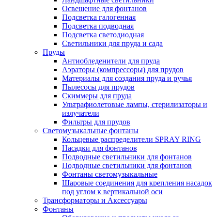
Освещение для фонтанов
Подсветка галогенная
Подсветка подводная
Подсветка светодиодная
Светильники для пруда и сада
Пруды
Антиобледенители для пруда
Аэраторы (компрессоры) для прудов
Материалы для создания пруда и ручья
Пылесосы для прудов
Скиммеры для пруда
Ультрафиолетовые лампы, стерилизаторы и
излучатели
Фильтры для прудов
Светомузыкальные фонтаны
Кольцевые распределители SPRAY RING
Насадки для фонтанов
Подводные светильники для фонтанов
Подводные светильники для фонтанов
Фонтаны светомузыкальные
Шаровые соединения для крепления насадок
под углом к вертикальной оси
Трансформаторы и Аксессуары
Фонтаны