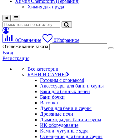
Химия Chemoform (Германия)
Химия для пруда
0
Сравнение
0
Избранное
Отслеживание заказа
Вход
Регистрация
Все категории
БАНИ И САУНЫ
Готовим с огоньком!
Аксессуары для бани и сауны
Баки для банных печей
Бани бочки
Вагонка
Двери для бани и сауны
Дровяные печи
Дымоходы для бани и сауны
ИК-оборудование
Камни, чугунные ядра
Освещение для бани и сауны