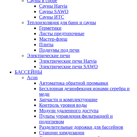
Сауны в сборе
Cауны Harvia
Сауны SAWO
Сауны ИТС
Теплоизоляция для бани и сауны
Герметики
Листы предтопочные
Мастер-флеш
Плиты
Подиумы под печи
Электрические печи
Электрические печи Harvia
Электрические печи SAWO
БАССЕЙНЫ
Acon
Автоматика обратной промывки
Беcхлорная дезинфекция ионами серебра и
меди
Запчасти и комплектующие
Контроль уровня воды
Модули удаленного доступа
Пульты управления фильтрацией и
подогревом
Разделительные дорожки для бассейнов
Станции химдозации