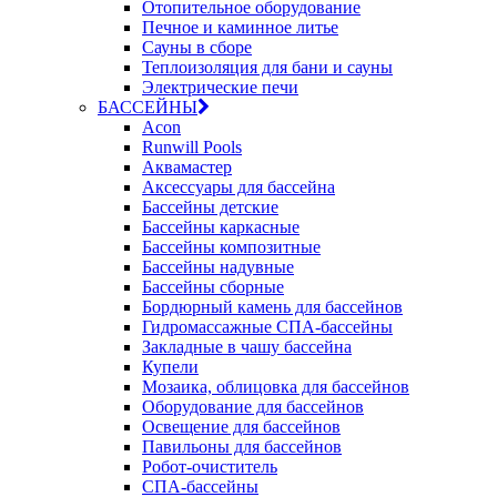
Отопительное оборудование
Печное и каминное литье
Сауны в сборе
Теплоизоляция для бани и сауны
Электрические печи
БАССЕЙНЫ
Acon
Runwill Pools
Аквамастер
Аксессуары для бассейна
Бассейны детские
Бассейны каркасные
Бассейны композитные
Бассейны надувные
Бассейны сборные
Бордюрный камень для бассейнов
Гидромассажные СПА-бассейны
Закладные в чашу бассейна
Купели
Мозаика, облицовка для бассейнов
Оборудование для бассейнов
Освещение для бассейнов
Павильоны для бассейнов
Робот-очиститель
СПА-бассейны