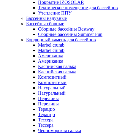
Покрытие IZOSOLAR
Техническое помещение для бассейнов
Утепление ППУ
Бассейны надувные
Бассейны сборные
Сборные бассейны Bestway
Сборные бассейны Summer Fun
Бордюрный камень для бассейнов
Marbel crumb
Marbel crumb
Американка
Американка
Каспийская галька
Каспийская галька
Композитный
Композитный
Натуральный
Натуральный
Переливы
Переливы
Тераццо
Тераццо
Тессера
Тессера
Черноморская галька