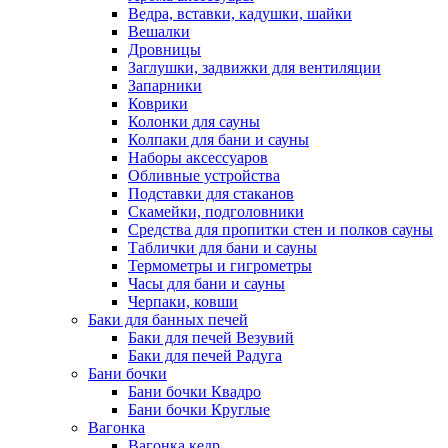
Ведра, вставки, кадушки, шайки
Вешалки
Дровницы
Заглушки, задвижки для вентиляции
Запарники
Коврики
Колонки для сауны
Колпаки для бани и сауны
Наборы аксессуаров
Обливные устройства
Подставки для стаканов
Скамейки, подголовники
Средства для пропитки стен и полков сауны
Таблички для бани и сауны
Термометры и гигрометры
Часы для бани и сауны
Черпаки, ковши
Баки для банных печей
Баки для печей Везувий
Баки для печей Радуга
Бани бочки
Бани бочки Квадро
Бани бочки Круглые
Вагонка
Вагонка кедр