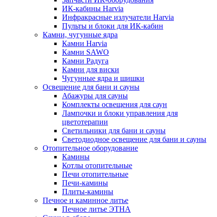
ИК-кабины Harvia
Инфракрасные излучатели Harvia
Пульты и блоки для ИК-кабин
Камни, чугунные ядра
Камни Harvia
Камни SAWO
Камни Радуга
Камни для виски
Чугунные ядра и шишки
Освещение для бани и сауны
Абажуры для сауны
Комплекты освещения для саун
Лампочки и блоки управления для
цветотерапии
Светильники для бани и сауны
Светодиодное освещение для бани и сауны
Отопительное оборудование
Камины
Котлы отопительные
Печи отопительные
Печи-камины
Плиты-камины
Печное и каминное литье
Печное литье ЭТНА