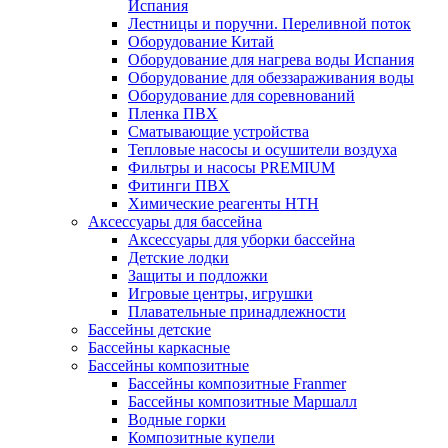
Испания
Лестницы и поручни. Переливной поток
Оборудование Китай
Оборудование для нагрева воды Испания
Оборудование для обеззараживания воды
Оборудование для соревнований
Пленка ПВХ
Сматывающие устройства
Тепловые насосы и осушители воздуха
Фильтры и насосы PREMIUM
Фитинги ПВХ
Химические реагенты HTH
Аксессуары для бассейна
Аксессуары для уборки бассейна
Детские лодки
Защиты и подложки
Игровые центры, игрушки
Плавательные принадлежности
Бассейны детские
Бассейны каркасные
Бассейны композитные
Бассейны композитные Franmer
Бассейны композитные Маршалл
Водные горки
Композитные купели