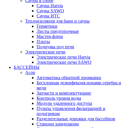
Сауны в сборе
Cауны Harvia
Сауны SAWO
Сауны ИТС
Теплоизоляция для бани и сауны
Герметики
Листы предтопочные
Мастер-флеш
Плиты
Подиумы под печи
Электрические печи
Электрические печи Harvia
Электрические печи SAWO
БАССЕЙНЫ
Acon
Автоматика обратной промывки
Беcхлорная дезинфекция ионами серебра и
меди
Запчасти и комплектующие
Контроль уровня воды
Модули удаленного доступа
Пульты управления фильтрацией и
подогревом
Разделительные дорожки для бассейнов
Станции химдозации