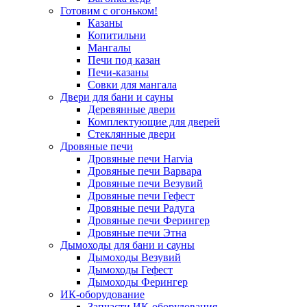
Готовим с огоньком!
Казаны
Копитильни
Мангалы
Печи под казан
Печи-казаны
Совки для мангала
Двери для бани и сауны
Деревянные двери
Комплектующие для дверей
Стеклянные двери
Дровяные печи
Дровяные печи Harvia
Дровяные печи Варвара
Дровяные печи Везувий
Дровяные печи Гефест
Дровяные печи Радуга
Дровяные печи Ферингер
Дровяные печи Этна
Дымоходы для бани и сауны
Дымоходы Везувий
Дымоходы Гефест
Дымоходы Ферингер
ИК-оборудование
Запчасти ИК-оборудования