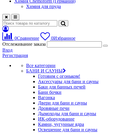
Химия Chemoform (Германия)
Химия для пруда
0
Сравнение
0
Избранное
Отслеживание заказа
Вход
Регистрация
Все категории
БАНИ И САУНЫ
Готовим с огоньком!
Аксессуары для бани и сауны
Баки для банных печей
Бани бочки
Вагонка
Двери для бани и сауны
Дровяные печи
Дымоходы для бани и сауны
ИК-оборудование
Камни, чугунные ядра
Освещение для бани и сауны