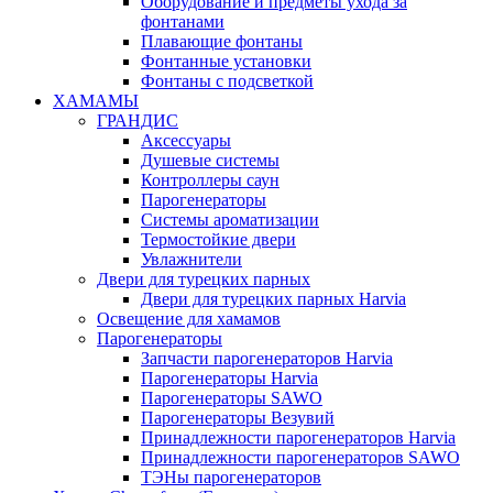
Оборудование и предметы ухода за
фонтанами
Плавающие фонтаны
Фонтанные установки
Фонтаны с подсветкой
ХАМАМЫ
ГРАНДИС
Аксессуары
Душевые системы
Контроллеры саун
Парогенераторы
Системы ароматизации
Термостойкие двери
Увлажнители
Двери для турецких парных
Двери для турецких парных Harvia
Освещение для хамамов
Парогенераторы
Запчасти парогенераторов Harvia
Парогенераторы Harvia
Парогенераторы SAWO
Парогенераторы Везувий
Принадлежности парогенераторов Harvia
Принадлежности парогенераторов SAWO
ТЭНы парогенераторов