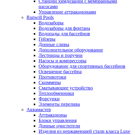
Станции химдозации с мембранными
насосами
Управление аттракционами
Runwill Pools
Водозаборы
Водозаборы для фонтана
Водопады для бассейнов
Гейзеры
Донные сливы
Дополнительное оборудование
Лестницы и поручни
Насосы и компрессоры
Оборудование для спортивных бассейнов
Освещение бассейна
Противотоки
Скиммеры
Сматывающее устройство
Теплообменники
Форсунки
Элементы перелива
Аквамастер
Аттракционы
Блоки управления
Донные очистители
Изделия из нержавеющей стали класса Luxe