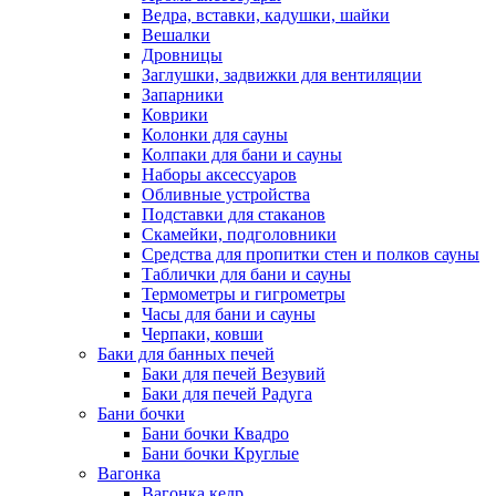
Ведра, вставки, кадушки, шайки
Вешалки
Дровницы
Заглушки, задвижки для вентиляции
Запарники
Коврики
Колонки для сауны
Колпаки для бани и сауны
Наборы аксессуаров
Обливные устройства
Подставки для стаканов
Скамейки, подголовники
Средства для пропитки стен и полков сауны
Таблички для бани и сауны
Термометры и гигрометры
Часы для бани и сауны
Черпаки, ковши
Баки для банных печей
Баки для печей Везувий
Баки для печей Радуга
Бани бочки
Бани бочки Квадро
Бани бочки Круглые
Вагонка
Вагонка кедр