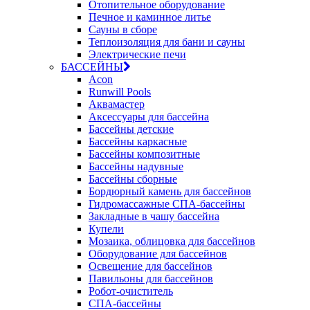
Отопительное оборудование
Печное и каминное литье
Сауны в сборе
Теплоизоляция для бани и сауны
Электрические печи
БАССЕЙНЫ
Acon
Runwill Pools
Аквамастер
Аксессуары для бассейна
Бассейны детские
Бассейны каркасные
Бассейны композитные
Бассейны надувные
Бассейны сборные
Бордюрный камень для бассейнов
Гидромассажные СПА-бассейны
Закладные в чашу бассейна
Купели
Мозаика, облицовка для бассейнов
Оборудование для бассейнов
Освещение для бассейнов
Павильоны для бассейнов
Робот-очиститель
СПА-бассейны