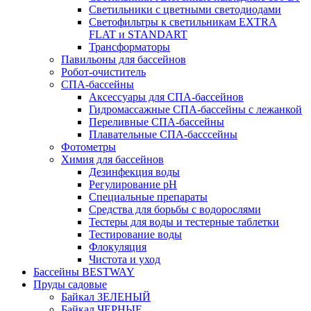
Светильники с цветными светодиодами
Светофильтры к светильникам EXTRA
FLAT и STANDART
Трансформаторы
Павильоны для бассейнов
Робот-очиститель
СПА-бассейны
Аксессуары для СПА-бассейнов
Гидромассажные СПА-бассейны с лежанкой
Переливные СПА-бассейны
Плавательные СПА-басссейны
Фотометры
Химия для бассейнов
Дезинфекция воды
Регулирование pH
Специальные препараты
Средства для борьбы с водорослями
Тестеры для воды и тестерные таблетки
Тестирование воды
Флокуляция
Чистота и уход
Бассейны BESTWAY
Пруды садовые
Байкал ЗЕЛЕНЫЙ
Байкал ЧЕРНЫЕ