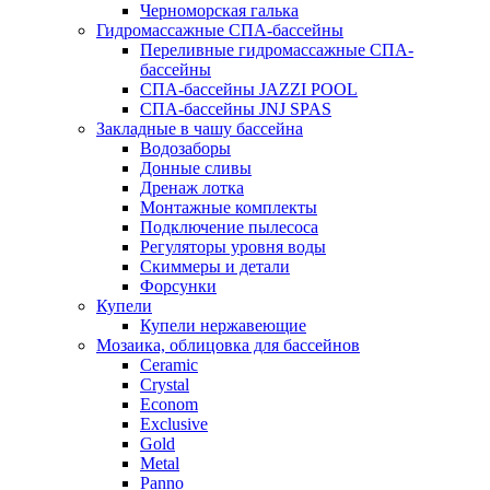
Черноморская галька
Гидромассажные СПА-бассейны
Переливные гидромассажные СПА-
бассейны
СПА-бассейны JAZZI POOL
СПА-бассейны JNJ SPAS
Закладные в чашу бассейна
Водозаборы
Донные сливы
Дренаж лотка
Монтажные комплекты
Подключение пылесоса
Регуляторы уровня воды
Скиммеры и детали
Форсунки
Купели
Купели нержавеющие
Мозаика, облицовка для бассейнов
Ceramic
Crystal
Econom
Exclusive
Gold
Metal
Panno