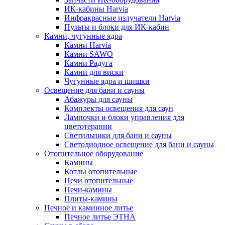
ИК-кабины Harvia
Инфракрасные излучатели Harvia
Пульты и блоки для ИК-кабин
Камни, чугунные ядра
Камни Harvia
Камни SAWO
Камни Радуга
Камни для виски
Чугунные ядра и шишки
Освещение для бани и сауны
Абажуры для сауны
Комплекты освещения для саун
Лампочки и блоки управления для
цветотерапии
Светильники для бани и сауны
Светодиодное освещение для бани и сауны
Отопительное оборудование
Камины
Котлы отопительные
Печи отопительные
Печи-камины
Плиты-камины
Печное и каминное литье
Печное литье ЭТНА