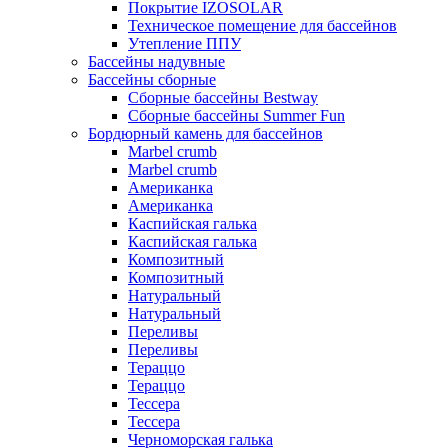
Покрытие IZOSOLAR
Техническое помещение для бассейнов
Утепление ППУ
Бассейны надувные
Бассейны сборные
Сборные бассейны Bestway
Сборные бассейны Summer Fun
Бордюрный камень для бассейнов
Marbel crumb
Marbel crumb
Американка
Американка
Каспийская галька
Каспийская галька
Композитный
Композитный
Натуральный
Натуральный
Переливы
Переливы
Тераццо
Тераццо
Тессера
Тессера
Черноморская галька