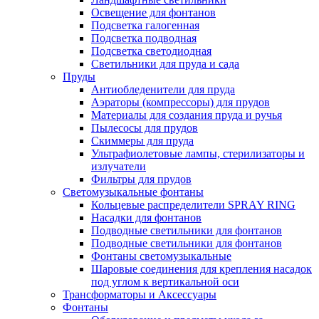
Освещение для фонтанов
Подсветка галогенная
Подсветка подводная
Подсветка светодиодная
Светильники для пруда и сада
Пруды
Антиобледенители для пруда
Аэраторы (компрессоры) для прудов
Материалы для создания пруда и ручья
Пылесосы для прудов
Скиммеры для пруда
Ультрафиолетовые лампы, стерилизаторы и
излучатели
Фильтры для прудов
Светомузыкальные фонтаны
Кольцевые распределители SPRAY RING
Насадки для фонтанов
Подводные светильники для фонтанов
Подводные светильники для фонтанов
Фонтаны светомузыкальные
Шаровые соединения для крепления насадок
под углом к вертикальной оси
Трансформаторы и Аксессуары
Фонтаны