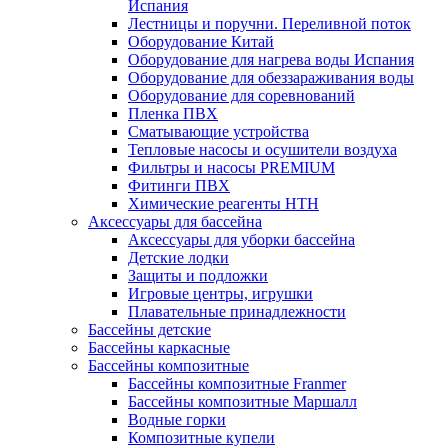
Испания
Лестницы и поручни. Переливной поток
Оборудование Китай
Оборудование для нагрева воды Испания
Оборудование для обеззараживания воды
Оборудование для соревнований
Пленка ПВХ
Сматывающие устройства
Тепловые насосы и осушители воздуха
Фильтры и насосы PREMIUM
Фитинги ПВХ
Химические реагенты HTH
Аксессуары для бассейна
Аксессуары для уборки бассейна
Детские лодки
Защиты и подложки
Игровые центры, игрушки
Плавательные принадлежности
Бассейны детские
Бассейны каркасные
Бассейны композитные
Бассейны композитные Franmer
Бассейны композитные Маршалл
Водные горки
Композитные купели