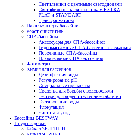
Светильники с цветными светодиодами
Светофильтры к светильникам EXTRA
FLAT и STANDART
Трансформаторы
Павильоны для бассейнов
Робот-очиститель
СПА-бассейны
Аксессуары для СПА-бассейнов
Гидромассажные СПА-бассейны с лежанкой
Переливные СПА-бассейны
Плавательные СПА-басссейны
Фотометры
Химия для бассейнов
Дезинфекция воды
Регулирование pH
Специальные препараты
Средства для борьбы с водорослями
Тестеры для воды и тестерные таблетки
Тестирование воды
Флокуляция
Чистота и уход
Бассейны BESTWAY
Пруды садовые
Байкал ЗЕЛЕНЫЙ
Байкал ЧЕРНЫЕ