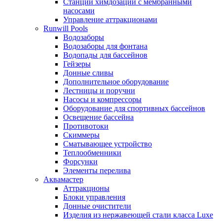
Станции химдозации с мембранными
насосами
Управление аттракционами
Runwill Pools
Водозаборы
Водозаборы для фонтана
Водопады для бассейнов
Гейзеры
Донные сливы
Дополнительное оборудование
Лестницы и поручни
Насосы и компрессоры
Оборудование для спортивных бассейнов
Освещение бассейна
Противотоки
Скиммеры
Сматывающее устройство
Теплообменники
Форсунки
Элементы перелива
Аквамастер
Аттракционы
Блоки управления
Донные очистители
Изделия из нержавеющей стали класса Luxe