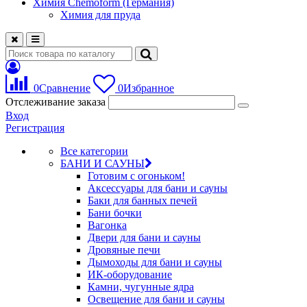
Химия Chemoform (Германия)
Химия для пруда
0
Сравнение
0
Избранное
Отслеживание заказа
Вход
Регистрация
Все категории
БАНИ И САУНЫ
Готовим с огоньком!
Аксессуары для бани и сауны
Баки для банных печей
Бани бочки
Вагонка
Двери для бани и сауны
Дровяные печи
Дымоходы для бани и сауны
ИК-оборудование
Камни, чугунные ядра
Освещение для бани и сауны