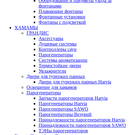
Оборудование и предметы ухода за
фонтанами
Плавающие фонтаны
Фонтанные установки
Фонтаны с подсветкой
ХАМАМЫ
ГРАНДИС
Аксессуары
Душевые системы
Контроллеры саун
Парогенераторы
Системы ароматизации
Термостойкие двери
Увлажнители
Двери для турецких парных
Двери для турецких парных Harvia
Освещение для хамамов
Парогенераторы
Запчасти парогенераторов Harvia
Парогенераторы Harvia
Парогенераторы SAWO
Парогенераторы Везувий
Принадлежности парогенераторов Harvia
Принадлежности парогенераторов SAWO
ТЭНы парогенераторов