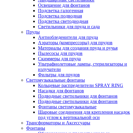
Освещение для фонтанов
Подсветка галогенная
Подсветка подводная
Подсветка светодиодная
Светильники для пруда и сада
Пруды
Антиобледенители для пруда
Аэраторы (компрессоры) для прудов
Материалы для создания пруда и ручья
Пылесосы для прудов
Скиммеры для пруда
Ультрафиолетовые лампы, стерилизаторы и
излучатели
Фильтры для прудов
Светомузыкальные фонтаны
Кольцевые распределители SPRAY RING
Насадки для фонтанов
Подводные светильники для фонтанов
Подводные светильники для фонтанов
Фонтаны светомузыкальные
Шаровые соединения для крепления насадок
под углом к вертикальной оси
Трансформаторы и Аксессуары
Фонтаны