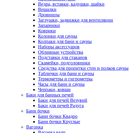
Ведра, вставки, кадушки, шайки
Вешалки
Дровницы
Заглушки, задвижки для вентиляции
Запарники
Коврики
Колонки для сауны
Колпаки для бани и сауны
Наборы аксессуаров
Обливные устройства
Подставки для стаканов
Скамейки, подголовники
Средства для пропитки стен и полков сауны
Таблички для бани и сауны
Термометры и гигрометры
Часы для бани и сауны
Черпаки, ковши
Баки для банных печей
Баки для печей Везувий
Баки для печей Радуга
Бани бочки
Бани бочки Квадро
Бани бочки Круглые
Вагонка
Вагонка кедр