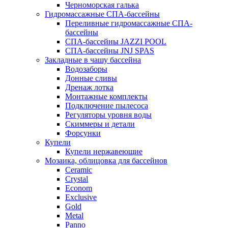
Черноморская галька
Гидромассажные СПА-бассейны
Переливные гидромассажные СПА-
бассейны
СПА-бассейны JAZZI POOL
СПА-бассейны JNJ SPAS
Закладные в чашу бассейна
Водозаборы
Донные сливы
Дренаж лотка
Монтажные комплекты
Подключение пылесоса
Регуляторы уровня воды
Скиммеры и детали
Форсунки
Купели
Купели нержавеющие
Мозаика, облицовка для бассейнов
Ceramic
Crystal
Econom
Exclusive
Gold
Metal
Panno