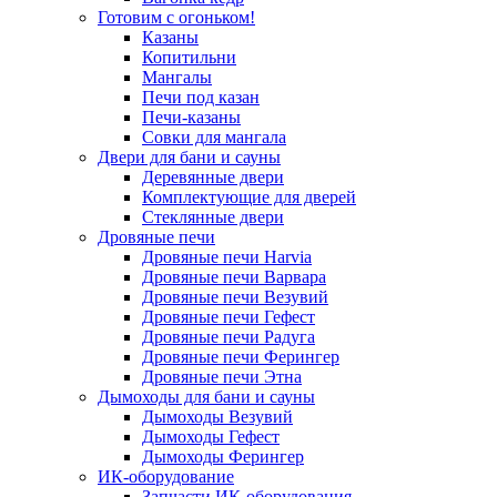
Готовим с огоньком!
Казаны
Копитильни
Мангалы
Печи под казан
Печи-казаны
Совки для мангала
Двери для бани и сауны
Деревянные двери
Комплектующие для дверей
Стеклянные двери
Дровяные печи
Дровяные печи Harvia
Дровяные печи Варвара
Дровяные печи Везувий
Дровяные печи Гефест
Дровяные печи Радуга
Дровяные печи Ферингер
Дровяные печи Этна
Дымоходы для бани и сауны
Дымоходы Везувий
Дымоходы Гефест
Дымоходы Ферингер
ИК-оборудование
Запчасти ИК-оборудования