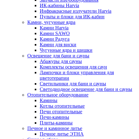
ИК-кабины Harvia
Инфракрасные излучатели Harvia
Пульты и блоки для ИК-кабин
Камни, чугунные ядра
Камни Harvia
Камни SAWO
Камни Радуга
Камни для виски
Чугунные ядра и шишки
Освещение для бани и сауны
Абажуры для сауны
Комплекты освещения для саун
Лампочки и блоки управления для
цветотерапии
Светильники для бани и сауны
Светодиодное освещение для бани и сауны
Отопительное оборудование
Камины
Котлы отопительные
Печи отопительные
Печи-камины
Плиты-камины
Печное и каминное литье
Печное литье ЭТНА