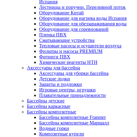
Испания
Лестницы и поручни. Переливной поток
Оборудование Китай
Оборудование для нагрева воды Испания
Оборудование для обеззараживания воды
Оборудование для соревнований
Пленка ПВХ
Сматывающие устройства
Тепловые насосы и осушители воздуха
Фильтры и насосы PREMIUM
Фитинги ПВХ
Химические реагенты HTH
Аксессуары для бассейна
Аксессуары для уборки бассейна
Детские лодки
Защиты и подложки
Игровые центры, игрушки
Плавательные принадлежности
Бассейны детские
Бассейны каркасные
Бассейны композитные
Бассейны композитные Franmer
Бассейны композитные Маршалл
Водные горки
Композитные купели