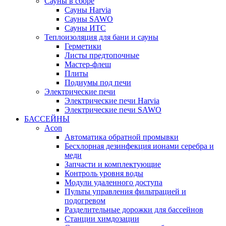
Сауны в сборе
Cауны Harvia
Сауны SAWO
Сауны ИТС
Теплоизоляция для бани и сауны
Герметики
Листы предтопочные
Мастер-флеш
Плиты
Подиумы под печи
Электрические печи
Электрические печи Harvia
Электрические печи SAWO
БАССЕЙНЫ
Acon
Автоматика обратной промывки
Беcхлорная дезинфекция ионами серебра и
меди
Запчасти и комплектующие
Контроль уровня воды
Модули удаленного доступа
Пульты управления фильтрацией и
подогревом
Разделительные дорожки для бассейнов
Станции химдозации