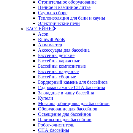
Отопительное оборудование
Печное и каминное литье
Сауны в сборе
Теплоизоляция для бани и сауны
Электрические печи
БАССЕЙНЫ
Acon
Runwill Pools
Аквамастер
Аксессуары для бассейна
Бассейны детские
Бассейны каркасные
Бассейны композитные
Бассейны надувные
Бассейны сборные
Бордюрный камень для бассейнов
Гидромассажные СПА-бассейны
Закладные в чашу бассейна
Купели
Мозаика, облицовка для бассейнов
Оборудование для бассейнов
Освещение для бассейнов
Павильоны для бассейнов
Робот-очиститель
СПА-бассейны