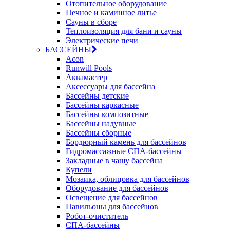
Отопительное оборудование
Печное и каминное литье
Сауны в сборе
Теплоизоляция для бани и сауны
Электрические печи
БАССЕЙНЫ
Acon
Runwill Pools
Аквамастер
Аксессуары для бассейна
Бассейны детские
Бассейны каркасные
Бассейны композитные
Бассейны надувные
Бассейны сборные
Бордюрный камень для бассейнов
Гидромассажные СПА-бассейны
Закладные в чашу бассейна
Купели
Мозаика, облицовка для бассейнов
Оборудование для бассейнов
Освещение для бассейнов
Павильоны для бассейнов
Робот-очиститель
СПА-бассейны