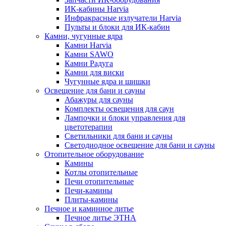
ИК-кабины Harvia
Инфракрасные излучатели Harvia
Пульты и блоки для ИК-кабин
Камни, чугунные ядра
Камни Harvia
Камни SAWO
Камни Радуга
Камни для виски
Чугунные ядра и шишки
Освещение для бани и сауны
Абажуры для сауны
Комплекты освещения для саун
Лампочки и блоки управления для
цветотерапии
Светильники для бани и сауны
Светодиодное освещение для бани и сауны
Отопительное оборудование
Камины
Котлы отопительные
Печи отопительные
Печи-камины
Плиты-камины
Печное и каминное литье
Печное литье ЭТНА