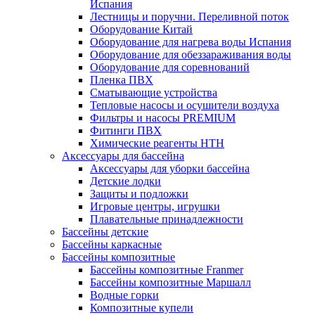
Испания
Лестницы и поручни. Переливной поток
Оборудование Китай
Оборудование для нагрева воды Испания
Оборудование для обеззараживания воды
Оборудование для соревнований
Пленка ПВХ
Сматывающие устройства
Тепловые насосы и осушители воздуха
Фильтры и насосы PREMIUM
Фитинги ПВХ
Химические реагенты HTH
Аксессуары для бассейна
Аксессуары для уборки бассейна
Детские лодки
Защиты и подложки
Игровые центры, игрушки
Плавательные принадлежности
Бассейны детские
Бассейны каркасные
Бассейны композитные
Бассейны композитные Franmer
Бассейны композитные Маршалл
Водные горки
Композитные купели