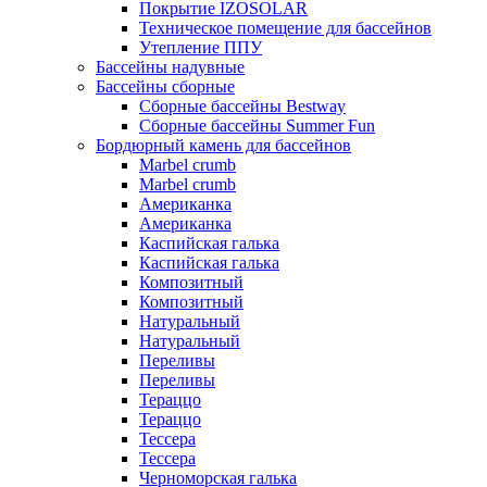
Покрытие IZOSOLAR
Техническое помещение для бассейнов
Утепление ППУ
Бассейны надувные
Бассейны сборные
Сборные бассейны Bestway
Сборные бассейны Summer Fun
Бордюрный камень для бассейнов
Marbel crumb
Marbel crumb
Американка
Американка
Каспийская галька
Каспийская галька
Композитный
Композитный
Натуральный
Натуральный
Переливы
Переливы
Тераццо
Тераццо
Тессера
Тессера
Черноморская галька