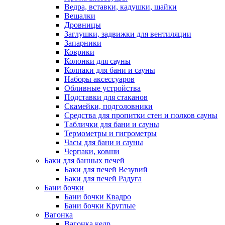
Ведра, вставки, кадушки, шайки
Вешалки
Дровницы
Заглушки, задвижки для вентиляции
Запарники
Коврики
Колонки для сауны
Колпаки для бани и сауны
Наборы аксессуаров
Обливные устройства
Подставки для стаканов
Скамейки, подголовники
Средства для пропитки стен и полков сауны
Таблички для бани и сауны
Термометры и гигрометры
Часы для бани и сауны
Черпаки, ковши
Баки для банных печей
Баки для печей Везувий
Баки для печей Радуга
Бани бочки
Бани бочки Квадро
Бани бочки Круглые
Вагонка
Вагонка кедр