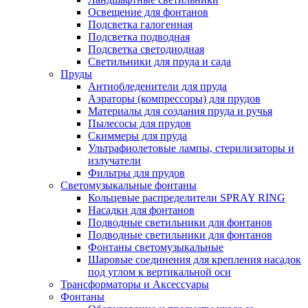
Освещение для фонтанов
Подсветка галогенная
Подсветка подводная
Подсветка светодиодная
Светильники для пруда и сада
Пруды
Антиобледенители для пруда
Аэраторы (компрессоры) для прудов
Материалы для создания пруда и ручья
Пылесосы для прудов
Скиммеры для пруда
Ультрафиолетовые лампы, стерилизаторы и
излучатели
Фильтры для прудов
Светомузыкальные фонтаны
Кольцевые распределители SPRAY RING
Насадки для фонтанов
Подводные светильники для фонтанов
Подводные светильники для фонтанов
Фонтаны светомузыкальные
Шаровые соединения для крепления насадок
под углом к вертикальной оси
Трансформаторы и Аксессуары
Фонтаны