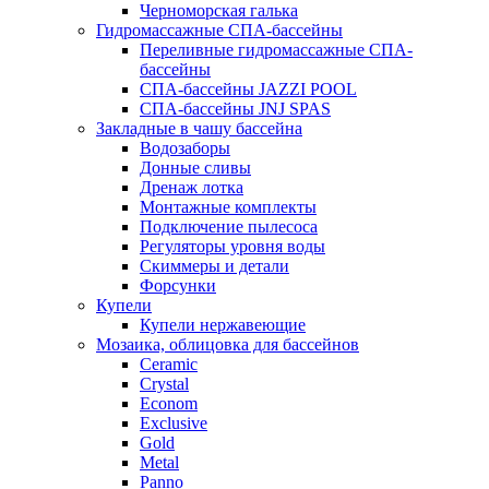
Черноморская галька
Гидромассажные СПА-бассейны
Переливные гидромассажные СПА-
бассейны
СПА-бассейны JAZZI POOL
СПА-бассейны JNJ SPAS
Закладные в чашу бассейна
Водозаборы
Донные сливы
Дренаж лотка
Монтажные комплекты
Подключение пылесоса
Регуляторы уровня воды
Скиммеры и детали
Форсунки
Купели
Купели нержавеющие
Мозаика, облицовка для бассейнов
Ceramic
Crystal
Econom
Exclusive
Gold
Metal
Panno