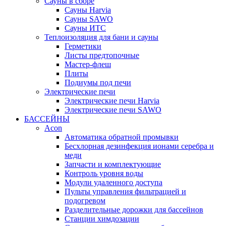
Сауны в сборе
Cауны Harvia
Сауны SAWO
Сауны ИТС
Теплоизоляция для бани и сауны
Герметики
Листы предтопочные
Мастер-флеш
Плиты
Подиумы под печи
Электрические печи
Электрические печи Harvia
Электрические печи SAWO
БАССЕЙНЫ
Acon
Автоматика обратной промывки
Беcхлорная дезинфекция ионами серебра и
меди
Запчасти и комплектующие
Контроль уровня воды
Модули удаленного доступа
Пульты управления фильтрацией и
подогревом
Разделительные дорожки для бассейнов
Станции химдозации