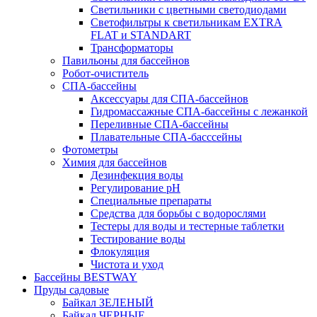
Светильники с цветными светодиодами
Светофильтры к светильникам EXTRA
FLAT и STANDART
Трансформаторы
Павильоны для бассейнов
Робот-очиститель
СПА-бассейны
Аксессуары для СПА-бассейнов
Гидромассажные СПА-бассейны с лежанкой
Переливные СПА-бассейны
Плавательные СПА-басссейны
Фотометры
Химия для бассейнов
Дезинфекция воды
Регулирование pH
Специальные препараты
Средства для борьбы с водорослями
Тестеры для воды и тестерные таблетки
Тестирование воды
Флокуляция
Чистота и уход
Бассейны BESTWAY
Пруды садовые
Байкал ЗЕЛЕНЫЙ
Байкал ЧЕРНЫЕ