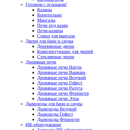
Готовим с огоньком!
Казаны
Копитильни
Мангалы
Печи под казан
Печи-казаны
Совки для мангала
Двери для бани и сауны
Деревянные двери
Комплектующие для дверей
Стеклянные двери
Дровяные печи
Дровяные печи Harvia
Дровяные печи Варвара
Дровяные печи Везувий
Дровяные печи Гефест
Дровяные печи Радуга
Дровяные печи Ферингер
Дровяные печи Этна
Дымоходы для бани и сауны
Дымоходы Везувий
Дымоходы Гефест
Дымоходы Ферингер
ИК-оборудование
Запчасти ИК-оборудования