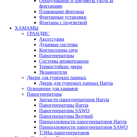
Оборудование и предметы ухода за
фонтанами
Плавающие фонтаны
Фонтанные установки
Фонтаны с подсветкой
ХАМАМЫ
ГРАНДИС
Аксессуары
Душевые системы
Контроллеры саун
Парогенераторы
Системы ароматизации
Термостойкие двери
Увлажнители
Двери для турецких парных
Двери для турецких парных Harvia
Освещение для хамамов
Парогенераторы
Запчасти парогенераторов Harvia
Парогенераторы Harvia
Парогенераторы SAWO
Парогенераторы Везувий
Принадлежности парогенераторов Harvia
Принадлежности парогенераторов SAWO
ТЭНы парогенераторов