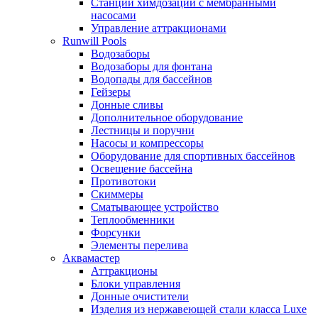
Станции химдозации с мембранными
насосами
Управление аттракционами
Runwill Pools
Водозаборы
Водозаборы для фонтана
Водопады для бассейнов
Гейзеры
Донные сливы
Дополнительное оборудование
Лестницы и поручни
Насосы и компрессоры
Оборудование для спортивных бассейнов
Освещение бассейна
Противотоки
Скиммеры
Сматывающее устройство
Теплообменники
Форсунки
Элементы перелива
Аквамастер
Аттракционы
Блоки управления
Донные очистители
Изделия из нержавеющей стали класса Luxe