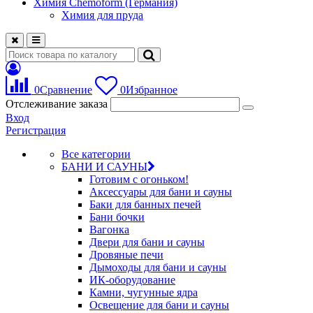
Химия Chemoform (Германия)
Химия для пруда
0
Сравнение
0
Избранное
Отслеживание заказа
Вход
Регистрация
Все категории
БАНИ И САУНЫ
Готовим с огоньком!
Аксессуары для бани и сауны
Баки для банных печей
Бани бочки
Вагонка
Двери для бани и сауны
Дровяные печи
Дымоходы для бани и сауны
ИК-оборудование
Камни, чугунные ядра
Освещение для бани и сауны