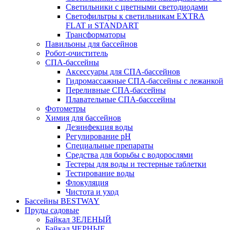
Светильники с цветными светодиодами
Светофильтры к светильникам EXTRA
FLAT и STANDART
Трансформаторы
Павильоны для бассейнов
Робот-очиститель
СПА-бассейны
Аксессуары для СПА-бассейнов
Гидромассажные СПА-бассейны с лежанкой
Переливные СПА-бассейны
Плавательные СПА-басссейны
Фотометры
Химия для бассейнов
Дезинфекция воды
Регулирование pH
Специальные препараты
Средства для борьбы с водорослями
Тестеры для воды и тестерные таблетки
Тестирование воды
Флокуляция
Чистота и уход
Бассейны BESTWAY
Пруды садовые
Байкал ЗЕЛЕНЫЙ
Байкал ЧЕРНЫЕ