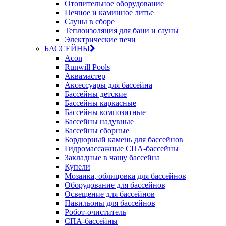
Отопительное оборудование
Печное и каминное литье
Сауны в сборе
Теплоизоляция для бани и сауны
Электрические печи
БАССЕЙНЫ
Acon
Runwill Pools
Аквамастер
Аксессуары для бассейна
Бассейны детские
Бассейны каркасные
Бассейны композитные
Бассейны надувные
Бассейны сборные
Бордюрный камень для бассейнов
Гидромассажные СПА-бассейны
Закладные в чашу бассейна
Купели
Мозаика, облицовка для бассейнов
Оборудование для бассейнов
Освещение для бассейнов
Павильоны для бассейнов
Робот-очиститель
СПА-бассейны