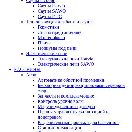
Сауны в сборе
Cауны Harvia
Сауны SAWO
Сауны ИТС
Теплоизоляция для бани и сауны
Герметики
Листы предтопочные
Мастер-флеш
Плиты
Подиумы под печи
Электрические печи
Электрические печи Harvia
Электрические печи SAWO
БАССЕЙНЫ
Acon
Автоматика обратной промывки
Беcхлорная дезинфекция ионами серебра и
меди
Запчасти и комплектующие
Контроль уровня воды
Модули удаленного доступа
Пульты управления фильтрацией и
подогревом
Разделительные дорожки для бассейнов
Станции химдозации