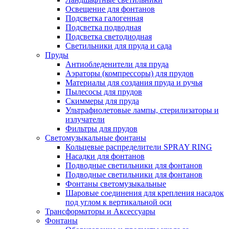
Освещение для фонтанов
Подсветка галогенная
Подсветка подводная
Подсветка светодиодная
Светильники для пруда и сада
Пруды
Антиобледенители для пруда
Аэраторы (компрессоры) для прудов
Материалы для создания пруда и ручья
Пылесосы для прудов
Скиммеры для пруда
Ультрафиолетовые лампы, стерилизаторы и
излучатели
Фильтры для прудов
Светомузыкальные фонтаны
Кольцевые распределители SPRAY RING
Насадки для фонтанов
Подводные светильники для фонтанов
Подводные светильники для фонтанов
Фонтаны светомузыкальные
Шаровые соединения для крепления насадок
под углом к вертикальной оси
Трансформаторы и Аксессуары
Фонтаны