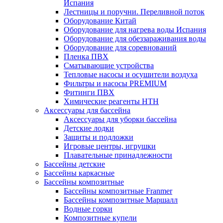
Испания
Лестницы и поручни. Переливной поток
Оборудование Китай
Оборудование для нагрева воды Испания
Оборудование для обеззараживания воды
Оборудование для соревнований
Пленка ПВХ
Сматывающие устройства
Тепловые насосы и осушители воздуха
Фильтры и насосы PREMIUM
Фитинги ПВХ
Химические реагенты HTH
Аксессуары для бассейна
Аксессуары для уборки бассейна
Детские лодки
Защиты и подложки
Игровые центры, игрушки
Плавательные принадлежности
Бассейны детские
Бассейны каркасные
Бассейны композитные
Бассейны композитные Franmer
Бассейны композитные Маршалл
Водные горки
Композитные купели