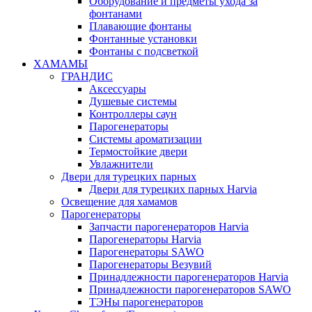
Оборудование и предметы ухода за
фонтанами
Плавающие фонтаны
Фонтанные установки
Фонтаны с подсветкой
ХАМАМЫ
ГРАНДИС
Аксессуары
Душевые системы
Контроллеры саун
Парогенераторы
Системы ароматизации
Термостойкие двери
Увлажнители
Двери для турецких парных
Двери для турецких парных Harvia
Освещение для хамамов
Парогенераторы
Запчасти парогенераторов Harvia
Парогенераторы Harvia
Парогенераторы SAWO
Парогенераторы Везувий
Принадлежности парогенераторов Harvia
Принадлежности парогенераторов SAWO
ТЭНы парогенераторов