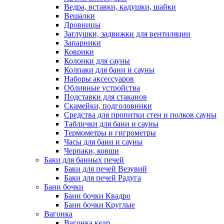
Ведра, вставки, кадушки, шайки
Вешалки
Дровницы
Заглушки, задвижки для вентиляции
Запарники
Коврики
Колонки для сауны
Колпаки для бани и сауны
Наборы аксессуаров
Обливные устройства
Подставки для стаканов
Скамейки, подголовники
Средства для пропитки стен и полков сауны
Таблички для бани и сауны
Термометры и гигрометры
Часы для бани и сауны
Черпаки, ковши
Баки для банных печей
Баки для печей Везувий
Баки для печей Радуга
Бани бочки
Бани бочки Квадро
Бани бочки Круглые
Вагонка
Вагонка кедр