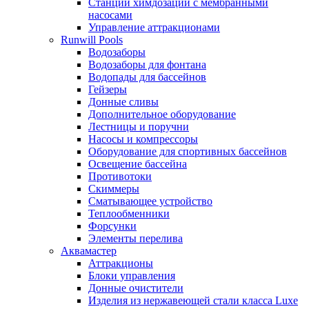
Станции химдозации с мембранными
насосами
Управление аттракционами
Runwill Pools
Водозаборы
Водозаборы для фонтана
Водопады для бассейнов
Гейзеры
Донные сливы
Дополнительное оборудование
Лестницы и поручни
Насосы и компрессоры
Оборудование для спортивных бассейнов
Освещение бассейна
Противотоки
Скиммеры
Сматывающее устройство
Теплообменники
Форсунки
Элементы перелива
Аквамастер
Аттракционы
Блоки управления
Донные очистители
Изделия из нержавеющей стали класса Luxe