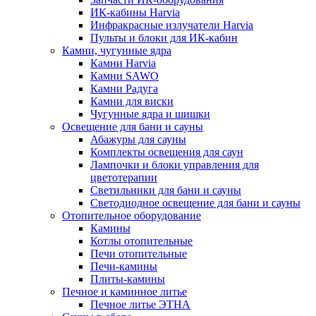
ИК-кабины Harvia
Инфракрасные излучатели Harvia
Пульты и блоки для ИК-кабин
Камни, чугунные ядра
Камни Harvia
Камни SAWO
Камни Радуга
Камни для виски
Чугунные ядра и шишки
Освещение для бани и сауны
Абажуры для сауны
Комплекты освещения для саун
Лампочки и блоки управления для
цветотерапии
Светильники для бани и сауны
Светодиодное освещение для бани и сауны
Отопительное оборудование
Камины
Котлы отопительные
Печи отопительные
Печи-камины
Плиты-камины
Печное и каминное литье
Печное литье ЭТНА