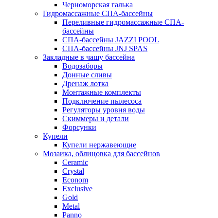
Черноморская галька
Гидромассажные СПА-бассейны
Переливные гидромассажные СПА-
бассейны
СПА-бассейны JAZZI POOL
СПА-бассейны JNJ SPAS
Закладные в чашу бассейна
Водозаборы
Донные сливы
Дренаж лотка
Монтажные комплекты
Подключение пылесоса
Регуляторы уровня воды
Скиммеры и детали
Форсунки
Купели
Купели нержавеющие
Мозаика, облицовка для бассейнов
Ceramic
Crystal
Econom
Exclusive
Gold
Metal
Panno