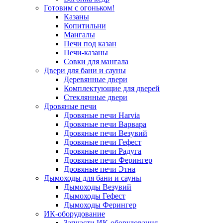
Готовим с огоньком!
Казаны
Копитильни
Мангалы
Печи под казан
Печи-казаны
Совки для мангала
Двери для бани и сауны
Деревянные двери
Комплектующие для дверей
Стеклянные двери
Дровяные печи
Дровяные печи Harvia
Дровяные печи Варвара
Дровяные печи Везувий
Дровяные печи Гефест
Дровяные печи Радуга
Дровяные печи Ферингер
Дровяные печи Этна
Дымоходы для бани и сауны
Дымоходы Везувий
Дымоходы Гефест
Дымоходы Ферингер
ИК-оборудование
Запчасти ИК-оборудования