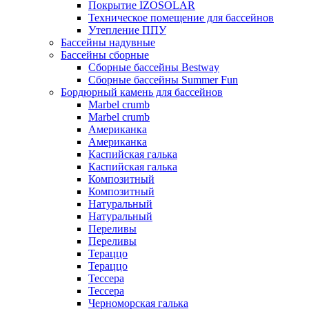
Покрытие IZOSOLAR
Техническое помещение для бассейнов
Утепление ППУ
Бассейны надувные
Бассейны сборные
Сборные бассейны Bestway
Сборные бассейны Summer Fun
Бордюрный камень для бассейнов
Marbel crumb
Marbel crumb
Американка
Американка
Каспийская галька
Каспийская галька
Композитный
Композитный
Натуральный
Натуральный
Переливы
Переливы
Тераццо
Тераццо
Тессера
Тессера
Черноморская галька