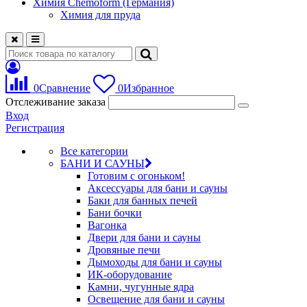
Химия Chemoform (Германия)
Химия для пруда
0
Сравнение
0
Избранное
Отслеживание заказа
Вход
Регистрация
Все категории
БАНИ И САУНЫ
Готовим с огоньком!
Аксессуары для бани и сауны
Баки для банных печей
Бани бочки
Вагонка
Двери для бани и сауны
Дровяные печи
Дымоходы для бани и сауны
ИК-оборудование
Камни, чугунные ядра
Освещение для бани и сауны