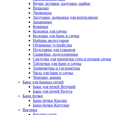
Ведра, вставки, кадушки, шайки
Вешалки
Дровницы
Заглушки, задвижки для вентиляции
Запарники
Коврики
Колонки для сауны
Колпаки для бани и сауны
Наборы аксессуаров
Обливные устройства
Подставки для стаканов
Скамейки, подголовники
Средства для пропитки стен и полков сауны
Таблички для бани и сауны
Термометры и гигрометры
Часы для бани и сауны
Черпаки, ковши
Баки для банных печей
Баки для печей Везувий
Баки для печей Радуга
Бани бочки
Бани бочки Квадро
Бани бочки Круглые
Вагонка
Вагонка кедр