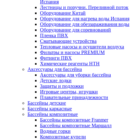
Испания
Лестницы и поручни. Переливной поток
Оборудование Китай
Оборудование для нагрева воды Испания
Оборудование для обеззараживания воды
Оборудование для соревнований
Пленка ПВХ
Сматывающие устройства
Тепловые насосы и осушители воздуха
Фильтры и насосы PREMIUM
Фитинги ПВХ
Химические реагенты HTH
Аксессуары для бассейна
Аксессуары для уборки бассейна
Детские лодки
Защиты и подложки
Игровые центры, игрушки
Плавательные принадлежности
Бассейны детские
Бассейны каркасные
Бассейны композитные
Бассейны композитные Franmer
Бассейны композитные Маршалл
Водные горки
Композитные купели