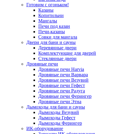
Готовим с огоньком!
Казаны
Копитильни
Мангалы
Печи под казан
Печи-казаны
Совки для мангала
Двери для бани и сауны
Деревянные двери
Комплектующие для дверей
Стеклянные двери
Дровяные печи
Дровяные печи Harvia
Дровяные печи Варвара
Дровяные печи Везувий
Дровяные печи Гефест
Дровяные печи Радуга
Дровяные печи Ферингер
Дровяные печи Этна
Дымоходы для бани и сауны
Дымоходы Везувий
Дымоходы Гефест
Дымоходы Ферингер
ИК-оборудование
Запчасти ИК-оборудования