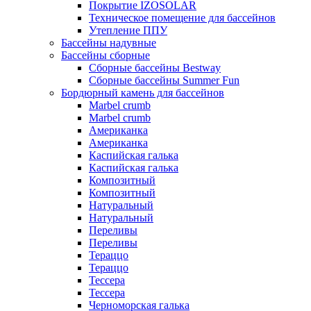
Покрытие IZOSOLAR
Техническое помещение для бассейнов
Утепление ППУ
Бассейны надувные
Бассейны сборные
Сборные бассейны Bestway
Сборные бассейны Summer Fun
Бордюрный камень для бассейнов
Marbel crumb
Marbel crumb
Американка
Американка
Каспийская галька
Каспийская галька
Композитный
Композитный
Натуральный
Натуральный
Переливы
Переливы
Тераццо
Тераццо
Тессера
Тессера
Черноморская галька