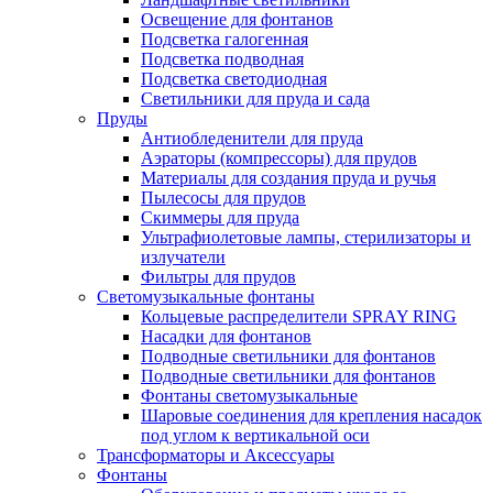
Освещение для фонтанов
Подсветка галогенная
Подсветка подводная
Подсветка светодиодная
Светильники для пруда и сада
Пруды
Антиобледенители для пруда
Аэраторы (компрессоры) для прудов
Материалы для создания пруда и ручья
Пылесосы для прудов
Скиммеры для пруда
Ультрафиолетовые лампы, стерилизаторы и
излучатели
Фильтры для прудов
Светомузыкальные фонтаны
Кольцевые распределители SPRAY RING
Насадки для фонтанов
Подводные светильники для фонтанов
Подводные светильники для фонтанов
Фонтаны светомузыкальные
Шаровые соединения для крепления насадок
под углом к вертикальной оси
Трансформаторы и Аксессуары
Фонтаны