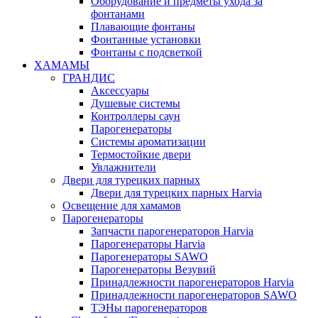
Оборудование и предметы ухода за
фонтанами
Плавающие фонтаны
Фонтанные установки
Фонтаны с подсветкой
ХАМАМЫ
ГРАНДИС
Аксессуары
Душевые системы
Контроллеры саун
Парогенераторы
Системы ароматизации
Термостойкие двери
Увлажнители
Двери для турецких парных
Двери для турецких парных Harvia
Освещение для хамамов
Парогенераторы
Запчасти парогенераторов Harvia
Парогенераторы Harvia
Парогенераторы SAWO
Парогенераторы Везувий
Принадлежности парогенераторов Harvia
Принадлежности парогенераторов SAWO
ТЭНы парогенераторов