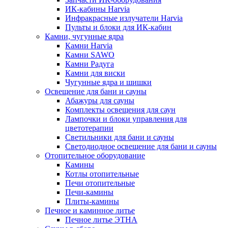
ИК-кабины Harvia
Инфракрасные излучатели Harvia
Пульты и блоки для ИК-кабин
Камни, чугунные ядра
Камни Harvia
Камни SAWO
Камни Радуга
Камни для виски
Чугунные ядра и шишки
Освещение для бани и сауны
Абажуры для сауны
Комплекты освещения для саун
Лампочки и блоки управления для
цветотерапии
Светильники для бани и сауны
Светодиодное освещение для бани и сауны
Отопительное оборудование
Камины
Котлы отопительные
Печи отопительные
Печи-камины
Плиты-камины
Печное и каминное литье
Печное литье ЭТНА