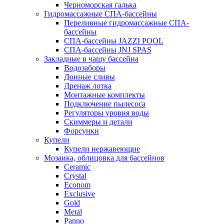
Черноморская галька
Гидромассажные СПА-бассейны
Переливные гидромассажные СПА-
бассейны
СПА-бассейны JAZZI POOL
СПА-бассейны JNJ SPAS
Закладные в чашу бассейна
Водозаборы
Донные сливы
Дренаж лотка
Монтажные комплекты
Подключение пылесоса
Регуляторы уровня воды
Скиммеры и детали
Форсунки
Купели
Купели нержавеющие
Мозаика, облицовка для бассейнов
Ceramic
Crystal
Econom
Exclusive
Gold
Metal
Panno