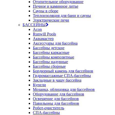
Отопительное оборудование
Печное и каминное литье
Сауны в сборе
Теплоизоляция для бани и сауны
Электрические печи
БАССЕЙНЫ
Acon
Runwill Pools
Аквамастер
Аксессуары для бассейна
Бассейны детские
Бассейны каркасные
Бассейны композитные
Бассейны надувные
Бассейны сборные
Бордюрный камень для бассейнов
Гидромассажные СПА-бассейны
Закладные в чашу бассейна
Купели
Мозаика, облицовка для бассейнов
Оборудование для бассейнов
Освещение для бассейнов
Павильоны для бассейнов
Робот-очиститель
СПА-бассейны