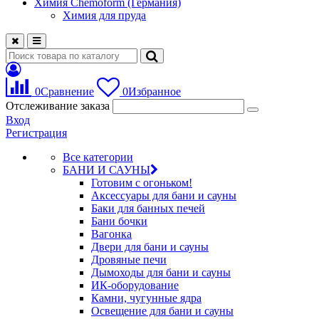
Химия Chemoform (Германия)
Химия для пруда
0
Сравнение
0
Избранное
Отслеживание заказа
Вход
Регистрация
Все категории
БАНИ И САУНЫ
Готовим с огоньком!
Аксессуары для бани и сауны
Баки для банных печей
Бани бочки
Вагонка
Двери для бани и сауны
Дровяные печи
Дымоходы для бани и сауны
ИК-оборудование
Камни, чугунные ядра
Освещение для бани и сауны