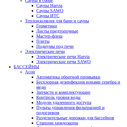
Сауны в сборе
Cауны Harvia
Сауны SAWO
Сауны ИТС
Теплоизоляция для бани и сауны
Герметики
Листы предтопочные
Мастер-флеш
Плиты
Подиумы под печи
Электрические печи
Электрические печи Harvia
Электрические печи SAWO
БАССЕЙНЫ
Acon
Автоматика обратной промывки
Беcхлорная дезинфекция ионами серебра и
меди
Запчасти и комплектующие
Контроль уровня воды
Модули удаленного доступа
Пульты управления фильтрацией и
подогревом
Разделительные дорожки для бассейнов
Станции химдозации