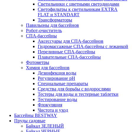
Светильники с цветными светодиодами
Светофильтры к светильникам EXTRA
FLAT и STANDART
Трансформаторы
Павильоны для бассейнов
Робот-очиститель
СПА-бассейны
Аксессуары для СПА-бассейнов
Гидромассажные СПА-бассейны с лежанкой
Переливные СПА-бассейны
Плавательные СПА-басссейны
Фотометры
Химия для бассейнов
Дезинфекция воды
Регулирование pH
Специальные препараты
Средства для борьбы с водорослями
Тестеры для воды и тестерные таблетки
Тестирование воды
Флокуляция
Чистота и уход
Бассейны BESTWAY
Пруды садовые
Байкал ЗЕЛЕНЫЙ
Байкал ЧЕРНЫЕ