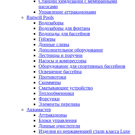
Станции химдозации с мембранными
насосами
Управление аттракционами
Runwill Pools
Водозаборы
Водозаборы для фонтана
Водопады для бассейнов
Гейзеры
Донные сливы
Дополнительное оборудование
Лестницы и поручни
Насосы и компрессоры
Оборудование для спортивных бассейнов
Освещение бассейна
Противотоки
Скиммеры
Сматывающее устройство
Теплообменники
Форсунки
Элементы перелива
Аквамастер
Аттракционы
Блоки управления
Донные очистители
Изделия из нержавеющей стали класса Luxe