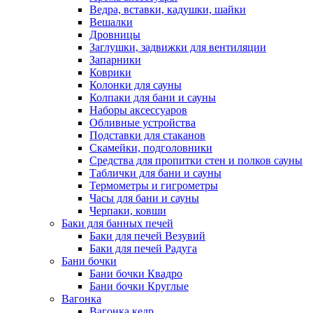
Ведра, вставки, кадушки, шайки
Вешалки
Дровницы
Заглушки, задвижки для вентиляции
Запарники
Коврики
Колонки для сауны
Колпаки для бани и сауны
Наборы аксессуаров
Обливные устройства
Подставки для стаканов
Скамейки, подголовники
Средства для пропитки стен и полков сауны
Таблички для бани и сауны
Термометры и гигрометры
Часы для бани и сауны
Черпаки, ковши
Баки для банных печей
Баки для печей Везувий
Баки для печей Радуга
Бани бочки
Бани бочки Квадро
Бани бочки Круглые
Вагонка
Вагонка кедр