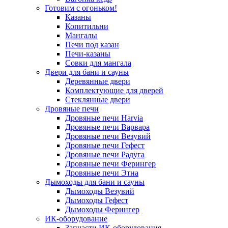
Готовим с огоньком!
Казаны
Копитильни
Мангалы
Печи под казан
Печи-казаны
Совки для мангала
Двери для бани и сауны
Деревянные двери
Комплектующие для дверей
Стеклянные двери
Дровяные печи
Дровяные печи Harvia
Дровяные печи Варвара
Дровяные печи Везувий
Дровяные печи Гефест
Дровяные печи Радуга
Дровяные печи Ферингер
Дровяные печи Этна
Дымоходы для бани и сауны
Дымоходы Везувий
Дымоходы Гефест
Дымоходы Ферингер
ИК-оборудование
Запчасти ИК-оборудования