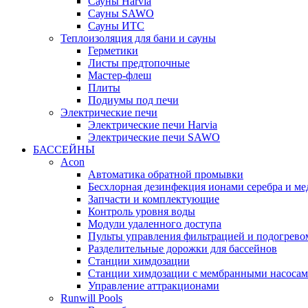
Cауны Harvia
Сауны SAWO
Сауны ИТС
Теплоизоляция для бани и сауны
Герметики
Листы предтопочные
Мастер-флеш
Плиты
Подиумы под печи
Электрические печи
Электрические печи Harvia
Электрические печи SAWO
БАССЕЙНЫ
Acon
Автоматика обратной промывки
Беcхлорная дезинфекция ионами серебра и ме
Запчасти и комплектующие
Контроль уровня воды
Модули удаленного доступа
Пульты управления фильтрацией и подогрево
Разделительные дорожки для бассейнов
Станции химдозации
Станции химдозации с мембранными насоса
Управление аттракционами
Runwill Pools