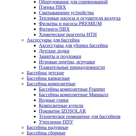
Оборудование для соревнований
Пленка ПВХ
Сматывающие устройства
Тепловые насосы и осушители воздуха
Фильтры и насосы PREMIUM
Фитинги ПВХ
Химические реагенты HTH
Аксессуары для бассейна
Аксессуары для уборки бассейна
Детские лодки
Защиты и подложки
Игровые центры, игрушки
Плавательные принадлежности
Бассейны детские
Бассейны каркасные
Бассейны композитные
Бассейны композитные Franmer
Бассейны композитные Маршалл
Водные горки
Композитные купели
Покрытие IZOSOLAR
Техническое помещение для бассейнов
Утепление ППУ
Бассейны надувные
Бассейны сборные