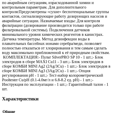
по аварийным ситуациям, израсходованной химии и
контрольным параметрам. Для дополнительного
контроля:Предусмотрены «сухие» беспотенциальные группы
контактов, сигнализирующие работу дозирующих насосов и
аварийные ситуации. Назначаемые входы: Для контроля
фильтрации (дозирование производится только при работе
фильтровальной системы). Подключения датчиков
минимального уровня химических реагентов в канистрах.
Датчика температуры. Метод дезинфекции воды в
плавательных бассейнах ионами серебра/меди, позволяет
полностью отказаться от хлорирования и тем самым сделать
воду максимально приближенной к её природным свойствам.
КОМПЛЕКТАЦИЯ:- Пульт SilverPRO SP 10 - 1 шт.;- Блок
электродов в сборе MAXI Cu11 - 3 шт.;- Блок электродов в
сборе КОМБИ MINI Ag2 (2Ag/3Cu) - 1 шт.;- Блок электродов в
сборе КОМБИ MINI Ag3 (3Ag/2Cu) - 1 шт.;- Опция
регулирования рН - 1 шт.;- Тест-набор колорометрический
Pooltester Cu/pH (0.1-4.0мг/л и 6.8-8.2 ед. pH) - 1 шт.;-
Инструкция по эксплуатации - 1 шт.;- Гарантийный талон - 1
шт.
Характеристики
Общие