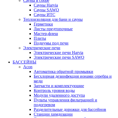
Сауны в сборе
Cауны Harvia
Сауны SAWO
Сауны ИТС
Теплоизоляция для бани и сауны
Герметики
Листы предтопочные
Мастер-флеш
Плиты
Подиумы под печи
Электрические печи
Электрические печи Harvia
Электрические печи SAWO
БАССЕЙНЫ
Acon
Автоматика обратной промывки
Беcхлорная дезинфекция ионами серебра и
меди
Запчасти и комплектующие
Контроль уровня воды
Модули удаленного доступа
Пульты управления фильтрацией и
подогревом
Разделительные дорожки для бассейнов
Станции химдозации