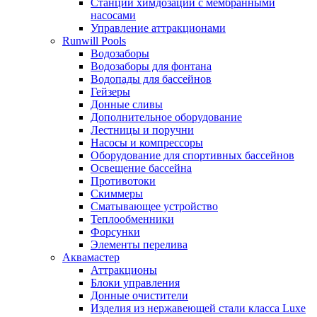
Станции химдозации с мембранными
насосами
Управление аттракционами
Runwill Pools
Водозаборы
Водозаборы для фонтана
Водопады для бассейнов
Гейзеры
Донные сливы
Дополнительное оборудование
Лестницы и поручни
Насосы и компрессоры
Оборудование для спортивных бассейнов
Освещение бассейна
Противотоки
Скиммеры
Сматывающее устройство
Теплообменники
Форсунки
Элементы перелива
Аквамастер
Аттракционы
Блоки управления
Донные очистители
Изделия из нержавеющей стали класса Luxe