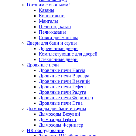
Готовим с огоньком!
Казаны
Копитильни
Мангалы
Печи под казан
Печи-казаны
Совки для мангала
Двери для бани и сауны
Деревянные двери
Комплектующие для дверей
Стеклянные двери
Дровяные печи
Дровяные печи Harvia
Дровяные печи Варвара
Дровяные печи Везувий
Дровяные печи Гефест
Дровяные печи Радуга
Дровяные печи Ферингер
Дровяные печи Этна
Дымоходы для бани и сауны
Дымоходы Везувий
Дымоходы Гефест
Дымоходы Ферингер
ИК-оборудование
Запчасти ИК-оборудования