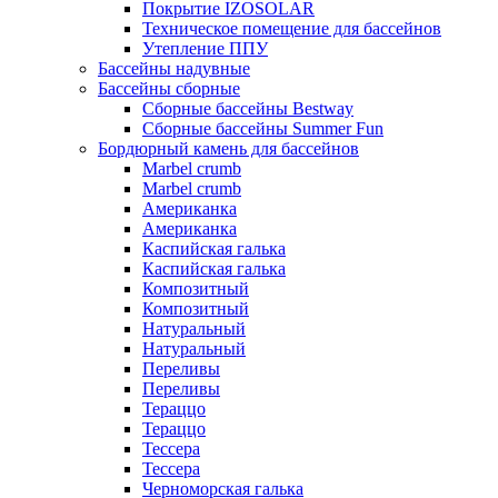
Покрытие IZOSOLAR
Техническое помещение для бассейнов
Утепление ППУ
Бассейны надувные
Бассейны сборные
Сборные бассейны Bestway
Сборные бассейны Summer Fun
Бордюрный камень для бассейнов
Marbel crumb
Marbel crumb
Американка
Американка
Каспийская галька
Каспийская галька
Композитный
Композитный
Натуральный
Натуральный
Переливы
Переливы
Тераццо
Тераццо
Тессера
Тессера
Черноморская галька