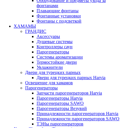
Оборудование и предметы ухода за
фонтанами
Плавающие фонтаны
Фонтанные установки
Фонтаны с подсветкой
ХАМАМЫ
ГРАНДИС
Аксессуары
Душевые системы
Контроллеры саун
Парогенераторы
Системы ароматизации
Термостойкие двери
Увлажнители
Двери для турецких парных
Двери для турецких парных Harvia
Освещение для хамамов
Парогенераторы
Запчасти парогенераторов Harvia
Парогенераторы Harvia
Парогенераторы SAWO
Парогенераторы Везувий
Принадлежности парогенераторов Harvia
Принадлежности парогенераторов SAWO
ТЭНы парогенераторов