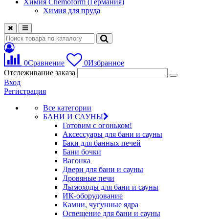
Химия Chemoform (Германия)
Химия для пруда
0
Сравнение
0
Избранное
Отслеживание заказа
Вход
Регистрация
Все категории
БАНИ И САУНЫ
Готовим с огоньком!
Аксессуары для бани и сауны
Баки для банных печей
Бани бочки
Вагонка
Двери для бани и сауны
Дровяные печи
Дымоходы для бани и сауны
ИК-оборудование
Камни, чугунные ядра
Освещение для бани и сауны