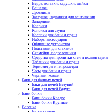
Ведра, вставки, кадушки, шайки
Вешалки
Дровницы
Заглушки, задвижки для вентиляции
Запарники
Коврики
Колонки для сауны
Колпаки для бани и сауны
Наборы аксессуаров
Обливные устройства
Подставки для стаканов
Скамейки, подголовники
Средства для пропитки стен и полков сауны
Таблички для бани и сауны
Термометры и гигрометры
Часы для бани и сауны
Черпаки, ковши
Баки для банных печей
Баки для печей Везувий
Баки для печей Радуга
Бани бочки
Бани бочки Квадро
Бани бочки Круглые
Вагонка
Вагонка кедр