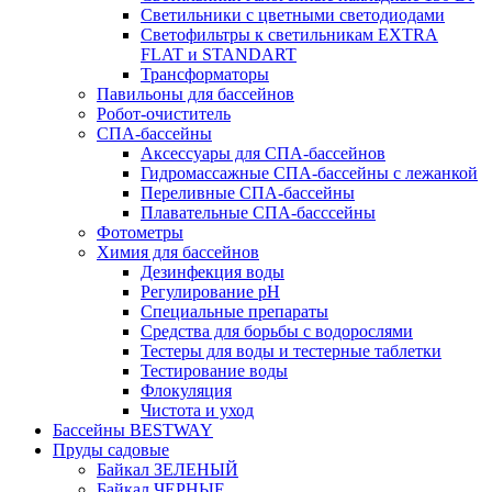
Светильники с цветными светодиодами
Светофильтры к светильникам EXTRA
FLAT и STANDART
Трансформаторы
Павильоны для бассейнов
Робот-очиститель
СПА-бассейны
Аксессуары для СПА-бассейнов
Гидромассажные СПА-бассейны с лежанкой
Переливные СПА-бассейны
Плавательные СПА-басссейны
Фотометры
Химия для бассейнов
Дезинфекция воды
Регулирование pH
Специальные препараты
Средства для борьбы с водорослями
Тестеры для воды и тестерные таблетки
Тестирование воды
Флокуляция
Чистота и уход
Бассейны BESTWAY
Пруды садовые
Байкал ЗЕЛЕНЫЙ
Байкал ЧЕРНЫЕ