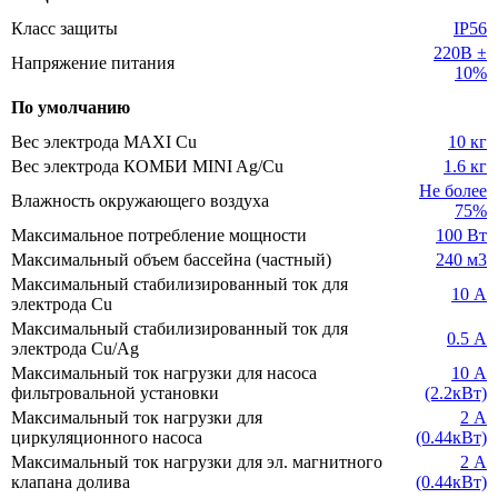
Класс защиты
IP56
220В ±
Напряжение питания
10%
По умолчанию
Вес электрода MAXI Cu
10 кг
Вес электрода КОМБИ MINI Ag/Cu
1.6 кг
Не более
Влажность окружающего воздуха
75%
Максимальное потребление мощности
100 Вт
Максимальный объем бассейна (частный)
240 м3
Максимальный стабилизированный ток для
10 А
электрода Cu
Максимальный стабилизированный ток для
0.5 А
электрода Cu/Ag
Максимальный ток нагрузки для насоса
10 А
фильтровальной установки
(2.2кВт)
Максимальный ток нагрузки для
2 А
циркуляционного насоса
(0.44кВт)
Максимальный ток нагрузки для эл. магнитного
2 А
клапана долива
(0.44кВт)