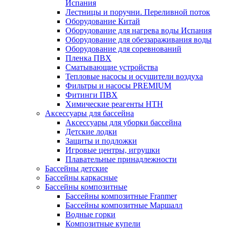
Испания
Лестницы и поручни. Переливной поток
Оборудование Китай
Оборудование для нагрева воды Испания
Оборудование для обеззараживания воды
Оборудование для соревнований
Пленка ПВХ
Сматывающие устройства
Тепловые насосы и осушители воздуха
Фильтры и насосы PREMIUM
Фитинги ПВХ
Химические реагенты HTH
Аксессуары для бассейна
Аксессуары для уборки бассейна
Детские лодки
Защиты и подложки
Игровые центры, игрушки
Плавательные принадлежности
Бассейны детские
Бассейны каркасные
Бассейны композитные
Бассейны композитные Franmer
Бассейны композитные Маршалл
Водные горки
Композитные купели