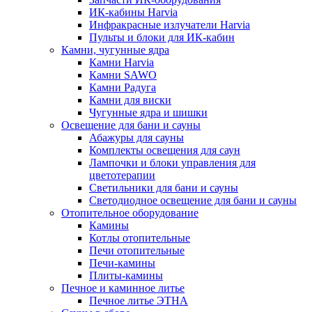
ИК-кабины Harvia
Инфракрасные излучатели Harvia
Пульты и блоки для ИК-кабин
Камни, чугунные ядра
Камни Harvia
Камни SAWO
Камни Радуга
Камни для виски
Чугунные ядра и шишки
Освещение для бани и сауны
Абажуры для сауны
Комплекты освещения для саун
Лампочки и блоки управления для
цветотерапии
Светильники для бани и сауны
Светодиодное освещение для бани и сауны
Отопительное оборудование
Камины
Котлы отопительные
Печи отопительные
Печи-камины
Плиты-камины
Печное и каминное литье
Печное литье ЭТНА