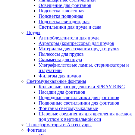
Освещение для фонтанов
Подсветка галогенная
Подсветка подводная
Подсветка светодиодная
Светильники для пруда и сада
Пруды
Антиобледенители для пруда
Аэраторы (компрессоры) для прудов
Материалы для создания пруда и ручья
Пылесосы для прудов
Скиммеры для пруда
Ультрафиолетовые лампы, стерилизаторы и
излучатели
Фильтры для прудов
Светомузыкальные фонтаны
Кольцевые распределители SPRAY RING
Насадки для фонтанов
Подводные светильники для фонтанов
Подводные светильники для фонтанов
Фонтаны светомузыкальные
Шаровые соединения для крепления насадок
под углом к вертикальной оси
Трансформаторы и Аксессуары
Фонтаны