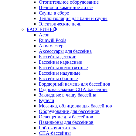
Отопительное оборудование
Печное и каминное литье
Сауны в сборе
Теплоизоляция для бани и сауны
Электрические печи
БАССЕЙНЫ
Acon
Runwill Pools
Аквамастер
Аксессуары для бассейна
Бассейны детские
Бассейны каркасные
Бассейны композитные
Бассейны надувные
Бассейны сборные
Бордюрный камень для бассейнов
Гидромассажные СПА-бассейны
Закладные в чашу бассейна
Купели
Мозаика, облицовка для бассейнов
Оборудование для бассейнов
Освещение для бассейнов
Павильоны для бассейнов
Робот-очиститель
СПА-бассейны