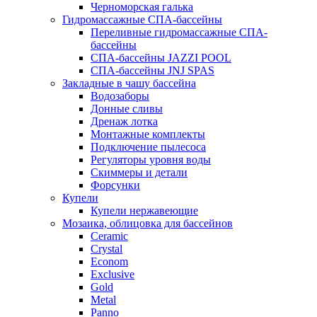
Черноморская галька
Гидромассажные СПА-бассейны
Переливные гидромассажные СПА-
бассейны
СПА-бассейны JAZZI POOL
СПА-бассейны JNJ SPAS
Закладные в чашу бассейна
Водозаборы
Донные сливы
Дренаж лотка
Монтажные комплекты
Подключение пылесоса
Регуляторы уровня воды
Скиммеры и детали
Форсунки
Купели
Купели нержавеющие
Мозаика, облицовка для бассейнов
Ceramic
Crystal
Econom
Exclusive
Gold
Metal
Panno