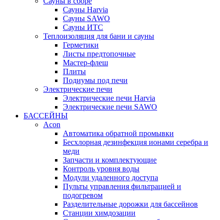
Сауны в сборе
Cауны Harvia
Сауны SAWO
Сауны ИТС
Теплоизоляция для бани и сауны
Герметики
Листы предтопочные
Мастер-флеш
Плиты
Подиумы под печи
Электрические печи
Электрические печи Harvia
Электрические печи SAWO
БАССЕЙНЫ
Acon
Автоматика обратной промывки
Беcхлорная дезинфекция ионами серебра и
меди
Запчасти и комплектующие
Контроль уровня воды
Модули удаленного доступа
Пульты управления фильтрацией и
подогревом
Разделительные дорожки для бассейнов
Станции химдозации