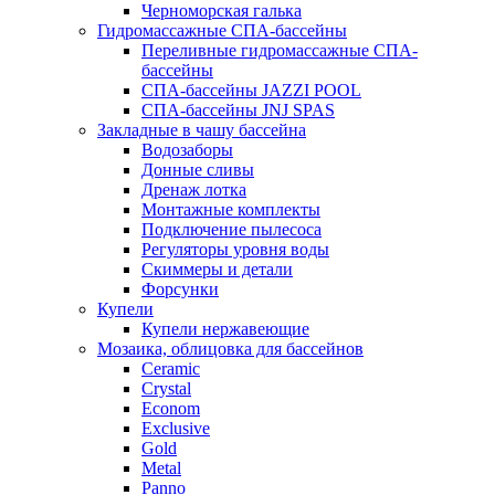
Черноморская галька
Гидромассажные СПА-бассейны
Переливные гидромассажные СПА-
бассейны
СПА-бассейны JAZZI POOL
СПА-бассейны JNJ SPAS
Закладные в чашу бассейна
Водозаборы
Донные сливы
Дренаж лотка
Монтажные комплекты
Подключение пылесоса
Регуляторы уровня воды
Скиммеры и детали
Форсунки
Купели
Купели нержавеющие
Мозаика, облицовка для бассейнов
Ceramic
Crystal
Econom
Exclusive
Gold
Metal
Panno