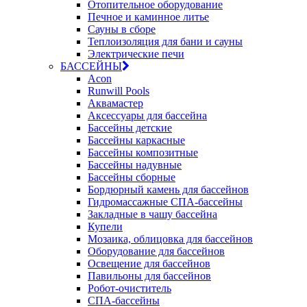
Отопительное оборудование
Печное и каминное литье
Сауны в сборе
Теплоизоляция для бани и сауны
Электрические печи
БАССЕЙНЫ
Acon
Runwill Pools
Аквамастер
Аксессуары для бассейна
Бассейны детские
Бассейны каркасные
Бассейны композитные
Бассейны надувные
Бассейны сборные
Бордюрный камень для бассейнов
Гидромассажные СПА-бассейны
Закладные в чашу бассейна
Купели
Мозаика, облицовка для бассейнов
Оборудование для бассейнов
Освещение для бассейнов
Павильоны для бассейнов
Робот-очиститель
СПА-бассейны