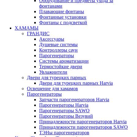
Оборудование и предметы ухода за
фонтанами
Плавающие фонтаны
Фонтанные установки
Фонтаны с подсветкой
ХАМАМЫ
ГРАНДИС
Аксессуары
Душевые системы
Контроллеры саун
Парогенераторы
Системы ароматизации
Термостойкие двери
Увлажнители
Двери для турецких парных
Двери для турецких парных Harvia
Освещение для хамамов
Парогенераторы
Запчасти парогенераторов Harvia
Парогенераторы Harvia
Парогенераторы SAWO
Парогенераторы Везувий
Принадлежности парогенераторов Harvia
Принадлежности парогенераторов SAWO
ТЭНы парогенераторов