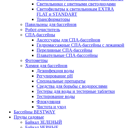
Светильники с цветными светодиодами
Светофильтры к светильникам EXTRA
FLAT и STANDART
Трансформаторы
Павильоны для бассейнов
Робот-очиститель
СПА-бассейны
Аксессуары для СПА-бассейнов
Гидромассажные СПА-бассейны с лежанкой
Переливные СПА-бассейны
Плавательные СПА-басссейны
Фотометры
Химия для бассейнов
Дезинфекция воды
Регулирование pH
Специальные препараты
Средства для борьбы с водорослями
Тестеры для воды и тестерные таблетки
Тестирование воды
Флокуляция
Чистота и уход
Бассейны BESTWAY
Пруды садовые
Байкал ЗЕЛЕНЫЙ
Байкал ЧЕРНЫЕ