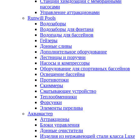
Станции химдозации с мембранными
насосами
Управление аттракционами
Runwill Pools
Водозаборы
Водозаборы для фонтана
Водопады для бассейнов
Гейзеры
Донные сливы
Дополнительное оборудование
Лестницы и поручни
Насосы и компрессоры
Оборудование для спортивных бассейнов
Освещение бассейна
Противотоки
Скиммеры
Сматывающее устройство
Теплообменники
Форсунки
Элементы перелива
Аквамастер
Аттракционы
Блоки управления
Донные очистители
Изделия из нержавеющей стали класса Luxe