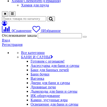
Химия Chemoform (Германия)
Химия для пруда
0
Сравнение
0
Избранное
Отслеживание заказа
Вход
Регистрация
Все категории
БАНИ И САУНЫ
Готовим с огоньком!
Аксессуары для бани и сауны
Баки для банных печей
Бани бочки
Вагонка
Двери для бани и сауны
Дровяные печи
Дымоходы для бани и сауны
ИК-оборудование
Камни, чугунные ядра
Освещение для бани и сауны