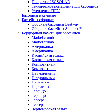
Покрытие IZOSOLAR
Техническое помещение для бассейнов
Утепление ППУ
Бассейны надувные
Бассейны сборные
Сборные бассейны Bestway
Сборные бассейны Summer Fun
Бордюрный камень для бассейнов
Marbel crumb
Marbel crumb
Американка
Американка
Каспийская галька
Каспийская галька
Композитный
Композитный
Натуральный
Натуральный
Переливы
Переливы
Тераццо
Тераццо
Тессера
Тессера
Черноморская галька