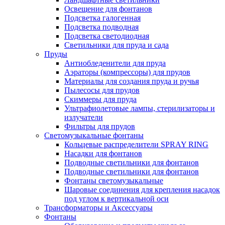
Освещение для фонтанов
Подсветка галогенная
Подсветка подводная
Подсветка светодиодная
Светильники для пруда и сада
Пруды
Антиобледенители для пруда
Аэраторы (компрессоры) для прудов
Материалы для создания пруда и ручья
Пылесосы для прудов
Скиммеры для пруда
Ультрафиолетовые лампы, стерилизаторы и
излучатели
Фильтры для прудов
Светомузыкальные фонтаны
Кольцевые распределители SPRAY RING
Насадки для фонтанов
Подводные светильники для фонтанов
Подводные светильники для фонтанов
Фонтаны светомузыкальные
Шаровые соединения для крепления насадок
под углом к вертикальной оси
Трансформаторы и Аксессуары
Фонтаны