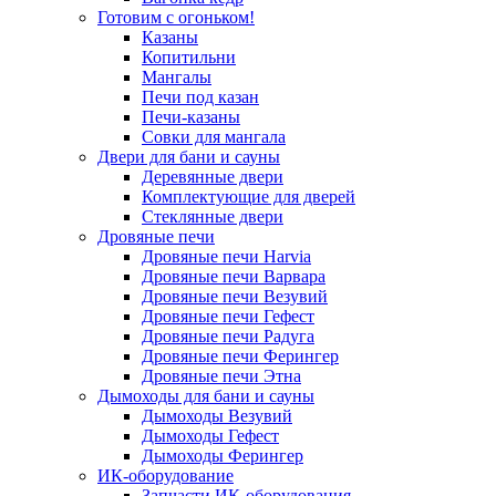
Готовим с огоньком!
Казаны
Копитильни
Мангалы
Печи под казан
Печи-казаны
Совки для мангала
Двери для бани и сауны
Деревянные двери
Комплектующие для дверей
Стеклянные двери
Дровяные печи
Дровяные печи Harvia
Дровяные печи Варвара
Дровяные печи Везувий
Дровяные печи Гефест
Дровяные печи Радуга
Дровяные печи Ферингер
Дровяные печи Этна
Дымоходы для бани и сауны
Дымоходы Везувий
Дымоходы Гефест
Дымоходы Ферингер
ИК-оборудование
Запчасти ИК-оборудования