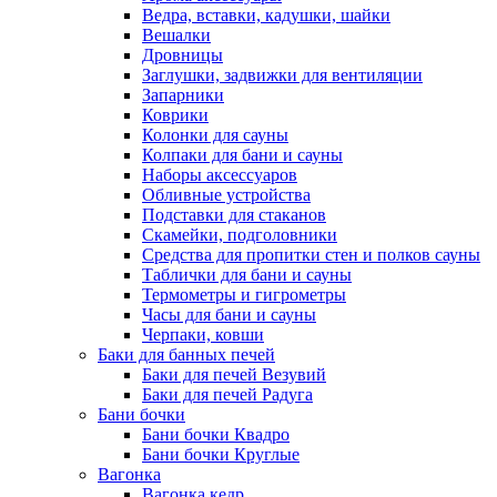
Ведра, вставки, кадушки, шайки
Вешалки
Дровницы
Заглушки, задвижки для вентиляции
Запарники
Коврики
Колонки для сауны
Колпаки для бани и сауны
Наборы аксессуаров
Обливные устройства
Подставки для стаканов
Скамейки, подголовники
Средства для пропитки стен и полков сауны
Таблички для бани и сауны
Термометры и гигрометры
Часы для бани и сауны
Черпаки, ковши
Баки для банных печей
Баки для печей Везувий
Баки для печей Радуга
Бани бочки
Бани бочки Квадро
Бани бочки Круглые
Вагонка
Вагонка кедр