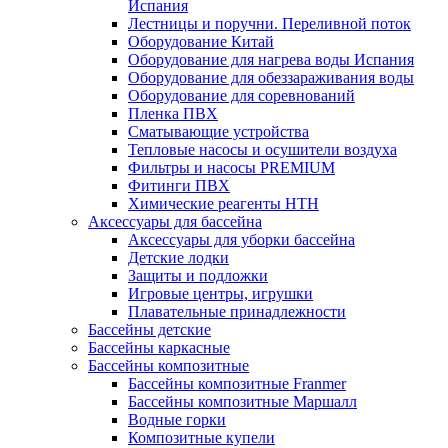
Испания
Лестницы и поручни. Переливной поток
Оборудование Китай
Оборудование для нагрева воды Испания
Оборудование для обеззараживания воды
Оборудование для соревнований
Пленка ПВХ
Сматывающие устройства
Тепловые насосы и осушители воздуха
Фильтры и насосы PREMIUM
Фитинги ПВХ
Химические реагенты HTH
Аксессуары для бассейна
Аксессуары для уборки бассейна
Детские лодки
Защиты и подложки
Игровые центры, игрушки
Плавательные принадлежности
Бассейны детские
Бассейны каркасные
Бассейны композитные
Бассейны композитные Franmer
Бассейны композитные Маршалл
Водные горки
Композитные купели