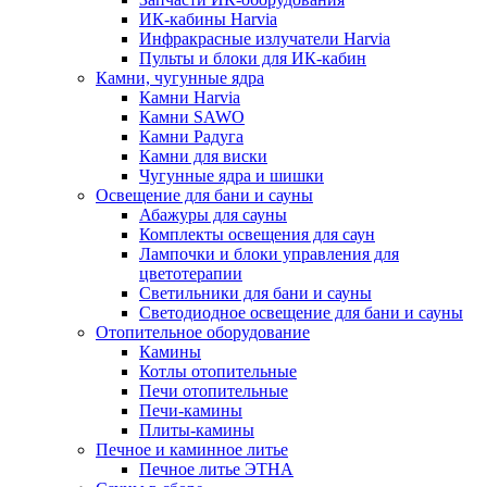
ИК-кабины Harvia
Инфракрасные излучатели Harvia
Пульты и блоки для ИК-кабин
Камни, чугунные ядра
Камни Harvia
Камни SAWO
Камни Радуга
Камни для виски
Чугунные ядра и шишки
Освещение для бани и сауны
Абажуры для сауны
Комплекты освещения для саун
Лампочки и блоки управления для
цветотерапии
Светильники для бани и сауны
Светодиодное освещение для бани и сауны
Отопительное оборудование
Камины
Котлы отопительные
Печи отопительные
Печи-камины
Плиты-камины
Печное и каминное литье
Печное литье ЭТНА