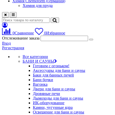
Химия Chemoform (Германия)
Химия для пруда
0
Сравнение
0
Избранное
Отслеживание заказа
Вход
Регистрация
Все категории
БАНИ И САУНЫ
Готовим с огоньком!
Аксессуары для бани и сауны
Баки для банных печей
Бани бочки
Вагонка
Двери для бани и сауны
Дровяные печи
Дымоходы для бани и сауны
ИК-оборудование
Камни, чугунные ядра
Освещение для бани и сауны