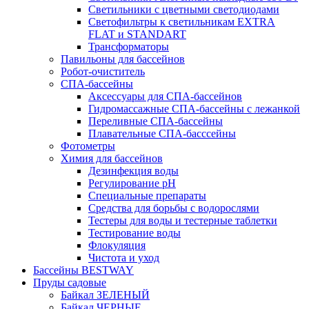
Светильники с цветными светодиодами
Светофильтры к светильникам EXTRA
FLAT и STANDART
Трансформаторы
Павильоны для бассейнов
Робот-очиститель
СПА-бассейны
Аксессуары для СПА-бассейнов
Гидромассажные СПА-бассейны с лежанкой
Переливные СПА-бассейны
Плавательные СПА-басссейны
Фотометры
Химия для бассейнов
Дезинфекция воды
Регулирование pH
Специальные препараты
Средства для борьбы с водорослями
Тестеры для воды и тестерные таблетки
Тестирование воды
Флокуляция
Чистота и уход
Бассейны BESTWAY
Пруды садовые
Байкал ЗЕЛЕНЫЙ
Байкал ЧЕРНЫЕ