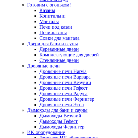
Готовим с огоньком!
Казаны
Копитильни
Мангалы
Печи под казан
Печи-казаны
Совки для мангала
Двери для бани и сауны
Деревянные двери
Комплектующие для дверей
Стеклянные двери
Дровяные печи
Дровяные печи Harvia
Дровяные печи Варвара
Дровяные печи Везувий
Дровяные печи Гефест
Дровяные печи Радуга
Дровяные печи Ферингер
Дровяные печи Этна
Дымоходы для бани и сауны
Дымоходы Везувий
Дымоходы Гефест
Дымоходы Ферингер
ИК-оборудование
Запчасти ИК-оборудования