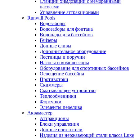
Станции химдозации с мембранными
насосами
Управление аттракционами
Runwill Pools
Водозаборы
Водозаборы для фонтана
Водопады для бассейнов
Гейзеры
Донные сливы
Дополнительное оборудование
Лестницы и поручни
Насосы и компрессоры
Оборудование для спортивных бассейнов
Освещение бассейна
Противотоки
Скиммеры
Сматывающее устройство
Теплообменники
Форсунки
Элементы перелива
Аквамастер
Аттракционы
Блоки управления
Донные очистители
Изделия из нержавеющей стали класса Luxe