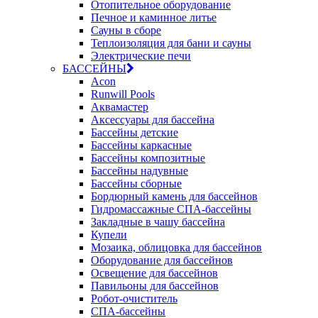
Отопительное оборудование
Печное и каминное литье
Сауны в сборе
Теплоизоляция для бани и сауны
Электрические печи
БАССЕЙНЫ
Acon
Runwill Pools
Аквамастер
Аксессуары для бассейна
Бассейны детские
Бассейны каркасные
Бассейны композитные
Бассейны надувные
Бассейны сборные
Бордюрный камень для бассейнов
Гидромассажные СПА-бассейны
Закладные в чашу бассейна
Купели
Мозаика, облицовка для бассейнов
Оборудование для бассейнов
Освещение для бассейнов
Павильоны для бассейнов
Робот-очиститель
СПА-бассейны