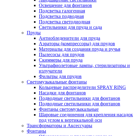
Освещение для фонтанов
Подсветка галогенная
Подсветка подводная
Подсветка светодиодная
Светильники для пруда и сада
Пруды
Антиобледенители для пруда
Аэраторы (компрессоры) для прудов
Материалы для создания пруда и ручья
Пылесосы для прудов
Скиммеры для пруда
Ультрафиолетовые лампы, стерилизаторы и
излучатели
Фильтры для прудов
Светомузыкальные фонтаны
Кольцевые распределители SPRAY RING
Насадки для фонтанов
Подводные светильники для фонтанов
Подводные светильники для фонтанов
Фонтаны светомузыкальные
Шаровые соединения для крепления насадок
под углом к вертикальной оси
Трансформаторы и Аксессуары
Фонтаны