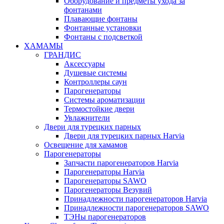
Оборудование и предметы ухода за
фонтанами
Плавающие фонтаны
Фонтанные установки
Фонтаны с подсветкой
ХАМАМЫ
ГРАНДИС
Аксессуары
Душевые системы
Контроллеры саун
Парогенераторы
Системы ароматизации
Термостойкие двери
Увлажнители
Двери для турецких парных
Двери для турецких парных Harvia
Освещение для хамамов
Парогенераторы
Запчасти парогенераторов Harvia
Парогенераторы Harvia
Парогенераторы SAWO
Парогенераторы Везувий
Принадлежности парогенераторов Harvia
Принадлежности парогенераторов SAWO
ТЭНы парогенераторов