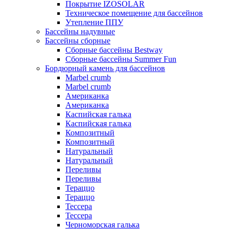
Покрытие IZOSOLAR
Техническое помещение для бассейнов
Утепление ППУ
Бассейны надувные
Бассейны сборные
Сборные бассейны Bestway
Сборные бассейны Summer Fun
Бордюрный камень для бассейнов
Marbel crumb
Marbel crumb
Американка
Американка
Каспийская галька
Каспийская галька
Композитный
Композитный
Натуральный
Натуральный
Переливы
Переливы
Тераццо
Тераццо
Тессера
Тессера
Черноморская галька