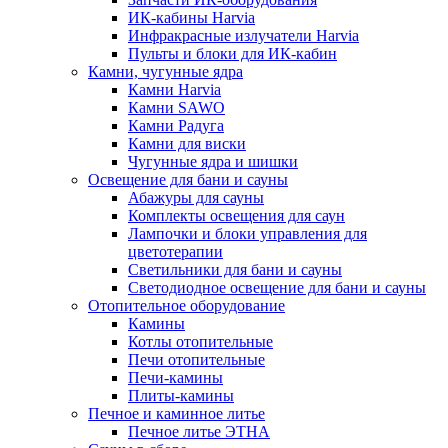
ИК-кабины Harvia
Инфракрасные излучатели Harvia
Пульты и блоки для ИК-кабин
Камни, чугунные ядра
Камни Harvia
Камни SAWO
Камни Радуга
Камни для виски
Чугунные ядра и шишки
Освещение для бани и сауны
Абажуры для сауны
Комплекты освещения для саун
Лампочки и блоки управления для
цветотерапии
Светильники для бани и сауны
Светодиодное освещение для бани и сауны
Отопительное оборудование
Камины
Котлы отопительные
Печи отопительные
Печи-камины
Плиты-камины
Печное и каминное литье
Печное литье ЭТНА