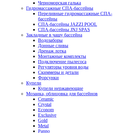
Черноморская галька
Гидромассажные СПА-бассейны
Переливные гидромассажные СПА-
бассейны
СПА-бассейны JAZZI POOL
СПА-бассейны JNJ SPAS
Закладные в чашу бассейна
Водозаборы
Донные сливы
Дренаж лотка
Монтажные комплекты
Подключение пылесоса
Регуляторы уровня воды
Скиммеры и детали
Форсунки
Купели
Купели нержавеющие
Мозаика, облицовка для бассейнов
Ceramic
Crystal
Econom
Exclusive
Gold
Metal
Panno