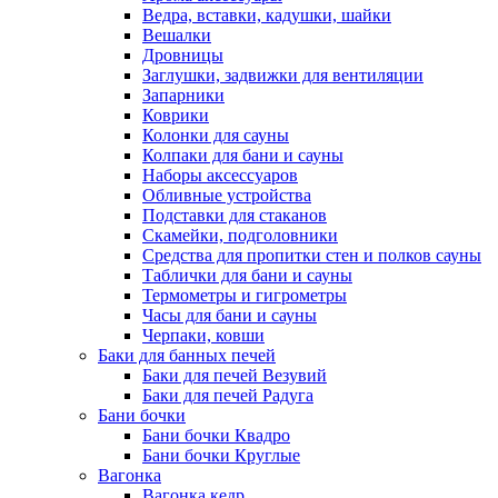
Ведра, вставки, кадушки, шайки
Вешалки
Дровницы
Заглушки, задвижки для вентиляции
Запарники
Коврики
Колонки для сауны
Колпаки для бани и сауны
Наборы аксессуаров
Обливные устройства
Подставки для стаканов
Скамейки, подголовники
Средства для пропитки стен и полков сауны
Таблички для бани и сауны
Термометры и гигрометры
Часы для бани и сауны
Черпаки, ковши
Баки для банных печей
Баки для печей Везувий
Баки для печей Радуга
Бани бочки
Бани бочки Квадро
Бани бочки Круглые
Вагонка
Вагонка кедр