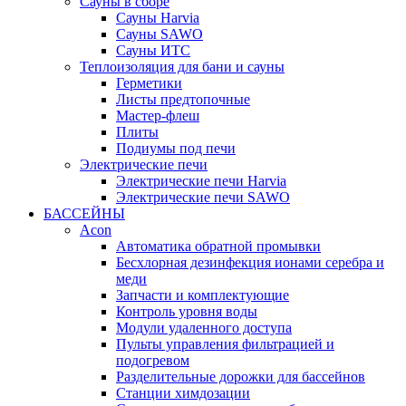
Сауны в сборе
Cауны Harvia
Сауны SAWO
Сауны ИТС
Теплоизоляция для бани и сауны
Герметики
Листы предтопочные
Мастер-флеш
Плиты
Подиумы под печи
Электрические печи
Электрические печи Harvia
Электрические печи SAWO
БАССЕЙНЫ
Acon
Автоматика обратной промывки
Беcхлорная дезинфекция ионами серебра и
меди
Запчасти и комплектующие
Контроль уровня воды
Модули удаленного доступа
Пульты управления фильтрацией и
подогревом
Разделительные дорожки для бассейнов
Станции химдозации