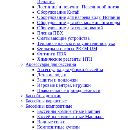
Испания
Лестницы и поручни. Переливной поток
Оборудование Китай
Оборудование для нагрева воды Испания
Оборудование для обеззараживания воды
Оборудование для соревнований
Пленка ПВХ
Сматывающие устройства
Тепловые насосы и осушители воздуха
Фильтры и насосы PREMIUM
Фитинги ПВХ
Химические реагенты HTH
Аксессуары для бассейна
Аксессуары для уборки бассейна
Детские лодки
Защиты и подложки
Игровые центры, игрушки
Плавательные принадлежности
Бассейны детские
Бассейны каркасные
Бассейны композитные
Бассейны композитные Franmer
Бассейны композитные Маршалл
Водные горки
Композитные купели