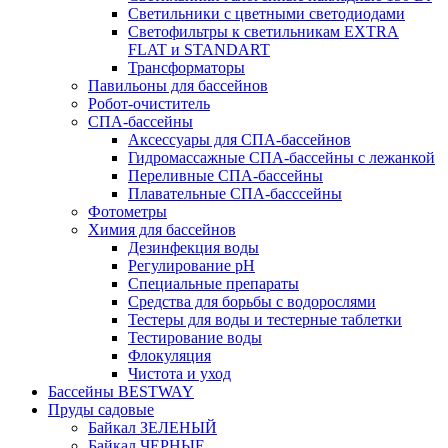
Светильники с цветными светодиодами
Светофильтры к светильникам EXTRA
FLAT и STANDART
Трансформаторы
Павильоны для бассейнов
Робот-очиститель
СПА-бассейны
Аксессуары для СПА-бассейнов
Гидромассажные СПА-бассейны с лежанкой
Переливные СПА-бассейны
Плавательные СПА-басссейны
Фотометры
Химия для бассейнов
Дезинфекция воды
Регулирование pH
Специальные препараты
Средства для борьбы с водорослями
Тестеры для воды и тестерные таблетки
Тестирование воды
Флокуляция
Чистота и уход
Бассейны BESTWAY
Пруды садовые
Байкал ЗЕЛЕНЫЙ
Байкал ЧЕРНЫЕ