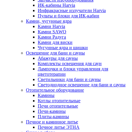
ИК-кабины Harvia
Инфракрасные излучатели Harvia
Пульты и блоки для ИК-кабин
Камни, чугунные ядра
Камни Harvia
Камни SAWO
Камни Радуга
Камни для виски
Чугунные ядра и шишки
Освещение для бани и сауны
Абажуры для сауны
Комплекты освещения для саун
Лампочки и блоки управления для
цветотерапии
Светильники для бани и сауны
Светодиодное освещение для бани и сауны
Отопительное оборудование
Камины
Котлы отопительные
Печи отопительные
Печи-камины
Плиты-камины
Печное и каминное литье
Печное литье ЭТНА