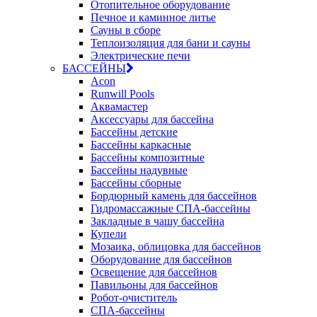
Отопительное оборудование
Печное и каминное литье
Сауны в сборе
Теплоизоляция для бани и сауны
Электрические печи
БАССЕЙНЫ
Acon
Runwill Pools
Аквамастер
Аксессуары для бассейна
Бассейны детские
Бассейны каркасные
Бассейны композитные
Бассейны надувные
Бассейны сборные
Бордюрный камень для бассейнов
Гидромассажные СПА-бассейны
Закладные в чашу бассейна
Купели
Мозаика, облицовка для бассейнов
Оборудование для бассейнов
Освещение для бассейнов
Павильоны для бассейнов
Робот-очиститель
СПА-бассейны