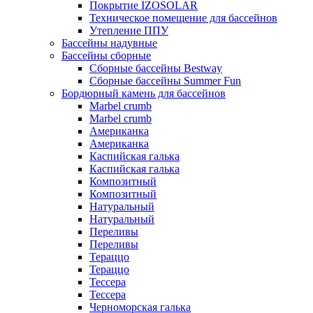
Покрытие IZOSOLAR
Техническое помещение для бассейнов
Утепление ППУ
Бассейны надувные
Бассейны сборные
Сборные бассейны Bestway
Сборные бассейны Summer Fun
Бордюрный камень для бассейнов
Marbel crumb
Marbel crumb
Американка
Американка
Каспийская галька
Каспийская галька
Композитный
Композитный
Натуральный
Натуральный
Переливы
Переливы
Тераццо
Тераццо
Тессера
Тессера
Черноморская галька