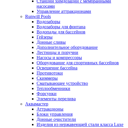
Станции химдозации с мембранными
насосами
Управление аттракционами
Runwill Pools
Водозаборы
Водозаборы для фонтана
Водопады для бассейнов
Гейзеры
Донные сливы
Дополнительное оборудование
Лестницы и поручни
Насосы и компрессоры
Оборудование для спортивных бассейнов
Освещение бассейна
Противотоки
Скиммеры
Сматывающее устройство
Теплообменники
Форсунки
Элементы перелива
Аквамастер
Аттракционы
Блоки управления
Донные очистители
Изделия из нержавеющей стали класса Luxe