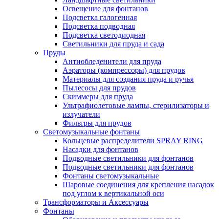
Освещение для фонтанов
Подсветка галогенная
Подсветка подводная
Подсветка светодиодная
Светильники для пруда и сада
Пруды
Антиобледенители для пруда
Аэраторы (компрессоры) для прудов
Материалы для создания пруда и ручья
Пылесосы для прудов
Скиммеры для пруда
Ультрафиолетовые лампы, стерилизаторы и
излучатели
Фильтры для прудов
Светомузыкальные фонтаны
Кольцевые распределители SPRAY RING
Насадки для фонтанов
Подводные светильники для фонтанов
Подводные светильники для фонтанов
Фонтаны светомузыкальные
Шаровые соединения для крепления насадок
под углом к вертикальной оси
Трансформаторы и Аксессуары
Фонтаны