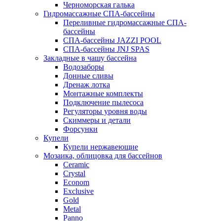
Черноморская галька
Гидромассажные СПА-бассейны
Переливные гидромассажные СПА-
бассейны
СПА-бассейны JAZZI POOL
СПА-бассейны JNJ SPAS
Закладные в чашу бассейна
Водозаборы
Донные сливы
Дренаж лотка
Монтажные комплекты
Подключение пылесоса
Регуляторы уровня воды
Скиммеры и детали
Форсунки
Купели
Купели нержавеющие
Мозаика, облицовка для бассейнов
Ceramic
Crystal
Econom
Exclusive
Gold
Metal
Panno