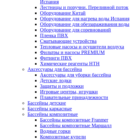
Испания
Лестницы и поручни. Переливной поток
Оборудование Китай
Оборудование для нагрева воды Испания
Оборудование для обеззараживания воды
Оборудование для соревнований
Пленка ПВХ
Сматывающие устройства
Тепловые насосы и осушители воздуха
Фильтры и насосы PREMIUM
Фитинги ПВХ
Химические реагенты HTH
Аксессуары для бассейна
Аксессуары для уборки бассейна
Детские лодки
Защиты и подложки
Игровые центры, игрушки
Плавательные принадлежности
Бассейны детские
Бассейны каркасные
Бассейны композитные
Бассейны композитные Franmer
Бассейны композитные Маршалл
Водные горки
Композитные купели