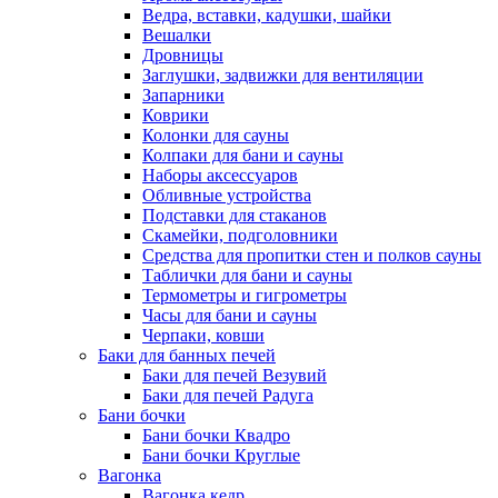
Ведра, вставки, кадушки, шайки
Вешалки
Дровницы
Заглушки, задвижки для вентиляции
Запарники
Коврики
Колонки для сауны
Колпаки для бани и сауны
Наборы аксессуаров
Обливные устройства
Подставки для стаканов
Скамейки, подголовники
Средства для пропитки стен и полков сауны
Таблички для бани и сауны
Термометры и гигрометры
Часы для бани и сауны
Черпаки, ковши
Баки для банных печей
Баки для печей Везувий
Баки для печей Радуга
Бани бочки
Бани бочки Квадро
Бани бочки Круглые
Вагонка
Вагонка кедр