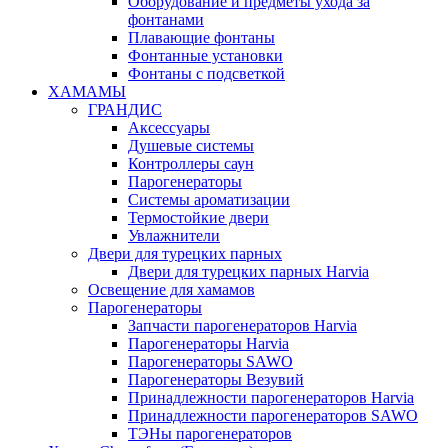
Оборудование и предметы ухода за
фонтанами
Плавающие фонтаны
Фонтанные установки
Фонтаны с подсветкой
ХАМАМЫ
ГРАНДИС
Аксессуары
Душевые системы
Контроллеры саун
Парогенераторы
Системы ароматизации
Термостойкие двери
Увлажнители
Двери для турецких парных
Двери для турецких парных Harvia
Освещение для хамамов
Парогенераторы
Запчасти парогенераторов Harvia
Парогенераторы Harvia
Парогенераторы SAWO
Парогенераторы Везувий
Принадлежности парогенераторов Harvia
Принадлежности парогенераторов SAWO
ТЭНы парогенераторов