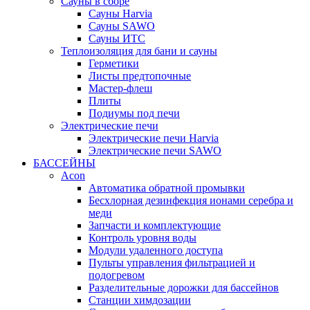
Сауны в сборе
Cауны Harvia
Сауны SAWO
Сауны ИТС
Теплоизоляция для бани и сауны
Герметики
Листы предтопочные
Мастер-флеш
Плиты
Подиумы под печи
Электрические печи
Электрические печи Harvia
Электрические печи SAWO
БАССЕЙНЫ
Acon
Автоматика обратной промывки
Беcхлорная дезинфекция ионами серебра и
меди
Запчасти и комплектующие
Контроль уровня воды
Модули удаленного доступа
Пульты управления фильтрацией и
подогревом
Разделительные дорожки для бассейнов
Станции химдозации