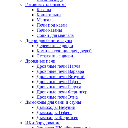
Готовим с огоньком!
Казаны
Копитильни
Мангалы
Печи под казан
Печи-казаны
Совки для мангала
Двери для бани и сауны
Деревянные двери
Комплектующие для дверей
Стеклянные двери
Дровяные печи
Дровяные печи Harvia
Дровяные печи Варвара
Дровяные печи Везувий
Дровяные печи Гефест
Дровяные печи Радуга
Дровяные печи Ферингер
Дровяные печи Этна
Дымоходы для бани и сауны
Дымоходы Везувий
Дымоходы Гефест
Дымоходы Ферингер
ИК-оборудование
Запчасти ИК-оборудования