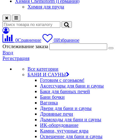
Химия Chemoform (Германия)
Химия для пруда
0
Сравнение
0
Избранное
Отслеживание заказа
Вход
Регистрация
Все категории
БАНИ И САУНЫ
Готовим с огоньком!
Аксессуары для бани и сауны
Баки для банных печей
Бани бочки
Вагонка
Двери для бани и сауны
Дровяные печи
Дымоходы для бани и сауны
ИК-оборудование
Камни, чугунные ядра
Освещение для бани и сауны