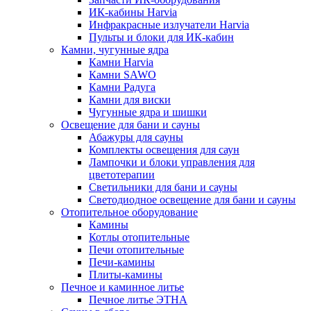
ИК-кабины Harvia
Инфракрасные излучатели Harvia
Пульты и блоки для ИК-кабин
Камни, чугунные ядра
Камни Harvia
Камни SAWO
Камни Радуга
Камни для виски
Чугунные ядра и шишки
Освещение для бани и сауны
Абажуры для сауны
Комплекты освещения для саун
Лампочки и блоки управления для
цветотерапии
Светильники для бани и сауны
Светодиодное освещение для бани и сауны
Отопительное оборудование
Камины
Котлы отопительные
Печи отопительные
Печи-камины
Плиты-камины
Печное и каминное литье
Печное литье ЭТНА