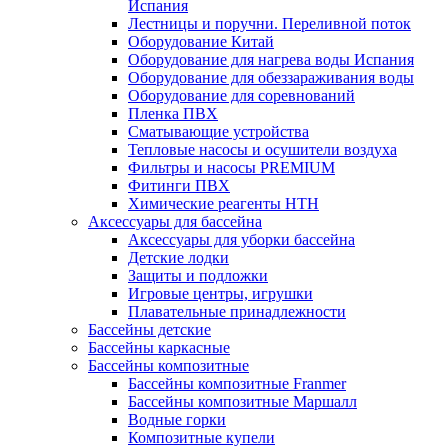
Испания
Лестницы и поручни. Переливной поток
Оборудование Китай
Оборудование для нагрева воды Испания
Оборудование для обеззараживания воды
Оборудование для соревнований
Пленка ПВХ
Сматывающие устройства
Тепловые насосы и осушители воздуха
Фильтры и насосы PREMIUM
Фитинги ПВХ
Химические реагенты HTH
Аксессуары для бассейна
Аксессуары для уборки бассейна
Детские лодки
Защиты и подложки
Игровые центры, игрушки
Плавательные принадлежности
Бассейны детские
Бассейны каркасные
Бассейны композитные
Бассейны композитные Franmer
Бассейны композитные Маршалл
Водные горки
Композитные купели