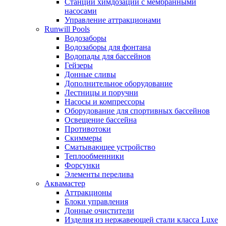
Станции химдозации с мембранными
насосами
Управление аттракционами
Runwill Pools
Водозаборы
Водозаборы для фонтана
Водопады для бассейнов
Гейзеры
Донные сливы
Дополнительное оборудование
Лестницы и поручни
Насосы и компрессоры
Оборудование для спортивных бассейнов
Освещение бассейна
Противотоки
Скиммеры
Сматывающее устройство
Теплообменники
Форсунки
Элементы перелива
Аквамастер
Аттракционы
Блоки управления
Донные очистители
Изделия из нержавеющей стали класса Luxe