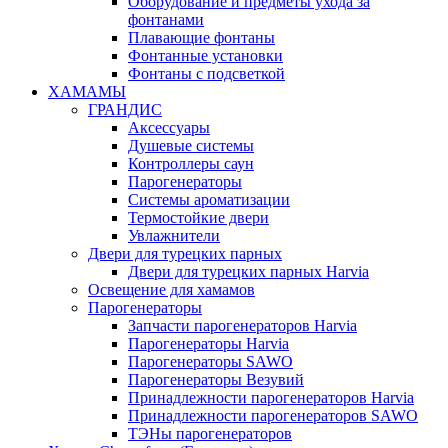
Оборудование и предметы ухода за
фонтанами
Плавающие фонтаны
Фонтанные установки
Фонтаны с подсветкой
ХАМАМЫ
ГРАНДИС
Аксессуары
Душевые системы
Контроллеры саун
Парогенераторы
Системы ароматизации
Термостойкие двери
Увлажнители
Двери для турецких парных
Двери для турецких парных Harvia
Освещение для хамамов
Парогенераторы
Запчасти парогенераторов Harvia
Парогенераторы Harvia
Парогенераторы SAWO
Парогенераторы Везувий
Принадлежности парогенераторов Harvia
Принадлежности парогенераторов SAWO
ТЭНы парогенераторов