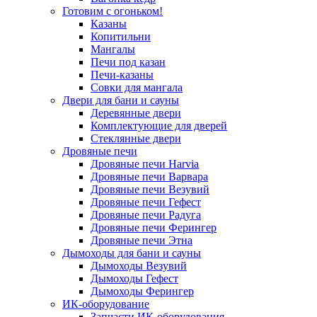
Готовим с огоньком!
Казаны
Копитильни
Мангалы
Печи под казан
Печи-казаны
Совки для мангала
Двери для бани и сауны
Деревянные двери
Комплектующие для дверей
Стеклянные двери
Дровяные печи
Дровяные печи Harvia
Дровяные печи Варвара
Дровяные печи Везувий
Дровяные печи Гефест
Дровяные печи Радуга
Дровяные печи Ферингер
Дровяные печи Этна
Дымоходы для бани и сауны
Дымоходы Везувий
Дымоходы Гефест
Дымоходы Ферингер
ИК-оборудование
Запчасти ИК-оборудования