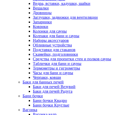
Ведра, вставки, кадушки, шайки
Вешалки
Дровницы
Заглушки, задвижки для вентиляции
Запарники
Коврики
Колонки для сауны
Колпаки для бани и сауны
Наборы аксессуаров
Обливные устройства
Подставки для стаканов
Скамейки, подголовники
Средства для пропитки стен и полков сауны
Таблички для бани и сауны
Термометры и гигрометры
Часы для бани и сауны
Черпаки, ковши
Баки для банных печей
Баки для печей Везувий
Баки для печей Радуга
Бани бочки
Бани бочки Квадро
Бани бочки Круглые
Вагонка
Вагонка кедр