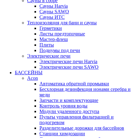
Сауны в сборе
Cауны Harvia
Сауны SAWO
Сауны ИТС
Теплоизоляция для бани и сауны
Герметики
Листы предтопочные
Мастер-флеш
Плиты
Подиумы под печи
Электрические печи
Электрические печи Harvia
Электрические печи SAWO
БАССЕЙНЫ
Acon
Автоматика обратной промывки
Беcхлорная дезинфекция ионами серебра и
меди
Запчасти и комплектующие
Контроль уровня воды
Модули удаленного доступа
Пульты управления фильтрацией и
подогревом
Разделительные дорожки для бассейнов
Станции химдозации