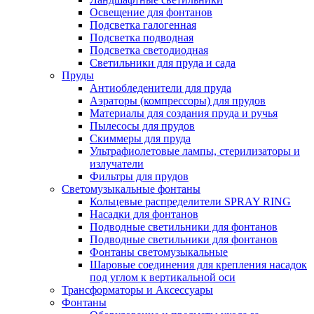
Освещение для фонтанов
Подсветка галогенная
Подсветка подводная
Подсветка светодиодная
Светильники для пруда и сада
Пруды
Антиобледенители для пруда
Аэраторы (компрессоры) для прудов
Материалы для создания пруда и ручья
Пылесосы для прудов
Скиммеры для пруда
Ультрафиолетовые лампы, стерилизаторы и
излучатели
Фильтры для прудов
Светомузыкальные фонтаны
Кольцевые распределители SPRAY RING
Насадки для фонтанов
Подводные светильники для фонтанов
Подводные светильники для фонтанов
Фонтаны светомузыкальные
Шаровые соединения для крепления насадок
под углом к вертикальной оси
Трансформаторы и Аксессуары
Фонтаны