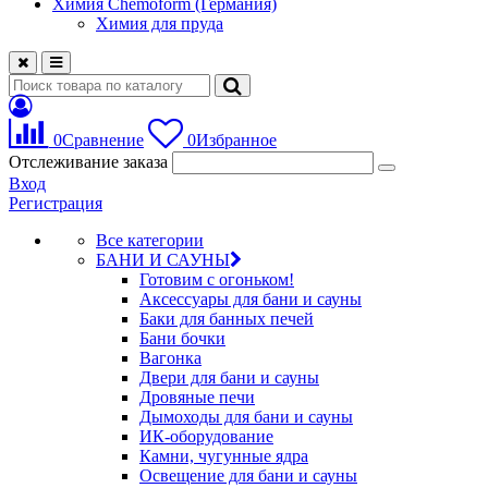
Химия Chemoform (Германия)
Химия для пруда
0
Сравнение
0
Избранное
Отслеживание заказа
Вход
Регистрация
Все категории
БАНИ И САУНЫ
Готовим с огоньком!
Аксессуары для бани и сауны
Баки для банных печей
Бани бочки
Вагонка
Двери для бани и сауны
Дровяные печи
Дымоходы для бани и сауны
ИК-оборудование
Камни, чугунные ядра
Освещение для бани и сауны