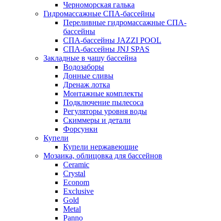
Черноморская галька
Гидромассажные СПА-бассейны
Переливные гидромассажные СПА-
бассейны
СПА-бассейны JAZZI POOL
СПА-бассейны JNJ SPAS
Закладные в чашу бассейна
Водозаборы
Донные сливы
Дренаж лотка
Монтажные комплекты
Подключение пылесоса
Регуляторы уровня воды
Скиммеры и детали
Форсунки
Купели
Купели нержавеющие
Мозаика, облицовка для бассейнов
Ceramic
Crystal
Econom
Exclusive
Gold
Metal
Panno