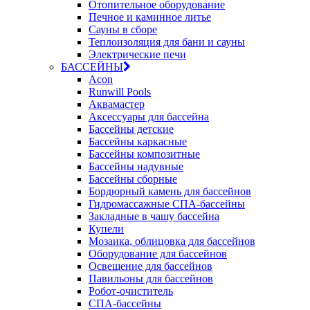
Отопительное оборудование
Печное и каминное литье
Сауны в сборе
Теплоизоляция для бани и сауны
Электрические печи
БАССЕЙНЫ
Acon
Runwill Pools
Аквамастер
Аксессуары для бассейна
Бассейны детские
Бассейны каркасные
Бассейны композитные
Бассейны надувные
Бассейны сборные
Бордюрный камень для бассейнов
Гидромассажные СПА-бассейны
Закладные в чашу бассейна
Купели
Мозаика, облицовка для бассейнов
Оборудование для бассейнов
Освещение для бассейнов
Павильоны для бассейнов
Робот-очиститель
СПА-бассейны