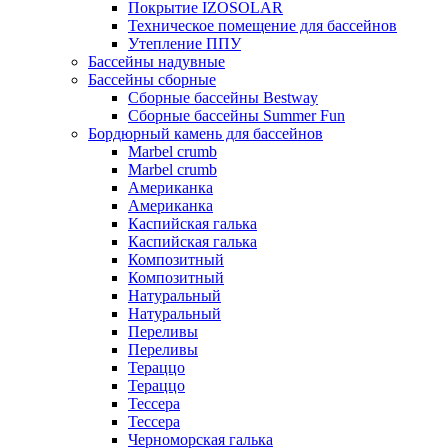
Покрытие IZOSOLAR
Техническое помещение для бассейнов
Утепление ППУ
Бассейны надувные
Бассейны сборные
Сборные бассейны Bestway
Сборные бассейны Summer Fun
Бордюрный камень для бассейнов
Marbel crumb
Marbel crumb
Американка
Американка
Каспийская галька
Каспийская галька
Композитный
Композитный
Натуральный
Натуральный
Переливы
Переливы
Тераццо
Тераццо
Тессера
Тессера
Черноморская галька