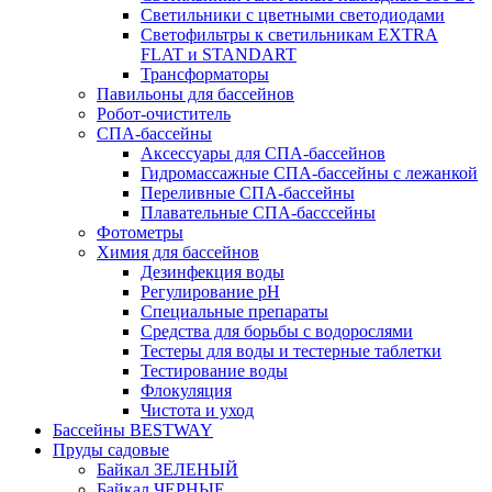
Светильники с цветными светодиодами
Светофильтры к светильникам EXTRA
FLAT и STANDART
Трансформаторы
Павильоны для бассейнов
Робот-очиститель
СПА-бассейны
Аксессуары для СПА-бассейнов
Гидромассажные СПА-бассейны с лежанкой
Переливные СПА-бассейны
Плавательные СПА-басссейны
Фотометры
Химия для бассейнов
Дезинфекция воды
Регулирование pH
Специальные препараты
Средства для борьбы с водорослями
Тестеры для воды и тестерные таблетки
Тестирование воды
Флокуляция
Чистота и уход
Бассейны BESTWAY
Пруды садовые
Байкал ЗЕЛЕНЫЙ
Байкал ЧЕРНЫЕ