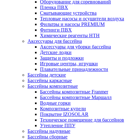
Оборудование для соревнований
Пленка ПВХ
Сматывающие устройства
Тепловые насосы и осушители воздуха
Фильтры и насосы PREMIUM
Фитинги ПВХ
Химические реагенты HTH
Аксессуары для бассейна
Аксессуары для уборки бассейна
Детские лодки
Защиты и подложки
Игровые центры, игрушки
Плавательные принадлежности
Бассейны детские
Бассейны каркасные
Бассейны композитные
Бассейны композитные Franmer
Бассейны композитные Маршалл
Водные горки
Композитные купели
Покрытие IZOSOLAR
Техническое помещение для бассейнов
Утепление ППУ
Бассейны надувные
Бассейны сборные