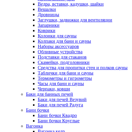
Ведра, вставки, кадушки, шайки
Вешалки
Дровницы
Заглушки, задвижки для вентиляции
Запарники
Коврики
Колонки для сауны
Колпаки для бани и сауны
Наборы аксессуаров
Обливные устройства
Подставки для стаканов
Скамейки, подголовники
Средства для пропитки стен и полков сауны
Таблички для бани и сауны
Термометры и гигрометры
Часы для бани и сауны
Черпаки, ковши
Баки для банных печей
Баки для печей Везувий
Баки для печей Радуга
Бани бочки
Бани бочки Квадро
Бани бочки Круглые
Вагонка
Вагонка кедр