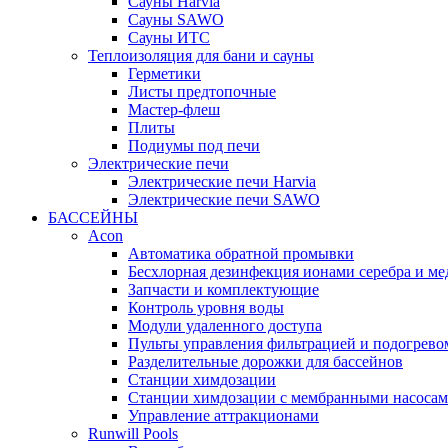
Cауны Harvia
Сауны SAWO
Сауны ИТС
Теплоизоляция для бани и сауны
Герметики
Листы предтопочные
Мастер-флеш
Плиты
Подиумы под печи
Электрические печи
Электрические печи Harvia
Электрические печи SAWO
БАССЕЙНЫ
Acon
Автоматика обратной промывки
Беcхлорная дезинфекция ионами серебра и ме
Запчасти и комплектующие
Контроль уровня воды
Модули удаленного доступа
Пульты управления фильтрацией и подогрево
Разделительные дорожки для бассейнов
Станции химдозации
Станции химдозации с мембранными насоса
Управление аттракционами
Runwill Pools