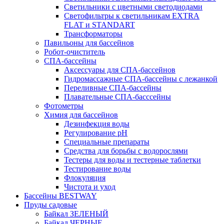
Светильники с цветными светодиодами
Светофильтры к светильникам EXTRA
FLAT и STANDART
Трансформаторы
Павильоны для бассейнов
Робот-очиститель
СПА-бассейны
Аксессуары для СПА-бассейнов
Гидромассажные СПА-бассейны с лежанкой
Переливные СПА-бассейны
Плавательные СПА-басссейны
Фотометры
Химия для бассейнов
Дезинфекция воды
Регулирование pH
Специальные препараты
Средства для борьбы с водорослями
Тестеры для воды и тестерные таблетки
Тестирование воды
Флокуляция
Чистота и уход
Бассейны BESTWAY
Пруды садовые
Байкал ЗЕЛЕНЫЙ
Байкал ЧЕРНЫЕ