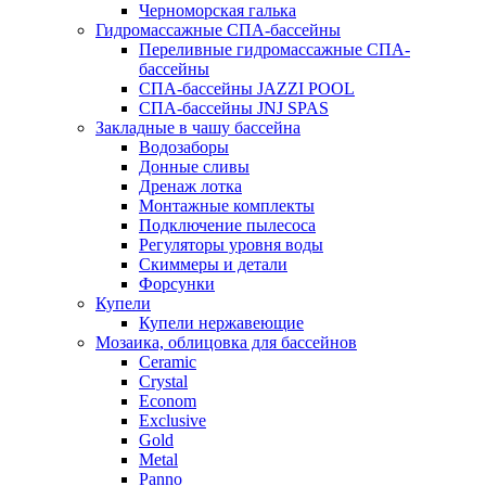
Черноморская галька
Гидромассажные СПА-бассейны
Переливные гидромассажные СПА-
бассейны
СПА-бассейны JAZZI POOL
СПА-бассейны JNJ SPAS
Закладные в чашу бассейна
Водозаборы
Донные сливы
Дренаж лотка
Монтажные комплекты
Подключение пылесоса
Регуляторы уровня воды
Скиммеры и детали
Форсунки
Купели
Купели нержавеющие
Мозаика, облицовка для бассейнов
Ceramic
Crystal
Econom
Exclusive
Gold
Metal
Panno