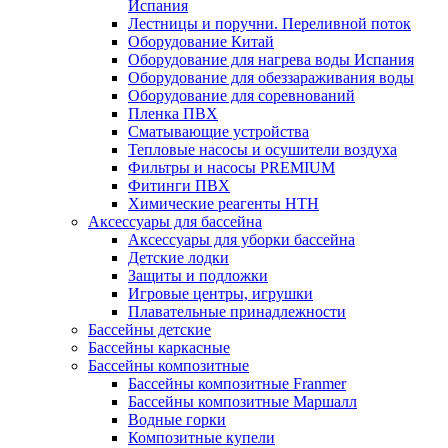
Испания
Лестницы и поручни. Переливной поток
Оборудование Китай
Оборудование для нагрева воды Испания
Оборудование для обеззараживания воды
Оборудование для соревнований
Пленка ПВХ
Сматывающие устройства
Тепловые насосы и осушители воздуха
Фильтры и насосы PREMIUM
Фитинги ПВХ
Химические реагенты HTH
Аксессуары для бассейна
Аксессуары для уборки бассейна
Детские лодки
Защиты и подложки
Игровые центры, игрушки
Плавательные принадлежности
Бассейны детские
Бассейны каркасные
Бассейны композитные
Бассейны композитные Franmer
Бассейны композитные Маршалл
Водные горки
Композитные купели