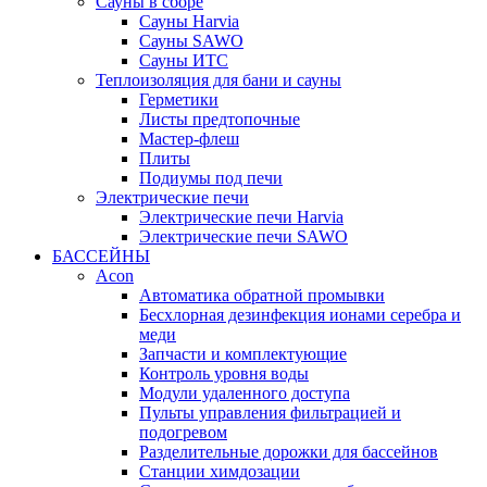
Сауны в сборе
Cауны Harvia
Сауны SAWO
Сауны ИТС
Теплоизоляция для бани и сауны
Герметики
Листы предтопочные
Мастер-флеш
Плиты
Подиумы под печи
Электрические печи
Электрические печи Harvia
Электрические печи SAWO
БАССЕЙНЫ
Acon
Автоматика обратной промывки
Беcхлорная дезинфекция ионами серебра и
меди
Запчасти и комплектующие
Контроль уровня воды
Модули удаленного доступа
Пульты управления фильтрацией и
подогревом
Разделительные дорожки для бассейнов
Станции химдозации