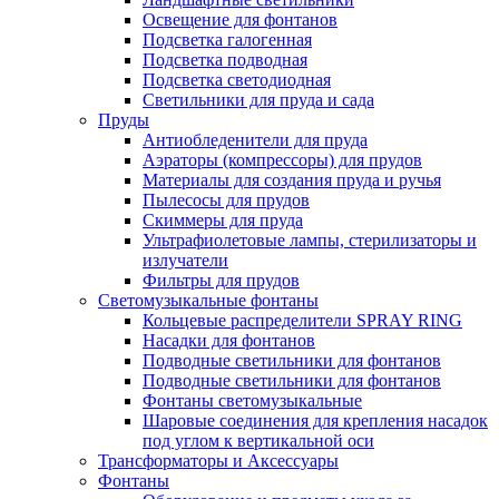
Освещение для фонтанов
Подсветка галогенная
Подсветка подводная
Подсветка светодиодная
Светильники для пруда и сада
Пруды
Антиобледенители для пруда
Аэраторы (компрессоры) для прудов
Материалы для создания пруда и ручья
Пылесосы для прудов
Скиммеры для пруда
Ультрафиолетовые лампы, стерилизаторы и
излучатели
Фильтры для прудов
Светомузыкальные фонтаны
Кольцевые распределители SPRAY RING
Насадки для фонтанов
Подводные светильники для фонтанов
Подводные светильники для фонтанов
Фонтаны светомузыкальные
Шаровые соединения для крепления насадок
под углом к вертикальной оси
Трансформаторы и Аксессуары
Фонтаны