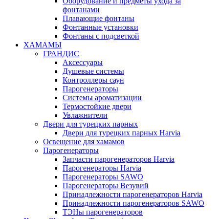
Оборудование и предметы ухода за
фонтанами
Плавающие фонтаны
Фонтанные установки
Фонтаны с подсветкой
ХАМАМЫ
ГРАНДИС
Аксессуары
Душевые системы
Контроллеры саун
Парогенераторы
Системы ароматизации
Термостойкие двери
Увлажнители
Двери для турецких парных
Двери для турецких парных Harvia
Освещение для хамамов
Парогенераторы
Запчасти парогенераторов Harvia
Парогенераторы Harvia
Парогенераторы SAWO
Парогенераторы Везувий
Принадлежности парогенераторов Harvia
Принадлежности парогенераторов SAWO
ТЭНы парогенераторов