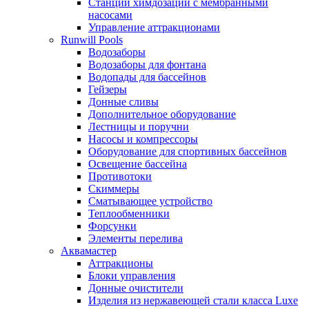
Станции химдозации с мембранными
насосами
Управление аттракционами
Runwill Pools
Водозаборы
Водозаборы для фонтана
Водопады для бассейнов
Гейзеры
Донные сливы
Дополнительное оборудование
Лестницы и поручни
Насосы и компрессоры
Оборудование для спортивных бассейнов
Освещение бассейна
Противотоки
Скиммеры
Сматывающее устройство
Теплообменники
Форсунки
Элементы перелива
Аквамастер
Аттракционы
Блоки управления
Донные очистители
Изделия из нержавеющей стали класса Luxe