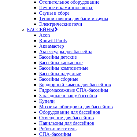
Отопительное оборудование
Печное и каминное литье
Сауны в сборе
Теплоизоляция для бани и сауны
Электрические печи
БАССЕЙНЫ
Acon
Runwill Pools
Аквамастер
Аксессуары для бассейна
Бассейны детские
Бассейны каркасные
Бассейны композитные
Бассейны надувные
Бассейны сборные
Бордюрный камень для бассейнов
Гидромассажные СПА-бассейны
Закладные в чашу бассейна
Купели
Мозаика, облицовка для бассейнов
Оборудование для бассейнов
Освещение для бассейнов
Павильоны для бассейнов
Робот-очиститель
СПА-бассейны