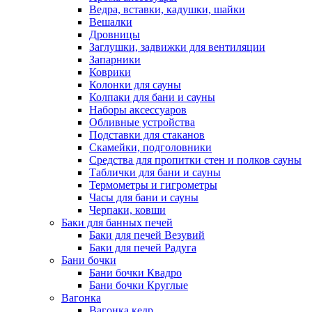
Ведра, вставки, кадушки, шайки
Вешалки
Дровницы
Заглушки, задвижки для вентиляции
Запарники
Коврики
Колонки для сауны
Колпаки для бани и сауны
Наборы аксессуаров
Обливные устройства
Подставки для стаканов
Скамейки, подголовники
Средства для пропитки стен и полков сауны
Таблички для бани и сауны
Термометры и гигрометры
Часы для бани и сауны
Черпаки, ковши
Баки для банных печей
Баки для печей Везувий
Баки для печей Радуга
Бани бочки
Бани бочки Квадро
Бани бочки Круглые
Вагонка
Вагонка кедр