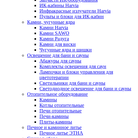
ИК-кабины Harvia
Инфракрасные излучатели Harvia
Пульты и блоки для ИК-кабин
Камни, чугунные ядра
Камни Harvia
Камни SAWO
Камни Радуга
Камни для виски
Чугунные ядра и шишки
Освещение для бани и сауны
Абажуры для сауны
Комплекты освещения для саун
Лампочки и блоки управления для
цветотерапии
Светильники для бани и сауны
Светодиодное освещение для бани и сауны
Отопительное оборудование
Камины
Котлы отопительные
Печи отопительные
Печи-камины
Плиты-камины
Печное и каминное литье
Печное литье ЭТНА