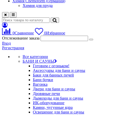
Химия Chemoform (Германия)
Химия для пруда
0
Сравнение
0
Избранное
Отслеживание заказа
Вход
Регистрация
Все категории
БАНИ И САУНЫ
Готовим с огоньком!
Аксессуары для бани и сауны
Баки для банных печей
Бани бочки
Вагонка
Двери для бани и сауны
Дровяные печи
Дымоходы для бани и сауны
ИК-оборудование
Камни, чугунные ядра
Освещение для бани и сауны