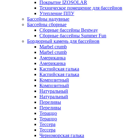
Покрытие IZOSOLAR
Техническое помещение для бассейнов
Утепление ППУ
Бассейны надувные
Бассейны сборные
Сборные бассейны Bestway
Сборные бассейны Summer Fun
Бордюрный камень для бассейнов
Marbel crumb
Marbel crumb
Американка
Американка
Каспийская галька
Каспийская галька
Композитный
Композитный
Натуральный
Натуральный
Переливы
Переливы
Тераццо
Тераццо
Тессера
Тессера
Черноморская галька