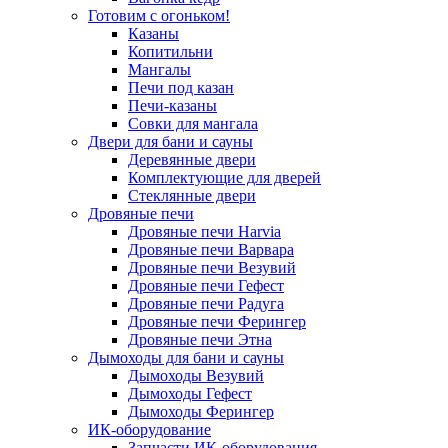
Готовим с огоньком!
Казаны
Копитильни
Мангалы
Печи под казан
Печи-казаны
Совки для мангала
Двери для бани и сауны
Деревянные двери
Комплектующие для дверей
Стеклянные двери
Дровяные печи
Дровяные печи Harvia
Дровяные печи Варвара
Дровяные печи Везувий
Дровяные печи Гефест
Дровяные печи Радуга
Дровяные печи Ферингер
Дровяные печи Этна
Дымоходы для бани и сауны
Дымоходы Везувий
Дымоходы Гефест
Дымоходы Ферингер
ИК-оборудование
Запчасти ИК-оборудования