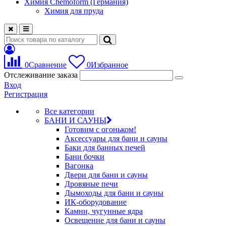
Химия Chemoform (Германия)
Химия для пруда
0
Сравнение
0
Избранное
Отслеживание заказа
Вход
Регистрация
Все категории
БАНИ И САУНЫ
Готовим с огоньком!
Аксессуары для бани и сауны
Баки для банных печей
Бани бочки
Вагонка
Двери для бани и сауны
Дровяные печи
Дымоходы для бани и сауны
ИК-оборудование
Камни, чугунные ядра
Освещение для бани и сауны