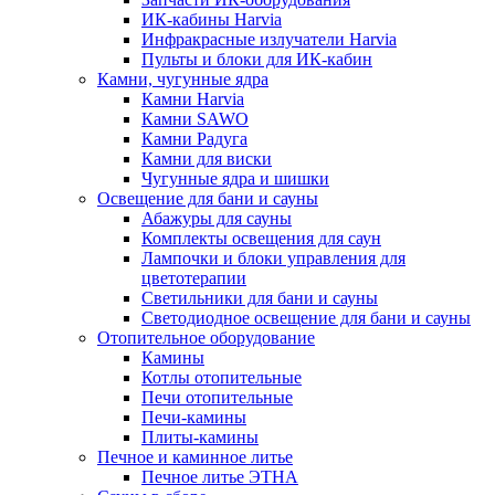
ИК-кабины Harvia
Инфракрасные излучатели Harvia
Пульты и блоки для ИК-кабин
Камни, чугунные ядра
Камни Harvia
Камни SAWO
Камни Радуга
Камни для виски
Чугунные ядра и шишки
Освещение для бани и сауны
Абажуры для сауны
Комплекты освещения для саун
Лампочки и блоки управления для
цветотерапии
Светильники для бани и сауны
Светодиодное освещение для бани и сауны
Отопительное оборудование
Камины
Котлы отопительные
Печи отопительные
Печи-камины
Плиты-камины
Печное и каминное литье
Печное литье ЭТНА