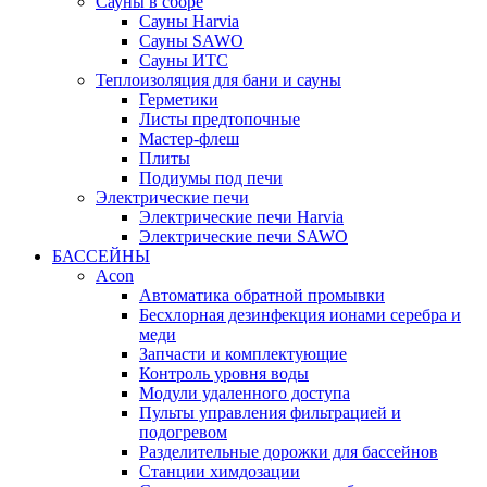
Сауны в сборе
Cауны Harvia
Сауны SAWO
Сауны ИТС
Теплоизоляция для бани и сауны
Герметики
Листы предтопочные
Мастер-флеш
Плиты
Подиумы под печи
Электрические печи
Электрические печи Harvia
Электрические печи SAWO
БАССЕЙНЫ
Acon
Автоматика обратной промывки
Беcхлорная дезинфекция ионами серебра и
меди
Запчасти и комплектующие
Контроль уровня воды
Модули удаленного доступа
Пульты управления фильтрацией и
подогревом
Разделительные дорожки для бассейнов
Станции химдозации