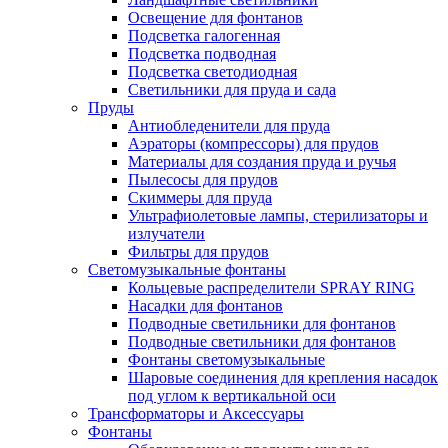
Освещение для фонтанов
Подсветка галогенная
Подсветка подводная
Подсветка светодиодная
Светильники для пруда и сада
Пруды
Антиобледенители для пруда
Аэраторы (компрессоры) для прудов
Материалы для создания пруда и ручья
Пылесосы для прудов
Скиммеры для пруда
Ультрафиолетовые лампы, стерилизаторы и
излучатели
Фильтры для прудов
Светомузыкальные фонтаны
Кольцевые распределители SPRAY RING
Насадки для фонтанов
Подводные светильники для фонтанов
Подводные светильники для фонтанов
Фонтаны светомузыкальные
Шаровые соединения для крепления насадок
под углом к вертикальной оси
Трансформаторы и Аксессуары
Фонтаны