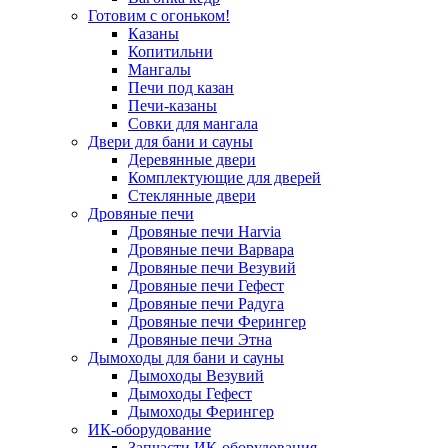
Готовим с огоньком!
Казаны
Копитильни
Мангалы
Печи под казан
Печи-казаны
Совки для мангала
Двери для бани и сауны
Деревянные двери
Комплектующие для дверей
Стеклянные двери
Дровяные печи
Дровяные печи Harvia
Дровяные печи Варвара
Дровяные печи Везувий
Дровяные печи Гефест
Дровяные печи Радуга
Дровяные печи Ферингер
Дровяные печи Этна
Дымоходы для бани и сауны
Дымоходы Везувий
Дымоходы Гефест
Дымоходы Ферингер
ИК-оборудование
Запчасти ИК-оборудования