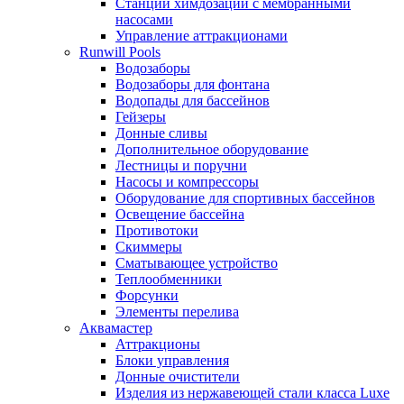
Станции химдозации с мембранными
насосами
Управление аттракционами
Runwill Pools
Водозаборы
Водозаборы для фонтана
Водопады для бассейнов
Гейзеры
Донные сливы
Дополнительное оборудование
Лестницы и поручни
Насосы и компрессоры
Оборудование для спортивных бассейнов
Освещение бассейна
Противотоки
Скиммеры
Сматывающее устройство
Теплообменники
Форсунки
Элементы перелива
Аквамастер
Аттракционы
Блоки управления
Донные очистители
Изделия из нержавеющей стали класса Luxe