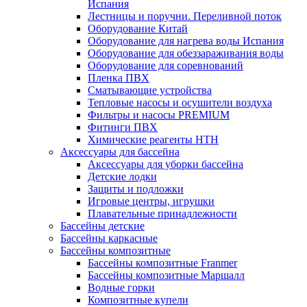
Испания
Лестницы и поручни. Переливной поток
Оборудование Китай
Оборудование для нагрева воды Испания
Оборудование для обеззараживания воды
Оборудование для соревнований
Пленка ПВХ
Сматывающие устройства
Тепловые насосы и осушители воздуха
Фильтры и насосы PREMIUM
Фитинги ПВХ
Химические реагенты HTH
Аксессуары для бассейна
Аксессуары для уборки бассейна
Детские лодки
Защиты и подложки
Игровые центры, игрушки
Плавательные принадлежности
Бассейны детские
Бассейны каркасные
Бассейны композитные
Бассейны композитные Franmer
Бассейны композитные Маршалл
Водные горки
Композитные купели