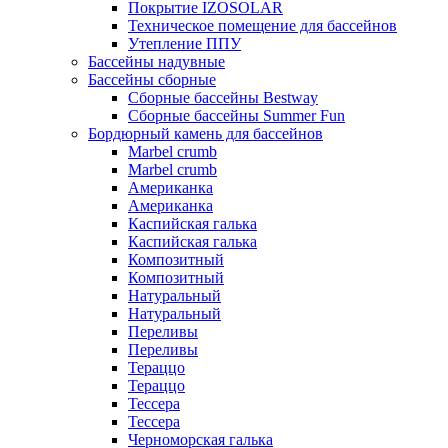
Покрытие IZOSOLAR
Техническое помещение для бассейнов
Утепление ППУ
Бассейны надувные
Бассейны сборные
Сборные бассейны Bestway
Сборные бассейны Summer Fun
Бордюрный камень для бассейнов
Marbel crumb
Marbel crumb
Американка
Американка
Каспийская галька
Каспийская галька
Композитный
Композитный
Натуральный
Натуральный
Переливы
Переливы
Тераццо
Тераццо
Тессера
Тессера
Черноморская галька