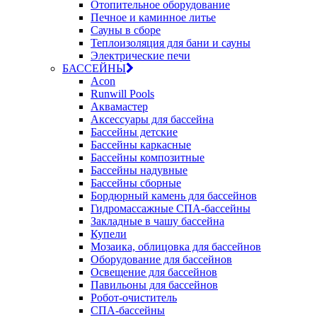
Отопительное оборудование
Печное и каминное литье
Сауны в сборе
Теплоизоляция для бани и сауны
Электрические печи
БАССЕЙНЫ
Acon
Runwill Pools
Аквамастер
Аксессуары для бассейна
Бассейны детские
Бассейны каркасные
Бассейны композитные
Бассейны надувные
Бассейны сборные
Бордюрный камень для бассейнов
Гидромассажные СПА-бассейны
Закладные в чашу бассейна
Купели
Мозаика, облицовка для бассейнов
Оборудование для бассейнов
Освещение для бассейнов
Павильоны для бассейнов
Робот-очиститель
СПА-бассейны