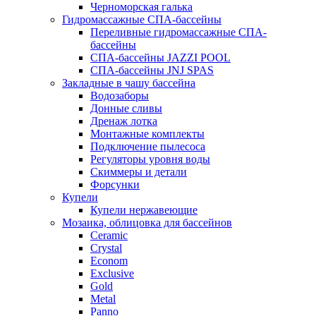
Черноморская галька
Гидромассажные СПА-бассейны
Переливные гидромассажные СПА-
бассейны
СПА-бассейны JAZZI POOL
СПА-бассейны JNJ SPAS
Закладные в чашу бассейна
Водозаборы
Донные сливы
Дренаж лотка
Монтажные комплекты
Подключение пылесоса
Регуляторы уровня воды
Скиммеры и детали
Форсунки
Купели
Купели нержавеющие
Мозаика, облицовка для бассейнов
Ceramic
Crystal
Econom
Exclusive
Gold
Metal
Panno