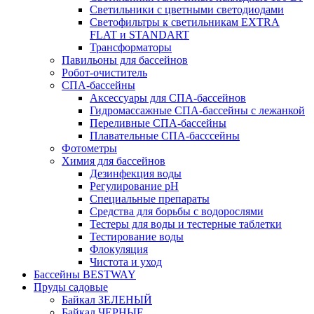
Светильники с цветными светодиодами
Светофильтры к светильникам EXTRA
FLAT и STANDART
Трансформаторы
Павильоны для бассейнов
Робот-очиститель
СПА-бассейны
Аксессуары для СПА-бассейнов
Гидромассажные СПА-бассейны с лежанкой
Переливные СПА-бассейны
Плавательные СПА-басссейны
Фотометры
Химия для бассейнов
Дезинфекция воды
Регулирование pH
Специальные препараты
Средства для борьбы с водорослями
Тестеры для воды и тестерные таблетки
Тестирование воды
Флокуляция
Чистота и уход
Бассейны BESTWAY
Пруды садовые
Байкал ЗЕЛЕНЫЙ
Байкал ЧЕРНЫЕ