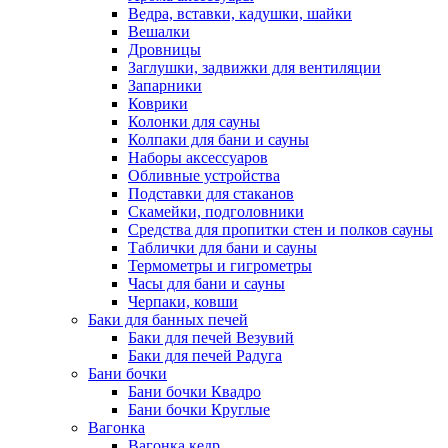
Ведра, вставки, кадушки, шайки
Вешалки
Дровницы
Заглушки, задвижки для вентиляции
Запарники
Коврики
Колонки для сауны
Колпаки для бани и сауны
Наборы аксессуаров
Обливные устройства
Подставки для стаканов
Скамейки, подголовники
Средства для пропитки стен и полков сауны
Таблички для бани и сауны
Термометры и гигрометры
Часы для бани и сауны
Черпаки, ковши
Баки для банных печей
Баки для печей Везувий
Баки для печей Радуга
Бани бочки
Бани бочки Квадро
Бани бочки Круглые
Вагонка
Вагонка кедр