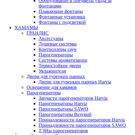
Оборудование и предметы ухода за
фонтанами
Плавающие фонтаны
Фонтанные установки
Фонтаны с подсветкой
ХАМАМЫ
ГРАНДИС
Аксессуары
Душевые системы
Контроллеры саун
Парогенераторы
Системы ароматизации
Термостойкие двери
Увлажнители
Двери для турецких парных
Двери для турецких парных Harvia
Освещение для хамамов
Парогенераторы
Запчасти парогенераторов Harvia
Парогенераторы Harvia
Парогенераторы SAWO
Парогенераторы Везувий
Принадлежности парогенераторов Harvia
Принадлежности парогенераторов SAWO
ТЭНы парогенераторов