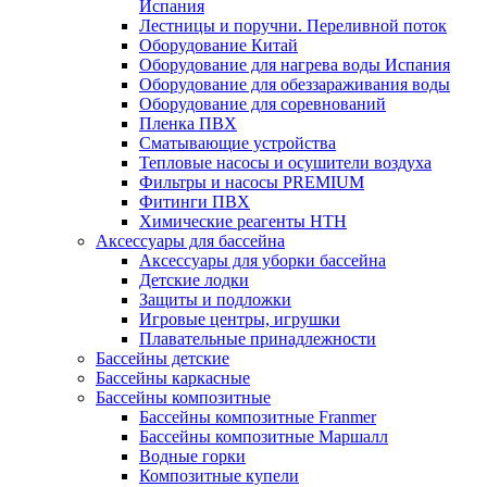
Испания
Лестницы и поручни. Переливной поток
Оборудование Китай
Оборудование для нагрева воды Испания
Оборудование для обеззараживания воды
Оборудование для соревнований
Пленка ПВХ
Сматывающие устройства
Тепловые насосы и осушители воздуха
Фильтры и насосы PREMIUM
Фитинги ПВХ
Химические реагенты HTH
Аксессуары для бассейна
Аксессуары для уборки бассейна
Детские лодки
Защиты и подложки
Игровые центры, игрушки
Плавательные принадлежности
Бассейны детские
Бассейны каркасные
Бассейны композитные
Бассейны композитные Franmer
Бассейны композитные Маршалл
Водные горки
Композитные купели