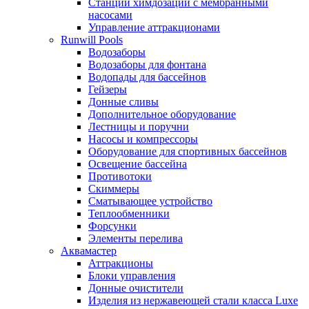
Станции химдозации с мембранными
насосами
Управление аттракционами
Runwill Pools
Водозаборы
Водозаборы для фонтана
Водопады для бассейнов
Гейзеры
Донные сливы
Дополнительное оборудование
Лестницы и поручни
Насосы и компрессоры
Оборудование для спортивных бассейнов
Освещение бассейна
Противотоки
Скиммеры
Сматывающее устройство
Теплообменники
Форсунки
Элементы перелива
Аквамастер
Аттракционы
Блоки управления
Донные очистители
Изделия из нержавеющей стали класса Luxe