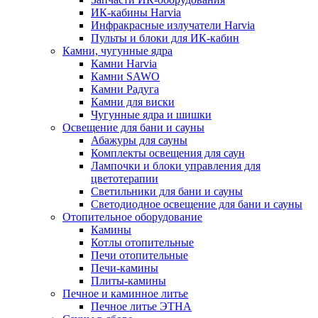
ИК-кабины Harvia
Инфракрасные излучатели Harvia
Пульты и блоки для ИК-кабин
Камни, чугунные ядра
Камни Harvia
Камни SAWO
Камни Радуга
Камни для виски
Чугунные ядра и шишки
Освещение для бани и сауны
Абажуры для сауны
Комплекты освещения для саун
Лампочки и блоки управления для
цветотерапии
Светильники для бани и сауны
Светодиодное освещение для бани и сауны
Отопительное оборудование
Камины
Котлы отопительные
Печи отопительные
Печи-камины
Плиты-камины
Печное и каминное литье
Печное литье ЭТНА