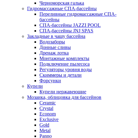
Черноморская галька
Гидромассажные СПА-бассейны
Переливные гидромассажные СПА-
бассейны
СПА-бассейны JAZZI POOL
СПА-бассейны JNJ SPAS
Закладные в чашу бассейна
Водозаборы
Донные сливы
Дренаж лотка
Монтажные комплекты
Подключение пылесоса
Регуляторы уровня воды
Скиммеры и детали
Форсунки
Купели
Купели нержавеющие
Мозаика, облицовка для бассейнов
Ceramic
Crystal
Econom
Exclusive
Gold
Metal
Panno