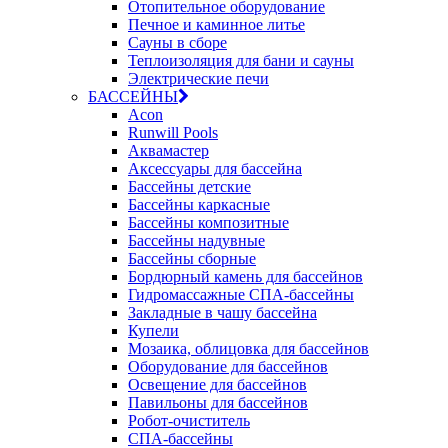
Отопительное оборудование
Печное и каминное литье
Сауны в сборе
Теплоизоляция для бани и сауны
Электрические печи
БАССЕЙНЫ
Acon
Runwill Pools
Аквамастер
Аксессуары для бассейна
Бассейны детские
Бассейны каркасные
Бассейны композитные
Бассейны надувные
Бассейны сборные
Бордюрный камень для бассейнов
Гидромассажные СПА-бассейны
Закладные в чашу бассейна
Купели
Мозаика, облицовка для бассейнов
Оборудование для бассейнов
Освещение для бассейнов
Павильоны для бассейнов
Робот-очиститель
СПА-бассейны