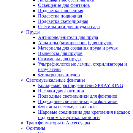
Освещение для фонтанов
Подсветка галогенная
Подсветка подводная
Подсветка светодиодная
Светильники для пруда и сада
Пруды
Антиобледенители для пруда
Аэраторы (компрессоры) для прудов
Материалы для создания пруда и ручья
Пылесосы для прудов
Скиммеры для пруда
Ультрафиолетовые лампы, стерилизаторы и
излучатели
Фильтры для прудов
Светомузыкальные фонтаны
Кольцевые распределители SPRAY RING
Насадки для фонтанов
Подводные светильники для фонтанов
Подводные светильники для фонтанов
Фонтаны светомузыкальные
Шаровые соединения для крепления насадок
под углом к вертикальной оси
Трансформаторы и Аксессуары
Фонтаны