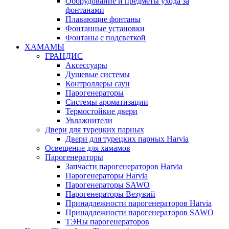
Оборудование и предметы ухода за
фонтанами
Плавающие фонтаны
Фонтанные установки
Фонтаны с подсветкой
ХАМАМЫ
ГРАНДИС
Аксессуары
Душевые системы
Контроллеры саун
Парогенераторы
Системы ароматизации
Термостойкие двери
Увлажнители
Двери для турецких парных
Двери для турецких парных Harvia
Освещение для хамамов
Парогенераторы
Запчасти парогенераторов Harvia
Парогенераторы Harvia
Парогенераторы SAWO
Парогенераторы Везувий
Принадлежности парогенераторов Harvia
Принадлежности парогенераторов SAWO
ТЭНы парогенераторов