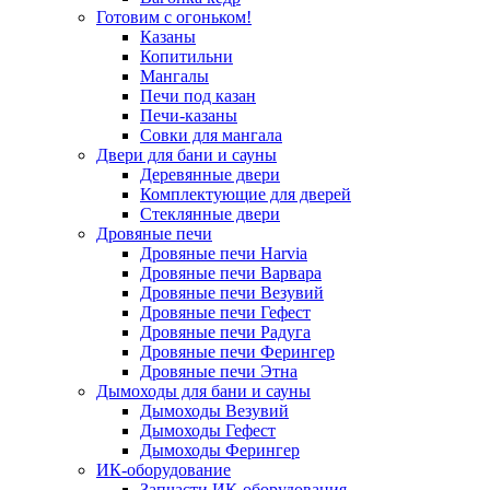
Готовим с огоньком!
Казаны
Копитильни
Мангалы
Печи под казан
Печи-казаны
Совки для мангала
Двери для бани и сауны
Деревянные двери
Комплектующие для дверей
Стеклянные двери
Дровяные печи
Дровяные печи Harvia
Дровяные печи Варвара
Дровяные печи Везувий
Дровяные печи Гефест
Дровяные печи Радуга
Дровяные печи Ферингер
Дровяные печи Этна
Дымоходы для бани и сауны
Дымоходы Везувий
Дымоходы Гефест
Дымоходы Ферингер
ИК-оборудование
Запчасти ИК-оборудования