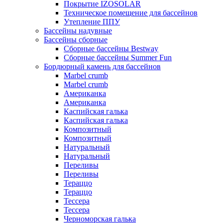
Покрытие IZOSOLAR
Техническое помещение для бассейнов
Утепление ППУ
Бассейны надувные
Бассейны сборные
Сборные бассейны Bestway
Сборные бассейны Summer Fun
Бордюрный камень для бассейнов
Marbel crumb
Marbel crumb
Американка
Американка
Каспийская галька
Каспийская галька
Композитный
Композитный
Натуральный
Натуральный
Переливы
Переливы
Тераццо
Тераццо
Тессера
Тессера
Черноморская галька