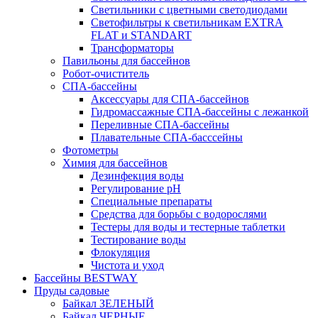
Светильники с цветными светодиодами
Светофильтры к светильникам EXTRA
FLAT и STANDART
Трансформаторы
Павильоны для бассейнов
Робот-очиститель
СПА-бассейны
Аксессуары для СПА-бассейнов
Гидромассажные СПА-бассейны с лежанкой
Переливные СПА-бассейны
Плавательные СПА-басссейны
Фотометры
Химия для бассейнов
Дезинфекция воды
Регулирование pH
Специальные препараты
Средства для борьбы с водорослями
Тестеры для воды и тестерные таблетки
Тестирование воды
Флокуляция
Чистота и уход
Бассейны BESTWAY
Пруды садовые
Байкал ЗЕЛЕНЫЙ
Байкал ЧЕРНЫЕ