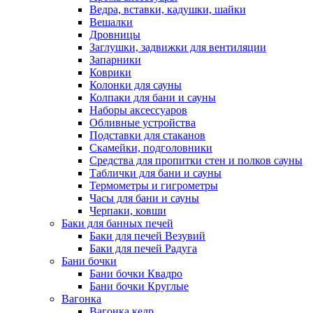
Ведра, вставки, кадушки, шайки
Вешалки
Дровницы
Заглушки, задвижки для вентиляции
Запарники
Коврики
Колонки для сауны
Колпаки для бани и сауны
Наборы аксессуаров
Обливные устройства
Подставки для стаканов
Скамейки, подголовники
Средства для пропитки стен и полков сауны
Таблички для бани и сауны
Термометры и гигрометры
Часы для бани и сауны
Черпаки, ковши
Баки для банных печей
Баки для печей Везувий
Баки для печей Радуга
Бани бочки
Бани бочки Квадро
Бани бочки Круглые
Вагонка
Вагонка кедр