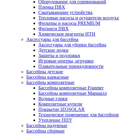
Оборудование для соревнований
Пленка ПВХ
Сматывающие устройства
Тепловые насосы и осушители воздуха
Фильтры и насосы PREMIUM
Фитинги ПВХ
Химические реагенты HTH
Аксессуары для бассейна
Аксессуары для уборки бассейна
Детские лодки
Защиты и подложки
Игровые центры, игрушки
Плавательные принадлежности
Бассейны детские
Бассейны каркасные
Бассейны композитные
Бассейны композитные Franmer
Бассейны композитные Маршалл
Водные горки
Композитные купели
Покрытие IZOSOLAR
Техническое помещение для бассейнов
Утепление ППУ
Бассейны надувные
Бассейны сборные