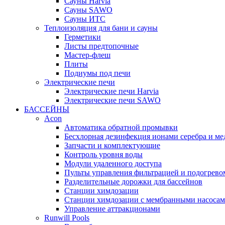
Cауны Harvia
Сауны SAWO
Сауны ИТС
Теплоизоляция для бани и сауны
Герметики
Листы предтопочные
Мастер-флеш
Плиты
Подиумы под печи
Электрические печи
Электрические печи Harvia
Электрические печи SAWO
БАССЕЙНЫ
Acon
Автоматика обратной промывки
Беcхлорная дезинфекция ионами серебра и ме
Запчасти и комплектующие
Контроль уровня воды
Модули удаленного доступа
Пульты управления фильтрацией и подогрево
Разделительные дорожки для бассейнов
Станции химдозации
Станции химдозации с мембранными насоса
Управление аттракционами
Runwill Pools