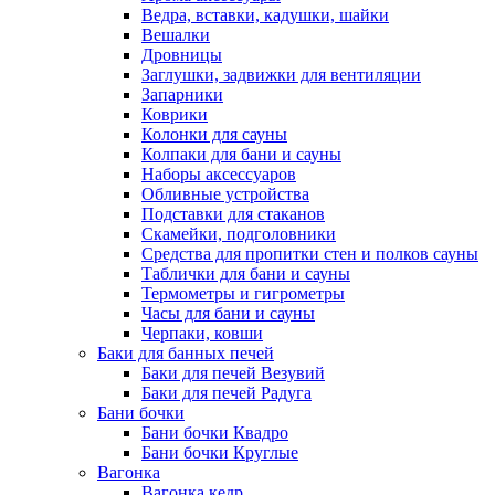
Ведра, вставки, кадушки, шайки
Вешалки
Дровницы
Заглушки, задвижки для вентиляции
Запарники
Коврики
Колонки для сауны
Колпаки для бани и сауны
Наборы аксессуаров
Обливные устройства
Подставки для стаканов
Скамейки, подголовники
Средства для пропитки стен и полков сауны
Таблички для бани и сауны
Термометры и гигрометры
Часы для бани и сауны
Черпаки, ковши
Баки для банных печей
Баки для печей Везувий
Баки для печей Радуга
Бани бочки
Бани бочки Квадро
Бани бочки Круглые
Вагонка
Вагонка кедр