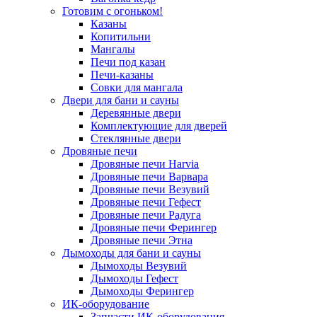
Готовим с огоньком!
Казаны
Копитильни
Мангалы
Печи под казан
Печи-казаны
Совки для мангала
Двери для бани и сауны
Деревянные двери
Комплектующие для дверей
Стеклянные двери
Дровяные печи
Дровяные печи Harvia
Дровяные печи Варвара
Дровяные печи Везувий
Дровяные печи Гефест
Дровяные печи Радуга
Дровяные печи Ферингер
Дровяные печи Этна
Дымоходы для бани и сауны
Дымоходы Везувий
Дымоходы Гефест
Дымоходы Ферингер
ИК-оборудование
Запчасти ИК-оборудования