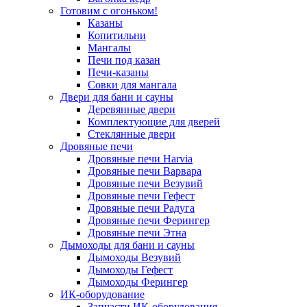
Готовим с огоньком!
Казаны
Копитильни
Мангалы
Печи под казан
Печи-казаны
Совки для мангала
Двери для бани и сауны
Деревянные двери
Комплектующие для дверей
Стеклянные двери
Дровяные печи
Дровяные печи Harvia
Дровяные печи Варвара
Дровяные печи Везувий
Дровяные печи Гефест
Дровяные печи Радуга
Дровяные печи Ферингер
Дровяные печи Этна
Дымоходы для бани и сауны
Дымоходы Везувий
Дымоходы Гефест
Дымоходы Ферингер
ИК-оборудование
Запчасти ИК-оборудования