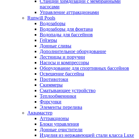
Станции химдозации с мембранными
насосами
Управление аттракционами
Runwill Pools
Водозаборы
Водозаборы для фонтана
Водопады для бассейнов
Гейзеры
Донные сливы
Дополнительное оборудование
Лестницы и поручни
Насосы и компрессоры
Оборудование для спортивных бассейнов
Освещение бассейна
Противотоки
Скиммеры
Сматывающее устройство
Теплообменники
Форсунки
Элементы перелива
Аквамастер
Аттракционы
Блоки управления
Донные очистители
Изделия из нержавеющей стали класса Luxe