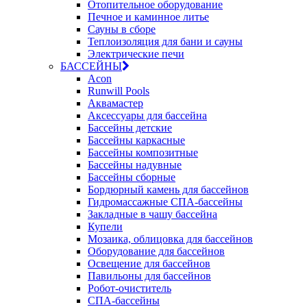
Отопительное оборудование
Печное и каминное литье
Сауны в сборе
Теплоизоляция для бани и сауны
Электрические печи
БАССЕЙНЫ
Acon
Runwill Pools
Аквамастер
Аксессуары для бассейна
Бассейны детские
Бассейны каркасные
Бассейны композитные
Бассейны надувные
Бассейны сборные
Бордюрный камень для бассейнов
Гидромассажные СПА-бассейны
Закладные в чашу бассейна
Купели
Мозаика, облицовка для бассейнов
Оборудование для бассейнов
Освещение для бассейнов
Павильоны для бассейнов
Робот-очиститель
СПА-бассейны