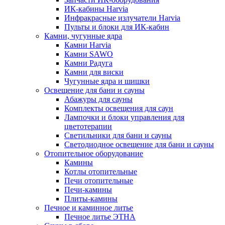
ИК-кабины Harvia
Инфракрасные излучатели Harvia
Пульты и блоки для ИК-кабин
Камни, чугунные ядра
Камни Harvia
Камни SAWO
Камни Радуга
Камни для виски
Чугунные ядра и шишки
Освещение для бани и сауны
Абажуры для сауны
Комплекты освещения для саун
Лампочки и блоки управления для
цветотерапии
Светильники для бани и сауны
Светодиодное освещение для бани и сауны
Отопительное оборудование
Камины
Котлы отопительные
Печи отопительные
Печи-камины
Плиты-камины
Печное и каминное литье
Печное литье ЭТНА