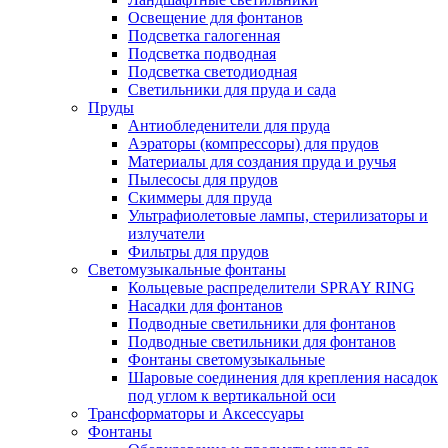
Освещение для фонтанов
Подсветка галогенная
Подсветка подводная
Подсветка светодиодная
Светильники для пруда и сада
Пруды
Антиобледенители для пруда
Аэраторы (компрессоры) для прудов
Материалы для создания пруда и ручья
Пылесосы для прудов
Скиммеры для пруда
Ультрафиолетовые лампы, стерилизаторы и
излучатели
Фильтры для прудов
Светомузыкальные фонтаны
Кольцевые распределители SPRAY RING
Насадки для фонтанов
Подводные светильники для фонтанов
Подводные светильники для фонтанов
Фонтаны светомузыкальные
Шаровые соединения для крепления насадок
под углом к вертикальной оси
Трансформаторы и Аксессуары
Фонтаны