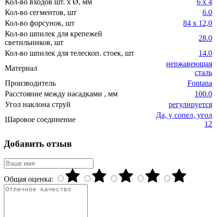
Кол-во входов шт. x Ø, мм
6 х 4
Кол-во сегментов, шт
6.0
Кол-во форсунок, шт
84 х 12,0
Кол-во шпилек для крепежей
28.0
светильников, шт
Кол-во шпилек для телескоп. стоек, шт
14.0
нержавеющая
Материал
сталь
Производитель
Fontana
Расстояние между насадками , мм
100.0
Угол наклона струй
регулируется
Да, у сопел, угол
Шаровое соединение
12
Добавить отзыв
Общая оценка: