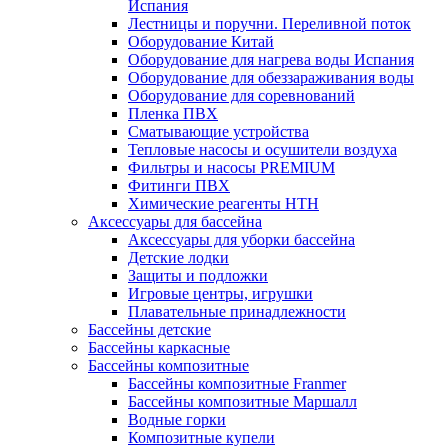
Испания
Лестницы и поручни. Переливной поток
Оборудование Китай
Оборудование для нагрева воды Испания
Оборудование для обеззараживания воды
Оборудование для соревнований
Пленка ПВХ
Сматывающие устройства
Тепловые насосы и осушители воздуха
Фильтры и насосы PREMIUM
Фитинги ПВХ
Химические реагенты HTH
Аксессуары для бассейна
Аксессуары для уборки бассейна
Детские лодки
Защиты и подложки
Игровые центры, игрушки
Плавательные принадлежности
Бассейны детские
Бассейны каркасные
Бассейны композитные
Бассейны композитные Franmer
Бассейны композитные Маршалл
Водные горки
Композитные купели