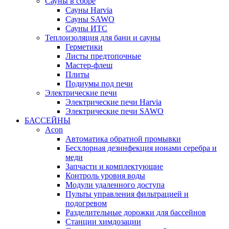
Сауны в сборе
Cауны Harvia
Сауны SAWO
Сауны ИТС
Теплоизоляция для бани и сауны
Герметики
Листы предтопочные
Мастер-флеш
Плиты
Подиумы под печи
Электрические печи
Электрические печи Harvia
Электрические печи SAWO
БАССЕЙНЫ
Acon
Автоматика обратной промывки
Беcхлорная дезинфекция ионами серебра и
меди
Запчасти и комплектующие
Контроль уровня воды
Модули удаленного доступа
Пульты управления фильтрацией и
подогревом
Разделительные дорожки для бассейнов
Станции химдозации