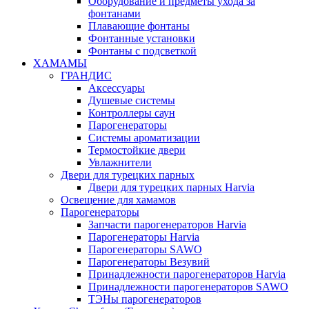
Оборудование и предметы ухода за
фонтанами
Плавающие фонтаны
Фонтанные установки
Фонтаны с подсветкой
ХАМАМЫ
ГРАНДИС
Аксессуары
Душевые системы
Контроллеры саун
Парогенераторы
Системы ароматизации
Термостойкие двери
Увлажнители
Двери для турецких парных
Двери для турецких парных Harvia
Освещение для хамамов
Парогенераторы
Запчасти парогенераторов Harvia
Парогенераторы Harvia
Парогенераторы SAWO
Парогенераторы Везувий
Принадлежности парогенераторов Harvia
Принадлежности парогенераторов SAWO
ТЭНы парогенераторов