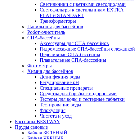
Светильники с цветными светодиодами
Светофильтры к светильникам EXTRA
FLAT и STANDART
Трансформаторы
Павильоны для бассейнов
Робот-очиститель
СПА-бассейны
Аксессуары для СПА-бассейнов
Гидромассажные СПА-бассейны с лежанкой
Переливные СПА-бассейны
Плавательные СПА-басссейны
Фотометры
Химия для бассейнов
Дезинфекция воды
Регулирование pH
Специальные препараты
Средства для борьбы с водорослями
Тестеры для воды и тестерные таблетки
Тестирование воды
Флокуляция
Чистота и уход
Бассейны BESTWAY
Пруды садовые
Байкал ЗЕЛЕНЫЙ
Байкал ЧЕРНЫЕ