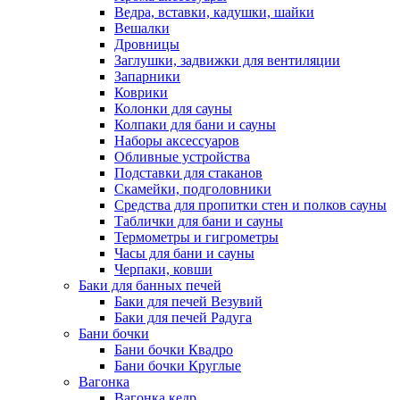
Ведра, вставки, кадушки, шайки
Вешалки
Дровницы
Заглушки, задвижки для вентиляции
Запарники
Коврики
Колонки для сауны
Колпаки для бани и сауны
Наборы аксессуаров
Обливные устройства
Подставки для стаканов
Скамейки, подголовники
Средства для пропитки стен и полков сауны
Таблички для бани и сауны
Термометры и гигрометры
Часы для бани и сауны
Черпаки, ковши
Баки для банных печей
Баки для печей Везувий
Баки для печей Радуга
Бани бочки
Бани бочки Квадро
Бани бочки Круглые
Вагонка
Вагонка кедр