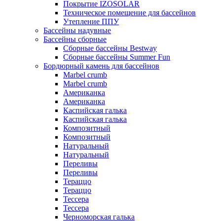
Покрытие IZOSOLAR
Техническое помещение для бассейнов
Утепление ППУ
Бассейны надувные
Бассейны сборные
Сборные бассейны Bestway
Сборные бассейны Summer Fun
Бордюрный камень для бассейнов
Marbel crumb
Marbel crumb
Американка
Американка
Каспийская галька
Каспийская галька
Композитный
Композитный
Натуральный
Натуральный
Переливы
Переливы
Тераццо
Тераццо
Тессера
Тессера
Черноморская галька