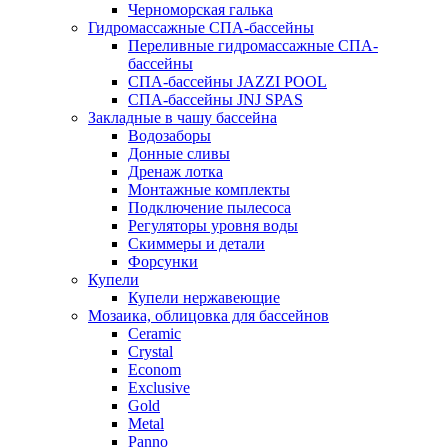
Черноморская галька
Гидромассажные СПА-бассейны
Переливные гидромассажные СПА-
бассейны
СПА-бассейны JAZZI POOL
СПА-бассейны JNJ SPAS
Закладные в чашу бассейна
Водозаборы
Донные сливы
Дренаж лотка
Монтажные комплекты
Подключение пылесоса
Регуляторы уровня воды
Скиммеры и детали
Форсунки
Купели
Купели нержавеющие
Мозаика, облицовка для бассейнов
Ceramic
Crystal
Econom
Exclusive
Gold
Metal
Panno