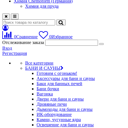
Химия Chemoform (Германия)
Химия для пруда
0
Сравнение
0
Избранное
Отслеживание заказа
Вход
Регистрация
Все категории
БАНИ И САУНЫ
Готовим с огоньком!
Аксессуары для бани и сауны
Баки для банных печей
Бани бочки
Вагонка
Двери для бани и сауны
Дровяные печи
Дымоходы для бани и сауны
ИК-оборудование
Камни, чугунные ядра
Освещение для бани и сауны