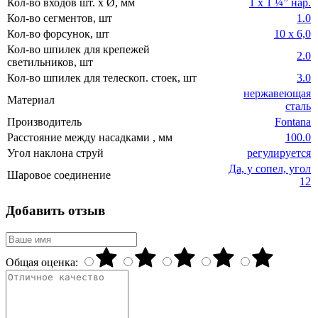
Кол-во входов шт. x Ø, мм
1 х 1 ¼” нар.
Кол-во сегментов, шт
1.0
Кол-во форсунок, шт
10 х 6,0
Кол-во шпилек для крепежей
2.0
светильников, шт
Кол-во шпилек для телескоп. стоек, шт
3.0
нержавеющая
Материал
сталь
Производитель
Fontana
Расстояние между насадками , мм
100.0
Угол наклона струй
регулируется
Да, у сопел, угол
Шаровое соединение
12
Добавить отзыв
Общая оценка: