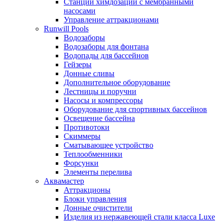
Станции химдозации с мембранными
насосами
Управление аттракционами
Runwill Pools
Водозаборы
Водозаборы для фонтана
Водопады для бассейнов
Гейзеры
Донные сливы
Дополнительное оборудование
Лестницы и поручни
Насосы и компрессоры
Оборудование для спортивных бассейнов
Освещение бассейна
Противотоки
Скиммеры
Сматывающее устройство
Теплообменники
Форсунки
Элементы перелива
Аквамастер
Аттракционы
Блоки управления
Донные очистители
Изделия из нержавеющей стали класса Luxe