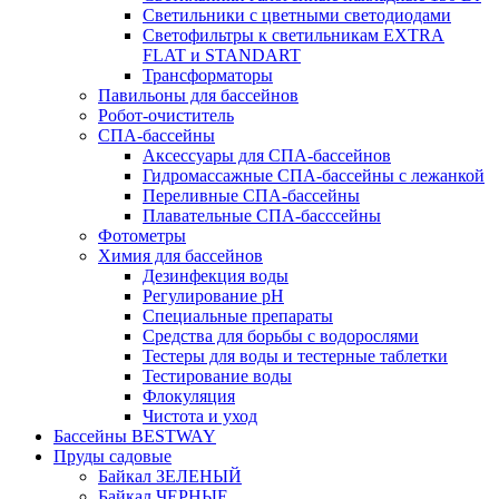
Светильники с цветными светодиодами
Светофильтры к светильникам EXTRA
FLAT и STANDART
Трансформаторы
Павильоны для бассейнов
Робот-очиститель
СПА-бассейны
Аксессуары для СПА-бассейнов
Гидромассажные СПА-бассейны с лежанкой
Переливные СПА-бассейны
Плавательные СПА-басссейны
Фотометры
Химия для бассейнов
Дезинфекция воды
Регулирование pH
Специальные препараты
Средства для борьбы с водорослями
Тестеры для воды и тестерные таблетки
Тестирование воды
Флокуляция
Чистота и уход
Бассейны BESTWAY
Пруды садовые
Байкал ЗЕЛЕНЫЙ
Байкал ЧЕРНЫЕ