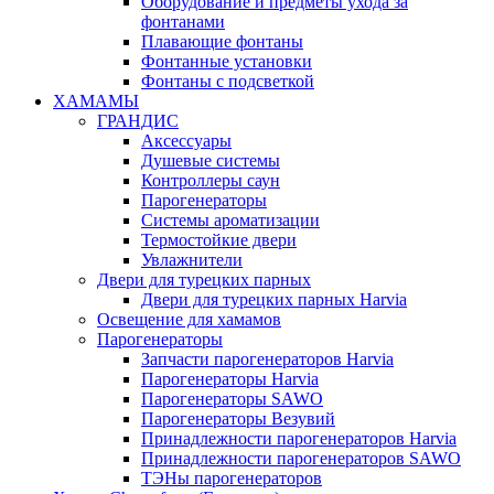
Оборудование и предметы ухода за
фонтанами
Плавающие фонтаны
Фонтанные установки
Фонтаны с подсветкой
ХАМАМЫ
ГРАНДИС
Аксессуары
Душевые системы
Контроллеры саун
Парогенераторы
Системы ароматизации
Термостойкие двери
Увлажнители
Двери для турецких парных
Двери для турецких парных Harvia
Освещение для хамамов
Парогенераторы
Запчасти парогенераторов Harvia
Парогенераторы Harvia
Парогенераторы SAWO
Парогенераторы Везувий
Принадлежности парогенераторов Harvia
Принадлежности парогенераторов SAWO
ТЭНы парогенераторов