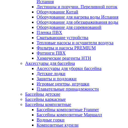
Испания
Лестницы и поручни. Переливной поток
Оборудование Китай
Оборудование для нагрева воды Испания
Оборудование для обеззараживания воды
Оборудование для соревнований
Пленка ПВХ
Сматывающие устройства
Тепловые насосы и осушители воздуха
Фильтры и насосы PREMIUM
Фитинги ПВХ
Химические реагенты HTH
Аксессуары для бассейна
Аксессуары для уборки бассейна
Детские лодки
Защиты и подложки
Игровые центры, игрушки
Плавательные принадлежности
Бассейны детские
Бассейны каркасные
Бассейны композитные
Бассейны композитные Franmer
Бассейны композитные Маршалл
Водные горки
Композитные купели