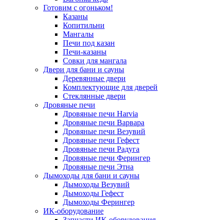
Готовим с огоньком!
Казаны
Копитильни
Мангалы
Печи под казан
Печи-казаны
Совки для мангала
Двери для бани и сауны
Деревянные двери
Комплектующие для дверей
Стеклянные двери
Дровяные печи
Дровяные печи Harvia
Дровяные печи Варвара
Дровяные печи Везувий
Дровяные печи Гефест
Дровяные печи Радуга
Дровяные печи Ферингер
Дровяные печи Этна
Дымоходы для бани и сауны
Дымоходы Везувий
Дымоходы Гефест
Дымоходы Ферингер
ИК-оборудование
Запчасти ИК-оборудования