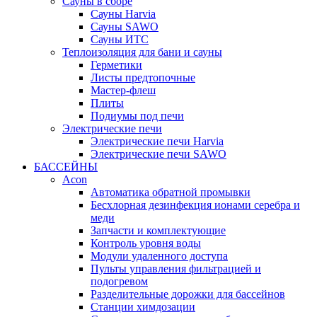
Сауны в сборе
Cауны Harvia
Сауны SAWO
Сауны ИТС
Теплоизоляция для бани и сауны
Герметики
Листы предтопочные
Мастер-флеш
Плиты
Подиумы под печи
Электрические печи
Электрические печи Harvia
Электрические печи SAWO
БАССЕЙНЫ
Acon
Автоматика обратной промывки
Беcхлорная дезинфекция ионами серебра и
меди
Запчасти и комплектующие
Контроль уровня воды
Модули удаленного доступа
Пульты управления фильтрацией и
подогревом
Разделительные дорожки для бассейнов
Станции химдозации