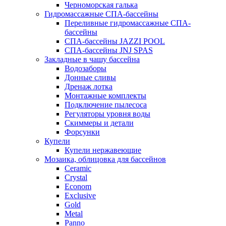
Черноморская галька
Гидромассажные СПА-бассейны
Переливные гидромассажные СПА-
бассейны
СПА-бассейны JAZZI POOL
СПА-бассейны JNJ SPAS
Закладные в чашу бассейна
Водозаборы
Донные сливы
Дренаж лотка
Монтажные комплекты
Подключение пылесоса
Регуляторы уровня воды
Скиммеры и детали
Форсунки
Купели
Купели нержавеющие
Мозаика, облицовка для бассейнов
Ceramic
Crystal
Econom
Exclusive
Gold
Metal
Panno