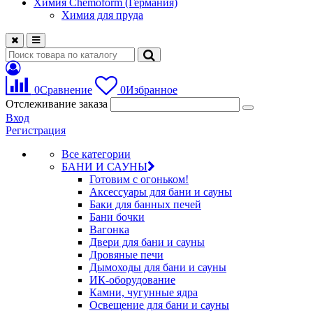
Химия Chemoform (Германия)
Химия для пруда
0
Сравнение
0
Избранное
Отслеживание заказа
Вход
Регистрация
Все категории
БАНИ И САУНЫ
Готовим с огоньком!
Аксессуары для бани и сауны
Баки для банных печей
Бани бочки
Вагонка
Двери для бани и сауны
Дровяные печи
Дымоходы для бани и сауны
ИК-оборудование
Камни, чугунные ядра
Освещение для бани и сауны