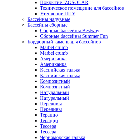
Покрытие IZOSOLAR
Техническое помещение для бассейнов
Утепление ППУ
Бассейны надувные
Бассейны сборные
Сборные бассейны Bestway
Сборные бассейны Summer Fun
Бордюрный камень для бассейнов
Marbel crumb
Marbel crumb
Американка
Американка
Каспийская галька
Каспийская галька
Композитный
Композитный
Натуральный
Натуральный
Переливы
Переливы
Тераццо
Тераццо
Тессера
Тессера
Черноморская галька