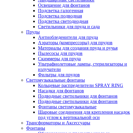
Освещение для фонтанов
Подсветка галогенная
Подсветка подводная
Подсветка светодиодная
Светильники для пруда и сада
Пруды
Антиобледенители для пруда
Аэраторы (компрессоры) для прудов
Материалы для создания пруда и ручья
Пылесосы для прудов
Скиммеры для пруда
Ультрафиолетовые лампы, стерилизаторы и
излучатели
Фильтры для прудов
Светомузыкальные фонтаны
Кольцевые распределители SPRAY RING
Насадки для фонтанов
Подводные светильники для фонтанов
Подводные светильники для фонтанов
Фонтаны светомузыкальные
Шаровые соединения для крепления насадок
под углом к вертикальной оси
Трансформаторы и Аксессуары
Фонтаны