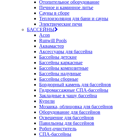
Отопительное оборудование
Печное и каминное литье
Сауны в сборе
Теплоизоляция для бани и сауны
Электрические печи
БАССЕЙНЫ
Acon
Runwill Pools
Аквамастер
Аксессуары для бассейна
Бассейны детские
Бассейны каркасные
Бассейны композитные
Бассейны надувные
Бассейны сборные
Бордюрный камень для бассейнов
Гидромассажные СПА-бассейны
Закладные в чашу бассейна
Купели
Мозаика, облицовка для бассейнов
Оборудование для бассейнов
Освещение для бассейнов
Павильоны для бассейнов
Робот-очиститель
СПА-бассейны