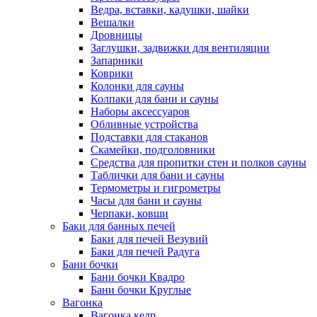
Ведра, вставки, кадушки, шайки
Вешалки
Дровницы
Заглушки, задвижки для вентиляции
Запарники
Коврики
Колонки для сауны
Колпаки для бани и сауны
Наборы аксессуаров
Обливные устройства
Подставки для стаканов
Скамейки, подголовники
Средства для пропитки стен и полков сауны
Таблички для бани и сауны
Термометры и гигрометры
Часы для бани и сауны
Черпаки, ковши
Баки для банных печей
Баки для печей Везувий
Баки для печей Радуга
Бани бочки
Бани бочки Квадро
Бани бочки Круглые
Вагонка
Вагонка кедр