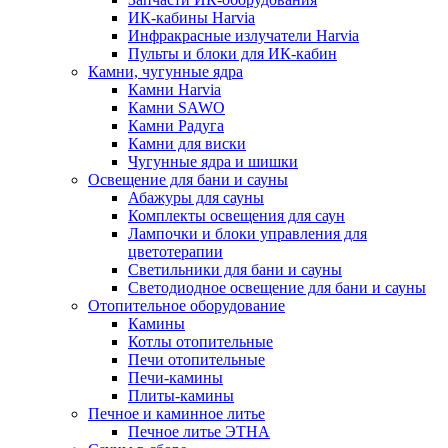
ИК-кабины Harvia
Инфракрасные излучатели Harvia
Пульты и блоки для ИК-кабин
Камни, чугунные ядра
Камни Harvia
Камни SAWO
Камни Радуга
Камни для виски
Чугунные ядра и шишки
Освещение для бани и сауны
Абажуры для сауны
Комплекты освещения для саун
Лампочки и блоки управления для
цветотерапии
Светильники для бани и сауны
Светодиодное освещение для бани и сауны
Отопительное оборудование
Камины
Котлы отопительные
Печи отопительные
Печи-камины
Плиты-камины
Печное и каминное литье
Печное литье ЭТНА