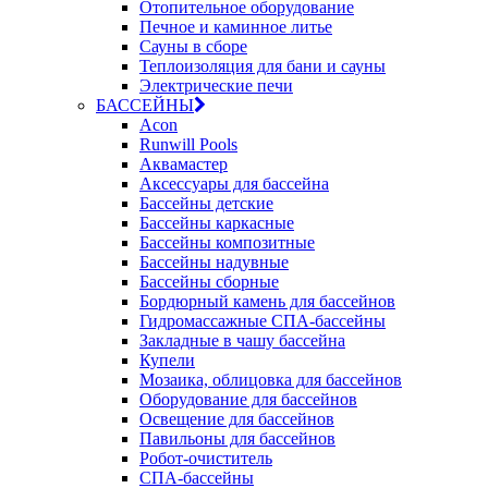
Отопительное оборудование
Печное и каминное литье
Сауны в сборе
Теплоизоляция для бани и сауны
Электрические печи
БАССЕЙНЫ
Acon
Runwill Pools
Аквамастер
Аксессуары для бассейна
Бассейны детские
Бассейны каркасные
Бассейны композитные
Бассейны надувные
Бассейны сборные
Бордюрный камень для бассейнов
Гидромассажные СПА-бассейны
Закладные в чашу бассейна
Купели
Мозаика, облицовка для бассейнов
Оборудование для бассейнов
Освещение для бассейнов
Павильоны для бассейнов
Робот-очиститель
СПА-бассейны