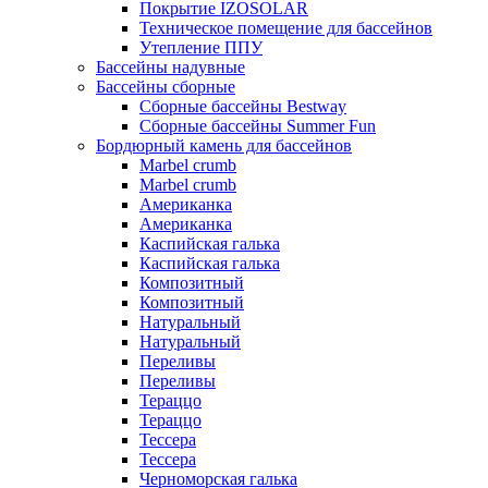
Покрытие IZOSOLAR
Техническое помещение для бассейнов
Утепление ППУ
Бассейны надувные
Бассейны сборные
Сборные бассейны Bestway
Сборные бассейны Summer Fun
Бордюрный камень для бассейнов
Marbel crumb
Marbel crumb
Американка
Американка
Каспийская галька
Каспийская галька
Композитный
Композитный
Натуральный
Натуральный
Переливы
Переливы
Тераццо
Тераццо
Тессера
Тессера
Черноморская галька