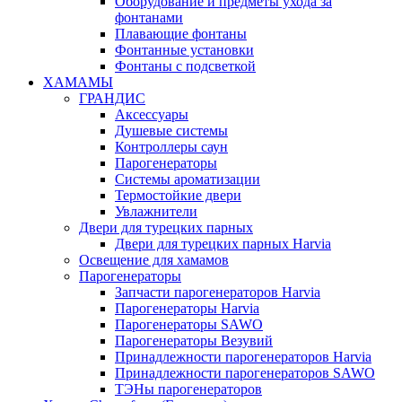
Оборудование и предметы ухода за
фонтанами
Плавающие фонтаны
Фонтанные установки
Фонтаны с подсветкой
ХАМАМЫ
ГРАНДИС
Аксессуары
Душевые системы
Контроллеры саун
Парогенераторы
Системы ароматизации
Термостойкие двери
Увлажнители
Двери для турецких парных
Двери для турецких парных Harvia
Освещение для хамамов
Парогенераторы
Запчасти парогенераторов Harvia
Парогенераторы Harvia
Парогенераторы SAWO
Парогенераторы Везувий
Принадлежности парогенераторов Harvia
Принадлежности парогенераторов SAWO
ТЭНы парогенераторов