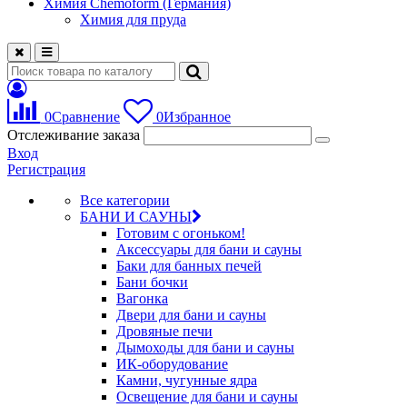
Химия Chemoform (Германия)
Химия для пруда
0
Сравнение
0
Избранное
Отслеживание заказа
Вход
Регистрация
Все категории
БАНИ И САУНЫ
Готовим с огоньком!
Аксессуары для бани и сауны
Баки для банных печей
Бани бочки
Вагонка
Двери для бани и сауны
Дровяные печи
Дымоходы для бани и сауны
ИК-оборудование
Камни, чугунные ядра
Освещение для бани и сауны