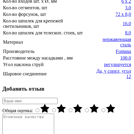
Кол-во входов шт. x Ø, мм
6 х 2
Кол-во сегментов, шт
3.0
Кол-во форсунок, шт
72 х 8,0
Кол-во шпилек для крепежей
16.0
светильников, шт
Кол-во шпилек для телескоп. стоек, шт
8.0
нержавеющая
Материал
сталь
Производитель
Fontana
Расстояние между насадками , мм
100.0
Угол наклона струй
регулируется
Да, у сопел, угол
Шаровое соединение
12
Добавить отзыв
Общая оценка: