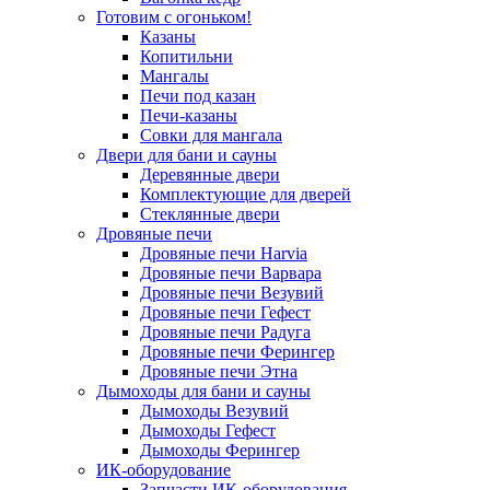
Готовим с огоньком!
Казаны
Копитильни
Мангалы
Печи под казан
Печи-казаны
Совки для мангала
Двери для бани и сауны
Деревянные двери
Комплектующие для дверей
Стеклянные двери
Дровяные печи
Дровяные печи Harvia
Дровяные печи Варвара
Дровяные печи Везувий
Дровяные печи Гефест
Дровяные печи Радуга
Дровяные печи Ферингер
Дровяные печи Этна
Дымоходы для бани и сауны
Дымоходы Везувий
Дымоходы Гефест
Дымоходы Ферингер
ИК-оборудование
Запчасти ИК-оборудования