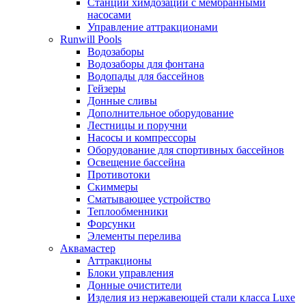
Станции химдозации с мембранными
насосами
Управление аттракционами
Runwill Pools
Водозаборы
Водозаборы для фонтана
Водопады для бассейнов
Гейзеры
Донные сливы
Дополнительное оборудование
Лестницы и поручни
Насосы и компрессоры
Оборудование для спортивных бассейнов
Освещение бассейна
Противотоки
Скиммеры
Сматывающее устройство
Теплообменники
Форсунки
Элементы перелива
Аквамастер
Аттракционы
Блоки управления
Донные очистители
Изделия из нержавеющей стали класса Luxe