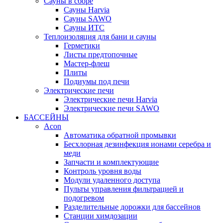
Сауны в сборе
Cауны Harvia
Сауны SAWO
Сауны ИТС
Теплоизоляция для бани и сауны
Герметики
Листы предтопочные
Мастер-флеш
Плиты
Подиумы под печи
Электрические печи
Электрические печи Harvia
Электрические печи SAWO
БАССЕЙНЫ
Acon
Автоматика обратной промывки
Беcхлорная дезинфекция ионами серебра и
меди
Запчасти и комплектующие
Контроль уровня воды
Модули удаленного доступа
Пульты управления фильтрацией и
подогревом
Разделительные дорожки для бассейнов
Станции химдозации