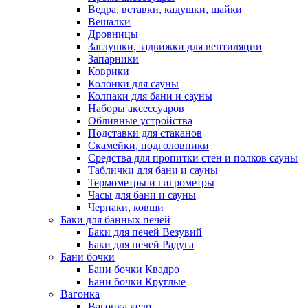
Ведра, вставки, кадушки, шайки
Вешалки
Дровницы
Заглушки, задвижки для вентиляции
Запарники
Коврики
Колонки для сауны
Колпаки для бани и сауны
Наборы аксессуаров
Обливные устройства
Подставки для стаканов
Скамейки, подголовники
Средства для пропитки стен и полков сауны
Таблички для бани и сауны
Термометры и гигрометры
Часы для бани и сауны
Черпаки, ковши
Баки для банных печей
Баки для печей Везувий
Баки для печей Радуга
Бани бочки
Бани бочки Квадро
Бани бочки Круглые
Вагонка
Вагонка кедр