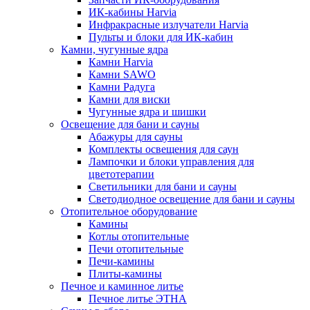
ИК-кабины Harvia
Инфракрасные излучатели Harvia
Пульты и блоки для ИК-кабин
Камни, чугунные ядра
Камни Harvia
Камни SAWO
Камни Радуга
Камни для виски
Чугунные ядра и шишки
Освещение для бани и сауны
Абажуры для сауны
Комплекты освещения для саун
Лампочки и блоки управления для
цветотерапии
Светильники для бани и сауны
Светодиодное освещение для бани и сауны
Отопительное оборудование
Камины
Котлы отопительные
Печи отопительные
Печи-камины
Плиты-камины
Печное и каминное литье
Печное литье ЭТНА