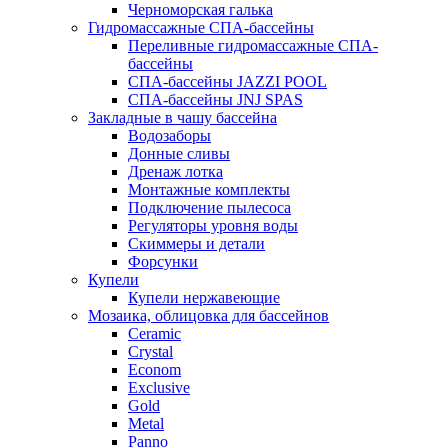
Черноморская галька
Гидромассажные СПА-бассейны
Переливные гидромассажные СПА-
бассейны
СПА-бассейны JAZZI POOL
СПА-бассейны JNJ SPAS
Закладные в чашу бассейна
Водозаборы
Донные сливы
Дренаж лотка
Монтажные комплекты
Подключение пылесоса
Регуляторы уровня воды
Скиммеры и детали
Форсунки
Купели
Купели нержавеющие
Мозаика, облицовка для бассейнов
Ceramic
Crystal
Econom
Exclusive
Gold
Metal
Panno