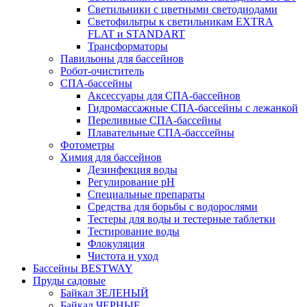
Светильники с цветными светодиодами
Светофильтры к светильникам EXTRA
FLAT и STANDART
Трансформаторы
Павильоны для бассейнов
Робот-очиститель
СПА-бассейны
Аксессуары для СПА-бассейнов
Гидромассажные СПА-бассейны с лежанкой
Переливные СПА-бассейны
Плавательные СПА-басссейны
Фотометры
Химия для бассейнов
Дезинфекция воды
Регулирование pH
Специальные препараты
Средства для борьбы с водорослями
Тестеры для воды и тестерные таблетки
Тестирование воды
Флокуляция
Чистота и уход
Бассейны BESTWAY
Пруды садовые
Байкал ЗЕЛЕНЫЙ
Байкал ЧЕРНЫЕ