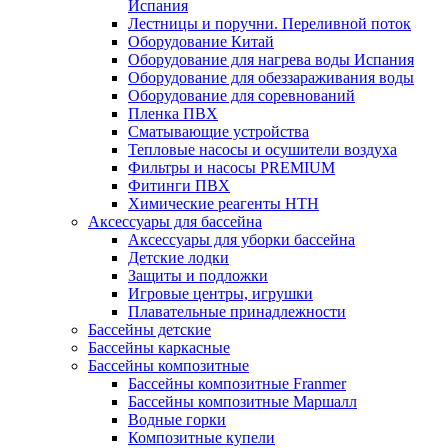
Испания
Лестницы и поручни. Переливной поток
Оборудование Китай
Оборудование для нагрева воды Испания
Оборудование для обеззараживания воды
Оборудование для соревнований
Пленка ПВХ
Сматывающие устройства
Тепловые насосы и осушители воздуха
Фильтры и насосы PREMIUM
Фитинги ПВХ
Химические реагенты HTH
Аксессуары для бассейна
Аксессуары для уборки бассейна
Детские лодки
Защиты и подложки
Игровые центры, игрушки
Плавательные принадлежности
Бассейны детские
Бассейны каркасные
Бассейны композитные
Бассейны композитные Franmer
Бассейны композитные Маршалл
Водные горки
Композитные купели