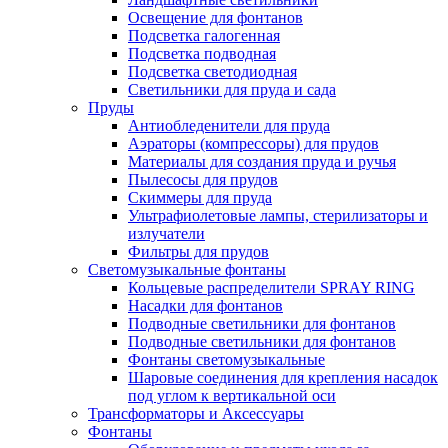
Освещение для фонтанов
Подсветка галогенная
Подсветка подводная
Подсветка светодиодная
Светильники для пруда и сада
Пруды
Антиобледенители для пруда
Аэраторы (компрессоры) для прудов
Материалы для создания пруда и ручья
Пылесосы для прудов
Скиммеры для пруда
Ультрафиолетовые лампы, стерилизаторы и
излучатели
Фильтры для прудов
Светомузыкальные фонтаны
Кольцевые распределители SPRAY RING
Насадки для фонтанов
Подводные светильники для фонтанов
Подводные светильники для фонтанов
Фонтаны светомузыкальные
Шаровые соединения для крепления насадок
под углом к вертикальной оси
Трансформаторы и Аксессуары
Фонтаны