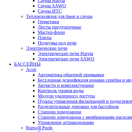
Cауны Harvia
Сауны SAWO
Сауны ИТС
Теплоизоляция для бани и сауны
Герметики
Листы предтопочные
Мастер-флеш
Плиты
Подиумы под печи
Электрические печи
Электрические печи Harvia
Электрические печи SAWO
БАССЕЙНЫ
Acon
Автоматика обратной промывки
Беcхлорная дезинфекция ионами серебра и ме
Запчасти и комплектующие
Контроль уровня воды
Модули удаленного доступа
Пульты управления фильтрацией и подогрево
Разделительные дорожки для бассейнов
Станции химдозации
Станции химдозации с мембранными насоса
Управление аттракционами
Runwill Pools