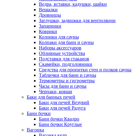
Ведра, вставки, кадушки, шайки
Вешалки
Дровницы
Заглушки, задвижки для вентиляции
Запарники
Коврики
Колонки для сауны
Колпаки для бани и сауны
Наборы аксессуаров
Обливные устройства
Подставки для стаканов
Скамейки, подголовники
Средства для пропитки стен и полков сауны
Таблички для бани и сауны
Термометры и гигрометры
Часы для бани и сауны
Черпаки, ковши
Баки для банных печей
Баки для печей Везувий
Баки для печей Радуга
Бани бочки
Бани бочки Квадро
Бани бочки Круглые
Вагонка
Вагонка кедр