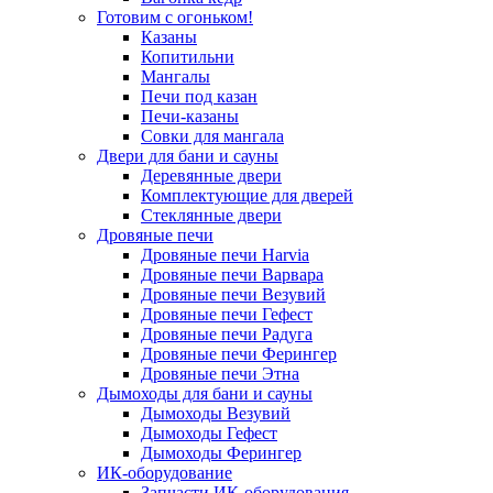
Готовим с огоньком!
Казаны
Копитильни
Мангалы
Печи под казан
Печи-казаны
Совки для мангала
Двери для бани и сауны
Деревянные двери
Комплектующие для дверей
Стеклянные двери
Дровяные печи
Дровяные печи Harvia
Дровяные печи Варвара
Дровяные печи Везувий
Дровяные печи Гефест
Дровяные печи Радуга
Дровяные печи Ферингер
Дровяные печи Этна
Дымоходы для бани и сауны
Дымоходы Везувий
Дымоходы Гефест
Дымоходы Ферингер
ИК-оборудование
Запчасти ИК-оборудования