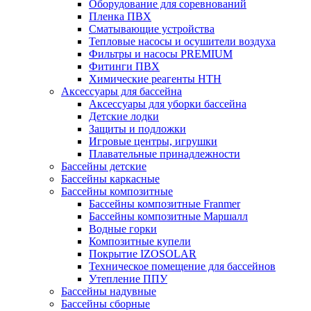
Оборудование для соревнований
Пленка ПВХ
Сматывающие устройства
Тепловые насосы и осушители воздуха
Фильтры и насосы PREMIUM
Фитинги ПВХ
Химические реагенты HTH
Аксессуары для бассейна
Аксессуары для уборки бассейна
Детские лодки
Защиты и подложки
Игровые центры, игрушки
Плавательные принадлежности
Бассейны детские
Бассейны каркасные
Бассейны композитные
Бассейны композитные Franmer
Бассейны композитные Маршалл
Водные горки
Композитные купели
Покрытие IZOSOLAR
Техническое помещение для бассейнов
Утепление ППУ
Бассейны надувные
Бассейны сборные