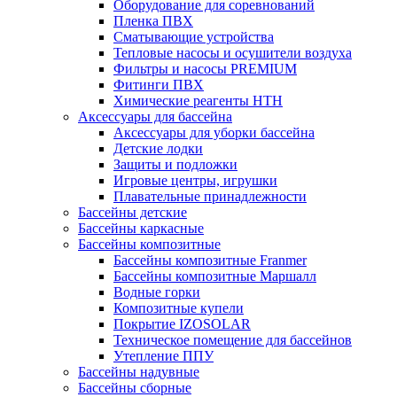
Оборудование для соревнований
Пленка ПВХ
Сматывающие устройства
Тепловые насосы и осушители воздуха
Фильтры и насосы PREMIUM
Фитинги ПВХ
Химические реагенты HTH
Аксессуары для бассейна
Аксессуары для уборки бассейна
Детские лодки
Защиты и подложки
Игровые центры, игрушки
Плавательные принадлежности
Бассейны детские
Бассейны каркасные
Бассейны композитные
Бассейны композитные Franmer
Бассейны композитные Маршалл
Водные горки
Композитные купели
Покрытие IZOSOLAR
Техническое помещение для бассейнов
Утепление ППУ
Бассейны надувные
Бассейны сборные