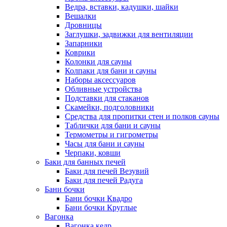
Ведра, вставки, кадушки, шайки
Вешалки
Дровницы
Заглушки, задвижки для вентиляции
Запарники
Коврики
Колонки для сауны
Колпаки для бани и сауны
Наборы аксессуаров
Обливные устройства
Подставки для стаканов
Скамейки, подголовники
Средства для пропитки стен и полков сауны
Таблички для бани и сауны
Термометры и гигрометры
Часы для бани и сауны
Черпаки, ковши
Баки для банных печей
Баки для печей Везувий
Баки для печей Радуга
Бани бочки
Бани бочки Квадро
Бани бочки Круглые
Вагонка
Вагонка кедр