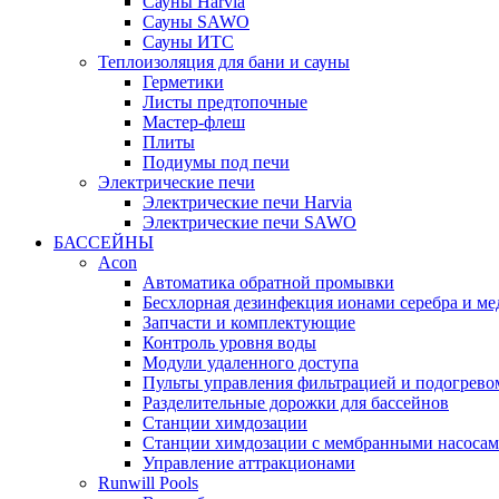
Cауны Harvia
Сауны SAWO
Сауны ИТС
Теплоизоляция для бани и сауны
Герметики
Листы предтопочные
Мастер-флеш
Плиты
Подиумы под печи
Электрические печи
Электрические печи Harvia
Электрические печи SAWO
БАССЕЙНЫ
Acon
Автоматика обратной промывки
Беcхлорная дезинфекция ионами серебра и ме
Запчасти и комплектующие
Контроль уровня воды
Модули удаленного доступа
Пульты управления фильтрацией и подогрево
Разделительные дорожки для бассейнов
Станции химдозации
Станции химдозации с мембранными насоса
Управление аттракционами
Runwill Pools