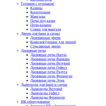
Готовим с огоньком!
Казаны
Копитильни
Мангалы
Печи под казан
Печи-казаны
Совки для мангала
Двери для бани и сауны
Деревянные двери
Комплектующие для дверей
Стеклянные двери
Дровяные печи
Дровяные печи Harvia
Дровяные печи Варвара
Дровяные печи Везувий
Дровяные печи Гефест
Дровяные печи Радуга
Дровяные печи Ферингер
Дровяные печи Этна
Дымоходы для бани и сауны
Дымоходы Везувий
Дымоходы Гефест
Дымоходы Ферингер
ИК-оборудование
Запчасти ИК-оборудования