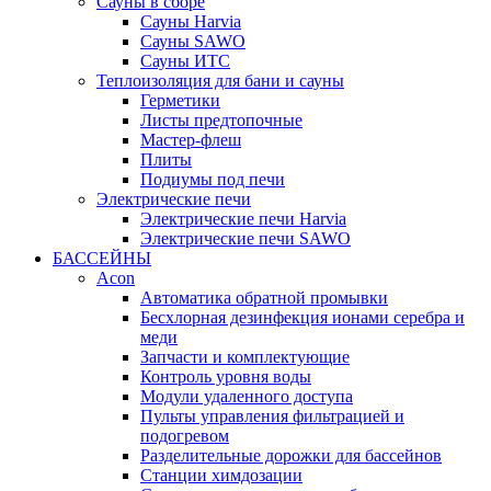
Сауны в сборе
Cауны Harvia
Сауны SAWO
Сауны ИТС
Теплоизоляция для бани и сауны
Герметики
Листы предтопочные
Мастер-флеш
Плиты
Подиумы под печи
Электрические печи
Электрические печи Harvia
Электрические печи SAWO
БАССЕЙНЫ
Acon
Автоматика обратной промывки
Беcхлорная дезинфекция ионами серебра и
меди
Запчасти и комплектующие
Контроль уровня воды
Модули удаленного доступа
Пульты управления фильтрацией и
подогревом
Разделительные дорожки для бассейнов
Станции химдозации