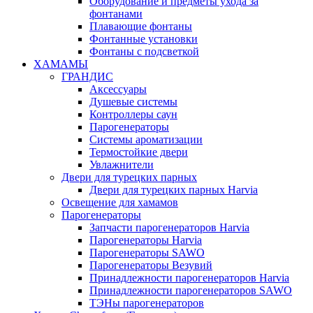
Оборудование и предметы ухода за
фонтанами
Плавающие фонтаны
Фонтанные установки
Фонтаны с подсветкой
ХАМАМЫ
ГРАНДИС
Аксессуары
Душевые системы
Контроллеры саун
Парогенераторы
Системы ароматизации
Термостойкие двери
Увлажнители
Двери для турецких парных
Двери для турецких парных Harvia
Освещение для хамамов
Парогенераторы
Запчасти парогенераторов Harvia
Парогенераторы Harvia
Парогенераторы SAWO
Парогенераторы Везувий
Принадлежности парогенераторов Harvia
Принадлежности парогенераторов SAWO
ТЭНы парогенераторов