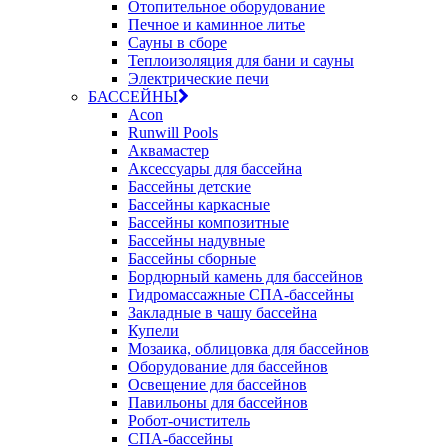
Отопительное оборудование
Печное и каминное литье
Сауны в сборе
Теплоизоляция для бани и сауны
Электрические печи
БАССЕЙНЫ
Acon
Runwill Pools
Аквамастер
Аксессуары для бассейна
Бассейны детские
Бассейны каркасные
Бассейны композитные
Бассейны надувные
Бассейны сборные
Бордюрный камень для бассейнов
Гидромассажные СПА-бассейны
Закладные в чашу бассейна
Купели
Мозаика, облицовка для бассейнов
Оборудование для бассейнов
Освещение для бассейнов
Павильоны для бассейнов
Робот-очиститель
СПА-бассейны