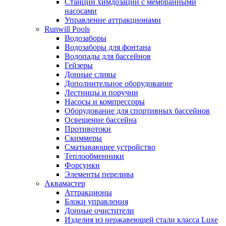
Станции химдозации с мембранными
насосами
Управление аттракционами
Runwill Pools
Водозаборы
Водозаборы для фонтана
Водопады для бассейнов
Гейзеры
Донные сливы
Дополнительное оборудование
Лестницы и поручни
Насосы и компрессоры
Оборудование для спортивных бассейнов
Освещение бассейна
Противотоки
Скиммеры
Сматывающее устройство
Теплообменники
Форсунки
Элементы перелива
Аквамастер
Аттракционы
Блоки управления
Донные очистители
Изделия из нержавеющей стали класса Luxe