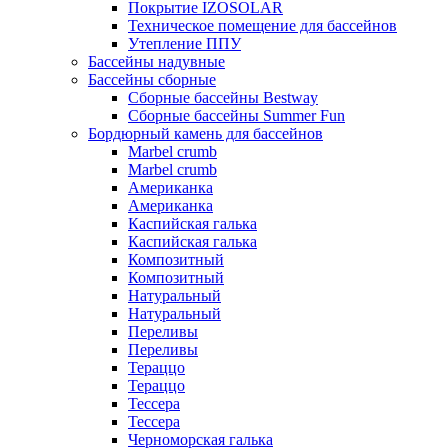
Покрытие IZOSOLAR
Техническое помещение для бассейнов
Утепление ППУ
Бассейны надувные
Бассейны сборные
Сборные бассейны Bestway
Сборные бассейны Summer Fun
Бордюрный камень для бассейнов
Marbel crumb
Marbel crumb
Американка
Американка
Каспийская галька
Каспийская галька
Композитный
Композитный
Натуральный
Натуральный
Переливы
Переливы
Тераццо
Тераццо
Тессера
Тессера
Черноморская галька