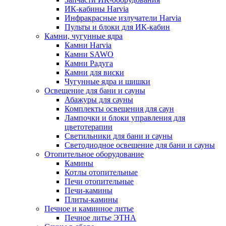
ИК-кабины Harvia
Инфракрасные излучатели Harvia
Пульты и блоки для ИК-кабин
Камни, чугунные ядра
Камни Harvia
Камни SAWO
Камни Радуга
Камни для виски
Чугунные ядра и шишки
Освещение для бани и сауны
Абажуры для сауны
Комплекты освещения для саун
Лампочки и блоки управления для
цветотерапии
Светильники для бани и сауны
Светодиодное освещение для бани и сауны
Отопительное оборудование
Камины
Котлы отопительные
Печи отопительные
Печи-камины
Плиты-камины
Печное и каминное литье
Печное литье ЭТНА