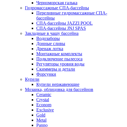
Черноморская галька
Гидромассажные СПА-бассейны
Переливные гидромассажные СПА-
бассейны
СПА-бассейны JAZZI POOL
СПА-бассейны JNJ SPAS
Закладные в чашу бассейна
Водозаборы
Донные сливы
Дренаж лотка
Монтажные комплекты
Подключение пылесоса
Регуляторы уровня воды
Скиммеры и детали
Форсунки
Купели
Купели нержавеющие
Мозаика, облицовка для бассейнов
Ceramic
Crystal
Econom
Exclusive
Gold
Metal
Panno