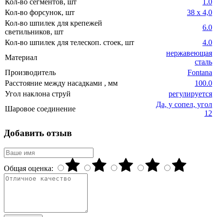
Кол-во сегментов, шт
1.0
Кол-во форсунок, шт
38 х 4,0
Кол-во шпилек для крепежей
6.0
светильников, шт
Кол-во шпилек для телескоп. стоек, шт
4.0
нержавеющая
Материал
сталь
Производитель
Fontana
Расстояние между насадками , мм
100.0
Угол наклона струй
регулируется
Да, у сопел, угол
Шаровое соединение
12
Добавить отзыв
Общая оценка: