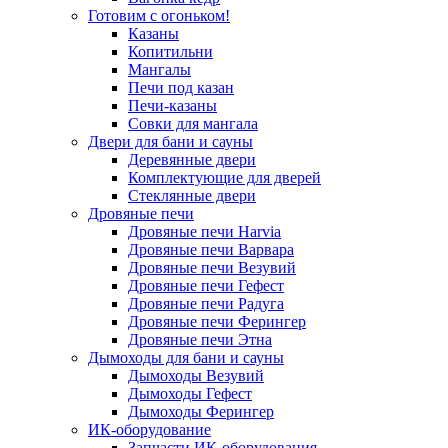
Готовим с огоньком!
Казаны
Копитильни
Мангалы
Печи под казан
Печи-казаны
Совки для мангала
Двери для бани и сауны
Деревянные двери
Комплектующие для дверей
Стеклянные двери
Дровяные печи
Дровяные печи Harvia
Дровяные печи Варвара
Дровяные печи Везувий
Дровяные печи Гефест
Дровяные печи Радуга
Дровяные печи Ферингер
Дровяные печи Этна
Дымоходы для бани и сауны
Дымоходы Везувий
Дымоходы Гефест
Дымоходы Ферингер
ИК-оборудование
Запчасти ИК-оборудования