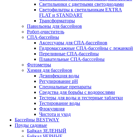
Светильники с цветными светодиодами
Светофильтры к светильникам EXTRA
FLAT и STANDART
Трансформаторы
Павильоны для бассейнов
Робот-очиститель
СПА-бассейны
Аксессуары для СПА-бассейнов
Гидромассажные СПА-бассейны с лежанкой
Переливные СПА-бассейны
Плавательные СПА-басссейны
Фотометры
Химия для бассейнов
Дезинфекция воды
Регулирование pH
Специальные препараты
Средства для борьбы с водорослями
Тестеры для воды и тестерные таблетки
Тестирование воды
Флокуляция
Чистота и уход
Бассейны BESTWAY
Пруды садовые
Байкал ЗЕЛЕНЫЙ
Байкал ЧЕРНЫЕ