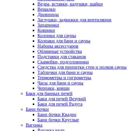
Ведра, вставки, кадушки, шайки
Вешалки
Дровницы
Заглушки, задвижки для вентиляции
Запарники
Коврики
Колонки для сауны
Колпаки для бани и сауны
Наборы аксессуаров
Обливные устройства
Подставки для стаканов
Скамейки, подголовники
Средства для пропитки стен и полков сауны
Таблички для бани и сауны
Термометры и гигрометры
Часы для бани и сауны
Черпаки, ковши
Баки для банных печей
Баки для печей Везувий
Баки для печей Радуга
Бани бочки
Бани бочки Квадро
Бани бочки Круглые
Вагонка
Вагонка кедр