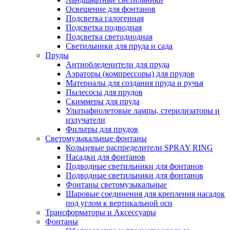
Освещение для фонтанов
Подсветка галогенная
Подсветка подводная
Подсветка светодиодная
Светильники для пруда и сада
Пруды
Антиобледенители для пруда
Аэраторы (компрессоры) для прудов
Материалы для создания пруда и ручья
Пылесосы для прудов
Скиммеры для пруда
Ультрафиолетовые лампы, стерилизаторы и
излучатели
Фильтры для прудов
Светомузыкальные фонтаны
Кольцевые распределители SPRAY RING
Насадки для фонтанов
Подводные светильники для фонтанов
Подводные светильники для фонтанов
Фонтаны светомузыкальные
Шаровые соединения для крепления насадок
под углом к вертикальной оси
Трансформаторы и Аксессуары
Фонтаны