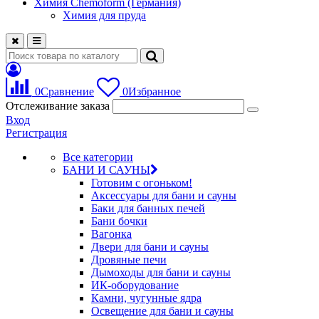
Химия Chemoform (Германия)
Химия для пруда
0
Сравнение
0
Избранное
Отслеживание заказа
Вход
Регистрация
Все категории
БАНИ И САУНЫ
Готовим с огоньком!
Аксессуары для бани и сауны
Баки для банных печей
Бани бочки
Вагонка
Двери для бани и сауны
Дровяные печи
Дымоходы для бани и сауны
ИК-оборудование
Камни, чугунные ядра
Освещение для бани и сауны