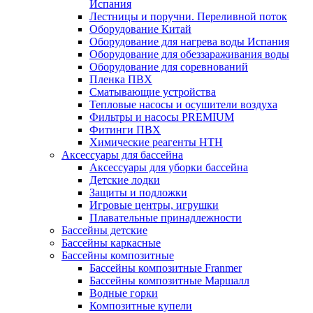
Испания
Лестницы и поручни. Переливной поток
Оборудование Китай
Оборудование для нагрева воды Испания
Оборудование для обеззараживания воды
Оборудование для соревнований
Пленка ПВХ
Сматывающие устройства
Тепловые насосы и осушители воздуха
Фильтры и насосы PREMIUM
Фитинги ПВХ
Химические реагенты HTH
Аксессуары для бассейна
Аксессуары для уборки бассейна
Детские лодки
Защиты и подложки
Игровые центры, игрушки
Плавательные принадлежности
Бассейны детские
Бассейны каркасные
Бассейны композитные
Бассейны композитные Franmer
Бассейны композитные Маршалл
Водные горки
Композитные купели