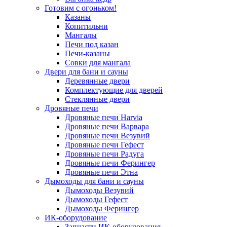
Готовим с огоньком!
Казаны
Копитильни
Мангалы
Печи под казан
Печи-казаны
Совки для мангала
Двери для бани и сауны
Деревянные двери
Комплектующие для дверей
Стеклянные двери
Дровяные печи
Дровяные печи Harvia
Дровяные печи Варвара
Дровяные печи Везувий
Дровяные печи Гефест
Дровяные печи Радуга
Дровяные печи Ферингер
Дровяные печи Этна
Дымоходы для бани и сауны
Дымоходы Везувий
Дымоходы Гефест
Дымоходы Ферингер
ИК-оборудование
Запчасти ИК-оборудования