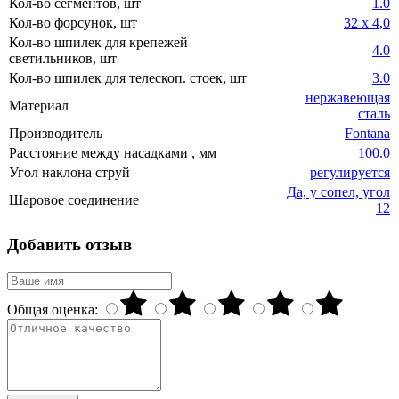
Кол-во сегментов, шт
1.0
Кол-во форсунок, шт
32 х 4,0
Кол-во шпилек для крепежей
4.0
светильников, шт
Кол-во шпилек для телескоп. стоек, шт
3.0
нержавеющая
Материал
сталь
Производитель
Fontana
Расстояние между насадками , мм
100.0
Угол наклона струй
регулируется
Да, у сопел, угол
Шаровое соединение
12
Добавить отзыв
Общая оценка: