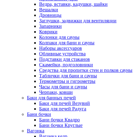
Ведра, вставки, кадушки, шайки
Вешалки
Дровницы
Заглушки, задвижки для вентиляции
Запарники
Коврики
Колонки для сауны
Колпаки для бани и сауны
Наборы аксессуаров
Обливные устройства
Подставки для стаканов
Скамейки, подголовники
Средства для пропитки стен и полков сауны
Таблички для бани и сауны
Термометры и гигрометры
Часы для бани и сауны
Черпаки, ковши
Баки для банных печей
Баки для печей Везувий
Баки для печей Радуга
Бани бочки
Бани бочки Квадро
Бани бочки Круглые
Вагонка
Вагонка кедр