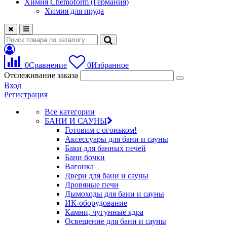
Химия Chemoform (Германия)
Химия для пруда
0
Сравнение
0
Избранное
Отслеживание заказа
Вход
Регистрация
Все категории
БАНИ И САУНЫ
Готовим с огоньком!
Аксессуары для бани и сауны
Баки для банных печей
Бани бочки
Вагонка
Двери для бани и сауны
Дровяные печи
Дымоходы для бани и сауны
ИК-оборудование
Камни, чугунные ядра
Освещение для бани и сауны