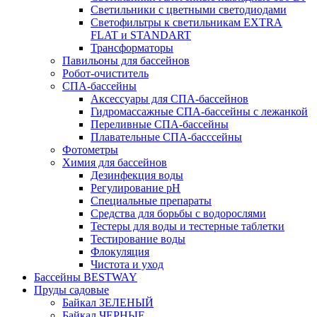
Светильники с цветными светодиодами
Светофильтры к светильникам EXTRA
FLAT и STANDART
Трансформаторы
Павильоны для бассейнов
Робот-очиститель
СПА-бассейны
Аксессуары для СПА-бассейнов
Гидромассажные СПА-бассейны с лежанкой
Переливные СПА-бассейны
Плавательные СПА-басссейны
Фотометры
Химия для бассейнов
Дезинфекция воды
Регулирование pH
Специальные препараты
Средства для борьбы с водорослями
Тестеры для воды и тестерные таблетки
Тестирование воды
Флокуляция
Чистота и уход
Бассейны BESTWAY
Пруды садовые
Байкал ЗЕЛЕНЫЙ
Байкал ЧЕРНЫЕ