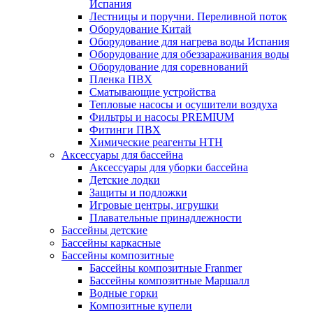
Испания
Лестницы и поручни. Переливной поток
Оборудование Китай
Оборудование для нагрева воды Испания
Оборудование для обеззараживания воды
Оборудование для соревнований
Пленка ПВХ
Сматывающие устройства
Тепловые насосы и осушители воздуха
Фильтры и насосы PREMIUM
Фитинги ПВХ
Химические реагенты HTH
Аксессуары для бассейна
Аксессуары для уборки бассейна
Детские лодки
Защиты и подложки
Игровые центры, игрушки
Плавательные принадлежности
Бассейны детские
Бассейны каркасные
Бассейны композитные
Бассейны композитные Franmer
Бассейны композитные Маршалл
Водные горки
Композитные купели