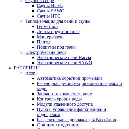
Сауны в сборе
Cауны Harvia
Сауны SAWO
Сауны ИТС
Теплоизоляция для бани и сауны
Герметики
Листы предтопочные
Мастер-флеш
Плиты
Подиумы под печи
Электрические печи
Электрические печи Harvia
Электрические печи SAWO
БАССЕЙНЫ
Acon
Автоматика обратной промывки
Беcхлорная дезинфекция ионами серебра и
меди
Запчасти и комплектующие
Контроль уровня воды
Модули удаленного доступа
Пульты управления фильтрацией и
подогревом
Разделительные дорожки для бассейнов
Станции химдозации