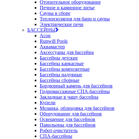
Отопительное оборудование
Печное и каминное литье
Сауны в сборе
Теплоизоляция для бани и сауны
Электрические печи
БАССЕЙНЫ
Acon
Runwill Pools
Аквамастер
Аксессуары для бассейна
Бассейны детские
Бассейны каркасные
Бассейны композитные
Бассейны надувные
Бассейны сборные
Бордюрный камень для бассейнов
Гидромассажные СПА-бассейны
Закладные в чашу бассейна
Купели
Мозаика, облицовка для бассейнов
Оборудование для бассейнов
Освещение для бассейнов
Павильоны для бассейнов
Робот-очиститель
СПА-бассейны