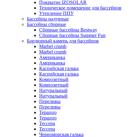
Покрытие IZOSOLAR
Техническое помещение для бассейнов
Утепление ППУ
Бассейны надувные
Бассейны сборные
Сборные бассейны Bestway
Сборные бассейны Summer Fun
Бордюрный камень для бассейнов
Marbel crumb
Marbel crumb
Американка
Американка
Каспийская галька
Каспийская галька
Композитный
Композитный
Натуральный
Натуральный
Переливы
Переливы
Тераццо
Тераццо
Тессера
Тессера
Черноморская галька