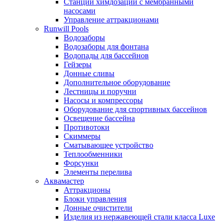
Станции химдозации с мембранными
насосами
Управление аттракционами
Runwill Pools
Водозаборы
Водозаборы для фонтана
Водопады для бассейнов
Гейзеры
Донные сливы
Дополнительное оборудование
Лестницы и поручни
Насосы и компрессоры
Оборудование для спортивных бассейнов
Освещение бассейна
Противотоки
Скиммеры
Сматывающее устройство
Теплообменники
Форсунки
Элементы перелива
Аквамастер
Аттракционы
Блоки управления
Донные очистители
Изделия из нержавеющей стали класса Luxe