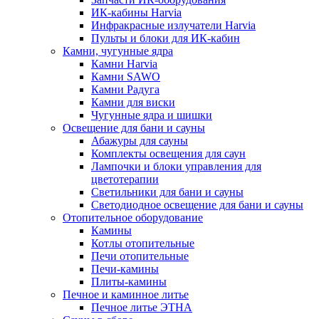
ИК-кабины Harvia
Инфракрасные излучатели Harvia
Пульты и блоки для ИК-кабин
Камни, чугунные ядра
Камни Harvia
Камни SAWO
Камни Радуга
Камни для виски
Чугунные ядра и шишки
Освещение для бани и сауны
Абажуры для сауны
Комплекты освещения для саун
Лампочки и блоки управления для
цветотерапии
Светильники для бани и сауны
Светодиодное освещение для бани и сауны
Отопительное оборудование
Камины
Котлы отопительные
Печи отопительные
Печи-камины
Плиты-камины
Печное и каминное литье
Печное литье ЭТНА