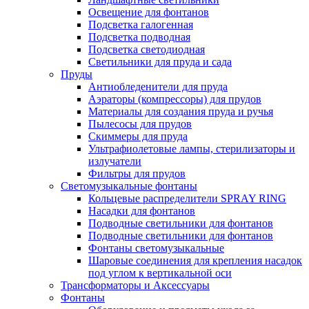
Освещение для фонтанов
Подсветка галогенная
Подсветка подводная
Подсветка светодиодная
Светильники для пруда и сада
Пруды
Антиобледенители для пруда
Аэраторы (компрессоры) для прудов
Материалы для создания пруда и ручья
Пылесосы для прудов
Скиммеры для пруда
Ультрафиолетовые лампы, стерилизаторы и
излучатели
Фильтры для прудов
Светомузыкальные фонтаны
Кольцевые распределители SPRAY RING
Насадки для фонтанов
Подводные светильники для фонтанов
Подводные светильники для фонтанов
Фонтаны светомузыкальные
Шаровые соединения для крепления насадок
под углом к вертикальной оси
Трансформаторы и Аксессуары
Фонтаны