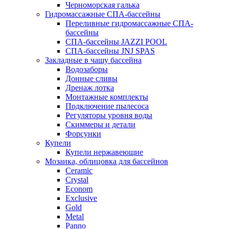
Черноморская галька
Гидромассажные СПА-бассейны
Переливные гидромассажные СПА-
бассейны
СПА-бассейны JAZZI POOL
СПА-бассейны JNJ SPAS
Закладные в чашу бассейна
Водозаборы
Донные сливы
Дренаж лотка
Монтажные комплекты
Подключение пылесоса
Регуляторы уровня воды
Скиммеры и детали
Форсунки
Купели
Купели нержавеющие
Мозаика, облицовка для бассейнов
Ceramic
Crystal
Econom
Exclusive
Gold
Metal
Panno