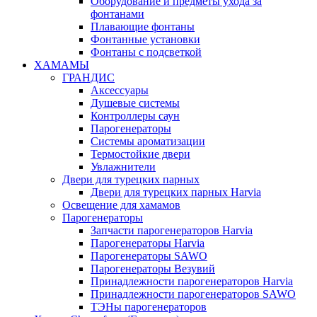
Оборудование и предметы ухода за
фонтанами
Плавающие фонтаны
Фонтанные установки
Фонтаны с подсветкой
ХАМАМЫ
ГРАНДИС
Аксессуары
Душевые системы
Контроллеры саун
Парогенераторы
Системы ароматизации
Термостойкие двери
Увлажнители
Двери для турецких парных
Двери для турецких парных Harvia
Освещение для хамамов
Парогенераторы
Запчасти парогенераторов Harvia
Парогенераторы Harvia
Парогенераторы SAWO
Парогенераторы Везувий
Принадлежности парогенераторов Harvia
Принадлежности парогенераторов SAWO
ТЭНы парогенераторов