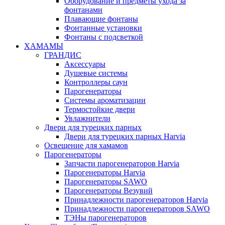
Оборудование и предметы ухода за
фонтанами
Плавающие фонтаны
Фонтанные установки
Фонтаны с подсветкой
ХАМАМЫ
ГРАНДИС
Аксессуары
Душевые системы
Контроллеры саун
Парогенераторы
Системы ароматизации
Термостойкие двери
Увлажнители
Двери для турецких парных
Двери для турецких парных Harvia
Освещение для хамамов
Парогенераторы
Запчасти парогенераторов Harvia
Парогенераторы Harvia
Парогенераторы SAWO
Парогенераторы Везувий
Принадлежности парогенераторов Harvia
Принадлежности парогенераторов SAWO
ТЭНы парогенераторов