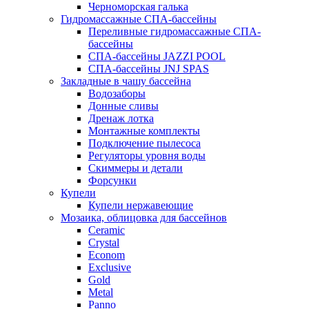
Черноморская галька
Гидромассажные СПА-бассейны
Переливные гидромассажные СПА-
бассейны
СПА-бассейны JAZZI POOL
СПА-бассейны JNJ SPAS
Закладные в чашу бассейна
Водозаборы
Донные сливы
Дренаж лотка
Монтажные комплекты
Подключение пылесоса
Регуляторы уровня воды
Скиммеры и детали
Форсунки
Купели
Купели нержавеющие
Мозаика, облицовка для бассейнов
Ceramic
Crystal
Econom
Exclusive
Gold
Metal
Panno