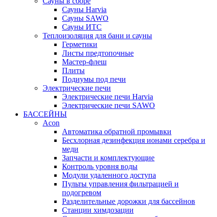
Сауны в сборе
Cауны Harvia
Сауны SAWO
Сауны ИТС
Теплоизоляция для бани и сауны
Герметики
Листы предтопочные
Мастер-флеш
Плиты
Подиумы под печи
Электрические печи
Электрические печи Harvia
Электрические печи SAWO
БАССЕЙНЫ
Acon
Автоматика обратной промывки
Беcхлорная дезинфекция ионами серебра и
меди
Запчасти и комплектующие
Контроль уровня воды
Модули удаленного доступа
Пульты управления фильтрацией и
подогревом
Разделительные дорожки для бассейнов
Станции химдозации