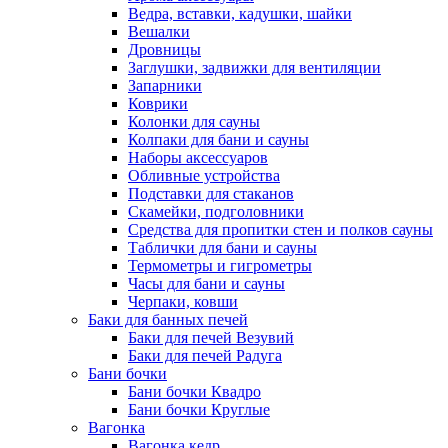
Ведра, вставки, кадушки, шайки
Вешалки
Дровницы
Заглушки, задвижки для вентиляции
Запарники
Коврики
Колонки для сауны
Колпаки для бани и сауны
Наборы аксессуаров
Обливные устройства
Подставки для стаканов
Скамейки, подголовники
Средства для пропитки стен и полков сауны
Таблички для бани и сауны
Термометры и гигрометры
Часы для бани и сауны
Черпаки, ковши
Баки для банных печей
Баки для печей Везувий
Баки для печей Радуга
Бани бочки
Бани бочки Квадро
Бани бочки Круглые
Вагонка
Вагонка кедр