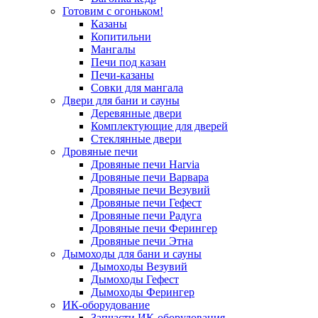
Готовим с огоньком!
Казаны
Копитильни
Мангалы
Печи под казан
Печи-казаны
Совки для мангала
Двери для бани и сауны
Деревянные двери
Комплектующие для дверей
Стеклянные двери
Дровяные печи
Дровяные печи Harvia
Дровяные печи Варвара
Дровяные печи Везувий
Дровяные печи Гефест
Дровяные печи Радуга
Дровяные печи Ферингер
Дровяные печи Этна
Дымоходы для бани и сауны
Дымоходы Везувий
Дымоходы Гефест
Дымоходы Ферингер
ИК-оборудование
Запчасти ИК-оборудования