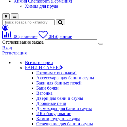
Химия Chemoform (Германия)
Химия для пруда
0
Сравнение
0
Избранное
Отслеживание заказа
Вход
Регистрация
Все категории
БАНИ И САУНЫ
Готовим с огоньком!
Аксессуары для бани и сауны
Баки для банных печей
Бани бочки
Вагонка
Двери для бани и сауны
Дровяные печи
Дымоходы для бани и сауны
ИК-оборудование
Камни, чугунные ядра
Освещение для бани и сауны