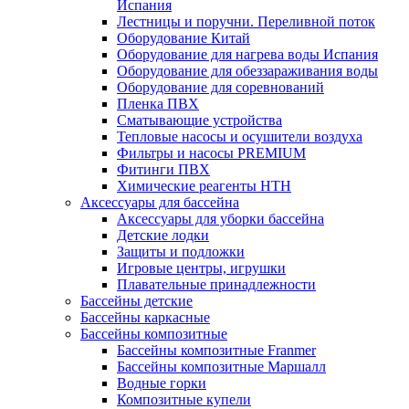
Испания
Лестницы и поручни. Переливной поток
Оборудование Китай
Оборудование для нагрева воды Испания
Оборудование для обеззараживания воды
Оборудование для соревнований
Пленка ПВХ
Сматывающие устройства
Тепловые насосы и осушители воздуха
Фильтры и насосы PREMIUM
Фитинги ПВХ
Химические реагенты HTH
Аксессуары для бассейна
Аксессуары для уборки бассейна
Детские лодки
Защиты и подложки
Игровые центры, игрушки
Плавательные принадлежности
Бассейны детские
Бассейны каркасные
Бассейны композитные
Бассейны композитные Franmer
Бассейны композитные Маршалл
Водные горки
Композитные купели