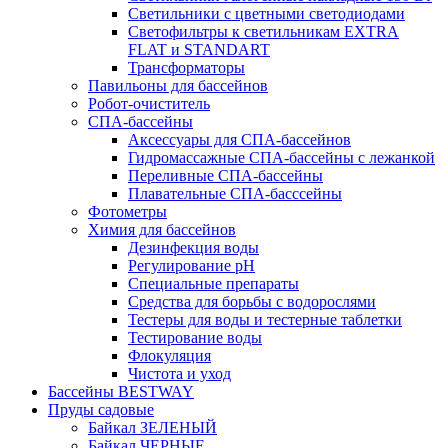
Светильники с цветными светодиодами
Светофильтры к светильникам EXTRA
FLAT и STANDART
Трансформаторы
Павильоны для бассейнов
Робот-очиститель
СПА-бассейны
Аксессуары для СПА-бассейнов
Гидромассажные СПА-бассейны с лежанкой
Переливные СПА-бассейны
Плавательные СПА-басссейны
Фотометры
Химия для бассейнов
Дезинфекция воды
Регулирование pH
Специальные препараты
Средства для борьбы с водорослями
Тестеры для воды и тестерные таблетки
Тестирование воды
Флокуляция
Чистота и уход
Бассейны BESTWAY
Пруды садовые
Байкал ЗЕЛЕНЫЙ
Байкал ЧЕРНЫЕ