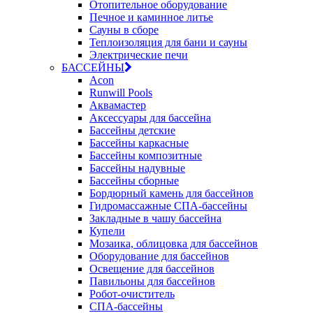
Отопительное оборудование
Печное и каминное литье
Сауны в сборе
Теплоизоляция для бани и сауны
Электрические печи
БАССЕЙНЫ
Acon
Runwill Pools
Аквамастер
Аксессуары для бассейна
Бассейны детские
Бассейны каркасные
Бассейны композитные
Бассейны надувные
Бассейны сборные
Бордюрный камень для бассейнов
Гидромассажные СПА-бассейны
Закладные в чашу бассейна
Купели
Мозаика, облицовка для бассейнов
Оборудование для бассейнов
Освещение для бассейнов
Павильоны для бассейнов
Робот-очиститель
СПА-бассейны