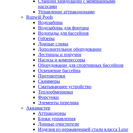
Станции химдозации с мембранными
насосами
Управление аттракционами
Runwill Pools
Водозаборы
Водозаборы для фонтана
Водопады для бассейнов
Гейзеры
Донные сливы
Дополнительное оборудование
Лестницы и поручни
Насосы и компрессоры
Оборудование для спортивных бассейнов
Освещение бассейна
Противотоки
Скиммеры
Сматывающее устройство
Теплообменники
Форсунки
Элементы перелива
Аквамастер
Аттракционы
Блоки управления
Донные очистители
Изделия из нержавеющей стали класса Luxe