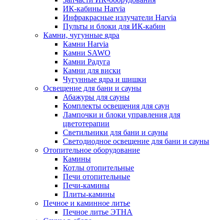
ИК-кабины Harvia
Инфракрасные излучатели Harvia
Пульты и блоки для ИК-кабин
Камни, чугунные ядра
Камни Harvia
Камни SAWO
Камни Радуга
Камни для виски
Чугунные ядра и шишки
Освещение для бани и сауны
Абажуры для сауны
Комплекты освещения для саун
Лампочки и блоки управления для
цветотерапии
Светильники для бани и сауны
Светодиодное освещение для бани и сауны
Отопительное оборудование
Камины
Котлы отопительные
Печи отопительные
Печи-камины
Плиты-камины
Печное и каминное литье
Печное литье ЭТНА