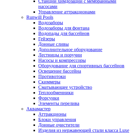
Станции химдозации с мембранными
насосами
Управление аттракционами
Runwill Pools
Водозаборы
Водозаборы для фонтана
Водопады для бассейнов
Гейзеры
Донные сливы
Дополнительное оборудование
Лестницы и поручни
Насосы и компрессоры
Оборудование для спортивных бассейнов
Освещение бассейна
Противотоки
Скиммеры
Сматывающее устройство
Теплообменники
Форсунки
Элементы перелива
Аквамастер
Аттракционы
Блоки управления
Донные очистители
Изделия из нержавеющей стали класса Luxe