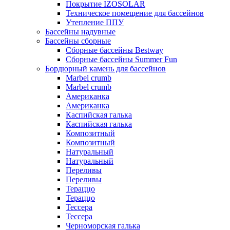
Покрытие IZOSOLAR
Техническое помещение для бассейнов
Утепление ППУ
Бассейны надувные
Бассейны сборные
Сборные бассейны Bestway
Сборные бассейны Summer Fun
Бордюрный камень для бассейнов
Marbel crumb
Marbel crumb
Американка
Американка
Каспийская галька
Каспийская галька
Композитный
Композитный
Натуральный
Натуральный
Переливы
Переливы
Тераццо
Тераццо
Тессера
Тессера
Черноморская галька