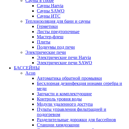
Сауны в сборе
Cауны Harvia
Сауны SAWO
Сауны ИТС
Теплоизоляция для бани и сауны
Герметики
Листы предтопочные
Мастер-флеш
Плиты
Подиумы под печи
Электрические печи
Электрические печи Harvia
Электрические печи SAWO
БАССЕЙНЫ
Acon
Автоматика обратной промывки
Беcхлорная дезинфекция ионами серебра и
меди
Запчасти и комплектующие
Контроль уровня воды
Модули удаленного доступа
Пульты управления фильтрацией и
подогревом
Разделительные дорожки для бассейнов
Станции химдозации