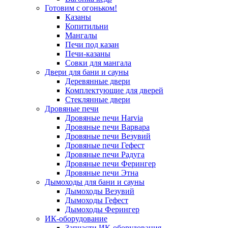
Готовим с огоньком!
Казаны
Копитильни
Мангалы
Печи под казан
Печи-казаны
Совки для мангала
Двери для бани и сауны
Деревянные двери
Комплектующие для дверей
Стеклянные двери
Дровяные печи
Дровяные печи Harvia
Дровяные печи Варвара
Дровяные печи Везувий
Дровяные печи Гефест
Дровяные печи Радуга
Дровяные печи Ферингер
Дровяные печи Этна
Дымоходы для бани и сауны
Дымоходы Везувий
Дымоходы Гефест
Дымоходы Ферингер
ИК-оборудование
Запчасти ИК-оборудования