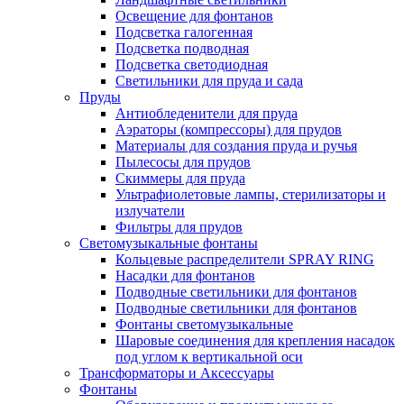
Освещение для фонтанов
Подсветка галогенная
Подсветка подводная
Подсветка светодиодная
Светильники для пруда и сада
Пруды
Антиобледенители для пруда
Аэраторы (компрессоры) для прудов
Материалы для создания пруда и ручья
Пылесосы для прудов
Скиммеры для пруда
Ультрафиолетовые лампы, стерилизаторы и
излучатели
Фильтры для прудов
Светомузыкальные фонтаны
Кольцевые распределители SPRAY RING
Насадки для фонтанов
Подводные светильники для фонтанов
Подводные светильники для фонтанов
Фонтаны светомузыкальные
Шаровые соединения для крепления насадок
под углом к вертикальной оси
Трансформаторы и Аксессуары
Фонтаны