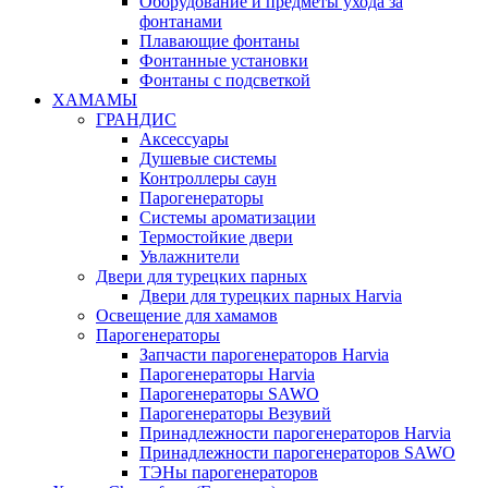
Оборудование и предметы ухода за
фонтанами
Плавающие фонтаны
Фонтанные установки
Фонтаны с подсветкой
ХАМАМЫ
ГРАНДИС
Аксессуары
Душевые системы
Контроллеры саун
Парогенераторы
Системы ароматизации
Термостойкие двери
Увлажнители
Двери для турецких парных
Двери для турецких парных Harvia
Освещение для хамамов
Парогенераторы
Запчасти парогенераторов Harvia
Парогенераторы Harvia
Парогенераторы SAWO
Парогенераторы Везувий
Принадлежности парогенераторов Harvia
Принадлежности парогенераторов SAWO
ТЭНы парогенераторов