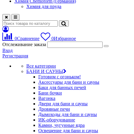
Химия Chemoform (Германия)
Химия для пруда
0
Сравнение
0
Избранное
Отслеживание заказа
Вход
Регистрация
Все категории
БАНИ И САУНЫ
Готовим с огоньком!
Аксессуары для бани и сауны
Баки для банных печей
Бани бочки
Вагонка
Двери для бани и сауны
Дровяные печи
Дымоходы для бани и сауны
ИК-оборудование
Камни, чугунные ядра
Освещение для бани и сауны