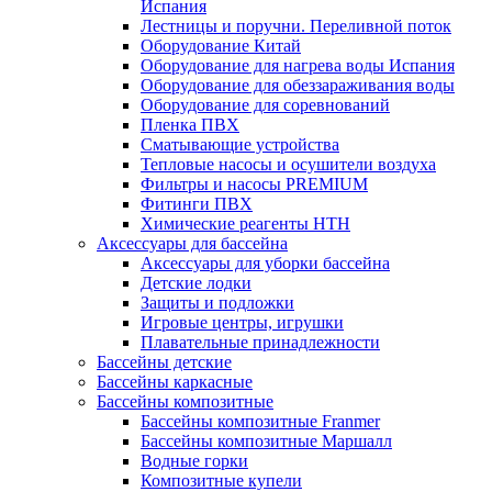
Испания
Лестницы и поручни. Переливной поток
Оборудование Китай
Оборудование для нагрева воды Испания
Оборудование для обеззараживания воды
Оборудование для соревнований
Пленка ПВХ
Сматывающие устройства
Тепловые насосы и осушители воздуха
Фильтры и насосы PREMIUM
Фитинги ПВХ
Химические реагенты HTH
Аксессуары для бассейна
Аксессуары для уборки бассейна
Детские лодки
Защиты и подложки
Игровые центры, игрушки
Плавательные принадлежности
Бассейны детские
Бассейны каркасные
Бассейны композитные
Бассейны композитные Franmer
Бассейны композитные Маршалл
Водные горки
Композитные купели