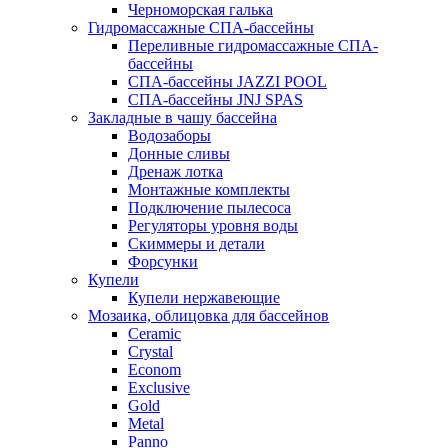
Черноморская галька
Гидромассажные СПА-бассейны
Переливные гидромассажные СПА-
бассейны
СПА-бассейны JAZZI POOL
СПА-бассейны JNJ SPAS
Закладные в чашу бассейна
Водозаборы
Донные сливы
Дренаж лотка
Монтажные комплекты
Подключение пылесоса
Регуляторы уровня воды
Скиммеры и детали
Форсунки
Купели
Купели нержавеющие
Мозаика, облицовка для бассейнов
Ceramic
Crystal
Econom
Exclusive
Gold
Metal
Panno