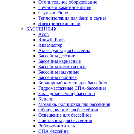
Отопительное оборудование
Печное и каминное литье
Сауны в сборе
Теплоизоляция для бани и сауны
Электрические печи
БАССЕЙНЫ
Acon
Runwill Pools
Аквамастер
Аксессуары для бассейна
Бассейны детские
Бассейны каркасные
Бассейны композитные
Бассейны надувные
Бассейны сборные
Бордюрный камень для бассейнов
Гидромассажные СПА-бассейны
Закладные в чашу бассейна
Купели
Мозаика, облицовка для бассейнов
Оборудование для бассейнов
Освещение для бассейнов
Павильоны для бассейнов
Робот-очиститель
СПА-бассейны