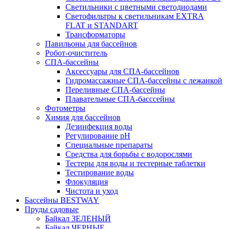
Светильники с цветными светодиодами
Светофильтры к светильникам EXTRA
FLAT и STANDART
Трансформаторы
Павильоны для бассейнов
Робот-очиститель
СПА-бассейны
Аксессуары для СПА-бассейнов
Гидромассажные СПА-бассейны с лежанкой
Переливные СПА-бассейны
Плавательные СПА-басссейны
Фотометры
Химия для бассейнов
Дезинфекция воды
Регулирование pH
Специальные препараты
Средства для борьбы с водорослями
Тестеры для воды и тестерные таблетки
Тестирование воды
Флокуляция
Чистота и уход
Бассейны BESTWAY
Пруды садовые
Байкал ЗЕЛЕНЫЙ
Байкал ЧЕРНЫЕ