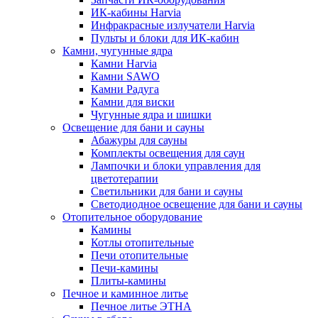
ИК-кабины Harvia
Инфракрасные излучатели Harvia
Пульты и блоки для ИК-кабин
Камни, чугунные ядра
Камни Harvia
Камни SAWO
Камни Радуга
Камни для виски
Чугунные ядра и шишки
Освещение для бани и сауны
Абажуры для сауны
Комплекты освещения для саун
Лампочки и блоки управления для
цветотерапии
Светильники для бани и сауны
Светодиодное освещение для бани и сауны
Отопительное оборудование
Камины
Котлы отопительные
Печи отопительные
Печи-камины
Плиты-камины
Печное и каминное литье
Печное литье ЭТНА