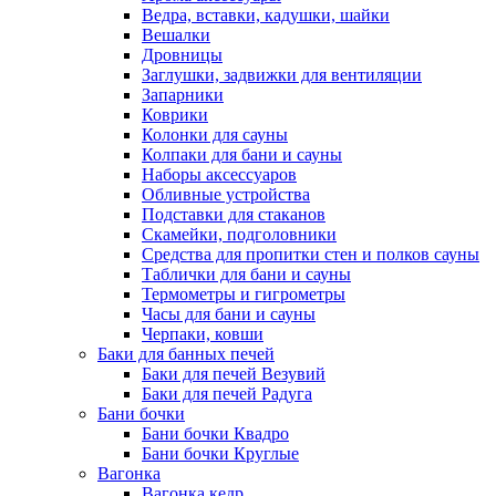
Ведра, вставки, кадушки, шайки
Вешалки
Дровницы
Заглушки, задвижки для вентиляции
Запарники
Коврики
Колонки для сауны
Колпаки для бани и сауны
Наборы аксессуаров
Обливные устройства
Подставки для стаканов
Скамейки, подголовники
Средства для пропитки стен и полков сауны
Таблички для бани и сауны
Термометры и гигрометры
Часы для бани и сауны
Черпаки, ковши
Баки для банных печей
Баки для печей Везувий
Баки для печей Радуга
Бани бочки
Бани бочки Квадро
Бани бочки Круглые
Вагонка
Вагонка кедр