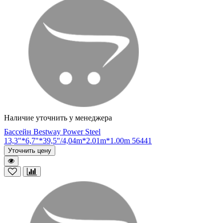
Наличие уточнить у менеджера
Бассейн Bestway Power Steel
13,3"*6,7"*39,5"/4,04m*2.01m*1.00m 56441
Уточнить цену