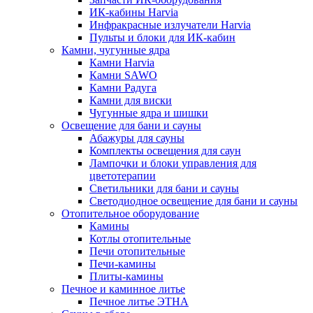
ИК-кабины Harvia
Инфракрасные излучатели Harvia
Пульты и блоки для ИК-кабин
Камни, чугунные ядра
Камни Harvia
Камни SAWO
Камни Радуга
Камни для виски
Чугунные ядра и шишки
Освещение для бани и сауны
Абажуры для сауны
Комплекты освещения для саун
Лампочки и блоки управления для
цветотерапии
Светильники для бани и сауны
Светодиодное освещение для бани и сауны
Отопительное оборудование
Камины
Котлы отопительные
Печи отопительные
Печи-камины
Плиты-камины
Печное и каминное литье
Печное литье ЭТНА