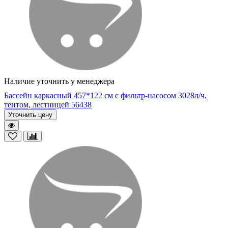
Наличие уточнить у менеджера
Бассейн каркасный 457*122 см с фильтр-насосом 3028л/ч,
тентом, лестницей 56438
Уточнить цену