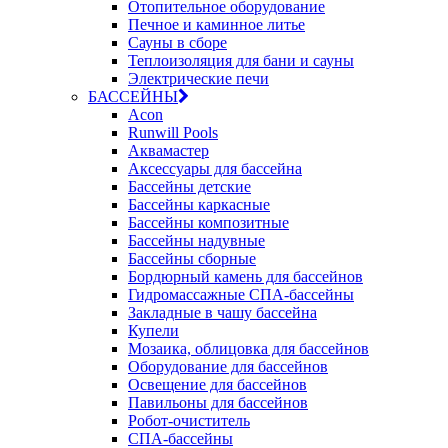
Отопительное оборудование
Печное и каминное литье
Сауны в сборе
Теплоизоляция для бани и сауны
Электрические печи
БАССЕЙНЫ
Acon
Runwill Pools
Аквамастер
Аксессуары для бассейна
Бассейны детские
Бассейны каркасные
Бассейны композитные
Бассейны надувные
Бассейны сборные
Бордюрный камень для бассейнов
Гидромассажные СПА-бассейны
Закладные в чашу бассейна
Купели
Мозаика, облицовка для бассейнов
Оборудование для бассейнов
Освещение для бассейнов
Павильоны для бассейнов
Робот-очиститель
СПА-бассейны