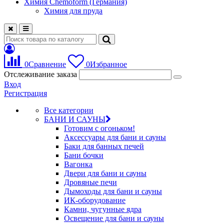
Химия Chemoform (Германия)
Химия для пруда
0
Сравнение
0
Избранное
Отслеживание заказа
Вход
Регистрация
Все категории
БАНИ И САУНЫ
Готовим с огоньком!
Аксессуары для бани и сауны
Баки для банных печей
Бани бочки
Вагонка
Двери для бани и сауны
Дровяные печи
Дымоходы для бани и сауны
ИК-оборудование
Камни, чугунные ядра
Освещение для бани и сауны