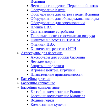
Испания
Лестницы и поручни. Переливной поток
Оборудование Китай
Оборудование для нагрева воды Испания
Оборудование для обеззараживания воды
Оборудование для соревнований
Пленка ПВХ
Сматывающие устройства
Тепловые насосы и осушители воздуха
Фильтры и насосы PREMIUM
Фитинги ПВХ
Химические реагенты HTH
Аксессуары для бассейна
Аксессуары для уборки бассейна
Детские лодки
Защиты и подложки
Игровые центры, игрушки
Плавательные принадлежности
Бассейны детские
Бассейны каркасные
Бассейны композитные
Бассейны композитные Franmer
Бассейны композитные Маршалл
Водные горки
Композитные купели