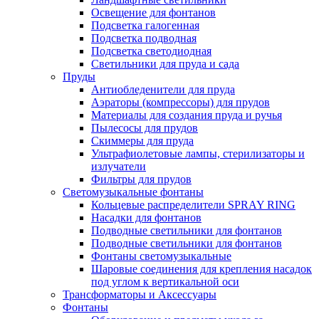
Освещение для фонтанов
Подсветка галогенная
Подсветка подводная
Подсветка светодиодная
Светильники для пруда и сада
Пруды
Антиобледенители для пруда
Аэраторы (компрессоры) для прудов
Материалы для создания пруда и ручья
Пылесосы для прудов
Скиммеры для пруда
Ультрафиолетовые лампы, стерилизаторы и
излучатели
Фильтры для прудов
Светомузыкальные фонтаны
Кольцевые распределители SPRAY RING
Насадки для фонтанов
Подводные светильники для фонтанов
Подводные светильники для фонтанов
Фонтаны светомузыкальные
Шаровые соединения для крепления насадок
под углом к вертикальной оси
Трансформаторы и Аксессуары
Фонтаны