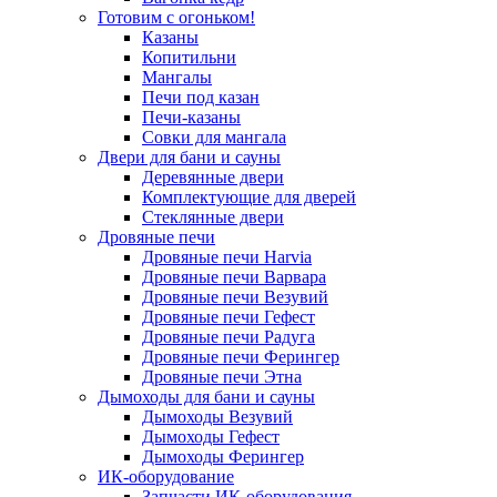
Готовим с огоньком!
Казаны
Копитильни
Мангалы
Печи под казан
Печи-казаны
Совки для мангала
Двери для бани и сауны
Деревянные двери
Комплектующие для дверей
Стеклянные двери
Дровяные печи
Дровяные печи Harvia
Дровяные печи Варвара
Дровяные печи Везувий
Дровяные печи Гефест
Дровяные печи Радуга
Дровяные печи Ферингер
Дровяные печи Этна
Дымоходы для бани и сауны
Дымоходы Везувий
Дымоходы Гефест
Дымоходы Ферингер
ИК-оборудование
Запчасти ИК-оборудования