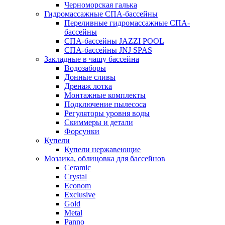
Черноморская галька
Гидромассажные СПА-бассейны
Переливные гидромассажные СПА-
бассейны
СПА-бассейны JAZZI POOL
СПА-бассейны JNJ SPAS
Закладные в чашу бассейна
Водозаборы
Донные сливы
Дренаж лотка
Монтажные комплекты
Подключение пылесоса
Регуляторы уровня воды
Скиммеры и детали
Форсунки
Купели
Купели нержавеющие
Мозаика, облицовка для бассейнов
Ceramic
Crystal
Econom
Exclusive
Gold
Metal
Panno