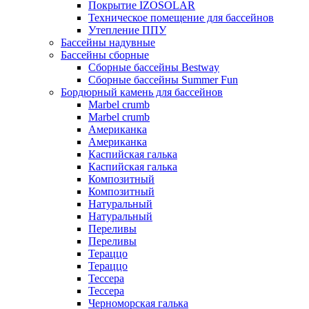
Покрытие IZOSOLAR
Техническое помещение для бассейнов
Утепление ППУ
Бассейны надувные
Бассейны сборные
Сборные бассейны Bestway
Сборные бассейны Summer Fun
Бордюрный камень для бассейнов
Marbel crumb
Marbel crumb
Американка
Американка
Каспийская галька
Каспийская галька
Композитный
Композитный
Натуральный
Натуральный
Переливы
Переливы
Тераццо
Тераццо
Тессера
Тессера
Черноморская галька