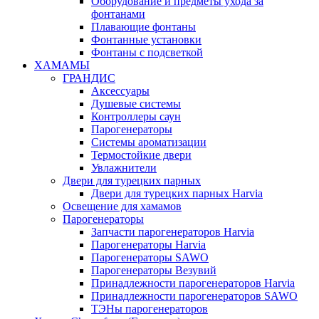
Оборудование и предметы ухода за
фонтанами
Плавающие фонтаны
Фонтанные установки
Фонтаны с подсветкой
ХАМАМЫ
ГРАНДИС
Аксессуары
Душевые системы
Контроллеры саун
Парогенераторы
Системы ароматизации
Термостойкие двери
Увлажнители
Двери для турецких парных
Двери для турецких парных Harvia
Освещение для хамамов
Парогенераторы
Запчасти парогенераторов Harvia
Парогенераторы Harvia
Парогенераторы SAWO
Парогенераторы Везувий
Принадлежности парогенераторов Harvia
Принадлежности парогенераторов SAWO
ТЭНы парогенераторов