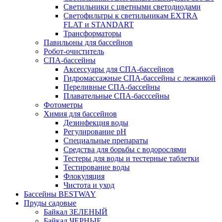
Светильники с цветными светодиодами
Светофильтры к светильникам EXTRA
FLAT и STANDART
Трансформаторы
Павильоны для бассейнов
Робот-очиститель
СПА-бассейны
Аксессуары для СПА-бассейнов
Гидромассажные СПА-бассейны с лежанкой
Переливные СПА-бассейны
Плавательные СПА-басссейны
Фотометры
Химия для бассейнов
Дезинфекция воды
Регулирование pH
Специальные препараты
Средства для борьбы с водорослями
Тестеры для воды и тестерные таблетки
Тестирование воды
Флокуляция
Чистота и уход
Бассейны BESTWAY
Пруды садовые
Байкал ЗЕЛЕНЫЙ
Байкал ЧЕРНЫЕ