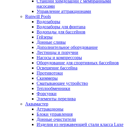
Станции химдозации с мембранными
насосами
Управление аттракционами
Runwill Pools
Водозаборы
Водозаборы для фонтана
Водопады для бассейнов
Гейзеры
Донные сливы
Дополнительное оборудование
Лестницы и поручни
Насосы и компрессоры
Оборудование для спортивных бассейнов
Освещение бассейна
Противотоки
Скиммеры
Сматывающее устройство
Теплообменники
Форсунки
Элементы перелива
Аквамастер
Аттракционы
Блоки управления
Донные очистители
Изделия из нержавеющей стали класса Luxe