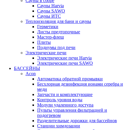
Сауны в сборе
Cауны Harvia
Сауны SAWO
Сауны ИТС
Теплоизоляция для бани и сауны
Герметики
Листы предтопочные
Мастер-флеш
Плиты
Подиумы под печи
Электрические печи
Электрические печи Harvia
Электрические печи SAWO
БАССЕЙНЫ
Acon
Автоматика обратной промывки
Беcхлорная дезинфекция ионами серебра и
меди
Запчасти и комплектующие
Контроль уровня воды
Модули удаленного доступа
Пульты управления фильтрацией и
подогревом
Разделительные дорожки для бассейнов
Станции химдозации