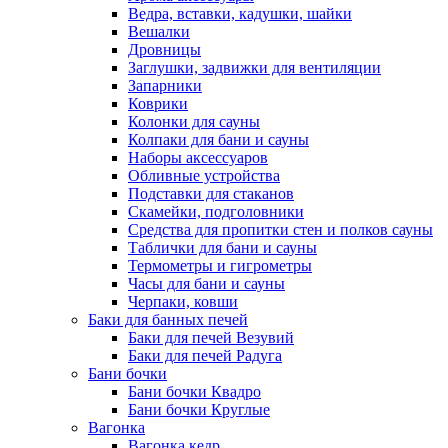
Ведра, вставки, кадушки, шайки
Вешалки
Дровницы
Заглушки, задвижки для вентиляции
Запарники
Коврики
Колонки для сауны
Колпаки для бани и сауны
Наборы аксессуаров
Обливные устройства
Подставки для стаканов
Скамейки, подголовники
Средства для пропитки стен и полков сауны
Таблички для бани и сауны
Термометры и гигрометры
Часы для бани и сауны
Черпаки, ковши
Баки для банных печей
Баки для печей Везувий
Баки для печей Радуга
Бани бочки
Бани бочки Квадро
Бани бочки Круглые
Вагонка
Вагонка кедр