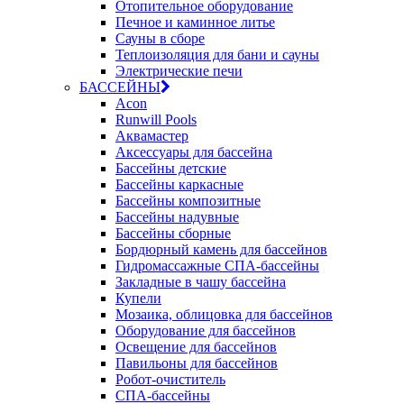
Отопительное оборудование
Печное и каминное литье
Сауны в сборе
Теплоизоляция для бани и сауны
Электрические печи
БАССЕЙНЫ
Acon
Runwill Pools
Аквамастер
Аксессуары для бассейна
Бассейны детские
Бассейны каркасные
Бассейны композитные
Бассейны надувные
Бассейны сборные
Бордюрный камень для бассейнов
Гидромассажные СПА-бассейны
Закладные в чашу бассейна
Купели
Мозаика, облицовка для бассейнов
Оборудование для бассейнов
Освещение для бассейнов
Павильоны для бассейнов
Робот-очиститель
СПА-бассейны