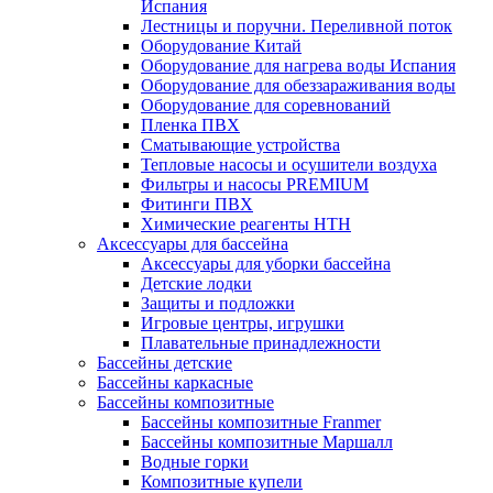
Испания
Лестницы и поручни. Переливной поток
Оборудование Китай
Оборудование для нагрева воды Испания
Оборудование для обеззараживания воды
Оборудование для соревнований
Пленка ПВХ
Сматывающие устройства
Тепловые насосы и осушители воздуха
Фильтры и насосы PREMIUM
Фитинги ПВХ
Химические реагенты HTH
Аксессуары для бассейна
Аксессуары для уборки бассейна
Детские лодки
Защиты и подложки
Игровые центры, игрушки
Плавательные принадлежности
Бассейны детские
Бассейны каркасные
Бассейны композитные
Бассейны композитные Franmer
Бассейны композитные Маршалл
Водные горки
Композитные купели