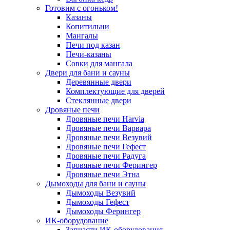
Готовим с огоньком!
Казаны
Копитильни
Мангалы
Печи под казан
Печи-казаны
Совки для мангала
Двери для бани и сауны
Деревянные двери
Комплектующие для дверей
Стеклянные двери
Дровяные печи
Дровяные печи Harvia
Дровяные печи Варвара
Дровяные печи Везувий
Дровяные печи Гефест
Дровяные печи Радуга
Дровяные печи Ферингер
Дровяные печи Этна
Дымоходы для бани и сауны
Дымоходы Везувий
Дымоходы Гефест
Дымоходы Ферингер
ИК-оборудование
Запчасти ИК-оборудования