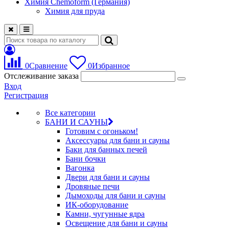
Химия Chemoform (Германия)
Химия для пруда
0
Сравнение
0
Избранное
Отслеживание заказа
Вход
Регистрация
Все категории
БАНИ И САУНЫ
Готовим с огоньком!
Аксессуары для бани и сауны
Баки для банных печей
Бани бочки
Вагонка
Двери для бани и сауны
Дровяные печи
Дымоходы для бани и сауны
ИК-оборудование
Камни, чугунные ядра
Освещение для бани и сауны