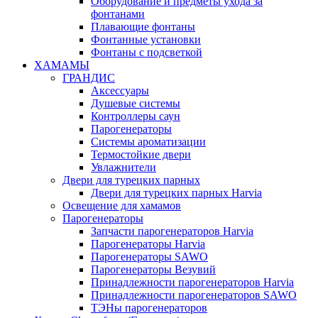
Оборудование и предметы ухода за
фонтанами
Плавающие фонтаны
Фонтанные установки
Фонтаны с подсветкой
ХАМАМЫ
ГРАНДИС
Аксессуары
Душевые системы
Контроллеры саун
Парогенераторы
Системы ароматизации
Термостойкие двери
Увлажнители
Двери для турецких парных
Двери для турецких парных Harvia
Освещение для хамамов
Парогенераторы
Запчасти парогенераторов Harvia
Парогенераторы Harvia
Парогенераторы SAWO
Парогенераторы Везувий
Принадлежности парогенераторов Harvia
Принадлежности парогенераторов SAWO
ТЭНы парогенераторов