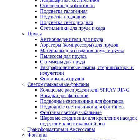
Освещение для фонтанов
Подсветка галогенная
Подсветка подводная
Подсветка светодиодная
Светильники для пруда и сада
Пруды
Антиобледенители для пруда
Аэраторы (компрессоры) для прудов
Материалы для создания пруда и ручья
Пылесосы для прудов
Скиммеры для пруда
Ультрафиолетовые лампы, стерилизаторы и
излучатели
Фильтры для прудов
Светомузыкальные фонтаны
Кольцевые распределители SPRAY RING
Насадки для фонтанов
Подводные светильники для фонтанов
Подводные светильники для фонтанов
Фонтаны светомузыкальные
Шаровые соединения для крепления насадок
под углом к вертикальной оси
Трансформаторы и Аксессуары
Фонтаны