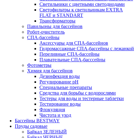
Светильники с цветными светодиодами
Светофильтры к светильникам EXTRA
FLAT и STANDART
Трансформаторы
Павильоны для бассейнов
Робот-очиститель
СПА-бассейны
Аксессуары для СПА-бассейнов
Гидромассажные СПА-бассейны с лежанкой
Переливные СПА-бассейны
Плавательные СПА-басссейны
Фотометры
Химия для бассейнов
Дезинфекция воды
Регулирование pH
Специальные препараты
Средства для борьбы с водорослями
Тестеры для воды и тестерные таблетки
Тестирование воды
Флокуляция
Чистота и уход
Бассейны BESTWAY
Пруды садовые
Байкал ЗЕЛЕНЫЙ
Байкал ЧЕРНЫЕ