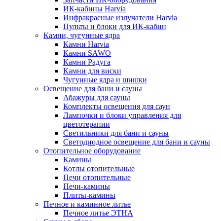
ИК-кабины Harvia
Инфракрасные излучатели Harvia
Пульты и блоки для ИК-кабин
Камни, чугунные ядра
Камни Harvia
Камни SAWO
Камни Радуга
Камни для виски
Чугунные ядра и шишки
Освещение для бани и сауны
Абажуры для сауны
Комплекты освещения для саун
Лампочки и блоки управления для
цветотерапии
Светильники для бани и сауны
Светодиодное освещение для бани и сауны
Отопительное оборудование
Камины
Котлы отопительные
Печи отопительные
Печи-камины
Плиты-камины
Печное и каминное литье
Печное литье ЭТНА