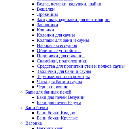
Ведра, вставки, кадушки, шайки
Вешалки
Дровницы
Заглушки, задвижки для вентиляции
Запарники
Коврики
Колонки для сауны
Колпаки для бани и сауны
Наборы аксессуаров
Обливные устройства
Подставки для стаканов
Скамейки, подголовники
Средства для пропитки стен и полков сауны
Таблички для бани и сауны
Термометры и гигрометры
Часы для бани и сауны
Черпаки, ковши
Баки для банных печей
Баки для печей Везувий
Баки для печей Радуга
Бани бочки
Бани бочки Квадро
Бани бочки Круглые
Вагонка
Вагонка кедр