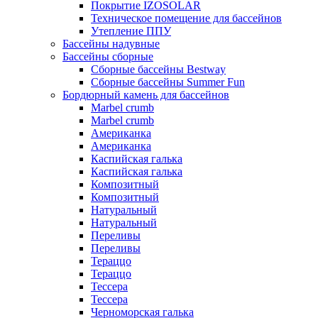
Покрытие IZOSOLAR
Техническое помещение для бассейнов
Утепление ППУ
Бассейны надувные
Бассейны сборные
Сборные бассейны Bestway
Сборные бассейны Summer Fun
Бордюрный камень для бассейнов
Marbel crumb
Marbel crumb
Американка
Американка
Каспийская галька
Каспийская галька
Композитный
Композитный
Натуральный
Натуральный
Переливы
Переливы
Тераццо
Тераццо
Тессера
Тессера
Черноморская галька