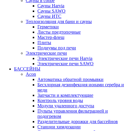
Сауны в сборе
Cауны Harvia
Сауны SAWO
Сауны ИТС
Теплоизоляция для бани и сауны
Герметики
Листы предтопочные
Мастер-флеш
Плиты
Подиумы под печи
Электрические печи
Электрические печи Harvia
Электрические печи SAWO
БАССЕЙНЫ
Acon
Автоматика обратной промывки
Беcхлорная дезинфекция ионами серебра и
меди
Запчасти и комплектующие
Контроль уровня воды
Модули удаленного доступа
Пульты управления фильтрацией и
подогревом
Разделительные дорожки для бассейнов
Станции химдозации