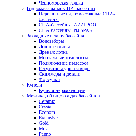
Черноморская галька
Гидромассажные СПА-бассейны
Переливные гидромассажные СПА-
бассейны
СПА-бассейны JAZZI POOL
СПА-бассейны JNJ SPAS
Закладные в чашу бассейна
Водозаборы
Донные сливы
Дренаж лотка
Монтажные комплекты
Подключение пылесоса
Регуляторы уровня воды
Скиммеры и детали
Форсунки
Купели
Купели нержавеющие
Мозаика, облицовка для бассейнов
Ceramic
Crystal
Econom
Exclusive
Gold
Metal
Panno