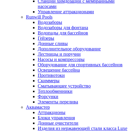
Станции химдозации с мембранными
насосами
Управление аттракционами
Runwill Pools
Водозаборы
Водозаборы для фонтана
Водопады для бассейнов
Гейзеры
Донные сливы
Дополнительное оборудование
Лестницы и поручни
Насосы и компрессоры
Оборудование для спортивных бассейнов
Освещение бассейна
Противотоки
Скиммеры
Сматывающее устройство
Теплообменники
Форсунки
Элементы перелива
Аквамастер
Аттракционы
Блоки управления
Донные очистители
Изделия из нержавеющей стали класса Luxe