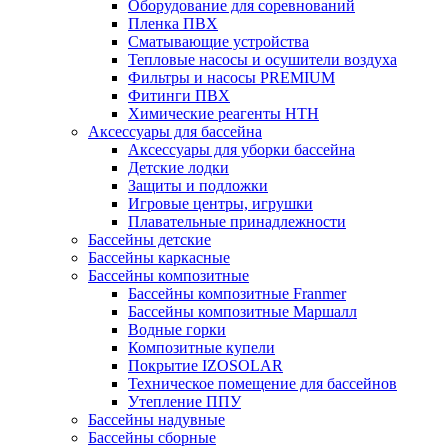
Оборудование для соревнований
Пленка ПВХ
Сматывающие устройства
Тепловые насосы и осушители воздуха
Фильтры и насосы PREMIUM
Фитинги ПВХ
Химические реагенты HTH
Аксессуары для бассейна
Аксессуары для уборки бассейна
Детские лодки
Защиты и подложки
Игровые центры, игрушки
Плавательные принадлежности
Бассейны детские
Бассейны каркасные
Бассейны композитные
Бассейны композитные Franmer
Бассейны композитные Маршалл
Водные горки
Композитные купели
Покрытие IZOSOLAR
Техническое помещение для бассейнов
Утепление ППУ
Бассейны надувные
Бассейны сборные