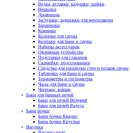
Ведра, вставки, кадушки, шайки
Вешалки
Дровницы
Заглушки, задвижки для вентиляции
Запарники
Коврики
Колонки для сауны
Колпаки для бани и сауны
Наборы аксессуаров
Обливные устройства
Подставки для стаканов
Скамейки, подголовники
Средства для пропитки стен и полков сауны
Таблички для бани и сауны
Термометры и гигрометры
Часы для бани и сауны
Черпаки, ковши
Баки для банных печей
Баки для печей Везувий
Баки для печей Радуга
Бани бочки
Бани бочки Квадро
Бани бочки Круглые
Вагонка
Вагонка кедр