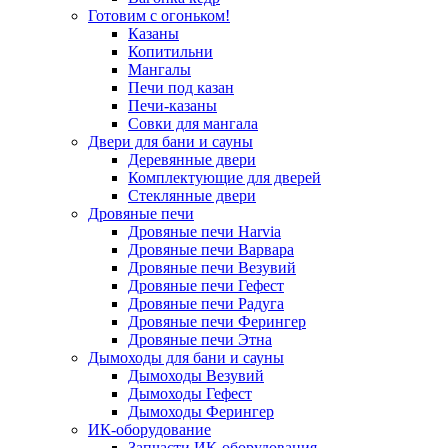
Готовим с огоньком!
Казаны
Копитильни
Мангалы
Печи под казан
Печи-казаны
Совки для мангала
Двери для бани и сауны
Деревянные двери
Комплектующие для дверей
Стеклянные двери
Дровяные печи
Дровяные печи Harvia
Дровяные печи Варвара
Дровяные печи Везувий
Дровяные печи Гефест
Дровяные печи Радуга
Дровяные печи Ферингер
Дровяные печи Этна
Дымоходы для бани и сауны
Дымоходы Везувий
Дымоходы Гефест
Дымоходы Ферингер
ИК-оборудование
Запчасти ИК-оборудования