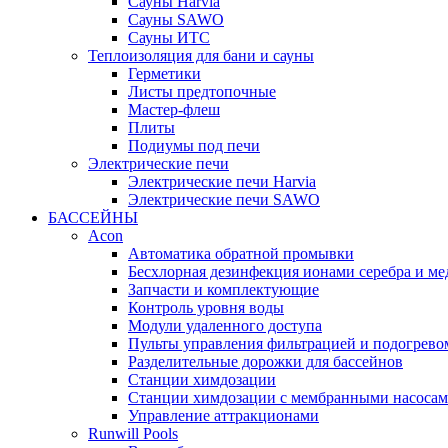
Cауны Harvia
Сауны SAWO
Сауны ИТС
Теплоизоляция для бани и сауны
Герметики
Листы предтопочные
Мастер-флеш
Плиты
Подиумы под печи
Электрические печи
Электрические печи Harvia
Электрические печи SAWO
БАССЕЙНЫ
Acon
Автоматика обратной промывки
Беcхлорная дезинфекция ионами серебра и ме
Запчасти и комплектующие
Контроль уровня воды
Модули удаленного доступа
Пульты управления фильтрацией и подогрево
Разделительные дорожки для бассейнов
Станции химдозации
Станции химдозации с мембранными насоса
Управление аттракционами
Runwill Pools