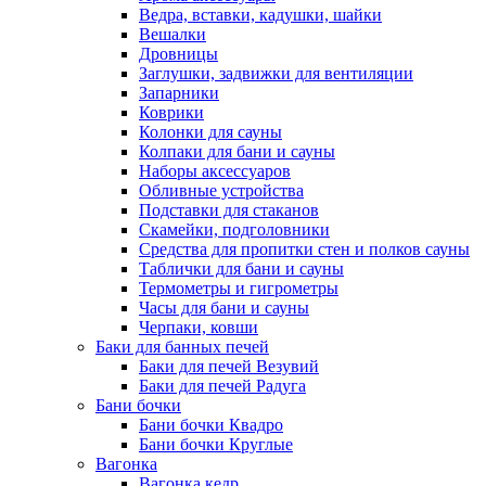
Ведра, вставки, кадушки, шайки
Вешалки
Дровницы
Заглушки, задвижки для вентиляции
Запарники
Коврики
Колонки для сауны
Колпаки для бани и сауны
Наборы аксессуаров
Обливные устройства
Подставки для стаканов
Скамейки, подголовники
Средства для пропитки стен и полков сауны
Таблички для бани и сауны
Термометры и гигрометры
Часы для бани и сауны
Черпаки, ковши
Баки для банных печей
Баки для печей Везувий
Баки для печей Радуга
Бани бочки
Бани бочки Квадро
Бани бочки Круглые
Вагонка
Вагонка кедр