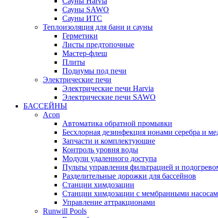
Cауны Harvia
Сауны SAWO
Сауны ИТС
Теплоизоляция для бани и сауны
Герметики
Листы предтопочные
Мастер-флеш
Плиты
Подиумы под печи
Электрические печи
Электрические печи Harvia
Электрические печи SAWO
БАССЕЙНЫ
Acon
Автоматика обратной промывки
Беcхлорная дезинфекция ионами серебра и ме
Запчасти и комплектующие
Контроль уровня воды
Модули удаленного доступа
Пульты управления фильтрацией и подогрево
Разделительные дорожки для бассейнов
Станции химдозации
Станции химдозации с мембранными насоса
Управление аттракционами
Runwill Pools