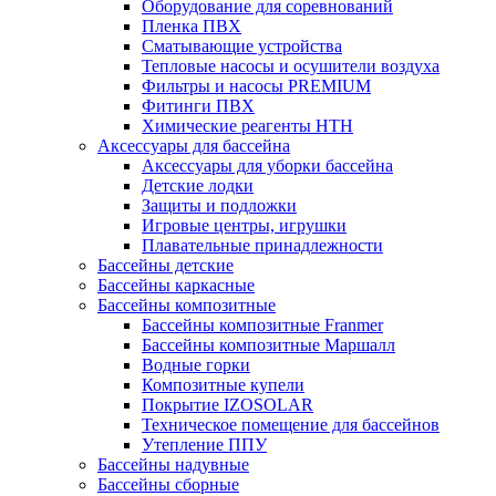
Оборудование для соревнований
Пленка ПВХ
Сматывающие устройства
Тепловые насосы и осушители воздуха
Фильтры и насосы PREMIUM
Фитинги ПВХ
Химические реагенты HTH
Аксессуары для бассейна
Аксессуары для уборки бассейна
Детские лодки
Защиты и подложки
Игровые центры, игрушки
Плавательные принадлежности
Бассейны детские
Бассейны каркасные
Бассейны композитные
Бассейны композитные Franmer
Бассейны композитные Маршалл
Водные горки
Композитные купели
Покрытие IZOSOLAR
Техническое помещение для бассейнов
Утепление ППУ
Бассейны надувные
Бассейны сборные