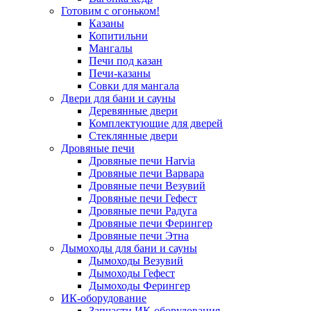
Готовим с огоньком!
Казаны
Копитильни
Мангалы
Печи под казан
Печи-казаны
Совки для мангала
Двери для бани и сауны
Деревянные двери
Комплектующие для дверей
Стеклянные двери
Дровяные печи
Дровяные печи Harvia
Дровяные печи Варвара
Дровяные печи Везувий
Дровяные печи Гефест
Дровяные печи Радуга
Дровяные печи Ферингер
Дровяные печи Этна
Дымоходы для бани и сауны
Дымоходы Везувий
Дымоходы Гефест
Дымоходы Ферингер
ИК-оборудование
Запчасти ИК-оборудования