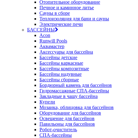
Отопительное оборудование
Печное и каминное литье
Сауны в сборе
Теплоизоляция для бани и сауны
Электрические печи
БАССЕЙНЫ
Acon
Runwill Pools
Аквамастер
Аксессуары для бассейна
Бассейны детские
Бассейны каркасные
Бассейны композитные
Бассейны надувные
Бассейны сборные
Бордюрный камень для бассейнов
Гидромассажные СПА-бассейны
Закладные в чашу бассейна
Купели
Мозаика, облицовка для бассейнов
Оборудование для бассейнов
Освещение для бассейнов
Павильоны для бассейнов
Робот-очиститель
СПА-бассейны