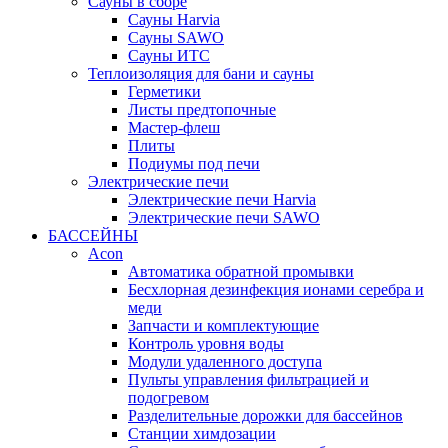
Сауны в сборе
Cауны Harvia
Сауны SAWO
Сауны ИТС
Теплоизоляция для бани и сауны
Герметики
Листы предтопочные
Мастер-флеш
Плиты
Подиумы под печи
Электрические печи
Электрические печи Harvia
Электрические печи SAWO
БАССЕЙНЫ
Acon
Автоматика обратной промывки
Беcхлорная дезинфекция ионами серебра и
меди
Запчасти и комплектующие
Контроль уровня воды
Модули удаленного доступа
Пульты управления фильтрацией и
подогревом
Разделительные дорожки для бассейнов
Станции химдозации