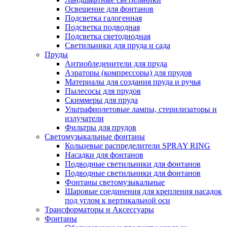
Освещение для фонтанов
Подсветка галогенная
Подсветка подводная
Подсветка светодиодная
Светильники для пруда и сада
Пруды
Антиобледенители для пруда
Аэраторы (компрессоры) для прудов
Материалы для создания пруда и ручья
Пылесосы для прудов
Скиммеры для пруда
Ультрафиолетовые лампы, стерилизаторы и
излучатели
Фильтры для прудов
Светомузыкальные фонтаны
Кольцевые распределители SPRAY RING
Насадки для фонтанов
Подводные светильники для фонтанов
Подводные светильники для фонтанов
Фонтаны светомузыкальные
Шаровые соединения для крепления насадок
под углом к вертикальной оси
Трансформаторы и Аксессуары
Фонтаны