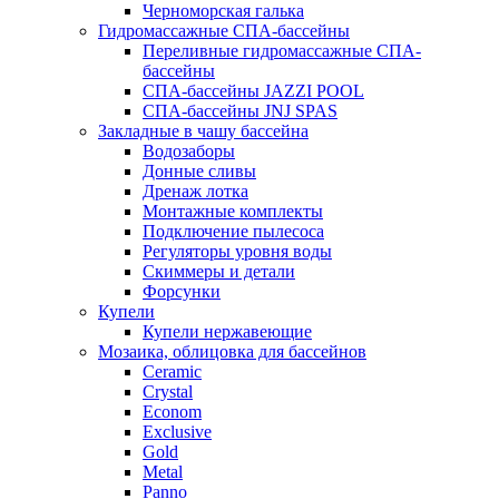
Черноморская галька
Гидромассажные СПА-бассейны
Переливные гидромассажные СПА-
бассейны
СПА-бассейны JAZZI POOL
СПА-бассейны JNJ SPAS
Закладные в чашу бассейна
Водозаборы
Донные сливы
Дренаж лотка
Монтажные комплекты
Подключение пылесоса
Регуляторы уровня воды
Скиммеры и детали
Форсунки
Купели
Купели нержавеющие
Мозаика, облицовка для бассейнов
Ceramic
Crystal
Econom
Exclusive
Gold
Metal
Panno