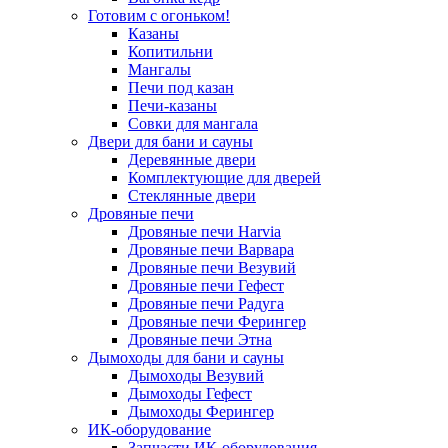
Готовим с огоньком!
Казаны
Копитильни
Мангалы
Печи под казан
Печи-казаны
Совки для мангала
Двери для бани и сауны
Деревянные двери
Комплектующие для дверей
Стеклянные двери
Дровяные печи
Дровяные печи Harvia
Дровяные печи Варвара
Дровяные печи Везувий
Дровяные печи Гефест
Дровяные печи Радуга
Дровяные печи Ферингер
Дровяные печи Этна
Дымоходы для бани и сауны
Дымоходы Везувий
Дымоходы Гефест
Дымоходы Ферингер
ИК-оборудование
Запчасти ИК-оборудования