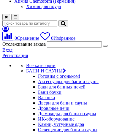
Химия Chemoform (Германия)
Химия для пруда
0
Сравнение
0
Избранное
Отслеживание заказа
Вход
Регистрация
Все категории
БАНИ И САУНЫ
Готовим с огоньком!
Аксессуары для бани и сауны
Баки для банных печей
Бани бочки
Вагонка
Двери для бани и сауны
Дровяные печи
Дымоходы для бани и сауны
ИК-оборудование
Камни, чугунные ядра
Освещение для бани и сауны