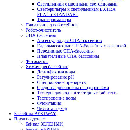
Светильники с цветными светодиодами
Светофильтры к светильникам EXTRA
FLAT и STANDART
Трансформаторы
Павильоны для бассейнов
Робот-очиститель
СПА-бассейны
Аксессуары для СПА-бассейнов
Гидромассажные СПА-бассейны с лежанкой
Переливные СПА-бассейны
Плавательные СПА-басссейны
Фотометры
Химия для бассейнов
Дезинфекция воды
Регулирование pH
Специальные препараты
Средства для борьбы с водорослями
Тестеры для воды и тестерные таблетки
Тестирование воды
Флокуляция
Чистота и уход
Бассейны BESTWAY
Пруды садовые
Байкал ЗЕЛЕНЫЙ
Байкал ЧЕРНЫЕ