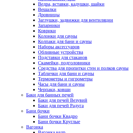
Ведра, вставки, кадушки, шайки
Вешалки
Дровницы
Заглушки, задвижки для вентиляции
Запарники
Коврики
Колонки для сауны
Колпаки для бани и сауны
Наборы аксессуаров
Обливные устройства
Подставки для стаканов
Скамейки, подголовники
Средства для пропитки стен и полков сауны
Таблички для бани и сауны
Термометры и гигрометры
Часы для бани и сауны
Черпаки, ковши
Баки для банных печей
Баки для печей Везувий
Баки для печей Радуга
Бани бочки
Бани бочки Квадро
Бани бочки Круглые
Вагонка
Вагонка кедр