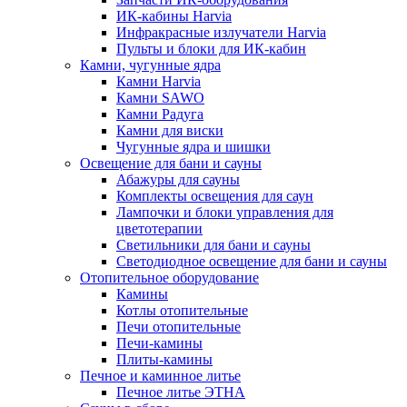
ИК-кабины Harvia
Инфракрасные излучатели Harvia
Пульты и блоки для ИК-кабин
Камни, чугунные ядра
Камни Harvia
Камни SAWO
Камни Радуга
Камни для виски
Чугунные ядра и шишки
Освещение для бани и сауны
Абажуры для сауны
Комплекты освещения для саун
Лампочки и блоки управления для
цветотерапии
Светильники для бани и сауны
Светодиодное освещение для бани и сауны
Отопительное оборудование
Камины
Котлы отопительные
Печи отопительные
Печи-камины
Плиты-камины
Печное и каминное литье
Печное литье ЭТНА