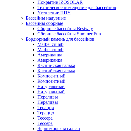
Покрытие IZOSOLAR
Техническое помещение для бассейнов
Утепление ППУ
Бассейны надувные
Бассейны сборные
Сборные бассейны Bestway
Сборные бассейны Summer Fun
Бордюрный камень для бассейнов
Marbel crumb
Marbel crumb
Американка
Американка
Каспийская галька
Каспийская галька
Композитный
Композитный
Натуральный
Натуральный
Переливы
Переливы
Тераццо
Тераццо
Тессера
Тессера
Черноморская галька