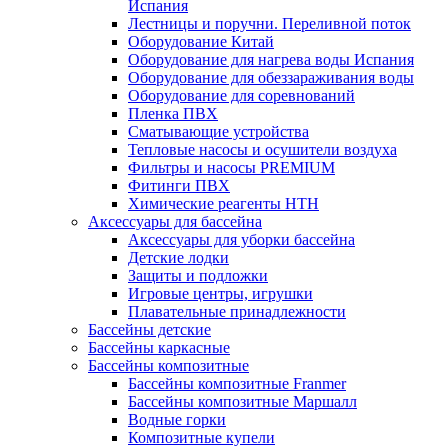
Испания
Лестницы и поручни. Переливной поток
Оборудование Китай
Оборудование для нагрева воды Испания
Оборудование для обеззараживания воды
Оборудование для соревнований
Пленка ПВХ
Сматывающие устройства
Тепловые насосы и осушители воздуха
Фильтры и насосы PREMIUM
Фитинги ПВХ
Химические реагенты HTH
Аксессуары для бассейна
Аксессуары для уборки бассейна
Детские лодки
Защиты и подложки
Игровые центры, игрушки
Плавательные принадлежности
Бассейны детские
Бассейны каркасные
Бассейны композитные
Бассейны композитные Franmer
Бассейны композитные Маршалл
Водные горки
Композитные купели