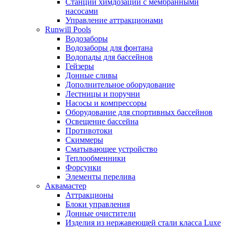
Станции химдозации с мембранными
насосами
Управление аттракционами
Runwill Pools
Водозаборы
Водозаборы для фонтана
Водопады для бассейнов
Гейзеры
Донные сливы
Дополнительное оборудование
Лестницы и поручни
Насосы и компрессоры
Оборудование для спортивных бассейнов
Освещение бассейна
Противотоки
Скиммеры
Сматывающее устройство
Теплообменники
Форсунки
Элементы перелива
Аквамастер
Аттракционы
Блоки управления
Донные очистители
Изделия из нержавеющей стали класса Luxe