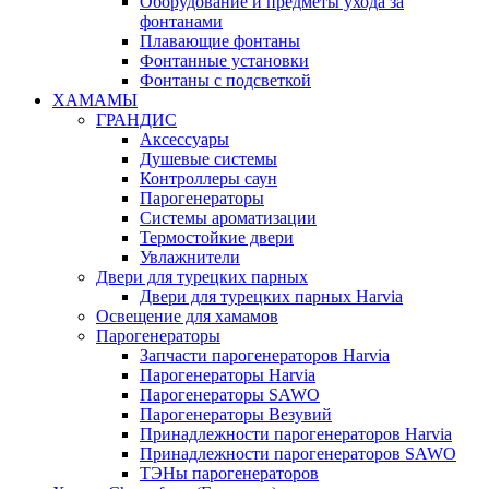
Оборудование и предметы ухода за
фонтанами
Плавающие фонтаны
Фонтанные установки
Фонтаны с подсветкой
ХАМАМЫ
ГРАНДИС
Аксессуары
Душевые системы
Контроллеры саун
Парогенераторы
Системы ароматизации
Термостойкие двери
Увлажнители
Двери для турецких парных
Двери для турецких парных Harvia
Освещение для хамамов
Парогенераторы
Запчасти парогенераторов Harvia
Парогенераторы Harvia
Парогенераторы SAWO
Парогенераторы Везувий
Принадлежности парогенераторов Harvia
Принадлежности парогенераторов SAWO
ТЭНы парогенераторов