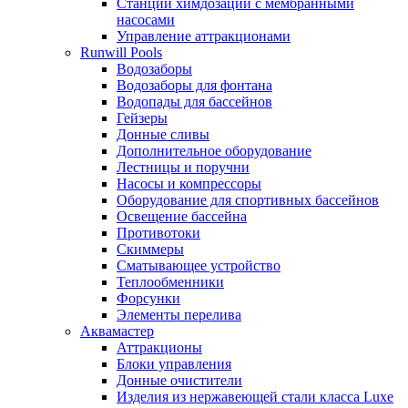
Станции химдозации с мембранными
насосами
Управление аттракционами
Runwill Pools
Водозаборы
Водозаборы для фонтана
Водопады для бассейнов
Гейзеры
Донные сливы
Дополнительное оборудование
Лестницы и поручни
Насосы и компрессоры
Оборудование для спортивных бассейнов
Освещение бассейна
Противотоки
Скиммеры
Сматывающее устройство
Теплообменники
Форсунки
Элементы перелива
Аквамастер
Аттракционы
Блоки управления
Донные очистители
Изделия из нержавеющей стали класса Luxe