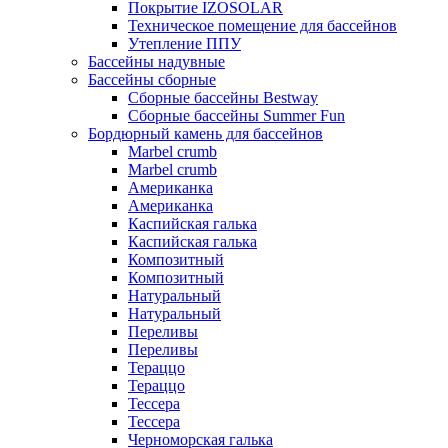
Покрытие IZOSOLAR
Техническое помещение для бассейнов
Утепление ППУ
Бассейны надувные
Бассейны сборные
Сборные бассейны Bestway
Сборные бассейны Summer Fun
Бордюрный камень для бассейнов
Marbel crumb
Marbel crumb
Американка
Американка
Каспийская галька
Каспийская галька
Композитный
Композитный
Натуральный
Натуральный
Переливы
Переливы
Тераццо
Тераццо
Тессера
Тессера
Черноморская галька