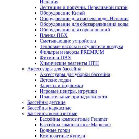
Испания
Лестницы и поручни. Переливной поток
Оборудование Китай
Оборудование для нагрева воды Испания
Оборудование для обеззараживания воды
Оборудование для соревнований
Пленка ПВХ
Сматывающие устройства
Тепловые насосы и осушители воздуха
Фильтры и насосы PREMIUM
Фитинги ПВХ
Химические реагенты HTH
Аксессуары для бассейна
Аксессуары для уборки бассейна
Детские лодки
Защиты и подложки
Игровые центры, игрушки
Плавательные принадлежности
Бассейны детские
Бассейны каркасные
Бассейны композитные
Бассейны композитные Franmer
Бассейны композитные Маршалл
Водные горки
Композитные купели