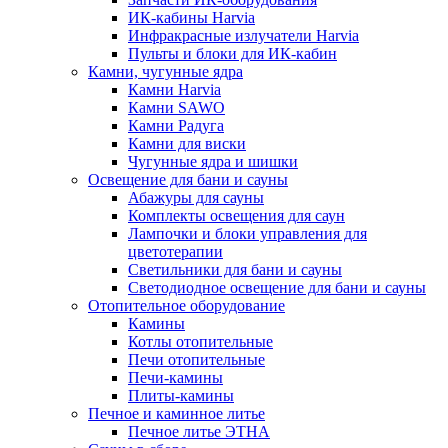
ИК-кабины Harvia
Инфракрасные излучатели Harvia
Пульты и блоки для ИК-кабин
Камни, чугунные ядра
Камни Harvia
Камни SAWO
Камни Радуга
Камни для виски
Чугунные ядра и шишки
Освещение для бани и сауны
Абажуры для сауны
Комплекты освещения для саун
Лампочки и блоки управления для
цветотерапии
Светильники для бани и сауны
Светодиодное освещение для бани и сауны
Отопительное оборудование
Камины
Котлы отопительные
Печи отопительные
Печи-камины
Плиты-камины
Печное и каминное литье
Печное литье ЭТНА