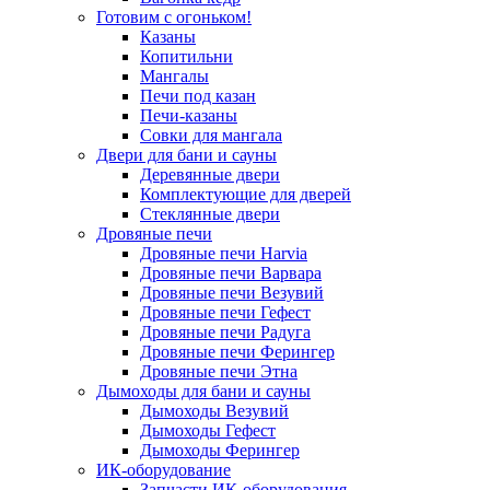
Готовим с огоньком!
Казаны
Копитильни
Мангалы
Печи под казан
Печи-казаны
Совки для мангала
Двери для бани и сауны
Деревянные двери
Комплектующие для дверей
Стеклянные двери
Дровяные печи
Дровяные печи Harvia
Дровяные печи Варвара
Дровяные печи Везувий
Дровяные печи Гефест
Дровяные печи Радуга
Дровяные печи Ферингер
Дровяные печи Этна
Дымоходы для бани и сауны
Дымоходы Везувий
Дымоходы Гефест
Дымоходы Ферингер
ИК-оборудование
Запчасти ИК-оборудования