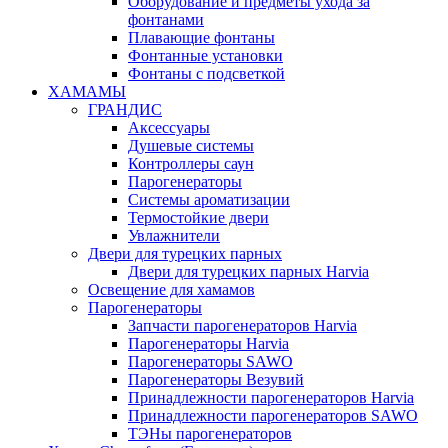
Оборудование и предметы ухода за
фонтанами
Плавающие фонтаны
Фонтанные установки
Фонтаны с подсветкой
ХАМАМЫ
ГРАНДИС
Аксессуары
Душевые системы
Контроллеры саун
Парогенераторы
Системы ароматизации
Термостойкие двери
Увлажнители
Двери для турецких парных
Двери для турецких парных Harvia
Освещение для хамамов
Парогенераторы
Запчасти парогенераторов Harvia
Парогенераторы Harvia
Парогенераторы SAWO
Парогенераторы Везувий
Принадлежности парогенераторов Harvia
Принадлежности парогенераторов SAWO
ТЭНы парогенераторов