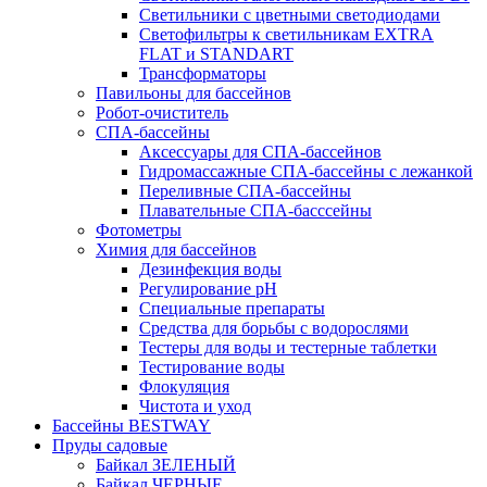
Светильники с цветными светодиодами
Светофильтры к светильникам EXTRA
FLAT и STANDART
Трансформаторы
Павильоны для бассейнов
Робот-очиститель
СПА-бассейны
Аксессуары для СПА-бассейнов
Гидромассажные СПА-бассейны с лежанкой
Переливные СПА-бассейны
Плавательные СПА-басссейны
Фотометры
Химия для бассейнов
Дезинфекция воды
Регулирование pH
Специальные препараты
Средства для борьбы с водорослями
Тестеры для воды и тестерные таблетки
Тестирование воды
Флокуляция
Чистота и уход
Бассейны BESTWAY
Пруды садовые
Байкал ЗЕЛЕНЫЙ
Байкал ЧЕРНЫЕ