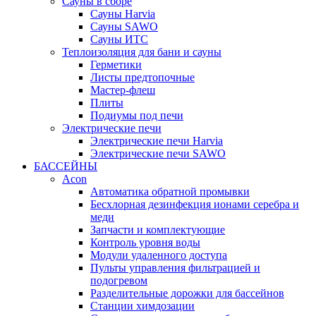
Сауны в сборе
Cауны Harvia
Сауны SAWO
Сауны ИТС
Теплоизоляция для бани и сауны
Герметики
Листы предтопочные
Мастер-флеш
Плиты
Подиумы под печи
Электрические печи
Электрические печи Harvia
Электрические печи SAWO
БАССЕЙНЫ
Acon
Автоматика обратной промывки
Беcхлорная дезинфекция ионами серебра и
меди
Запчасти и комплектующие
Контроль уровня воды
Модули удаленного доступа
Пульты управления фильтрацией и
подогревом
Разделительные дорожки для бассейнов
Станции химдозации