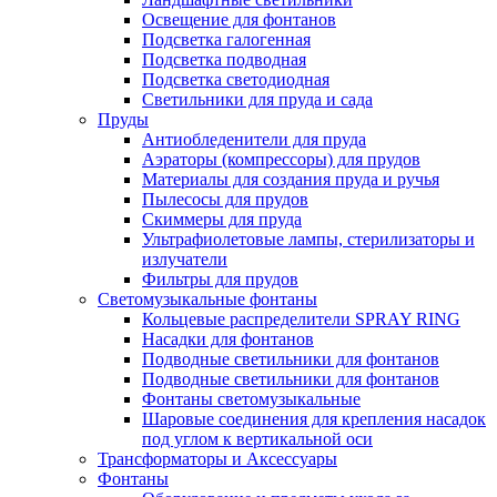
Освещение для фонтанов
Подсветка галогенная
Подсветка подводная
Подсветка светодиодная
Светильники для пруда и сада
Пруды
Антиобледенители для пруда
Аэраторы (компрессоры) для прудов
Материалы для создания пруда и ручья
Пылесосы для прудов
Скиммеры для пруда
Ультрафиолетовые лампы, стерилизаторы и
излучатели
Фильтры для прудов
Светомузыкальные фонтаны
Кольцевые распределители SPRAY RING
Насадки для фонтанов
Подводные светильники для фонтанов
Подводные светильники для фонтанов
Фонтаны светомузыкальные
Шаровые соединения для крепления насадок
под углом к вертикальной оси
Трансформаторы и Аксессуары
Фонтаны