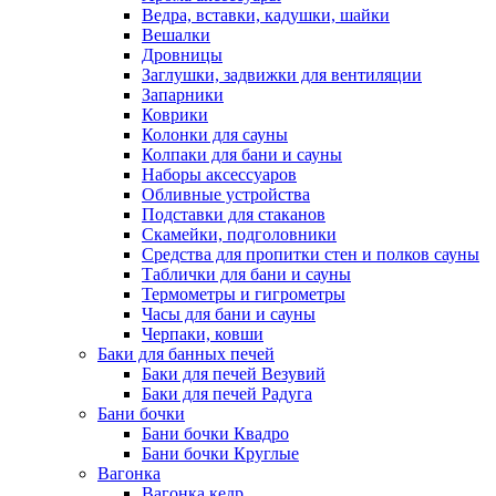
Ведра, вставки, кадушки, шайки
Вешалки
Дровницы
Заглушки, задвижки для вентиляции
Запарники
Коврики
Колонки для сауны
Колпаки для бани и сауны
Наборы аксессуаров
Обливные устройства
Подставки для стаканов
Скамейки, подголовники
Средства для пропитки стен и полков сауны
Таблички для бани и сауны
Термометры и гигрометры
Часы для бани и сауны
Черпаки, ковши
Баки для банных печей
Баки для печей Везувий
Баки для печей Радуга
Бани бочки
Бани бочки Квадро
Бани бочки Круглые
Вагонка
Вагонка кедр