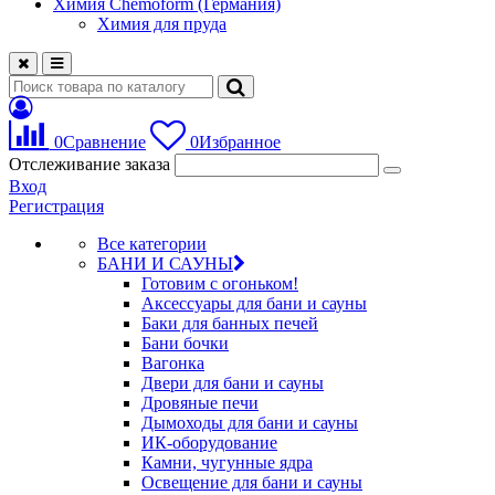
Химия Chemoform (Германия)
Химия для пруда
0
Сравнение
0
Избранное
Отслеживание заказа
Вход
Регистрация
Все категории
БАНИ И САУНЫ
Готовим с огоньком!
Аксессуары для бани и сауны
Баки для банных печей
Бани бочки
Вагонка
Двери для бани и сауны
Дровяные печи
Дымоходы для бани и сауны
ИК-оборудование
Камни, чугунные ядра
Освещение для бани и сауны