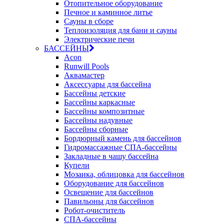
Отопительное оборудование
Печное и каминное литье
Сауны в сборе
Теплоизоляция для бани и сауны
Электрические печи
БАССЕЙНЫ
Acon
Runwill Pools
Аквамастер
Аксессуары для бассейна
Бассейны детские
Бассейны каркасные
Бассейны композитные
Бассейны надувные
Бассейны сборные
Бордюрный камень для бассейнов
Гидромассажные СПА-бассейны
Закладные в чашу бассейна
Купели
Мозаика, облицовка для бассейнов
Оборудование для бассейнов
Освещение для бассейнов
Павильоны для бассейнов
Робот-очиститель
СПА-бассейны