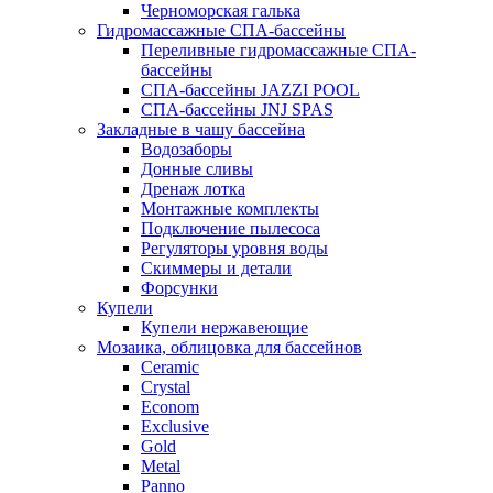
Черноморская галька
Гидромассажные СПА-бассейны
Переливные гидромассажные СПА-
бассейны
СПА-бассейны JAZZI POOL
СПА-бассейны JNJ SPAS
Закладные в чашу бассейна
Водозаборы
Донные сливы
Дренаж лотка
Монтажные комплекты
Подключение пылесоса
Регуляторы уровня воды
Скиммеры и детали
Форсунки
Купели
Купели нержавеющие
Мозаика, облицовка для бассейнов
Ceramic
Crystal
Econom
Exclusive
Gold
Metal
Panno