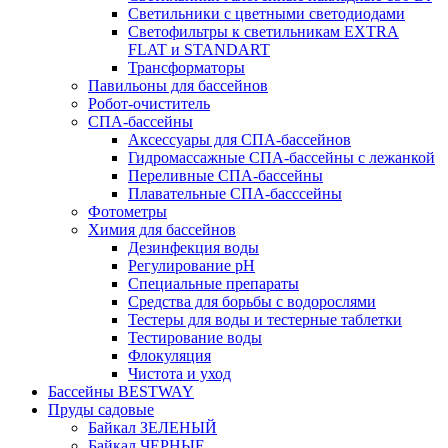
Светильники с цветными светодиодами
Светофильтры к светильникам EXTRA
FLAT и STANDART
Трансформаторы
Павильоны для бассейнов
Робот-очиститель
СПА-бассейны
Аксессуары для СПА-бассейнов
Гидромассажные СПА-бассейны с лежанкой
Переливные СПА-бассейны
Плавательные СПА-басссейны
Фотометры
Химия для бассейнов
Дезинфекция воды
Регулирование pH
Специальные препараты
Средства для борьбы с водорослями
Тестеры для воды и тестерные таблетки
Тестирование воды
Флокуляция
Чистота и уход
Бассейны BESTWAY
Пруды садовые
Байкал ЗЕЛЕНЫЙ
Байкал ЧЕРНЫЕ