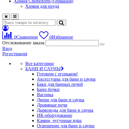
Химия Chemoform (Германия)
Химия для пруда
0
Сравнение
0
Избранное
Отслеживание заказа
Вход
Регистрация
Все категории
БАНИ И САУНЫ
Готовим с огоньком!
Аксессуары для бани и сауны
Баки для банных печей
Бани бочки
Вагонка
Двери для бани и сауны
Дровяные печи
Дымоходы для бани и сауны
ИК-оборудование
Камни, чугунные ядра
Освещение для бани и сауны