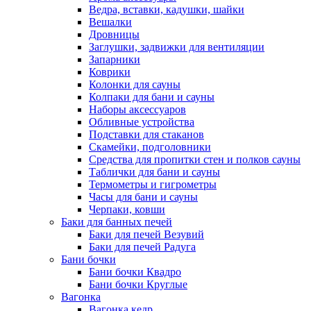
Ведра, вставки, кадушки, шайки
Вешалки
Дровницы
Заглушки, задвижки для вентиляции
Запарники
Коврики
Колонки для сауны
Колпаки для бани и сауны
Наборы аксессуаров
Обливные устройства
Подставки для стаканов
Скамейки, подголовники
Средства для пропитки стен и полков сауны
Таблички для бани и сауны
Термометры и гигрометры
Часы для бани и сауны
Черпаки, ковши
Баки для банных печей
Баки для печей Везувий
Баки для печей Радуга
Бани бочки
Бани бочки Квадро
Бани бочки Круглые
Вагонка
Вагонка кедр