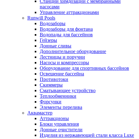
Станции химдозации с мембранными
насосами
Управление аттракционами
Runwill Pools
Водозаборы
Водозаборы для фонтана
Водопады для бассейнов
Гейзеры
Донные сливы
Дополнительное оборудование
Лестницы и поручни
Насосы и компрессоры
Оборудование для спортивных бассейнов
Освещение бассейна
Противотоки
Скиммеры
Сматывающее устройство
Теплообменники
Форсунки
Элементы перелива
Аквамастер
Аттракционы
Блоки управления
Донные очистители
Изделия из нержавеющей стали класса Luxe