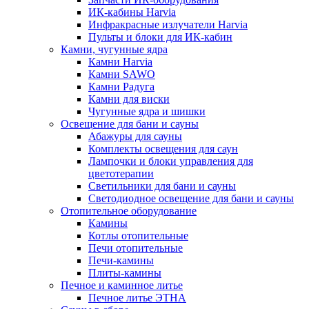
ИК-кабины Harvia
Инфракрасные излучатели Harvia
Пульты и блоки для ИК-кабин
Камни, чугунные ядра
Камни Harvia
Камни SAWO
Камни Радуга
Камни для виски
Чугунные ядра и шишки
Освещение для бани и сауны
Абажуры для сауны
Комплекты освещения для саун
Лампочки и блоки управления для
цветотерапии
Светильники для бани и сауны
Светодиодное освещение для бани и сауны
Отопительное оборудование
Камины
Котлы отопительные
Печи отопительные
Печи-камины
Плиты-камины
Печное и каминное литье
Печное литье ЭТНА