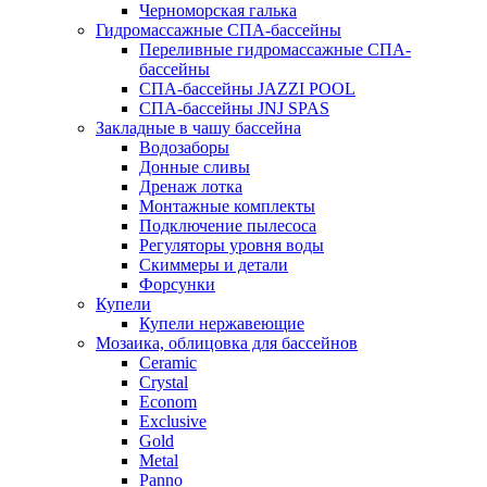
Черноморская галька
Гидромассажные СПА-бассейны
Переливные гидромассажные СПА-
бассейны
СПА-бассейны JAZZI POOL
СПА-бассейны JNJ SPAS
Закладные в чашу бассейна
Водозаборы
Донные сливы
Дренаж лотка
Монтажные комплекты
Подключение пылесоса
Регуляторы уровня воды
Скиммеры и детали
Форсунки
Купели
Купели нержавеющие
Мозаика, облицовка для бассейнов
Ceramic
Crystal
Econom
Exclusive
Gold
Metal
Panno