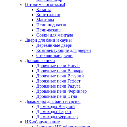
Готовим с огоньком!
Казаны
Копитильни
Мангалы
Печи под казан
Печи-казаны
Совки для мангала
Двери для бани и сауны
Деревянные двери
Комплектующие для дверей
Стеклянные двери
Дровяные печи
Дровяные печи Harvia
Дровяные печи Варвара
Дровяные печи Везувий
Дровяные печи Гефест
Дровяные печи Радуга
Дровяные печи Ферингер
Дровяные печи Этна
Дымоходы для бани и сауны
Дымоходы Везувий
Дымоходы Гефест
Дымоходы Ферингер
ИК-оборудование
Запчасти ИК-оборудования