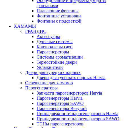
Оборудование и предметы ухода за
фонтанами
Плавающие фонтаны
Фонтанные установки
Фонтаны с подсветкой
ХАМАМЫ
ГРАНДИС
Аксессуары
Душевые системы
Контроллеры саун
Парогенераторы
Системы ароматизации
Термостойкие двери
Увлажнители
Двери для турецких парных
Двери для турецких парных Harvia
Освещение для хамамов
Парогенераторы
Запчасти парогенераторов Harvia
Парогенераторы Harvia
Парогенераторы SAWO
Парогенераторы Везувий
Принадлежности парогенераторов Harvia
Принадлежности парогенераторов SAWO
ТЭНы парогенераторов