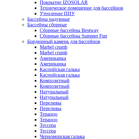
Покрытие IZOSOLAR
Техническое помещение для бассейнов
Утепление ППУ
Бассейны надувные
Бассейны сборные
Сборные бассейны Bestway
Сборные бассейны Summer Fun
Бордюрный камень для бассейнов
Marbel crumb
Marbel crumb
Американка
Американка
Каспийская галька
Каспийская галька
Композитный
Композитный
Натуральный
Натуральный
Переливы
Переливы
Тераццо
Тераццо
Тессера
Тессера
Черноморская галька