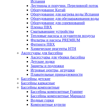
Испания
Лестницы и поручни. Переливной поток
Оборудование Китай
Оборудование для нагрева воды Испания
Оборудование для обеззараживания воды
Оборудование для соревнований
Пленка ПВХ
Сматывающие устройства
Тепловые насосы и осушители воздуха
Фильтры и насосы PREMIUM
Фитинги ПВХ
Химические реагенты HTH
Аксессуары для бассейна
Аксессуары для уборки бассейна
Детские лодки
Защиты и подложки
Игровые центры, игрушки
Плавательные принадлежности
Бассейны детские
Бассейны каркасные
Бассейны композитные
Бассейны композитные Franmer
Бассейны композитные Маршалл
Водные горки
Композитные купели