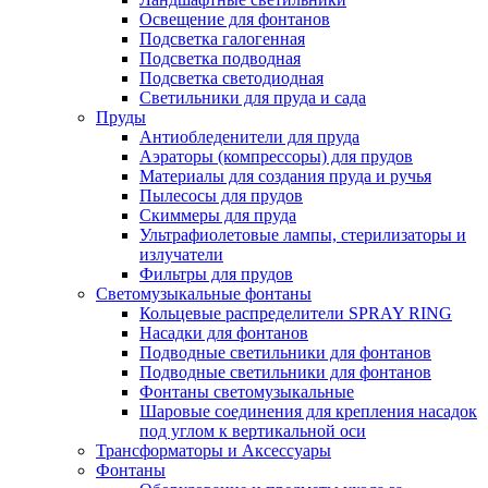
Освещение для фонтанов
Подсветка галогенная
Подсветка подводная
Подсветка светодиодная
Светильники для пруда и сада
Пруды
Антиобледенители для пруда
Аэраторы (компрессоры) для прудов
Материалы для создания пруда и ручья
Пылесосы для прудов
Скиммеры для пруда
Ультрафиолетовые лампы, стерилизаторы и
излучатели
Фильтры для прудов
Светомузыкальные фонтаны
Кольцевые распределители SPRAY RING
Насадки для фонтанов
Подводные светильники для фонтанов
Подводные светильники для фонтанов
Фонтаны светомузыкальные
Шаровые соединения для крепления насадок
под углом к вертикальной оси
Трансформаторы и Аксессуары
Фонтаны