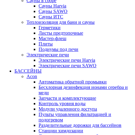
Сауны в сборе
Cауны Harvia
Сауны SAWO
Сауны ИТС
Теплоизоляция для бани и сауны
Герметики
Листы предтопочные
Мастер-флеш
Плиты
Подиумы под печи
Электрические печи
Электрические печи Harvia
Электрические печи SAWO
БАССЕЙНЫ
Acon
Автоматика обратной промывки
Беcхлорная дезинфекция ионами серебра и
меди
Запчасти и комплектующие
Контроль уровня воды
Модули удаленного доступа
Пульты управления фильтрацией и
подогревом
Разделительные дорожки для бассейнов
Станции химдозации