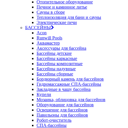
Отопительное оборудование
Печное и каминное литье
Сауны в сборе
Теплоизоляция для бани и сауны
Электрические печи
БАССЕЙНЫ
Acon
Runwill Pools
Аквамастер
Аксессуары для бассейна
Бассейны детские
Бассейны каркасные
Бассейны композитные
Бассейны надувные
Бассейны сборные
Бордюрный камень для бассейнов
Гидромассажные СПА-бассейны
Закладные в чашу бассейна
Купели
Мозаика, облицовка для бассейнов
Оборудование для бассейнов
Освещение для бассейнов
Павильоны для бассейнов
Робот-очиститель
СПА-бассейны