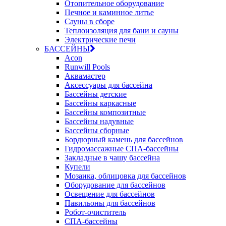
Отопительное оборудование
Печное и каминное литье
Сауны в сборе
Теплоизоляция для бани и сауны
Электрические печи
БАССЕЙНЫ
Acon
Runwill Pools
Аквамастер
Аксессуары для бассейна
Бассейны детские
Бассейны каркасные
Бассейны композитные
Бассейны надувные
Бассейны сборные
Бордюрный камень для бассейнов
Гидромассажные СПА-бассейны
Закладные в чашу бассейна
Купели
Мозаика, облицовка для бассейнов
Оборудование для бассейнов
Освещение для бассейнов
Павильоны для бассейнов
Робот-очиститель
СПА-бассейны