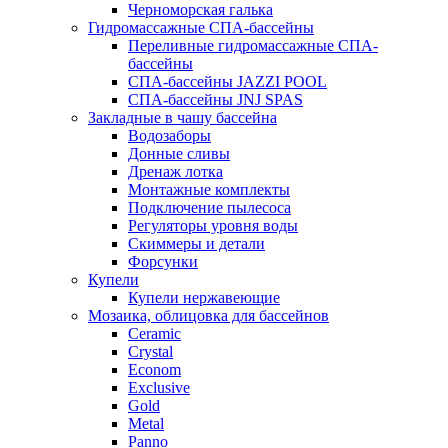
Черноморская галька
Гидромассажные СПА-бассейны
Переливные гидромассажные СПА-
бассейны
СПА-бассейны JAZZI POOL
СПА-бассейны JNJ SPAS
Закладные в чашу бассейна
Водозаборы
Донные сливы
Дренаж лотка
Монтажные комплекты
Подключение пылесоса
Регуляторы уровня воды
Скиммеры и детали
Форсунки
Купели
Купели нержавеющие
Мозаика, облицовка для бассейнов
Ceramic
Crystal
Econom
Exclusive
Gold
Metal
Panno