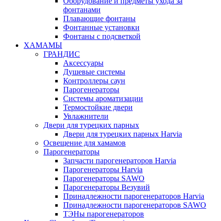
Оборудование и предметы ухода за
фонтанами
Плавающие фонтаны
Фонтанные установки
Фонтаны с подсветкой
ХАМАМЫ
ГРАНДИС
Аксессуары
Душевые системы
Контроллеры саун
Парогенераторы
Системы ароматизации
Термостойкие двери
Увлажнители
Двери для турецких парных
Двери для турецких парных Harvia
Освещение для хамамов
Парогенераторы
Запчасти парогенераторов Harvia
Парогенераторы Harvia
Парогенераторы SAWO
Парогенераторы Везувий
Принадлежности парогенераторов Harvia
Принадлежности парогенераторов SAWO
ТЭНы парогенераторов