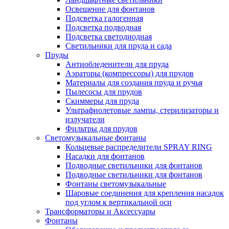
Освещение для фонтанов
Подсветка галогенная
Подсветка подводная
Подсветка светодиодная
Светильники для пруда и сада
Пруды
Антиобледенители для пруда
Аэраторы (компрессоры) для прудов
Материалы для создания пруда и ручья
Пылесосы для прудов
Скиммеры для пруда
Ультрафиолетовые лампы, стерилизаторы и
излучатели
Фильтры для прудов
Светомузыкальные фонтаны
Кольцевые распределители SPRAY RING
Насадки для фонтанов
Подводные светильники для фонтанов
Подводные светильники для фонтанов
Фонтаны светомузыкальные
Шаровые соединения для крепления насадок
под углом к вертикальной оси
Трансформаторы и Аксессуары
Фонтаны