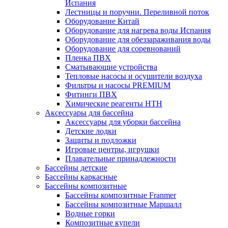
Испания
Лестницы и поручни. Переливной поток
Оборудование Китай
Оборудование для нагрева воды Испания
Оборудование для обеззараживания воды
Оборудование для соревнований
Пленка ПВХ
Сматывающие устройства
Тепловые насосы и осушители воздуха
Фильтры и насосы PREMIUM
Фитинги ПВХ
Химические реагенты HTH
Аксессуары для бассейна
Аксессуары для уборки бассейна
Детские лодки
Защиты и подложки
Игровые центры, игрушки
Плавательные принадлежности
Бассейны детские
Бассейны каркасные
Бассейны композитные
Бассейны композитные Franmer
Бассейны композитные Маршалл
Водные горки
Композитные купели