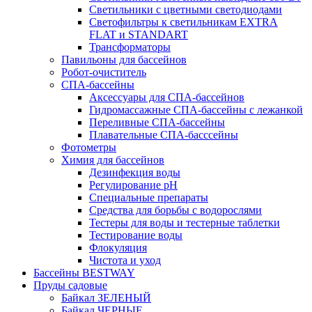
Светильники с цветными светодиодами
Светофильтры к светильникам EXTRA
FLAT и STANDART
Трансформаторы
Павильоны для бассейнов
Робот-очиститель
СПА-бассейны
Аксессуары для СПА-бассейнов
Гидромассажные СПА-бассейны с лежанкой
Переливные СПА-бассейны
Плавательные СПА-басссейны
Фотометры
Химия для бассейнов
Дезинфекция воды
Регулирование pH
Специальные препараты
Средства для борьбы с водорослями
Тестеры для воды и тестерные таблетки
Тестирование воды
Флокуляция
Чистота и уход
Бассейны BESTWAY
Пруды садовые
Байкал ЗЕЛЕНЫЙ
Байкал ЧЕРНЫЕ