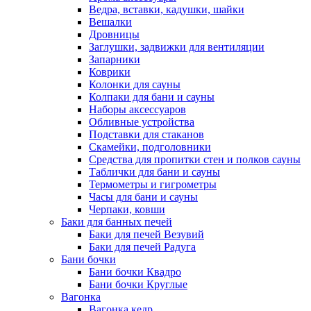
Ведра, вставки, кадушки, шайки
Вешалки
Дровницы
Заглушки, задвижки для вентиляции
Запарники
Коврики
Колонки для сауны
Колпаки для бани и сауны
Наборы аксессуаров
Обливные устройства
Подставки для стаканов
Скамейки, подголовники
Средства для пропитки стен и полков сауны
Таблички для бани и сауны
Термометры и гигрометры
Часы для бани и сауны
Черпаки, ковши
Баки для банных печей
Баки для печей Везувий
Баки для печей Радуга
Бани бочки
Бани бочки Квадро
Бани бочки Круглые
Вагонка
Вагонка кедр