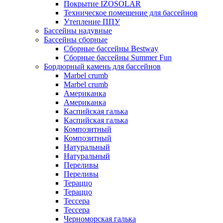
Покрытие IZOSOLAR
Техническое помещение для бассейнов
Утепление ППУ
Бассейны надувные
Бассейны сборные
Сборные бассейны Bestway
Сборные бассейны Summer Fun
Бордюрный камень для бассейнов
Marbel crumb
Marbel crumb
Американка
Американка
Каспийская галька
Каспийская галька
Композитный
Композитный
Натуральный
Натуральный
Переливы
Переливы
Тераццо
Тераццо
Тессера
Тессера
Черноморская галька