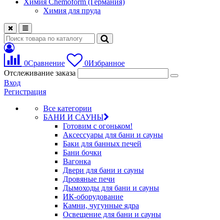
Химия Chemoform (Германия)
Химия для пруда
0
Сравнение
0
Избранное
Отслеживание заказа
Вход
Регистрация
Все категории
БАНИ И САУНЫ
Готовим с огоньком!
Аксессуары для бани и сауны
Баки для банных печей
Бани бочки
Вагонка
Двери для бани и сауны
Дровяные печи
Дымоходы для бани и сауны
ИК-оборудование
Камни, чугунные ядра
Освещение для бани и сауны