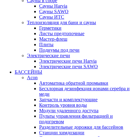
Сауны в сборе
Cауны Harvia
Сауны SAWO
Сауны ИТС
Теплоизоляция для бани и сауны
Герметики
Листы предтопочные
Мастер-флеш
Плиты
Подиумы под печи
Электрические печи
Электрические печи Harvia
Электрические печи SAWO
БАССЕЙНЫ
Acon
Автоматика обратной промывки
Беcхлорная дезинфекция ионами серебра и
меди
Запчасти и комплектующие
Контроль уровня воды
Модули удаленного доступа
Пульты управления фильтрацией и
подогревом
Разделительные дорожки для бассейнов
Станции химдозации