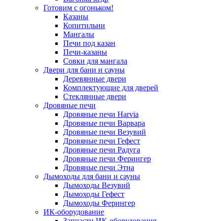
Готовим с огоньком!
Казаны
Копитильни
Мангалы
Печи под казан
Печи-казаны
Совки для мангала
Двери для бани и сауны
Деревянные двери
Комплектующие для дверей
Стеклянные двери
Дровяные печи
Дровяные печи Harvia
Дровяные печи Варвара
Дровяные печи Везувий
Дровяные печи Гефест
Дровяные печи Радуга
Дровяные печи Ферингер
Дровяные печи Этна
Дымоходы для бани и сауны
Дымоходы Везувий
Дымоходы Гефест
Дымоходы Ферингер
ИК-оборудование
Запчасти ИК-оборудования