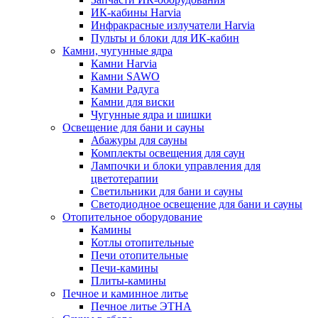
ИК-кабины Harvia
Инфракрасные излучатели Harvia
Пульты и блоки для ИК-кабин
Камни, чугунные ядра
Камни Harvia
Камни SAWO
Камни Радуга
Камни для виски
Чугунные ядра и шишки
Освещение для бани и сауны
Абажуры для сауны
Комплекты освещения для саун
Лампочки и блоки управления для
цветотерапии
Светильники для бани и сауны
Светодиодное освещение для бани и сауны
Отопительное оборудование
Камины
Котлы отопительные
Печи отопительные
Печи-камины
Плиты-камины
Печное и каминное литье
Печное литье ЭТНА