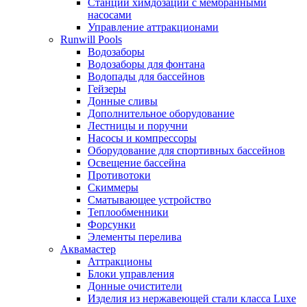
Станции химдозации с мембранными
насосами
Управление аттракционами
Runwill Pools
Водозаборы
Водозаборы для фонтана
Водопады для бассейнов
Гейзеры
Донные сливы
Дополнительное оборудование
Лестницы и поручни
Насосы и компрессоры
Оборудование для спортивных бассейнов
Освещение бассейна
Противотоки
Скиммеры
Сматывающее устройство
Теплообменники
Форсунки
Элементы перелива
Аквамастер
Аттракционы
Блоки управления
Донные очистители
Изделия из нержавеющей стали класса Luxe