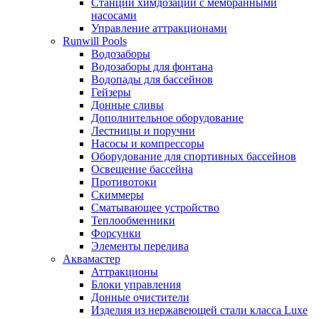
Станции химдозации с мембранными
насосами
Управление аттракционами
Runwill Pools
Водозаборы
Водозаборы для фонтана
Водопады для бассейнов
Гейзеры
Донные сливы
Дополнительное оборудование
Лестницы и поручни
Насосы и компрессоры
Оборудование для спортивных бассейнов
Освещение бассейна
Противотоки
Скиммеры
Сматывающее устройство
Теплообменники
Форсунки
Элементы перелива
Аквамастер
Аттракционы
Блоки управления
Донные очистители
Изделия из нержавеющей стали класса Luxe