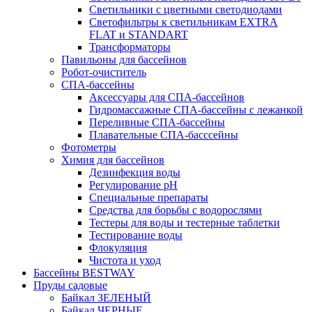
Светильники с цветными светодиодами
Светофильтры к светильникам EXTRA
FLAT и STANDART
Трансформаторы
Павильоны для бассейнов
Робот-очиститель
СПА-бассейны
Аксессуары для СПА-бассейнов
Гидромассажные СПА-бассейны с лежанкой
Переливные СПА-бассейны
Плавательные СПА-басссейны
Фотометры
Химия для бассейнов
Дезинфекция воды
Регулирование pH
Специальные препараты
Средства для борьбы с водорослями
Тестеры для воды и тестерные таблетки
Тестирование воды
Флокуляция
Чистота и уход
Бассейны BESTWAY
Пруды садовые
Байкал ЗЕЛЕНЫЙ
Байкал ЧЕРНЫЕ