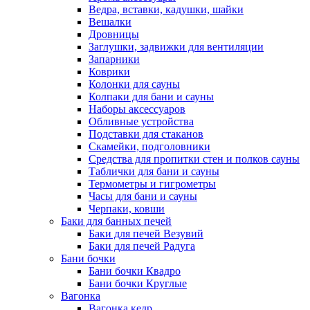
Ведра, вставки, кадушки, шайки
Вешалки
Дровницы
Заглушки, задвижки для вентиляции
Запарники
Коврики
Колонки для сауны
Колпаки для бани и сауны
Наборы аксессуаров
Обливные устройства
Подставки для стаканов
Скамейки, подголовники
Средства для пропитки стен и полков сауны
Таблички для бани и сауны
Термометры и гигрометры
Часы для бани и сауны
Черпаки, ковши
Баки для банных печей
Баки для печей Везувий
Баки для печей Радуга
Бани бочки
Бани бочки Квадро
Бани бочки Круглые
Вагонка
Вагонка кедр