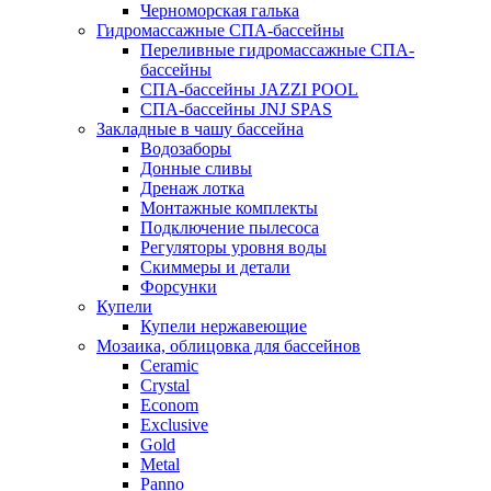
Черноморская галька
Гидромассажные СПА-бассейны
Переливные гидромассажные СПА-
бассейны
СПА-бассейны JAZZI POOL
СПА-бассейны JNJ SPAS
Закладные в чашу бассейна
Водозаборы
Донные сливы
Дренаж лотка
Монтажные комплекты
Подключение пылесоса
Регуляторы уровня воды
Скиммеры и детали
Форсунки
Купели
Купели нержавеющие
Мозаика, облицовка для бассейнов
Ceramic
Crystal
Econom
Exclusive
Gold
Metal
Panno