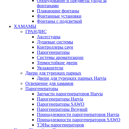
Оборудование и предметы ухода за
фонтанами
Плавающие фонтаны
Фонтанные установки
Фонтаны с подсветкой
ХАМАМЫ
ГРАНДИС
Аксессуары
Душевые системы
Контроллеры саун
Парогенераторы
Системы ароматизации
Термостойкие двери
Увлажнители
Двери для турецких парных
Двери для турецких парных Harvia
Освещение для хамамов
Парогенераторы
Запчасти парогенераторов Harvia
Парогенераторы Harvia
Парогенераторы SAWO
Парогенераторы Везувий
Принадлежности парогенераторов Harvia
Принадлежности парогенераторов SAWO
ТЭНы парогенераторов