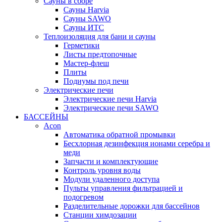
Сауны в сборе
Cауны Harvia
Сауны SAWO
Сауны ИТС
Теплоизоляция для бани и сауны
Герметики
Листы предтопочные
Мастер-флеш
Плиты
Подиумы под печи
Электрические печи
Электрические печи Harvia
Электрические печи SAWO
БАССЕЙНЫ
Acon
Автоматика обратной промывки
Беcхлорная дезинфекция ионами серебра и
меди
Запчасти и комплектующие
Контроль уровня воды
Модули удаленного доступа
Пульты управления фильтрацией и
подогревом
Разделительные дорожки для бассейнов
Станции химдозации