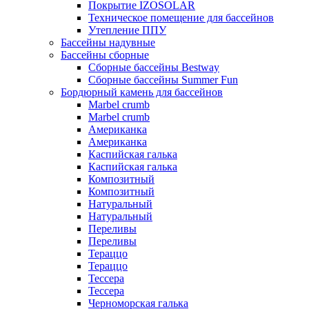
Покрытие IZOSOLAR
Техническое помещение для бассейнов
Утепление ППУ
Бассейны надувные
Бассейны сборные
Сборные бассейны Bestway
Сборные бассейны Summer Fun
Бордюрный камень для бассейнов
Marbel crumb
Marbel crumb
Американка
Американка
Каспийская галька
Каспийская галька
Композитный
Композитный
Натуральный
Натуральный
Переливы
Переливы
Тераццо
Тераццо
Тессера
Тессера
Черноморская галька