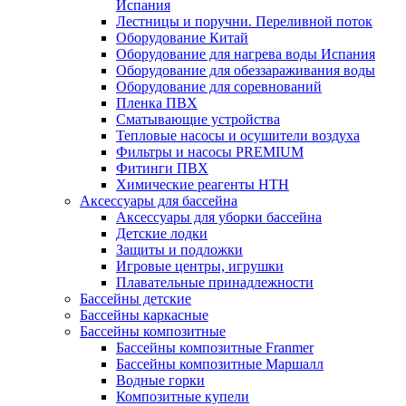
Испания
Лестницы и поручни. Переливной поток
Оборудование Китай
Оборудование для нагрева воды Испания
Оборудование для обеззараживания воды
Оборудование для соревнований
Пленка ПВХ
Сматывающие устройства
Тепловые насосы и осушители воздуха
Фильтры и насосы PREMIUM
Фитинги ПВХ
Химические реагенты HTH
Аксессуары для бассейна
Аксессуары для уборки бассейна
Детские лодки
Защиты и подложки
Игровые центры, игрушки
Плавательные принадлежности
Бассейны детские
Бассейны каркасные
Бассейны композитные
Бассейны композитные Franmer
Бассейны композитные Маршалл
Водные горки
Композитные купели