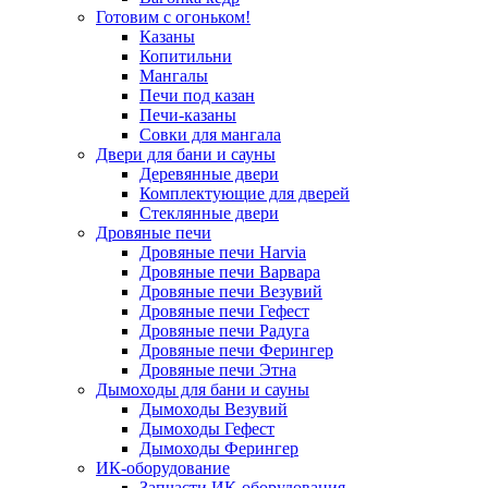
Готовим с огоньком!
Казаны
Копитильни
Мангалы
Печи под казан
Печи-казаны
Совки для мангала
Двери для бани и сауны
Деревянные двери
Комплектующие для дверей
Стеклянные двери
Дровяные печи
Дровяные печи Harvia
Дровяные печи Варвара
Дровяные печи Везувий
Дровяные печи Гефест
Дровяные печи Радуга
Дровяные печи Ферингер
Дровяные печи Этна
Дымоходы для бани и сауны
Дымоходы Везувий
Дымоходы Гефест
Дымоходы Ферингер
ИК-оборудование
Запчасти ИК-оборудования