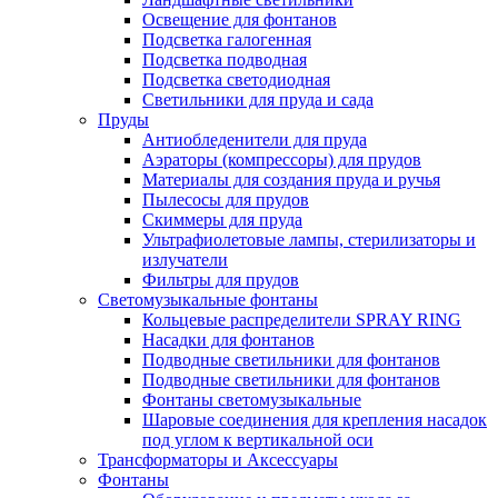
Освещение для фонтанов
Подсветка галогенная
Подсветка подводная
Подсветка светодиодная
Светильники для пруда и сада
Пруды
Антиобледенители для пруда
Аэраторы (компрессоры) для прудов
Материалы для создания пруда и ручья
Пылесосы для прудов
Скиммеры для пруда
Ультрафиолетовые лампы, стерилизаторы и
излучатели
Фильтры для прудов
Светомузыкальные фонтаны
Кольцевые распределители SPRAY RING
Насадки для фонтанов
Подводные светильники для фонтанов
Подводные светильники для фонтанов
Фонтаны светомузыкальные
Шаровые соединения для крепления насадок
под углом к вертикальной оси
Трансформаторы и Аксессуары
Фонтаны