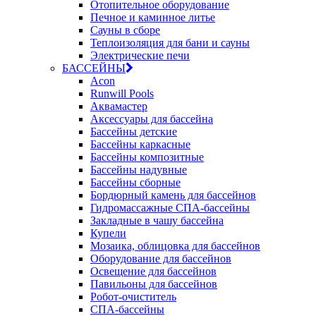
Отопительное оборудование
Печное и каминное литье
Сауны в сборе
Теплоизоляция для бани и сауны
Электрические печи
БАССЕЙНЫ
Acon
Runwill Pools
Аквамастер
Аксессуары для бассейна
Бассейны детские
Бассейны каркасные
Бассейны композитные
Бассейны надувные
Бассейны сборные
Бордюрный камень для бассейнов
Гидромассажные СПА-бассейны
Закладные в чашу бассейна
Купели
Мозаика, облицовка для бассейнов
Оборудование для бассейнов
Освещение для бассейнов
Павильоны для бассейнов
Робот-очиститель
СПА-бассейны