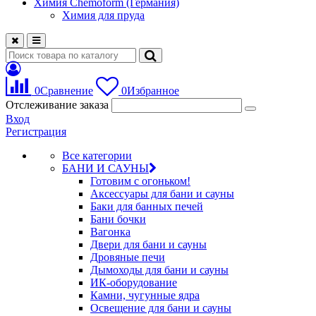
Химия Chemoform (Германия)
Химия для пруда
0
Сравнение
0
Избранное
Отслеживание заказа
Вход
Регистрация
Все категории
БАНИ И САУНЫ
Готовим с огоньком!
Аксессуары для бани и сауны
Баки для банных печей
Бани бочки
Вагонка
Двери для бани и сауны
Дровяные печи
Дымоходы для бани и сауны
ИК-оборудование
Камни, чугунные ядра
Освещение для бани и сауны