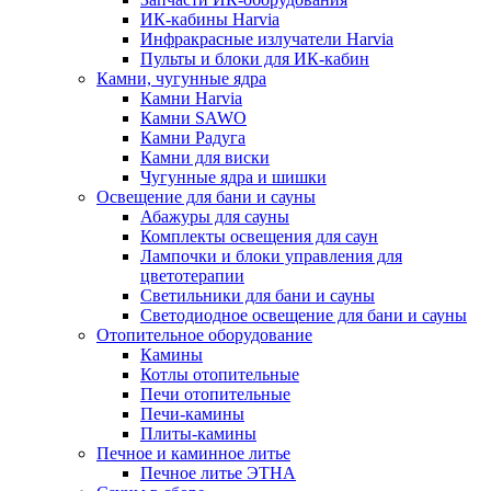
ИК-кабины Harvia
Инфракрасные излучатели Harvia
Пульты и блоки для ИК-кабин
Камни, чугунные ядра
Камни Harvia
Камни SAWO
Камни Радуга
Камни для виски
Чугунные ядра и шишки
Освещение для бани и сауны
Абажуры для сауны
Комплекты освещения для саун
Лампочки и блоки управления для
цветотерапии
Светильники для бани и сауны
Светодиодное освещение для бани и сауны
Отопительное оборудование
Камины
Котлы отопительные
Печи отопительные
Печи-камины
Плиты-камины
Печное и каминное литье
Печное литье ЭТНА