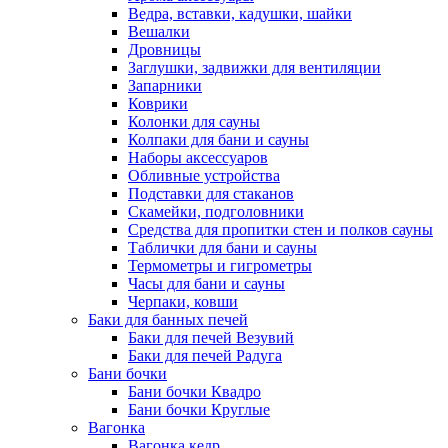
Ведра, вставки, кадушки, шайки
Вешалки
Дровницы
Заглушки, задвижки для вентиляции
Запарники
Коврики
Колонки для сауны
Колпаки для бани и сауны
Наборы аксессуаров
Обливные устройства
Подставки для стаканов
Скамейки, подголовники
Средства для пропитки стен и полков сауны
Таблички для бани и сауны
Термометры и гигрометры
Часы для бани и сауны
Черпаки, ковши
Баки для банных печей
Баки для печей Везувий
Баки для печей Радуга
Бани бочки
Бани бочки Квадро
Бани бочки Круглые
Вагонка
Вагонка кедр