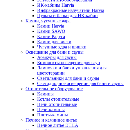
ИК-кабины Harvia
Инфракрасные излучатели Harvia
Пульты и блоки для ИК-кабин
Камни, чугунные ядра
Камни Harvia
Камни SAWO
Камни Радуга
Камни для виски
Чугунные ядра и шишки
Освещение для бани и сауны
Абажуры для сауны
Комплекты освещения для саун
Лампочки и блоки управления для
цветотерапии
Светильники для бани и сауны
Светодиодное освещение для бани и сауны
Отопительное оборудование
Камины
Котлы отопительные
Печи отопительные
Печи-камины
Плиты-камины
Печное и каминное литье
Печное литье ЭТНА