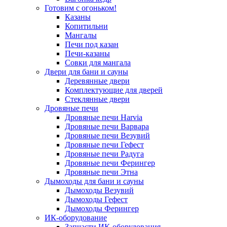
Готовим с огоньком!
Казаны
Копитильни
Мангалы
Печи под казан
Печи-казаны
Совки для мангала
Двери для бани и сауны
Деревянные двери
Комплектующие для дверей
Стеклянные двери
Дровяные печи
Дровяные печи Harvia
Дровяные печи Варвара
Дровяные печи Везувий
Дровяные печи Гефест
Дровяные печи Радуга
Дровяные печи Ферингер
Дровяные печи Этна
Дымоходы для бани и сауны
Дымоходы Везувий
Дымоходы Гефест
Дымоходы Ферингер
ИК-оборудование
Запчасти ИК-оборудования