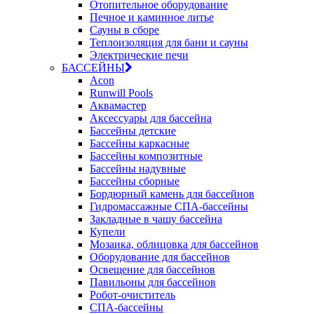
Отопительное оборудование
Печное и каминное литье
Сауны в сборе
Теплоизоляция для бани и сауны
Электрические печи
БАССЕЙНЫ
Acon
Runwill Pools
Аквамастер
Аксессуары для бассейна
Бассейны детские
Бассейны каркасные
Бассейны композитные
Бассейны надувные
Бассейны сборные
Бордюрный камень для бассейнов
Гидромассажные СПА-бассейны
Закладные в чашу бассейна
Купели
Мозаика, облицовка для бассейнов
Оборудование для бассейнов
Освещение для бассейнов
Павильоны для бассейнов
Робот-очиститель
СПА-бассейны