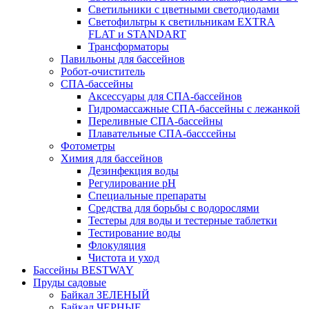
Светильники с цветными светодиодами
Светофильтры к светильникам EXTRA
FLAT и STANDART
Трансформаторы
Павильоны для бассейнов
Робот-очиститель
СПА-бассейны
Аксессуары для СПА-бассейнов
Гидромассажные СПА-бассейны с лежанкой
Переливные СПА-бассейны
Плавательные СПА-басссейны
Фотометры
Химия для бассейнов
Дезинфекция воды
Регулирование pH
Специальные препараты
Средства для борьбы с водорослями
Тестеры для воды и тестерные таблетки
Тестирование воды
Флокуляция
Чистота и уход
Бассейны BESTWAY
Пруды садовые
Байкал ЗЕЛЕНЫЙ
Байкал ЧЕРНЫЕ