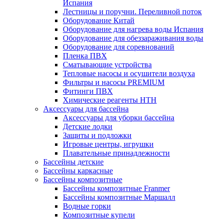
Испания
Лестницы и поручни. Переливной поток
Оборудование Китай
Оборудование для нагрева воды Испания
Оборудование для обеззараживания воды
Оборудование для соревнований
Пленка ПВХ
Сматывающие устройства
Тепловые насосы и осушители воздуха
Фильтры и насосы PREMIUM
Фитинги ПВХ
Химические реагенты HTH
Аксессуары для бассейна
Аксессуары для уборки бассейна
Детские лодки
Защиты и подложки
Игровые центры, игрушки
Плавательные принадлежности
Бассейны детские
Бассейны каркасные
Бассейны композитные
Бассейны композитные Franmer
Бассейны композитные Маршалл
Водные горки
Композитные купели