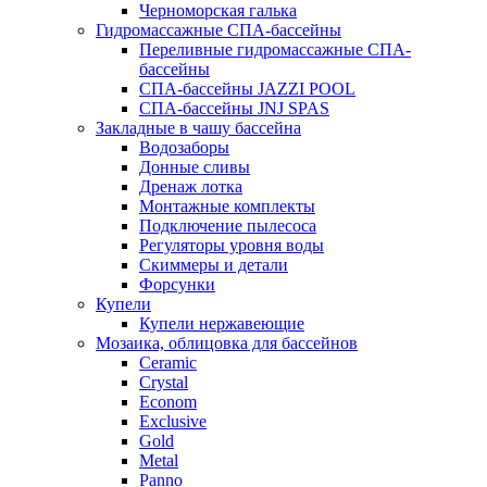
Черноморская галька
Гидромассажные СПА-бассейны
Переливные гидромассажные СПА-
бассейны
СПА-бассейны JAZZI POOL
СПА-бассейны JNJ SPAS
Закладные в чашу бассейна
Водозаборы
Донные сливы
Дренаж лотка
Монтажные комплекты
Подключение пылесоса
Регуляторы уровня воды
Скиммеры и детали
Форсунки
Купели
Купели нержавеющие
Мозаика, облицовка для бассейнов
Ceramic
Crystal
Econom
Exclusive
Gold
Metal
Panno