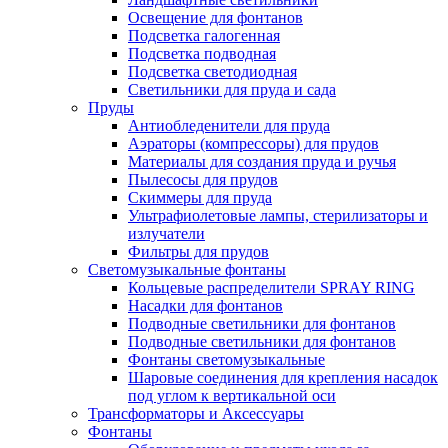
Освещение для фонтанов
Подсветка галогенная
Подсветка подводная
Подсветка светодиодная
Светильники для пруда и сада
Пруды
Антиобледенители для пруда
Аэраторы (компрессоры) для прудов
Материалы для создания пруда и ручья
Пылесосы для прудов
Скиммеры для пруда
Ультрафиолетовые лампы, стерилизаторы и
излучатели
Фильтры для прудов
Светомузыкальные фонтаны
Кольцевые распределители SPRAY RING
Насадки для фонтанов
Подводные светильники для фонтанов
Подводные светильники для фонтанов
Фонтаны светомузыкальные
Шаровые соединения для крепления насадок
под углом к вертикальной оси
Трансформаторы и Аксессуары
Фонтаны