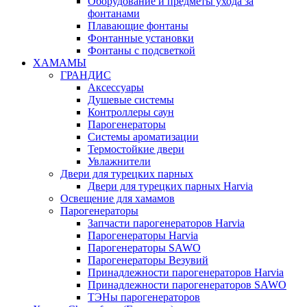
Оборудование и предметы ухода за
фонтанами
Плавающие фонтаны
Фонтанные установки
Фонтаны с подсветкой
ХАМАМЫ
ГРАНДИС
Аксессуары
Душевые системы
Контроллеры саун
Парогенераторы
Системы ароматизации
Термостойкие двери
Увлажнители
Двери для турецких парных
Двери для турецких парных Harvia
Освещение для хамамов
Парогенераторы
Запчасти парогенераторов Harvia
Парогенераторы Harvia
Парогенераторы SAWO
Парогенераторы Везувий
Принадлежности парогенераторов Harvia
Принадлежности парогенераторов SAWO
ТЭНы парогенераторов