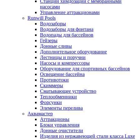
Станции химдозации с мембранными
насосами
Управление аттракционами
Runwill Pools
Водозаборы
Водозаборы для фонтана
Водопады для бассейнов
Гейзеры
Донные сливы
Дополнительное оборудование
Лестницы и поручни
Насосы и компрессоры
Оборудование для спортивных бассейнов
Освещение бассейна
Противотоки
Скиммеры
Сматывающее устройство
Теплообменники
Форсунки
Элементы перелива
Аквамастер
Аттракционы
Блоки управления
Донные очистители
Изделия из нержавеющей стали класса Luxe