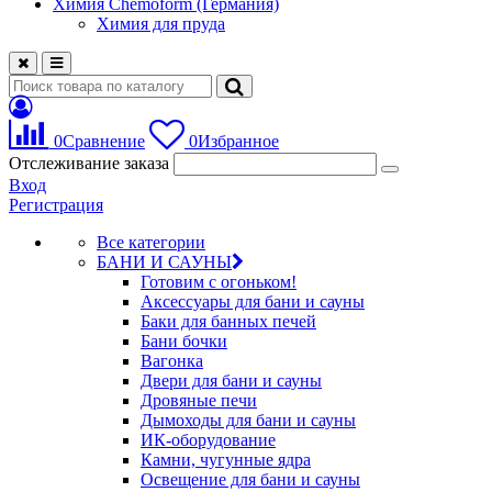
Химия Chemoform (Германия)
Химия для пруда
0
Сравнение
0
Избранное
Отслеживание заказа
Вход
Регистрация
Все категории
БАНИ И САУНЫ
Готовим с огоньком!
Аксессуары для бани и сауны
Баки для банных печей
Бани бочки
Вагонка
Двери для бани и сауны
Дровяные печи
Дымоходы для бани и сауны
ИК-оборудование
Камни, чугунные ядра
Освещение для бани и сауны