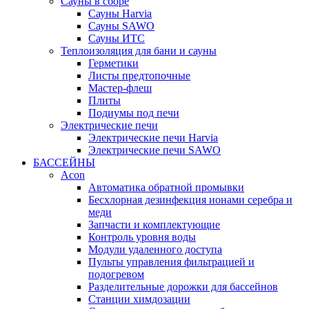
Сауны в сборе
Cауны Harvia
Сауны SAWO
Сауны ИТС
Теплоизоляция для бани и сауны
Герметики
Листы предтопочные
Мастер-флеш
Плиты
Подиумы под печи
Электрические печи
Электрические печи Harvia
Электрические печи SAWO
БАССЕЙНЫ
Acon
Автоматика обратной промывки
Беcхлорная дезинфекция ионами серебра и
меди
Запчасти и комплектующие
Контроль уровня воды
Модули удаленного доступа
Пульты управления фильтрацией и
подогревом
Разделительные дорожки для бассейнов
Станции химдозации