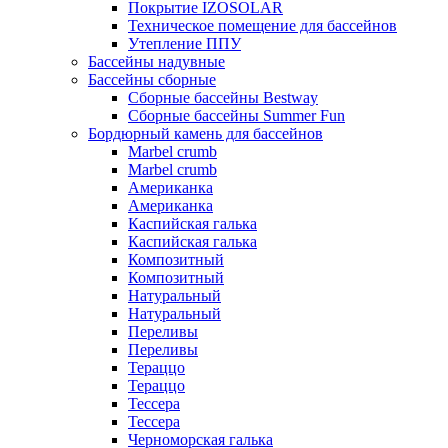
Покрытие IZOSOLAR
Техническое помещение для бассейнов
Утепление ППУ
Бассейны надувные
Бассейны сборные
Сборные бассейны Bestway
Сборные бассейны Summer Fun
Бордюрный камень для бассейнов
Marbel crumb
Marbel crumb
Американка
Американка
Каспийская галька
Каспийская галька
Композитный
Композитный
Натуральный
Натуральный
Переливы
Переливы
Тераццо
Тераццо
Тессера
Тессера
Черноморская галька