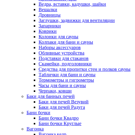
Ведра, вставки, кадушки, шайки
Вешалки
Дровницы
Заглушки, задвижки для вентиляции
Запарники
Коврики
Колонки для сауны
Колпаки для бани и сауны
Наборы аксессуаров
Обливные устройства
Подставки для стаканов
Скамейки, подголовники
Средства для пропитки стен и полков сауны
Таблички для бани и сауны
Термометры и гигрометры
Часы для бани и сауны
Черпаки, ковши
Баки для банных печей
Баки для печей Везувий
Баки для печей Радуга
Бани бочки
Бани бочки Квадро
Бани бочки Круглые
Вагонка
Вагонка кедр