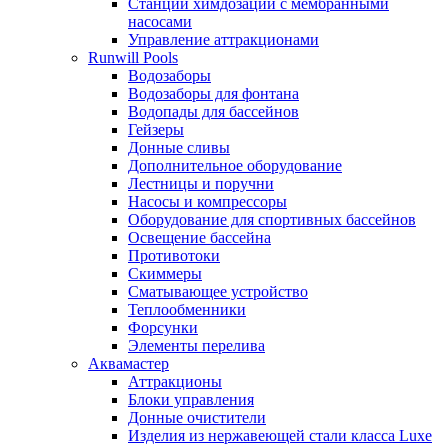
Станции химдозации с мембранными
насосами
Управление аттракционами
Runwill Pools
Водозаборы
Водозаборы для фонтана
Водопады для бассейнов
Гейзеры
Донные сливы
Дополнительное оборудование
Лестницы и поручни
Насосы и компрессоры
Оборудование для спортивных бассейнов
Освещение бассейна
Противотоки
Скиммеры
Сматывающее устройство
Теплообменники
Форсунки
Элементы перелива
Аквамастер
Аттракционы
Блоки управления
Донные очистители
Изделия из нержавеющей стали класса Luxe