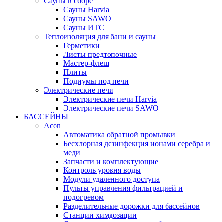
Сауны в сборе
Cауны Harvia
Сауны SAWO
Сауны ИТС
Теплоизоляция для бани и сауны
Герметики
Листы предтопочные
Мастер-флеш
Плиты
Подиумы под печи
Электрические печи
Электрические печи Harvia
Электрические печи SAWO
БАССЕЙНЫ
Acon
Автоматика обратной промывки
Беcхлорная дезинфекция ионами серебра и
меди
Запчасти и комплектующие
Контроль уровня воды
Модули удаленного доступа
Пульты управления фильтрацией и
подогревом
Разделительные дорожки для бассейнов
Станции химдозации