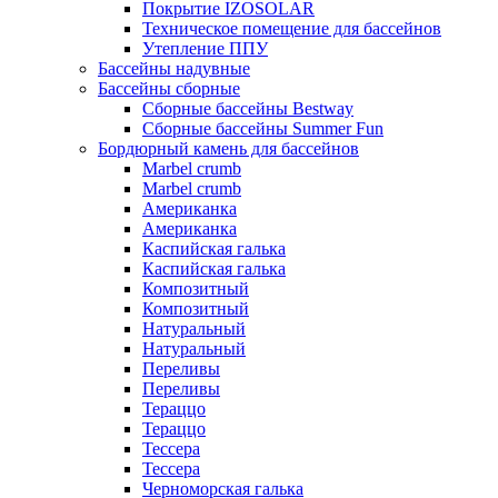
Покрытие IZOSOLAR
Техническое помещение для бассейнов
Утепление ППУ
Бассейны надувные
Бассейны сборные
Сборные бассейны Bestway
Сборные бассейны Summer Fun
Бордюрный камень для бассейнов
Marbel crumb
Marbel crumb
Американка
Американка
Каспийская галька
Каспийская галька
Композитный
Композитный
Натуральный
Натуральный
Переливы
Переливы
Тераццо
Тераццо
Тессера
Тессера
Черноморская галька