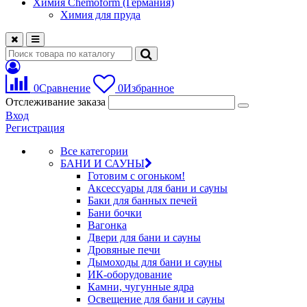
Химия Chemoform (Германия)
Химия для пруда
0
Сравнение
0
Избранное
Отслеживание заказа
Вход
Регистрация
Все категории
БАНИ И САУНЫ
Готовим с огоньком!
Аксессуары для бани и сауны
Баки для банных печей
Бани бочки
Вагонка
Двери для бани и сауны
Дровяные печи
Дымоходы для бани и сауны
ИК-оборудование
Камни, чугунные ядра
Освещение для бани и сауны