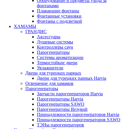
Оборудование и предметы ухода за
фонтанами
Плавающие фонтаны
Фонтанные установки
Фонтаны с подсветкой
ХАМАМЫ
ГРАНДИС
Аксессуары
Душевые системы
Контроллеры саун
Парогенераторы
Системы ароматизации
Термостойкие двери
Увлажнители
Двери для турецких парных
Двери для турецких парных Harvia
Освещение для хамамов
Парогенераторы
Запчасти парогенераторов Harvia
Парогенераторы Harvia
Парогенераторы SAWO
Парогенераторы Везувий
Принадлежности парогенераторов Harvia
Принадлежности парогенераторов SAWO
ТЭНы парогенераторов