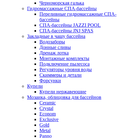
Черноморская галька
Гидромассажные СПА-бассейны
Переливные гидромассажные СПА-
бассейны
СПА-бассейны JAZZI POOL
СПА-бассейны JNJ SPAS
Закладные в чашу бассейна
Водозаборы
Донные сливы
Дренаж лотка
Монтажные комплекты
Подключение пылесоса
Регуляторы уровня воды
Скиммеры и детали
Форсунки
Купели
Купели нержавеющие
Мозаика, облицовка для бассейнов
Ceramic
Crystal
Econom
Exclusive
Gold
Metal
Panno