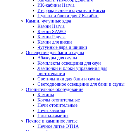
ИК-кабины Harvia
Инфракрасные излучатели Harvia
Пульты и блоки для ИК-кабин
Камни, чугунные ядра
Камни Harvia
Камни SAWO
Камни Радуга
Камни для виски
Чугунные ядра и шишки
Освещение для бани и сауны
Абажуры для сауны
Комплекты освещения для саун
Лампочки и блоки управления для
цветотерапии
Светильники для бани и сауны
Светодиодное освещение для бани и сауны
Отопительное оборудование
Камины
Котлы отопительные
Печи отопительные
Печи-камины
Плиты-камины
Печное и каминное литье
Печное литье ЭТНА