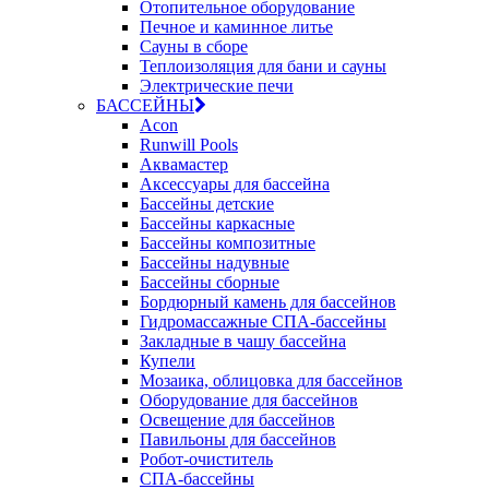
Отопительное оборудование
Печное и каминное литье
Сауны в сборе
Теплоизоляция для бани и сауны
Электрические печи
БАССЕЙНЫ
Acon
Runwill Pools
Аквамастер
Аксессуары для бассейна
Бассейны детские
Бассейны каркасные
Бассейны композитные
Бассейны надувные
Бассейны сборные
Бордюрный камень для бассейнов
Гидромассажные СПА-бассейны
Закладные в чашу бассейна
Купели
Мозаика, облицовка для бассейнов
Оборудование для бассейнов
Освещение для бассейнов
Павильоны для бассейнов
Робот-очиститель
СПА-бассейны