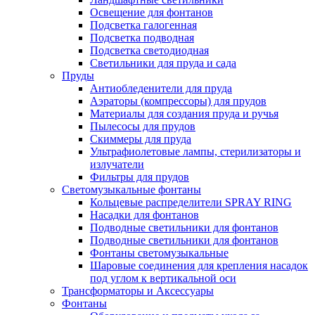
Освещение для фонтанов
Подсветка галогенная
Подсветка подводная
Подсветка светодиодная
Светильники для пруда и сада
Пруды
Антиобледенители для пруда
Аэраторы (компрессоры) для прудов
Материалы для создания пруда и ручья
Пылесосы для прудов
Скиммеры для пруда
Ультрафиолетовые лампы, стерилизаторы и
излучатели
Фильтры для прудов
Светомузыкальные фонтаны
Кольцевые распределители SPRAY RING
Насадки для фонтанов
Подводные светильники для фонтанов
Подводные светильники для фонтанов
Фонтаны светомузыкальные
Шаровые соединения для крепления насадок
под углом к вертикальной оси
Трансформаторы и Аксессуары
Фонтаны