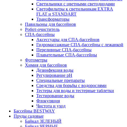
Светильники с цветными светодиодами
Светофильтры к светильникам EXTRA
FLAT и STANDART
Трансформаторы
Павильоны для бассейнов
Робот-очиститель
СПА-бассейны
Аксессуары для СПА-бассейнов
Гидромассажные СПА-бассейны с лежанкой
Переливные СПА-бассейны
Плавательные СПА-басссейны
Фотометры
Химия для бассейнов
Дезинфекция воды
Регулирование pH
Специальные препараты
Средства для борьбы с водорослями
Тестеры для воды и тестерные таблетки
Тестирование воды
Флокуляция
Чистота и уход
Бассейны BESTWAY
Пруды садовые
Байкал ЗЕЛЕНЫЙ
Байкал ЧЕРНЫЕ