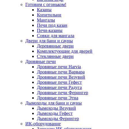
Готовим с огоньком!
Казаны
Копитильни
Мангалы
Печи под казан
Печи-казаны
Совки для мангала
Двери для бани и сауны
Деревянные двери
Комплектующие для дверей
Стеклянные двери
Дровяные печи
Дровяные печи Harvia
Дровяные печи Варвара
Дровяные печи Везувий
Дровяные печи Гефест
Дровяные печи Радуга
Дровяные печи Ферингер
Дровяные печи Этна
Дымоходы для бани и сауны
Дымоходы Везувий
Дымоходы Гефест
Дымоходы Ферингер
ИК-оборудование
Запчасти ИК-оборудования