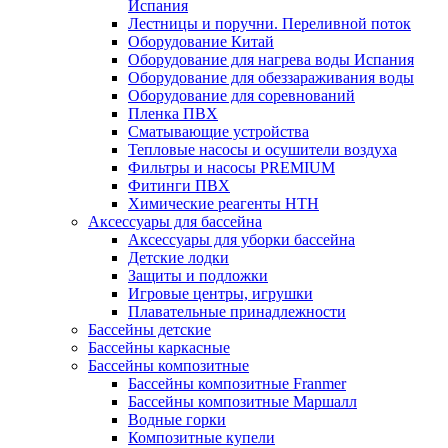
Испания
Лестницы и поручни. Переливной поток
Оборудование Китай
Оборудование для нагрева воды Испания
Оборудование для обеззараживания воды
Оборудование для соревнований
Пленка ПВХ
Сматывающие устройства
Тепловые насосы и осушители воздуха
Фильтры и насосы PREMIUM
Фитинги ПВХ
Химические реагенты HTH
Аксессуары для бассейна
Аксессуары для уборки бассейна
Детские лодки
Защиты и подложки
Игровые центры, игрушки
Плавательные принадлежности
Бассейны детские
Бассейны каркасные
Бассейны композитные
Бассейны композитные Franmer
Бассейны композитные Маршалл
Водные горки
Композитные купели