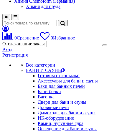
Химия Chemoform (Германия)
Химия для пруда
0
Сравнение
0
Избранное
Отслеживание заказа
Вход
Регистрация
Все категории
БАНИ И САУНЫ
Готовим с огоньком!
Аксессуары для бани и сауны
Баки для банных печей
Бани бочки
Вагонка
Двери для бани и сауны
Дровяные печи
Дымоходы для бани и сауны
ИК-оборудование
Камни, чугунные ядра
Освещение для бани и сауны