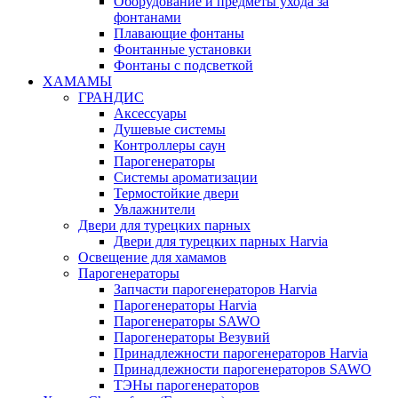
Оборудование и предметы ухода за
фонтанами
Плавающие фонтаны
Фонтанные установки
Фонтаны с подсветкой
ХАМАМЫ
ГРАНДИС
Аксессуары
Душевые системы
Контроллеры саун
Парогенераторы
Системы ароматизации
Термостойкие двери
Увлажнители
Двери для турецких парных
Двери для турецких парных Harvia
Освещение для хамамов
Парогенераторы
Запчасти парогенераторов Harvia
Парогенераторы Harvia
Парогенераторы SAWO
Парогенераторы Везувий
Принадлежности парогенераторов Harvia
Принадлежности парогенераторов SAWO
ТЭНы парогенераторов