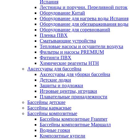
Испания
Лестницы и поручни. Переливной поток
Оборудование Китай
Оборудование для нагрева воды Испания
Оборудование для обеззараживания воды
Оборудование для соревнований
Пленка ПВХ
Сматывающие устройства
Тепловые насосы и осушители воздуха
Фильтры и насосы PREMIUM
Фитинги ПВХ
Химические реагенты HTH
Аксессуары для бассейна
Аксессуары для уборки бассейна
Детские лодки
Защиты и подложки
Игровые центры, игрушки
Плавательные принадлежности
Бассейны детские
Бассейны каркасные
Бассейны композитные
Бассейны композитные Franmer
Бассейны композитные Маршалл
Водные горки
Композитные купели