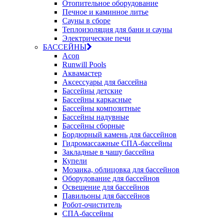
Отопительное оборудование
Печное и каминное литье
Сауны в сборе
Теплоизоляция для бани и сауны
Электрические печи
БАССЕЙНЫ
Acon
Runwill Pools
Аквамастер
Аксессуары для бассейна
Бассейны детские
Бассейны каркасные
Бассейны композитные
Бассейны надувные
Бассейны сборные
Бордюрный камень для бассейнов
Гидромассажные СПА-бассейны
Закладные в чашу бассейна
Купели
Мозаика, облицовка для бассейнов
Оборудование для бассейнов
Освещение для бассейнов
Павильоны для бассейнов
Робот-очиститель
СПА-бассейны