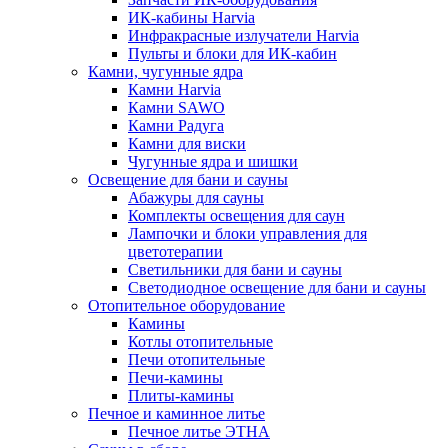
ИК-кабины Harvia
Инфракрасные излучатели Harvia
Пульты и блоки для ИК-кабин
Камни, чугунные ядра
Камни Harvia
Камни SAWO
Камни Радуга
Камни для виски
Чугунные ядра и шишки
Освещение для бани и сауны
Абажуры для сауны
Комплекты освещения для саун
Лампочки и блоки управления для
цветотерапии
Светильники для бани и сауны
Светодиодное освещение для бани и сауны
Отопительное оборудование
Камины
Котлы отопительные
Печи отопительные
Печи-камины
Плиты-камины
Печное и каминное литье
Печное литье ЭТНА