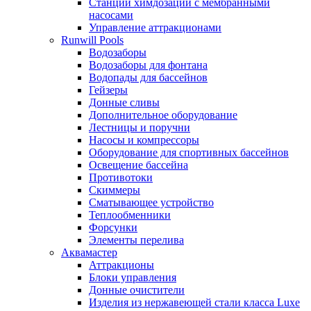
Станции химдозации с мембранными
насосами
Управление аттракционами
Runwill Pools
Водозаборы
Водозаборы для фонтана
Водопады для бассейнов
Гейзеры
Донные сливы
Дополнительное оборудование
Лестницы и поручни
Насосы и компрессоры
Оборудование для спортивных бассейнов
Освещение бассейна
Противотоки
Скиммеры
Сматывающее устройство
Теплообменники
Форсунки
Элементы перелива
Аквамастер
Аттракционы
Блоки управления
Донные очистители
Изделия из нержавеющей стали класса Luxe