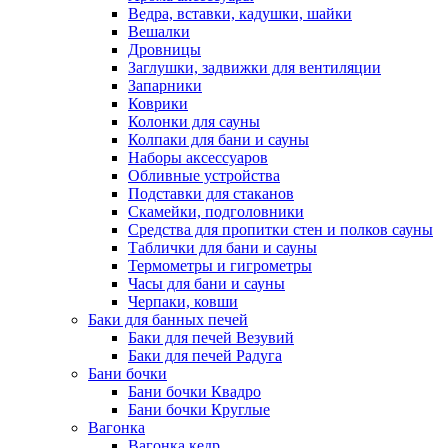
Ведра, вставки, кадушки, шайки
Вешалки
Дровницы
Заглушки, задвижки для вентиляции
Запарники
Коврики
Колонки для сауны
Колпаки для бани и сауны
Наборы аксессуаров
Обливные устройства
Подставки для стаканов
Скамейки, подголовники
Средства для пропитки стен и полков сауны
Таблички для бани и сауны
Термометры и гигрометры
Часы для бани и сауны
Черпаки, ковши
Баки для банных печей
Баки для печей Везувий
Баки для печей Радуга
Бани бочки
Бани бочки Квадро
Бани бочки Круглые
Вагонка
Вагонка кедр