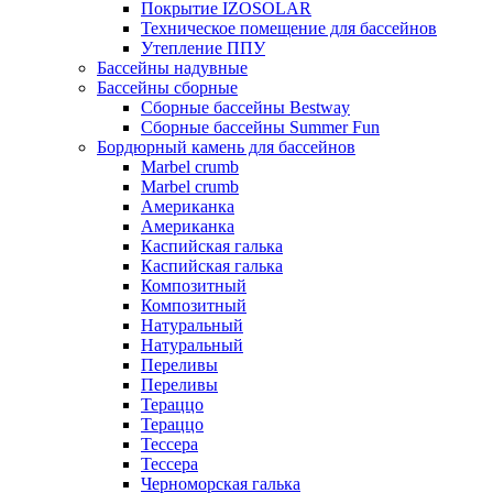
Покрытие IZOSOLAR
Техническое помещение для бассейнов
Утепление ППУ
Бассейны надувные
Бассейны сборные
Сборные бассейны Bestway
Сборные бассейны Summer Fun
Бордюрный камень для бассейнов
Marbel crumb
Marbel crumb
Американка
Американка
Каспийская галька
Каспийская галька
Композитный
Композитный
Натуральный
Натуральный
Переливы
Переливы
Тераццо
Тераццо
Тессера
Тессера
Черноморская галька