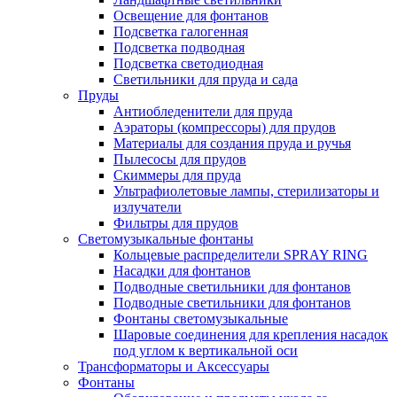
Освещение для фонтанов
Подсветка галогенная
Подсветка подводная
Подсветка светодиодная
Светильники для пруда и сада
Пруды
Антиобледенители для пруда
Аэраторы (компрессоры) для прудов
Материалы для создания пруда и ручья
Пылесосы для прудов
Скиммеры для пруда
Ультрафиолетовые лампы, стерилизаторы и
излучатели
Фильтры для прудов
Светомузыкальные фонтаны
Кольцевые распределители SPRAY RING
Насадки для фонтанов
Подводные светильники для фонтанов
Подводные светильники для фонтанов
Фонтаны светомузыкальные
Шаровые соединения для крепления насадок
под углом к вертикальной оси
Трансформаторы и Аксессуары
Фонтаны