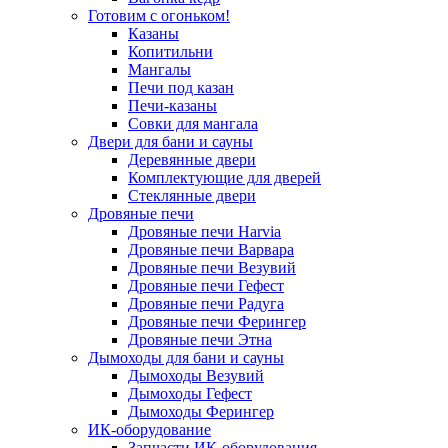
Готовим с огоньком!
Казаны
Копитильни
Мангалы
Печи под казан
Печи-казаны
Совки для мангала
Двери для бани и сауны
Деревянные двери
Комплектующие для дверей
Стеклянные двери
Дровяные печи
Дровяные печи Harvia
Дровяные печи Варвара
Дровяные печи Везувий
Дровяные печи Гефест
Дровяные печи Радуга
Дровяные печи Ферингер
Дровяные печи Этна
Дымоходы для бани и сауны
Дымоходы Везувий
Дымоходы Гефест
Дымоходы Ферингер
ИК-оборудование
Запчасти ИК-оборудования