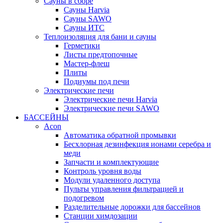
Сауны в сборе
Cауны Harvia
Сауны SAWO
Сауны ИТС
Теплоизоляция для бани и сауны
Герметики
Листы предтопочные
Мастер-флеш
Плиты
Подиумы под печи
Электрические печи
Электрические печи Harvia
Электрические печи SAWO
БАССЕЙНЫ
Acon
Автоматика обратной промывки
Беcхлорная дезинфекция ионами серебра и
меди
Запчасти и комплектующие
Контроль уровня воды
Модули удаленного доступа
Пульты управления фильтрацией и
подогревом
Разделительные дорожки для бассейнов
Станции химдозации