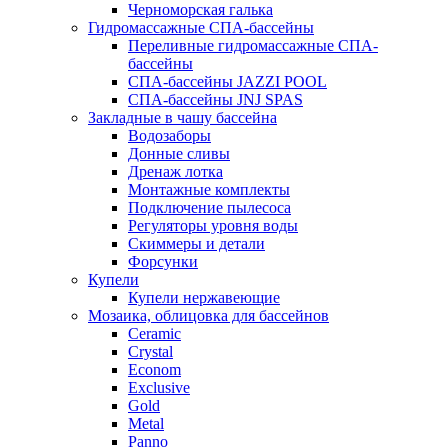
Черноморская галька
Гидромассажные СПА-бассейны
Переливные гидромассажные СПА-
бассейны
СПА-бассейны JAZZI POOL
СПА-бассейны JNJ SPAS
Закладные в чашу бассейна
Водозаборы
Донные сливы
Дренаж лотка
Монтажные комплекты
Подключение пылесоса
Регуляторы уровня воды
Скиммеры и детали
Форсунки
Купели
Купели нержавеющие
Мозаика, облицовка для бассейнов
Ceramic
Crystal
Econom
Exclusive
Gold
Metal
Panno