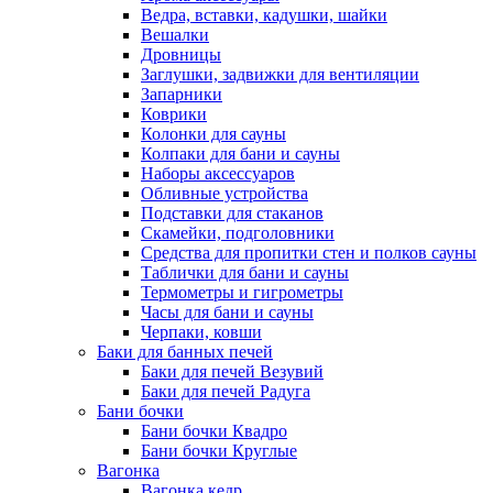
Ведра, вставки, кадушки, шайки
Вешалки
Дровницы
Заглушки, задвижки для вентиляции
Запарники
Коврики
Колонки для сауны
Колпаки для бани и сауны
Наборы аксессуаров
Обливные устройства
Подставки для стаканов
Скамейки, подголовники
Средства для пропитки стен и полков сауны
Таблички для бани и сауны
Термометры и гигрометры
Часы для бани и сауны
Черпаки, ковши
Баки для банных печей
Баки для печей Везувий
Баки для печей Радуга
Бани бочки
Бани бочки Квадро
Бани бочки Круглые
Вагонка
Вагонка кедр