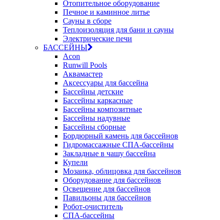
Отопительное оборудование
Печное и каминное литье
Сауны в сборе
Теплоизоляция для бани и сауны
Электрические печи
БАССЕЙНЫ
Acon
Runwill Pools
Аквамастер
Аксессуары для бассейна
Бассейны детские
Бассейны каркасные
Бассейны композитные
Бассейны надувные
Бассейны сборные
Бордюрный камень для бассейнов
Гидромассажные СПА-бассейны
Закладные в чашу бассейна
Купели
Мозаика, облицовка для бассейнов
Оборудование для бассейнов
Освещение для бассейнов
Павильоны для бассейнов
Робот-очиститель
СПА-бассейны