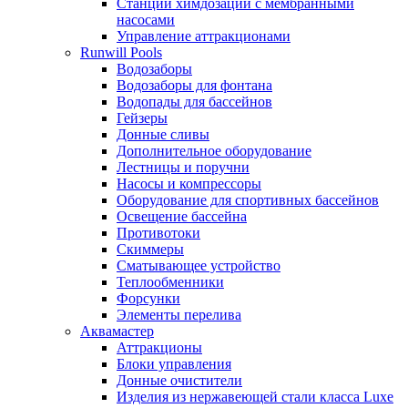
Станции химдозации с мембранными
насосами
Управление аттракционами
Runwill Pools
Водозаборы
Водозаборы для фонтана
Водопады для бассейнов
Гейзеры
Донные сливы
Дополнительное оборудование
Лестницы и поручни
Насосы и компрессоры
Оборудование для спортивных бассейнов
Освещение бассейна
Противотоки
Скиммеры
Сматывающее устройство
Теплообменники
Форсунки
Элементы перелива
Аквамастер
Аттракционы
Блоки управления
Донные очистители
Изделия из нержавеющей стали класса Luxe