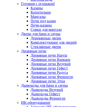
Готовим с огоньком!
Казаны
Копитильни
Мангалы
Печи под казан
Печи-казаны
Совки для мангала
Двери для бани и сауны
Деревянные двери
Комплектующие для дверей
Стеклянные двери
Дровяные печи
Дровяные печи Harvia
Дровяные печи Варвара
Дровяные печи Везувий
Дровяные печи Гефест
Дровяные печи Радуга
Дровяные печи Ферингер
Дровяные печи Этна
Дымоходы для бани и сауны
Дымоходы Везувий
Дымоходы Гефест
Дымоходы Ферингер
ИК-оборудование
Запчасти ИК-оборудования