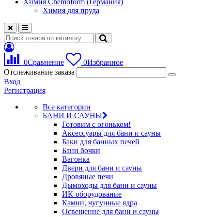
Химия Chemoform (Германия)
Химия для пруда
0
Сравнение
0
Избранное
Отслеживание заказа
Вход
Регистрация
Все категории
БАНИ И САУНЫ
Готовим с огоньком!
Аксессуары для бани и сауны
Баки для банных печей
Бани бочки
Вагонка
Двери для бани и сауны
Дровяные печи
Дымоходы для бани и сауны
ИК-оборудование
Камни, чугунные ядра
Освещение для бани и сауны