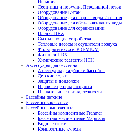
Испания
Лестницы и поручни. Переливной поток
Оборудование Китай
Оборудование для нагрева воды Испания
Оборудование для обеззараживания воды
Оборудование для соревнований
Пленка ПВХ
Сматывающие устройства
Тепловые насосы и осушители воздуха
Фильтры и насосы PREMIUM
Фитинги ПВХ
Химические реагенты HTH
Аксессуары для бассейна
Аксессуары для уборки бассейна
Детские лодки
Защиты и подложки
Игровые центры, игрушки
Плавательные принадлежности
Бассейны детские
Бассейны каркасные
Бассейны композитные
Бассейны композитные Franmer
Бассейны композитные Маршалл
Водные горки
Композитные купели