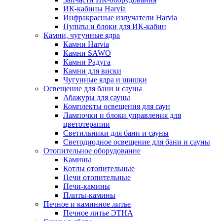
ИК-кабины Harvia
Инфракрасные излучатели Harvia
Пульты и блоки для ИК-кабин
Камни, чугунные ядра
Камни Harvia
Камни SAWO
Камни Радуга
Камни для виски
Чугунные ядра и шишки
Освещение для бани и сауны
Абажуры для сауны
Комплекты освещения для саун
Лампочки и блоки управления для
цветотерапии
Светильники для бани и сауны
Светодиодное освещение для бани и сауны
Отопительное оборудование
Камины
Котлы отопительные
Печи отопительные
Печи-камины
Плиты-камины
Печное и каминное литье
Печное литье ЭТНА