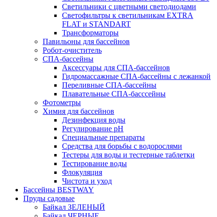
Светильники с цветными светодиодами
Светофильтры к светильникам EXTRA
FLAT и STANDART
Трансформаторы
Павильоны для бассейнов
Робот-очиститель
СПА-бассейны
Аксессуары для СПА-бассейнов
Гидромассажные СПА-бассейны с лежанкой
Переливные СПА-бассейны
Плавательные СПА-басссейны
Фотометры
Химия для бассейнов
Дезинфекция воды
Регулирование pH
Специальные препараты
Средства для борьбы с водорослями
Тестеры для воды и тестерные таблетки
Тестирование воды
Флокуляция
Чистота и уход
Бассейны BESTWAY
Пруды садовые
Байкал ЗЕЛЕНЫЙ
Байкал ЧЕРНЫЕ