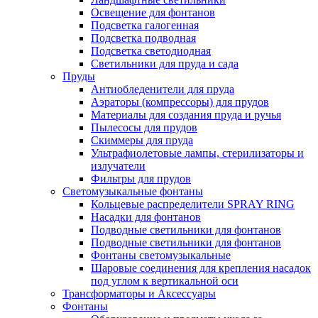
Освещение для фонтанов
Подсветка галогенная
Подсветка подводная
Подсветка светодиодная
Светильники для пруда и сада
Пруды
Антиобледенители для пруда
Аэраторы (компрессоры) для прудов
Материалы для создания пруда и ручья
Пылесосы для прудов
Скиммеры для пруда
Ультрафиолетовые лампы, стерилизаторы и
излучатели
Фильтры для прудов
Светомузыкальные фонтаны
Кольцевые распределители SPRAY RING
Насадки для фонтанов
Подводные светильники для фонтанов
Подводные светильники для фонтанов
Фонтаны светомузыкальные
Шаровые соединения для крепления насадок
под углом к вертикальной оси
Трансформаторы и Аксессуары
Фонтаны