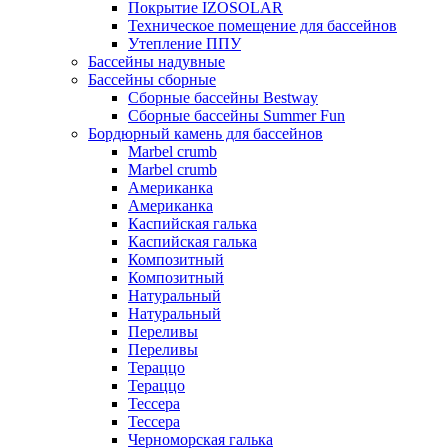
Покрытие IZOSOLAR
Техническое помещение для бассейнов
Утепление ППУ
Бассейны надувные
Бассейны сборные
Сборные бассейны Bestway
Сборные бассейны Summer Fun
Бордюрный камень для бассейнов
Marbel crumb
Marbel crumb
Американка
Американка
Каспийская галька
Каспийская галька
Композитный
Композитный
Натуральный
Натуральный
Переливы
Переливы
Тераццо
Тераццо
Тессера
Тессера
Черноморская галька