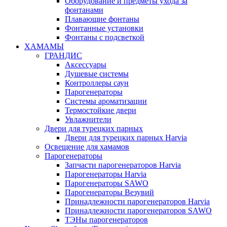
Оборудование и предметы ухода за
фонтанами
Плавающие фонтаны
Фонтанные установки
Фонтаны с подсветкой
ХАМАМЫ
ГРАНДИС
Аксессуары
Душевые системы
Контроллеры саун
Парогенераторы
Системы ароматизации
Термостойкие двери
Увлажнители
Двери для турецких парных
Двери для турецких парных Harvia
Освещение для хамамов
Парогенераторы
Запчасти парогенераторов Harvia
Парогенераторы Harvia
Парогенераторы SAWO
Парогенераторы Везувий
Принадлежности парогенераторов Harvia
Принадлежности парогенераторов SAWO
ТЭНы парогенераторов