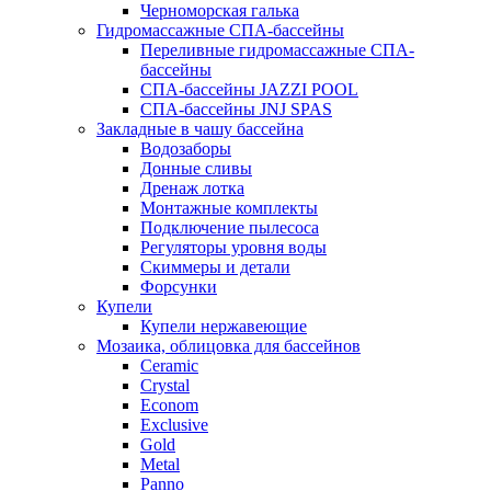
Черноморская галька
Гидромассажные СПА-бассейны
Переливные гидромассажные СПА-
бассейны
СПА-бассейны JAZZI POOL
СПА-бассейны JNJ SPAS
Закладные в чашу бассейна
Водозаборы
Донные сливы
Дренаж лотка
Монтажные комплекты
Подключение пылесоса
Регуляторы уровня воды
Скиммеры и детали
Форсунки
Купели
Купели нержавеющие
Мозаика, облицовка для бассейнов
Ceramic
Crystal
Econom
Exclusive
Gold
Metal
Panno