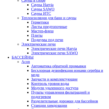
Сауны в сборе
Cауны Harvia
Сауны SAWO
Сауны ИТС
Теплоизоляция для бани и сауны
Герметики
Листы предтопочные
Мастер-флеш
Плиты
Подиумы под печи
Электрические печи
Электрические печи Harvia
Электрические печи SAWO
БАССЕЙНЫ
Acon
Автоматика обратной промывки
Беcхлорная дезинфекция ионами серебра и
меди
Запчасти и комплектующие
Контроль уровня воды
Модули удаленного доступа
Пульты управления фильтрацией и
подогревом
Разделительные дорожки для бассейнов
Станции химдозации