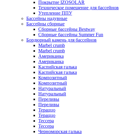
Покрытие IZOSOLAR
Техническое помещение для бассейнов
Утепление ППУ
Бассейны надувные
Бассейны сборные
Сборные бассейны Bestway
Сборные бассейны Summer Fun
Бордюрный камень для бассейнов
Marbel crumb
Marbel crumb
Американка
Американка
Каспийская галька
Каспийская галька
Композитный
Композитный
Натуральный
Натуральный
Переливы
Переливы
Тераццо
Тераццо
Тессера
Тессера
Черноморская галька