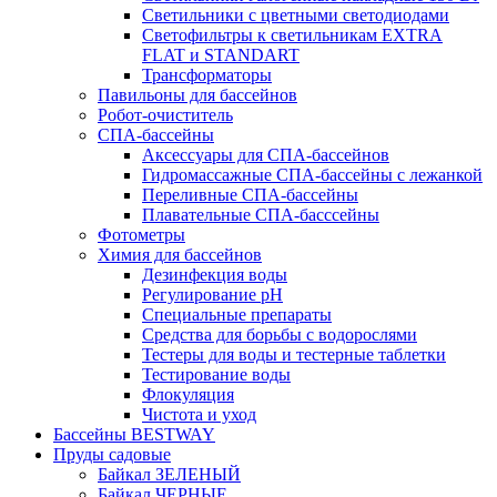
Светильники с цветными светодиодами
Светофильтры к светильникам EXTRA
FLAT и STANDART
Трансформаторы
Павильоны для бассейнов
Робот-очиститель
СПА-бассейны
Аксессуары для СПА-бассейнов
Гидромассажные СПА-бассейны с лежанкой
Переливные СПА-бассейны
Плавательные СПА-басссейны
Фотометры
Химия для бассейнов
Дезинфекция воды
Регулирование pH
Специальные препараты
Средства для борьбы с водорослями
Тестеры для воды и тестерные таблетки
Тестирование воды
Флокуляция
Чистота и уход
Бассейны BESTWAY
Пруды садовые
Байкал ЗЕЛЕНЫЙ
Байкал ЧЕРНЫЕ