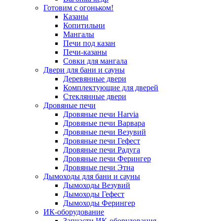
Готовим с огоньком!
Казаны
Копитильни
Мангалы
Печи под казан
Печи-казаны
Совки для мангала
Двери для бани и сауны
Деревянные двери
Комплектующие для дверей
Стеклянные двери
Дровяные печи
Дровяные печи Harvia
Дровяные печи Варвара
Дровяные печи Везувий
Дровяные печи Гефест
Дровяные печи Радуга
Дровяные печи Ферингер
Дровяные печи Этна
Дымоходы для бани и сауны
Дымоходы Везувий
Дымоходы Гефест
Дымоходы Ферингер
ИК-оборудование
Запчасти ИК-оборудования