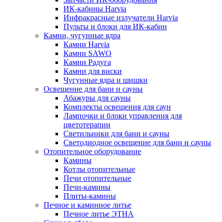
ИК-кабины Harvia
Инфракрасные излучатели Harvia
Пульты и блоки для ИК-кабин
Камни, чугунные ядра
Камни Harvia
Камни SAWO
Камни Радуга
Камни для виски
Чугунные ядра и шишки
Освещение для бани и сауны
Абажуры для сауны
Комплекты освещения для саун
Лампочки и блоки управления для
цветотерапии
Светильники для бани и сауны
Светодиодное освещение для бани и сауны
Отопительное оборудование
Камины
Котлы отопительные
Печи отопительные
Печи-камины
Плиты-камины
Печное и каминное литье
Печное литье ЭТНА