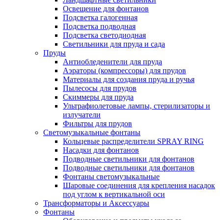
Освещение для фонтанов
Подсветка галогенная
Подсветка подводная
Подсветка светодиодная
Светильники для пруда и сада
Пруды
Антиобледенители для пруда
Аэраторы (компрессоры) для прудов
Материалы для создания пруда и ручья
Пылесосы для прудов
Скиммеры для пруда
Ультрафиолетовые лампы, стерилизаторы и
излучатели
Фильтры для прудов
Светомузыкальные фонтаны
Кольцевые распределители SPRAY RING
Насадки для фонтанов
Подводные светильники для фонтанов
Подводные светильники для фонтанов
Фонтаны светомузыкальные
Шаровые соединения для крепления насадок
под углом к вертикальной оси
Трансформаторы и Аксессуары
Фонтаны