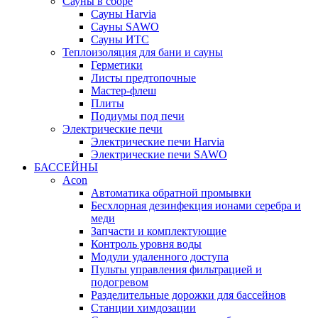
Сауны в сборе
Cауны Harvia
Сауны SAWO
Сауны ИТС
Теплоизоляция для бани и сауны
Герметики
Листы предтопочные
Мастер-флеш
Плиты
Подиумы под печи
Электрические печи
Электрические печи Harvia
Электрические печи SAWO
БАССЕЙНЫ
Acon
Автоматика обратной промывки
Беcхлорная дезинфекция ионами серебра и
меди
Запчасти и комплектующие
Контроль уровня воды
Модули удаленного доступа
Пульты управления фильтрацией и
подогревом
Разделительные дорожки для бассейнов
Станции химдозации