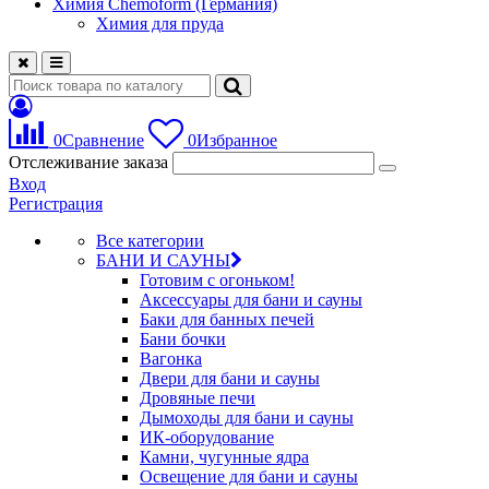
Химия Chemoform (Германия)
Химия для пруда
0
Сравнение
0
Избранное
Отслеживание заказа
Вход
Регистрация
Все категории
БАНИ И САУНЫ
Готовим с огоньком!
Аксессуары для бани и сауны
Баки для банных печей
Бани бочки
Вагонка
Двери для бани и сауны
Дровяные печи
Дымоходы для бани и сауны
ИК-оборудование
Камни, чугунные ядра
Освещение для бани и сауны