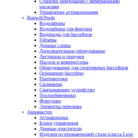
Станции химдозации с мембранными
насосами
Управление аттракционами
Runwill Pools
Водозаборы
Водозаборы для фонтана
Водопады для бассейнов
Гейзеры
Донные сливы
Дополнительное оборудование
Лестницы и поручни
Насосы и компрессоры
Оборудование для спортивных бассейнов
Освещение бассейна
Противотоки
Скиммеры
Сматывающее устройство
Теплообменники
Форсунки
Элементы перелива
Аквамастер
Аттракционы
Блоки управления
Донные очистители
Изделия из нержавеющей стали класса Luxe