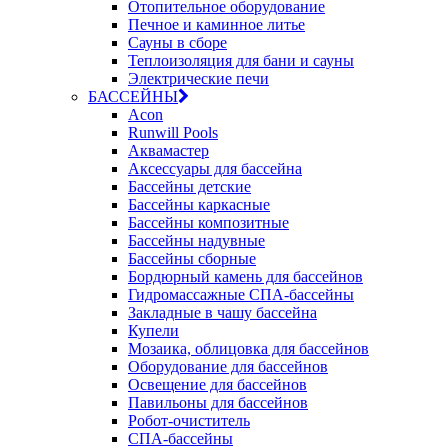
Отопительное оборудование
Печное и каминное литье
Сауны в сборе
Теплоизоляция для бани и сауны
Электрические печи
БАССЕЙНЫ
Acon
Runwill Pools
Аквамастер
Аксессуары для бассейна
Бассейны детские
Бассейны каркасные
Бассейны композитные
Бассейны надувные
Бассейны сборные
Бордюрный камень для бассейнов
Гидромассажные СПА-бассейны
Закладные в чашу бассейна
Купели
Мозаика, облицовка для бассейнов
Оборудование для бассейнов
Освещение для бассейнов
Павильоны для бассейнов
Робот-очиститель
СПА-бассейны