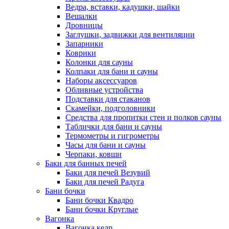
Ведра, вставки, кадушки, шайки
Вешалки
Дровницы
Заглушки, задвижки для вентиляции
Запарники
Коврики
Колонки для сауны
Колпаки для бани и сауны
Наборы аксессуаров
Обливные устройства
Подставки для стаканов
Скамейки, подголовники
Средства для пропитки стен и полков сауны
Таблички для бани и сауны
Термометры и гигрометры
Часы для бани и сауны
Черпаки, ковши
Баки для банных печей
Баки для печей Везувий
Баки для печей Радуга
Бани бочки
Бани бочки Квадро
Бани бочки Круглые
Вагонка
Вагонка кедр