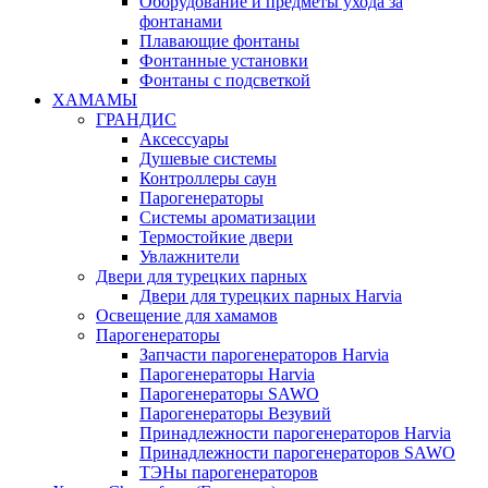
Оборудование и предметы ухода за
фонтанами
Плавающие фонтаны
Фонтанные установки
Фонтаны с подсветкой
ХАМАМЫ
ГРАНДИС
Аксессуары
Душевые системы
Контроллеры саун
Парогенераторы
Системы ароматизации
Термостойкие двери
Увлажнители
Двери для турецких парных
Двери для турецких парных Harvia
Освещение для хамамов
Парогенераторы
Запчасти парогенераторов Harvia
Парогенераторы Harvia
Парогенераторы SAWO
Парогенераторы Везувий
Принадлежности парогенераторов Harvia
Принадлежности парогенераторов SAWO
ТЭНы парогенераторов