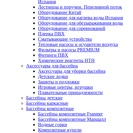
Испания
Лестницы и поручни. Переливной поток
Оборудование Китай
Оборудование для нагрева воды Испания
Оборудование для обеззараживания воды
Оборудование для соревнований
Пленка ПВХ
Сматывающие устройства
Тепловые насосы и осушители воздуха
Фильтры и насосы PREMIUM
Фитинги ПВХ
Химические реагенты HTH
Аксессуары для бассейна
Аксессуары для уборки бассейна
Детские лодки
Защиты и подложки
Игровые центры, игрушки
Плавательные принадлежности
Бассейны детские
Бассейны каркасные
Бассейны композитные
Бассейны композитные Franmer
Бассейны композитные Маршалл
Водные горки
Композитные купели