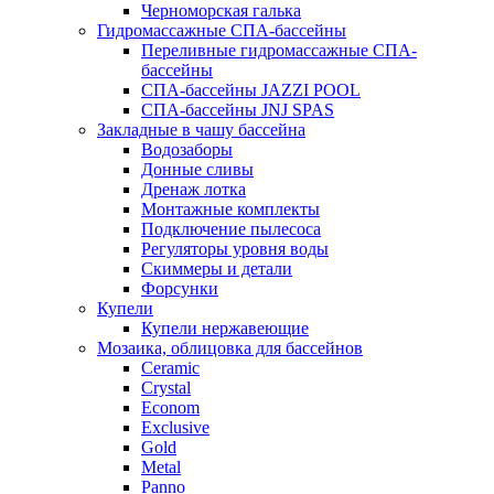
Черноморская галька
Гидромассажные СПА-бассейны
Переливные гидромассажные СПА-
бассейны
СПА-бассейны JAZZI POOL
СПА-бассейны JNJ SPAS
Закладные в чашу бассейна
Водозаборы
Донные сливы
Дренаж лотка
Монтажные комплекты
Подключение пылесоса
Регуляторы уровня воды
Скиммеры и детали
Форсунки
Купели
Купели нержавеющие
Мозаика, облицовка для бассейнов
Ceramic
Crystal
Econom
Exclusive
Gold
Metal
Panno