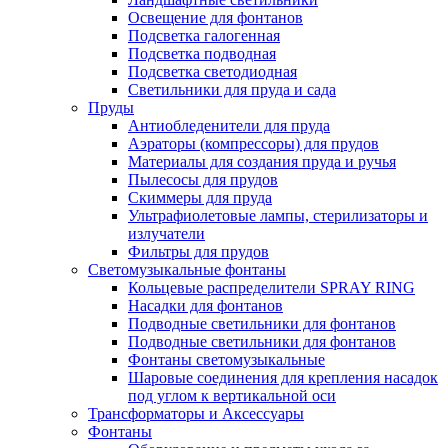
Освещение для фонтанов
Подсветка галогенная
Подсветка подводная
Подсветка светодиодная
Светильники для пруда и сада
Пруды
Антиобледенители для пруда
Аэраторы (компрессоры) для прудов
Материалы для создания пруда и ручья
Пылесосы для прудов
Скиммеры для пруда
Ультрафиолетовые лампы, стерилизаторы и
излучатели
Фильтры для прудов
Светомузыкальные фонтаны
Кольцевые распределители SPRAY RING
Насадки для фонтанов
Подводные светильники для фонтанов
Подводные светильники для фонтанов
Фонтаны светомузыкальные
Шаровые соединения для крепления насадок
под углом к вертикальной оси
Трансформаторы и Аксессуары
Фонтаны