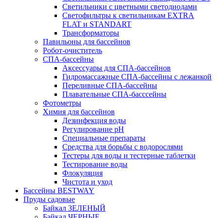
Светильники с цветными светодиодами
Светофильтры к светильникам EXTRA
FLAT и STANDART
Трансформаторы
Павильоны для бассейнов
Робот-очиститель
СПА-бассейны
Аксессуары для СПА-бассейнов
Гидромассажные СПА-бассейны с лежанкой
Переливные СПА-бассейны
Плавательные СПА-басссейны
Фотометры
Химия для бассейнов
Дезинфекция воды
Регулирование pH
Специальные препараты
Средства для борьбы с водорослями
Тестеры для воды и тестерные таблетки
Тестирование воды
Флокуляция
Чистота и уход
Бассейны BESTWAY
Пруды садовые
Байкал ЗЕЛЕНЫЙ
Байкал ЧЕРНЫЕ