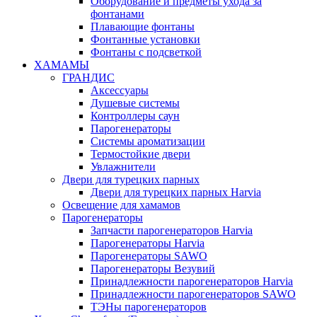
Оборудование и предметы ухода за
фонтанами
Плавающие фонтаны
Фонтанные установки
Фонтаны с подсветкой
ХАМАМЫ
ГРАНДИС
Аксессуары
Душевые системы
Контроллеры саун
Парогенераторы
Системы ароматизации
Термостойкие двери
Увлажнители
Двери для турецких парных
Двери для турецких парных Harvia
Освещение для хамамов
Парогенераторы
Запчасти парогенераторов Harvia
Парогенераторы Harvia
Парогенераторы SAWO
Парогенераторы Везувий
Принадлежности парогенераторов Harvia
Принадлежности парогенераторов SAWO
ТЭНы парогенераторов