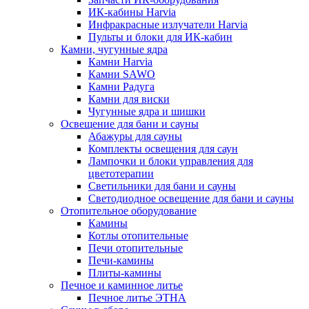
ИК-кабины Harvia
Инфракрасные излучатели Harvia
Пульты и блоки для ИК-кабин
Камни, чугунные ядра
Камни Harvia
Камни SAWO
Камни Радуга
Камни для виски
Чугунные ядра и шишки
Освещение для бани и сауны
Абажуры для сауны
Комплекты освещения для саун
Лампочки и блоки управления для
цветотерапии
Светильники для бани и сауны
Светодиодное освещение для бани и сауны
Отопительное оборудование
Камины
Котлы отопительные
Печи отопительные
Печи-камины
Плиты-камины
Печное и каминное литье
Печное литье ЭТНА