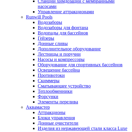
Станции химдозации с мембранными
насосами
Управление аттракционами
Runwill Pools
Водозаборы
Водозаборы для фонтана
Водопады для бассейнов
Гейзеры
Донные сливы
Дополнительное оборудование
Лестницы и поручни
Насосы и компрессоры
Оборудование для спортивных бассейнов
Освещение бассейна
Противотоки
Скиммеры
Сматывающее устройство
Теплообменники
Форсунки
Элементы перелива
Аквамастер
Аттракционы
Блоки управления
Донные очистители
Изделия из нержавеющей стали класса Luxe