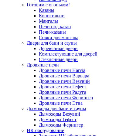
Готовим с огоньком!
Казаны
Копитильни
Мангалы
Печи под казан
Печи-казаны
Совки для мангала
Двери для бани и сауны
Деревянные двери
Комплектующие для дверей
Стеклянные двери
Дровяные печи
Дровяные печи Harvia
Дровяные печи Варвара
Дровяные печи Везувий
Дровяные печи Гефест
Дровяные печи Радуга
Дровяные печи Ферингер
Дровяные печи Этна
Дымоходы для бани и сауны
Дымоходы Везувий
Дымоходы Гефест
Дымоходы Ферингер
ИК-оборудование
Запчасти ИК-оборудования