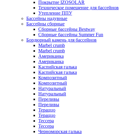
Покрытие IZOSOLAR
Техническое помещение для бассейнов
Утепление ППУ
Бассейны надувные
Бассейны сборные
Сборные бассейны Bestway
Сборные бассейны Summer Fun
Бордюрный камень для бассейнов
Marbel crumb
Marbel crumb
Американка
Американка
Каспийская галька
Каспийская галька
Композитный
Композитный
Натуральный
Натуральный
Переливы
Переливы
Тераццо
Тераццо
Тессера
Тессера
Черноморская галька