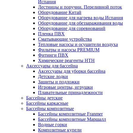
Испания
Лестницы и поручни. Переливной поток
Оборудование Китай
Оборудование для нагрева воды Испания
Оборудование для обеззараживания воды
Оборудование для соревнований
Пленка ПВХ
Сматывающие устройства
Тепловые насосы и осушители воздуха
Фильтры и насосы PREMIUM
Фитинги ПВХ
Химические реагенты HTH
Аксессуары для бассейна
Аксессуары для уборки бассейна
Детские лодки
Защиты и подложки
Игровые центры, игрушки
Плавательные принадлежности
Бассейны детские
Бассейны каркасные
Бассейны композитные
Бассейны композитные Franmer
Бассейны композитные Маршалл
Водные горки
Композитные купели