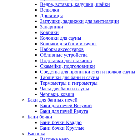
Ведра, вставки, кадушки, шайки
Вешалки
Дровницы
Заглушки, задвижки для вентиляции
Запарники
Коврики
Колонки для сауны
Колпаки для бани и сауны
Наборы аксессуаров
Обливные устройства
Подставки для стаканов
Скамейки, подголовники
Средства для пропитки стен и полков сауны
Таблички для бани и сауны
Термометры и гигрометры
Часы для бани и сауны
Черпаки, ковши
Баки для банных печей
Баки для печей Везувий
Баки для печей Радуга
Бани бочки
Бани бочки Квадро
Бани бочки Круглые
Вагонка
Вагонка кедр