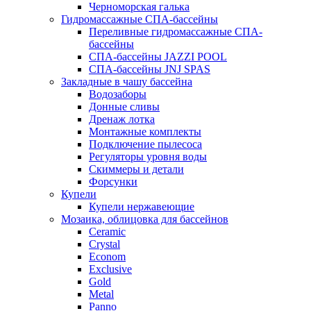
Черноморская галька
Гидромассажные СПА-бассейны
Переливные гидромассажные СПА-
бассейны
СПА-бассейны JAZZI POOL
СПА-бассейны JNJ SPAS
Закладные в чашу бассейна
Водозаборы
Донные сливы
Дренаж лотка
Монтажные комплекты
Подключение пылесоса
Регуляторы уровня воды
Скиммеры и детали
Форсунки
Купели
Купели нержавеющие
Мозаика, облицовка для бассейнов
Ceramic
Crystal
Econom
Exclusive
Gold
Metal
Panno