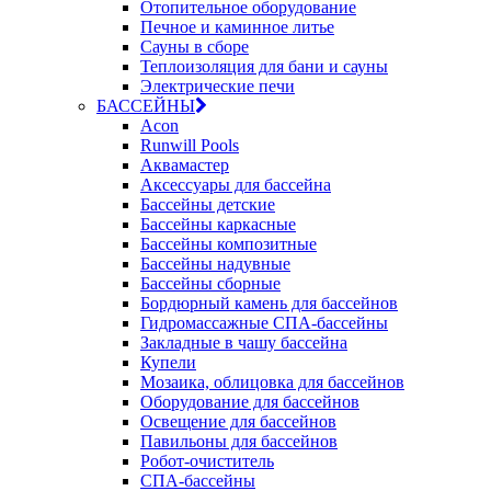
Отопительное оборудование
Печное и каминное литье
Сауны в сборе
Теплоизоляция для бани и сауны
Электрические печи
БАССЕЙНЫ
Acon
Runwill Pools
Аквамастер
Аксессуары для бассейна
Бассейны детские
Бассейны каркасные
Бассейны композитные
Бассейны надувные
Бассейны сборные
Бордюрный камень для бассейнов
Гидромассажные СПА-бассейны
Закладные в чашу бассейна
Купели
Мозаика, облицовка для бассейнов
Оборудование для бассейнов
Освещение для бассейнов
Павильоны для бассейнов
Робот-очиститель
СПА-бассейны