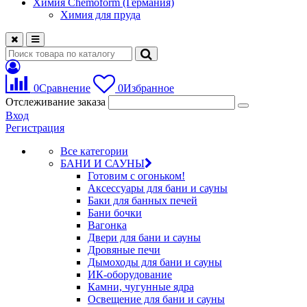
Химия Chemoform (Германия)
Химия для пруда
0
Сравнение
0
Избранное
Отслеживание заказа
Вход
Регистрация
Все категории
БАНИ И САУНЫ
Готовим с огоньком!
Аксессуары для бани и сауны
Баки для банных печей
Бани бочки
Вагонка
Двери для бани и сауны
Дровяные печи
Дымоходы для бани и сауны
ИК-оборудование
Камни, чугунные ядра
Освещение для бани и сауны