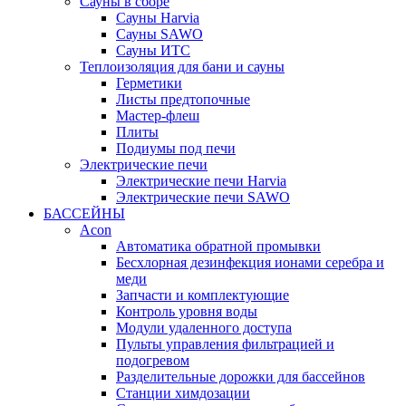
Сауны в сборе
Cауны Harvia
Сауны SAWO
Сауны ИТС
Теплоизоляция для бани и сауны
Герметики
Листы предтопочные
Мастер-флеш
Плиты
Подиумы под печи
Электрические печи
Электрические печи Harvia
Электрические печи SAWO
БАССЕЙНЫ
Acon
Автоматика обратной промывки
Беcхлорная дезинфекция ионами серебра и
меди
Запчасти и комплектующие
Контроль уровня воды
Модули удаленного доступа
Пульты управления фильтрацией и
подогревом
Разделительные дорожки для бассейнов
Станции химдозации