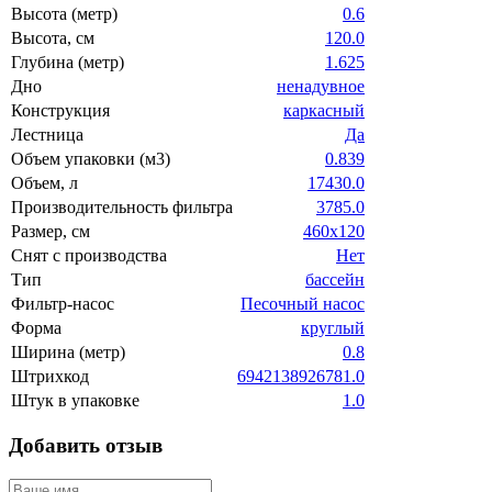
Высота (метр)
0.6
Высота, см
120.0
Глубина (метр)
1.625
Дно
ненадувное
Конструкция
каркасный
Лестница
Да
Объем упаковки (м3)
0.839
Объем, л
17430.0
Производительность фильтра
3785.0
Размер, см
460х120
Снят с производства
Нет
Тип
бассейн
Фильтр-насос
Песочный насос
Форма
круглый
Ширина (метр)
0.8
Штрихкод
6942138926781.0
Штук в упаковке
1.0
Добавить отзыв