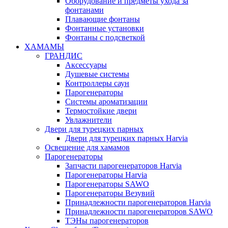
Оборудование и предметы ухода за
фонтанами
Плавающие фонтаны
Фонтанные установки
Фонтаны с подсветкой
ХАМАМЫ
ГРАНДИС
Аксессуары
Душевые системы
Контроллеры саун
Парогенераторы
Системы ароматизации
Термостойкие двери
Увлажнители
Двери для турецких парных
Двери для турецких парных Harvia
Освещение для хамамов
Парогенераторы
Запчасти парогенераторов Harvia
Парогенераторы Harvia
Парогенераторы SAWO
Парогенераторы Везувий
Принадлежности парогенераторов Harvia
Принадлежности парогенераторов SAWO
ТЭНы парогенераторов