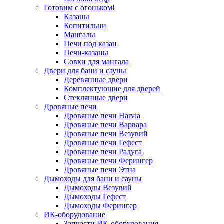
Готовим с огоньком!
Казаны
Копитильни
Мангалы
Печи под казан
Печи-казаны
Совки для мангала
Двери для бани и сауны
Деревянные двери
Комплектующие для дверей
Стеклянные двери
Дровяные печи
Дровяные печи Harvia
Дровяные печи Варвара
Дровяные печи Везувий
Дровяные печи Гефест
Дровяные печи Радуга
Дровяные печи Ферингер
Дровяные печи Этна
Дымоходы для бани и сауны
Дымоходы Везувий
Дымоходы Гефест
Дымоходы Ферингер
ИК-оборудование
Запчасти ИК-оборудования