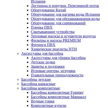
Испания
Лестницы и поручни. Переливной поток
Оборудование Китай
Оборудование для нагрева воды Испания
Оборудование для обеззараживания воды
Оборудование для соревнований
Пленка ПВХ
Сматывающие устройства
Тепловые насосы и осушители воздуха
Фильтры и насосы PREMIUM
Фитинги ПВХ
Химические реагенты HTH
Аксессуары для бассейна
Аксессуары для уборки бассейна
Детские лодки
Защиты и подложки
Игровые центры, игрушки
Плавательные принадлежности
Бассейны детские
Бассейны каркасные
Бассейны композитные
Бассейны композитные Franmer
Бассейны композитные Маршалл
Водные горки
Композитные купели