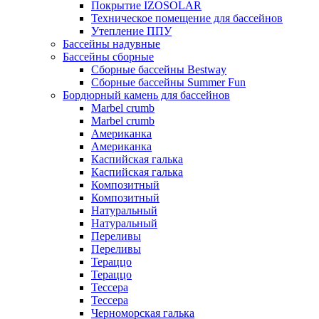
Покрытие IZOSOLAR
Техническое помещение для бассейнов
Утепление ППУ
Бассейны надувные
Бассейны сборные
Сборные бассейны Bestway
Сборные бассейны Summer Fun
Бордюрный камень для бассейнов
Marbel crumb
Marbel crumb
Американка
Американка
Каспийская галька
Каспийская галька
Композитный
Композитный
Натуральный
Натуральный
Переливы
Переливы
Тераццо
Тераццо
Тессера
Тессера
Черноморская галька