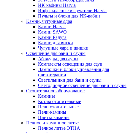
ИК-кабины Harvia
Инфракрасные излучатели Harvia
Пульты и блоки для ИК-кабин
Камни, чугунные ядра
Камни Harvia
Камни SAWO
Камни Радуга
Камни для виски
Чугунные ядра и шишки
Освещение для бани и сауны
Абажуры для сауны
Комплекты освещения для саун
Лампочки и блоки управления для
цветотерапии
Светильники для бани и сауны
Светодиодное освещение для бани и сауны
Отопительное оборудование
Камины
Котлы отопительные
Печи отопительные
Печи-камины
Плиты-камины
Печное и каминное литье
Печное литье ЭТНА