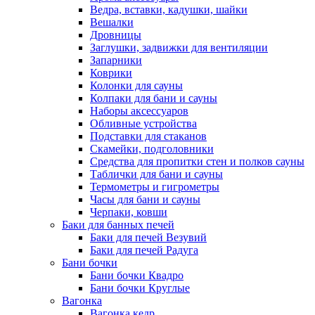
Ведра, вставки, кадушки, шайки
Вешалки
Дровницы
Заглушки, задвижки для вентиляции
Запарники
Коврики
Колонки для сауны
Колпаки для бани и сауны
Наборы аксессуаров
Обливные устройства
Подставки для стаканов
Скамейки, подголовники
Средства для пропитки стен и полков сауны
Таблички для бани и сауны
Термометры и гигрометры
Часы для бани и сауны
Черпаки, ковши
Баки для банных печей
Баки для печей Везувий
Баки для печей Радуга
Бани бочки
Бани бочки Квадро
Бани бочки Круглые
Вагонка
Вагонка кедр