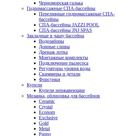
Черноморская галька
Гидромассажные СПА-бассейны
Переливные гидромассажные СПА-
бассейны
СПА-бассейны JAZZI POOL
СПА-бассейны JNJ SPAS
Закладные в чашу бассейна
Водозаборы
Донные сливы
Дренаж лотка
Монтажные комплекты
Подключение пылесоса
Регуляторы уровня воды
Скиммеры и детали
Форсунки
Купели
Купели нержавеющие
Мозаика, облицовка для бассейнов
Ceramic
Crystal
Econom
Exclusive
Gold
Metal
Panno