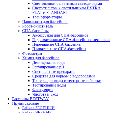
Светильники с цветными светодиодами
Светофильтры к светильникам EXTRA
FLAT и STANDART
Трансформаторы
Павильоны для бассейнов
Робот-очиститель
СПА-бассейны
Аксессуары для СПА-бассейнов
Гидромассажные СПА-бассейны с лежанкой
Переливные СПА-бассейны
Плавательные СПА-басссейны
Фотометры
Химия для бассейнов
Дезинфекция воды
Регулирование pH
Специальные препараты
Средства для борьбы с водорослями
Тестеры для воды и тестерные таблетки
Тестирование воды
Флокуляция
Чистота и уход
Бассейны BESTWAY
Пруды садовые
Байкал ЗЕЛЕНЫЙ
Байкал ЧЕРНЫЕ