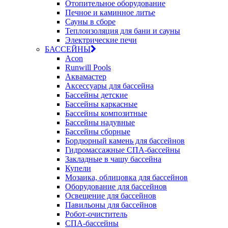
Отопительное оборудование
Печное и каминное литье
Сауны в сборе
Теплоизоляция для бани и сауны
Электрические печи
БАССЕЙНЫ
Acon
Runwill Pools
Аквамастер
Аксессуары для бассейна
Бассейны детские
Бассейны каркасные
Бассейны композитные
Бассейны надувные
Бассейны сборные
Бордюрный камень для бассейнов
Гидромассажные СПА-бассейны
Закладные в чашу бассейна
Купели
Мозаика, облицовка для бассейнов
Оборудование для бассейнов
Освещение для бассейнов
Павильоны для бассейнов
Робот-очиститель
СПА-бассейны