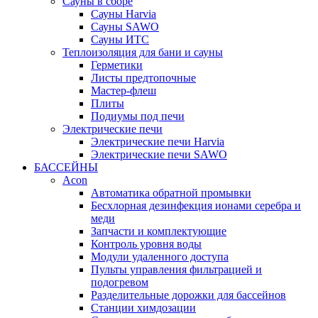
Сауны в сборе
Cауны Harvia
Сауны SAWO
Сауны ИТС
Теплоизоляция для бани и сауны
Герметики
Листы предтопочные
Мастер-флеш
Плиты
Подиумы под печи
Электрические печи
Электрические печи Harvia
Электрические печи SAWO
БАССЕЙНЫ
Acon
Автоматика обратной промывки
Беcхлорная дезинфекция ионами серебра и
меди
Запчасти и комплектующие
Контроль уровня воды
Модули удаленного доступа
Пульты управления фильтрацией и
подогревом
Разделительные дорожки для бассейнов
Станции химдозации