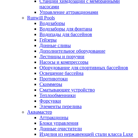
Станции химдозации с мембранными
насосами
Управление аттракционами
Runwill Pools
Водозаборы
Водозаборы для фонтана
Водопады для бассейнов
Гейзеры
Донные сливы
Дополнительное оборудование
Лестницы и поручни
Насосы и компрессоры
Оборудование для спортивных бассейнов
Освещение бассейна
Противотоки
Скиммеры
Сматывающее устройство
Теплообменники
Форсунки
Элементы перелива
Аквамастер
Аттракционы
Блоки управления
Донные очистители
Изделия из нержавеющей стали класса Luxe