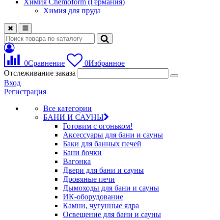
Химия Chemoform (Германия)
Химия для пруда
0
Сравнение
0
Избранное
Отслеживание заказа
Вход
Регистрация
Все категории
БАНИ И САУНЫ
Готовим с огоньком!
Аксессуары для бани и сауны
Баки для банных печей
Бани бочки
Вагонка
Двери для бани и сауны
Дровяные печи
Дымоходы для бани и сауны
ИК-оборудование
Камни, чугунные ядра
Освещение для бани и сауны