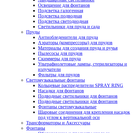
Освещение для фонтанов
Подсветка галогенная
Подсветка подводная
Подсветка светодиодная
Светильники для пруда и сада
Пруды
Антиобледенители для пруда
Аэраторы (компрессоры) для прудов
Материалы для создания пруда и ручья
Пылесосы для прудов
Скиммеры для пруда
Ультрафиолетовые лампы, стерилизаторы и
излучатели
Фильтры для прудов
Светомузыкальные фонтаны
Кольцевые распределители SPRAY RING
Насадки для фонтанов
Подводные светильники для фонтанов
Подводные светильники для фонтанов
Фонтаны светомузыкальные
Шаровые соединения для крепления насадок
под углом к вертикальной оси
Трансформаторы и Аксессуары
Фонтаны