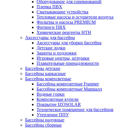
Оборудование для соревнований
Пленка ПВХ
Сматывающие устройства
Тепловые насосы и осушители воздуха
Фильтры и насосы PREMIUM
Фитинги ПВХ
Химические реагенты HTH
Аксессуары для бассейна
Аксессуары для уборки бассейна
Детские лодки
Защиты и подложки
Игровые центры, игрушки
Плавательные принадлежности
Бассейны детские
Бассейны каркасные
Бассейны композитные
Бассейны композитные Franmer
Бассейны композитные Маршалл
Водные горки
Композитные купели
Покрытие IZOSOLAR
Техническое помещение для бассейнов
Утепление ППУ
Бассейны надувные
Бассейны сборные