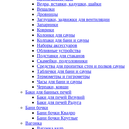
Ведра, вставки, кадушки, шайки
Вешалки
Дровницы
Заглушки, задвижки для вентиляции
Запарники
Коврики
Колонки для сауны
Колпаки для бани и сауны
Наборы аксессуаров
Обливные устройства
Подставки для стаканов
Скамейки, подголовники
Средства для пропитки стен и полков сауны
Таблички для бани и сауны
Термометры и гигрометры
Часы для бани и сауны
Черпаки, ковши
Баки для банных печей
Баки для печей Везувий
Баки для печей Радуга
Бани бочки
Бани бочки Квадро
Бани бочки Круглые
Вагонка
Вагонка кедр