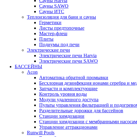
Cауны Harvia
Сауны SAWO
Сауны ИТС
Теплоизоляция для бани и сауны
Герметики
Листы предтопочные
Мастер-флеш
Плиты
Подиумы под печи
Электрические печи
Электрические печи Harvia
Электрические печи SAWO
БАССЕЙНЫ
Acon
Автоматика обратной промывки
Беcхлорная дезинфекция ионами серебра и ме
Запчасти и комплектующие
Контроль уровня воды
Модули удаленного доступа
Пульты управления фильтрацией и подогрево
Разделительные дорожки для бассейнов
Станции химдозации
Станции химдозации с мембранными насоса
Управление аттракционами
Runwill Pools