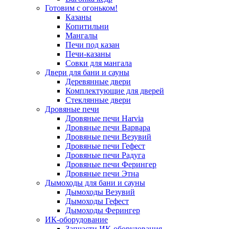
Готовим с огоньком!
Казаны
Копитильни
Мангалы
Печи под казан
Печи-казаны
Совки для мангала
Двери для бани и сауны
Деревянные двери
Комплектующие для дверей
Стеклянные двери
Дровяные печи
Дровяные печи Harvia
Дровяные печи Варвара
Дровяные печи Везувий
Дровяные печи Гефест
Дровяные печи Радуга
Дровяные печи Ферингер
Дровяные печи Этна
Дымоходы для бани и сауны
Дымоходы Везувий
Дымоходы Гефест
Дымоходы Ферингер
ИК-оборудование
Запчасти ИК-оборудования